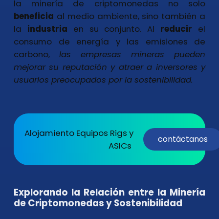
la minería de criptomonedas no solo
beneficia
al medio ambiente, sino también a
la
industria
en su conjunto. Al
reducir
el
consumo de energía y las emisiones de
carbono,
las empresas mineras pueden
mejorar su reputación y atraer a inversores y
usuarios preocupados por la sostenibilidad.
Alojamiento Equipos Rigs y
contáctanos
ASICs
Explorando la Relación entre la Minería
de Criptomonedas y Sostenibilidad