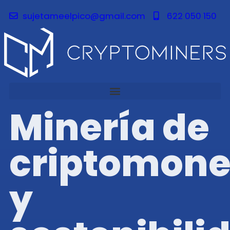
sujetameelpico@gmail.com
622 050 150
Minería de
criptomon
y