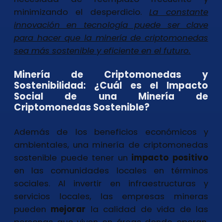
minimizando el desperdicio.
La constante
innovación en tecnología puede ser clave
para hacer que la minería de criptomonedas
sea más sostenible y eficiente en el futuro.
Minería de Criptomonedas y
Sostenibilidad: ¿Cuál es el Impacto
Social de una Minería de
Criptomonedas Sostenible?
Además de los beneficios económicos y
ambientales, una minería de criptomonedas
sostenible puede tener un
impacto
positivo
en las comunidades locales en términos
sociales. Al invertir en infraestructuras y
servicios locales, las empresas mineras
pueden
mejorar
la calidad de vida de las
personas que viven en áreas donde operan.