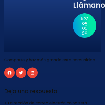
Llámano
622
05
01
50
Comparte y haz más grande esta comunidad
Deja una respuesta
Tu dirección de correo electrónico no será