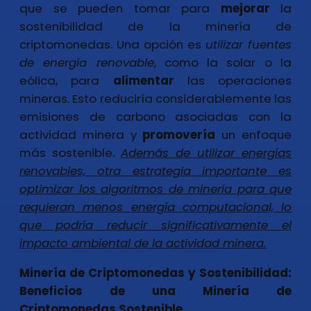
que se pueden tomar para
mejorar
la
sostenibilidad de la minería de
criptomonedas. Una opción es
utilizar fuentes
de energía renovable
, como la solar o la
eólica, para
alimentar
las operaciones
mineras. Esto reduciría considerablemente las
emisiones de carbono asociadas con la
actividad minera y
promovería
un enfoque
más sostenible.
Además de utilizar energías
renovables, otra estrategia importante es
optimizar los algoritmos de minería para que
requieran menos energía computacional, lo
que podría reducir significativamente el
impacto ambiental de la actividad minera.
Minería de Criptomonedas y Sostenibilidad:
Beneficios de una Minería de
Criptomonedas Sostenible