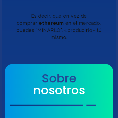
Es decir, que en vez de
comprar
ethereum
en el mercado,
puedes “MINARLO”, «producirlo» tú
mismo.
Sobre
nosotros