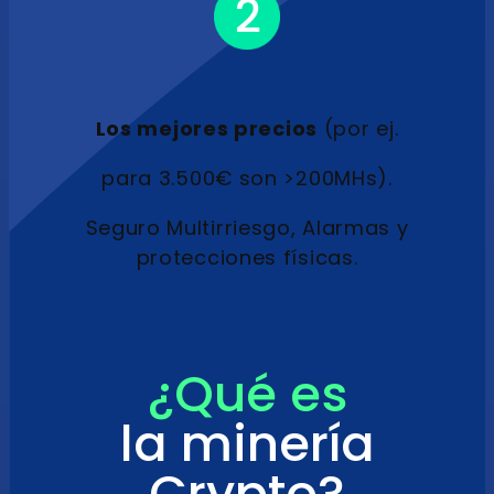
Los mejores precios
(por ej.
para 3.500€ son >200MHs).
Seguro Multirriesgo, Alarmas y
protecciones físicas.
¿Qué es
la minería
Crypto?