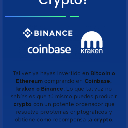
Tal vez ya hayas invertido en
Bitcoin o
Ethereum
comprando en
Coinbase,
kraken o Binance.
Lo que tal vez no
sabías es que tú mismo puedes producir
crypto
con un potente ordenador que
resuelve problemas criptográficos y
obtiene como recompensa la
crypto
.