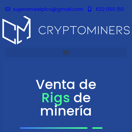
sujetameelpico@gmail.com
622 050 150
Venta de
Rigs
de
minería