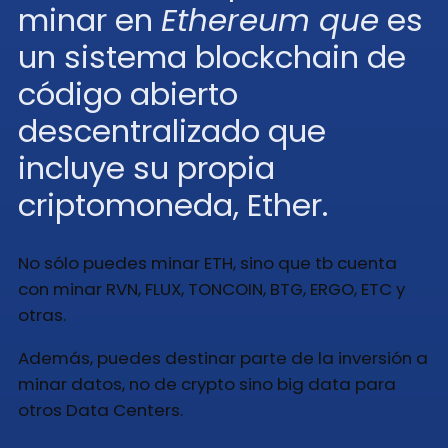
minar en
Ethereum que
es
un sistema blockchain de
código abierto
descentralizado que
incluye su propia
criptomoneda, Ether.
No sólo puedes minar ETH, sino que tb cuenta
con minar RVN, FLUX, TONCOIN, BTG, ERGO, ETC y
otras.
Además, puedes destinar parte de la inversión a
minar datos, no de crypto sino big data para
otros Data Centers.