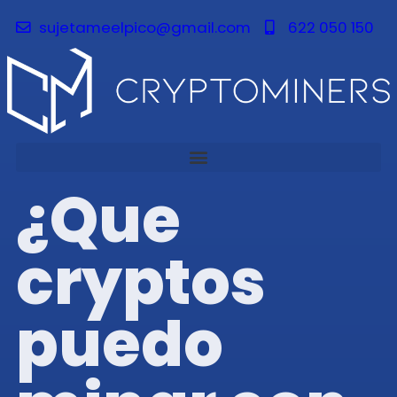
sujetameelpico@gmail.com
622 050 150
¿Que
cryptos
puedo