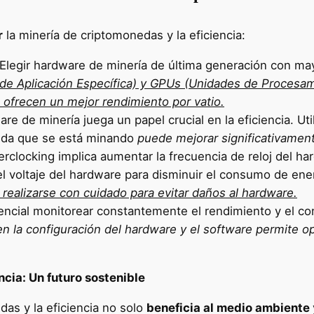
r
la minería de criptomonedas y la eficiencia:
Elegir hardware de minería de última generación con may
 de Aplicación Específica) y GPUs (Unidades de Procesa
 ofrecen un mejor rendimiento por vatio.
are de minería juega un papel crucial en la eficiencia. Ut
neda que se está minando
puede mejorar significativament
erclocking implica aumentar la frecuencia de reloj del ha
el voltaje del hardware para disminuir el consumo de ener
ealizarse con cuidado para evitar daños al hardware.
ncial monitorear constantemente el rendimiento y el co
en la configuración del hardware y el software permite opt
ncia: Un futuro sostenible
as y la eficiencia no solo
beneficia al medio ambiente