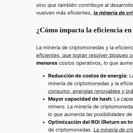
sino que también contribuye al desarrollo
vuelven más eficientes,
la minería de c
¿Cómo impacta la eficiencia en
La minería de criptomonedas y la eficien
eficientes, que logran resolver bloque
menores
costos operativos,
lo que aumen
Reducción de costos de energía:
La
minería de criptomonedas y la efici
consumo, energías renovables y prá
Mayor capacidad de hash:
La capac
minero. La minería de criptomoneda
lo que aumenta las posibilidades d
Optimización del ROI (Return on I
de criptomonedas.
La minería de cr