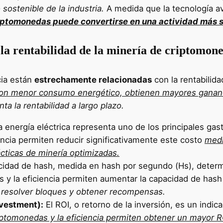
 sostenible de la industria.
A medida que la tecnología av
riptomonedas puede convertirse en una actividad más s
 la rentabilidad de la minería de criptomon
cia están
estrechamente relacionadas
con la rentabilid
s con menor consumo energético, obtienen mayores ganan
ta la rentabilidad a largo plazo.
 energía eléctrica representa uno de los principales gas
encia permiten reducir significativamente este costo
medi
cticas de minería optimizadas.
idad de hash, medida en hash por segundo (Hs), determ
s y la eficiencia permiten aumentar la capacidad de has
e resolver bloques y obtener recompensas.
nvestment):
El ROI, o retorno de la inversión, es un indica
iptomonedas y la eficiencia permiten obtener un mayor RO