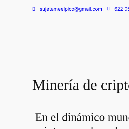
sujetameelpico@gmail.com
622 0
Minería de crip
En el dinámico mund