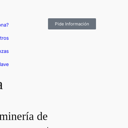
Pide Información
ona?
tros
nzas
lave
a
minería de