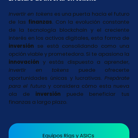
Invertir en tokens
es una puerta hacia el futuro
de las
finanzas
. Con la evolución constante
de la tecnología blockchain y el creciente
interés en los activos digitales, esta forma de
inversión
se está consolidando como una
opción viable y prometedora. Si te apasiona la
innovación
y estás dispuesto a aprender,
invertir en tokens
puede ofrecerte
oportunidades únicas y lucrativas.
Prepárate
para el futuro
y considera cómo esta nueva
ola de
inversión
puede beneficiar tus
finanzas a largo plazo.
Equipos Rigs y ASICs