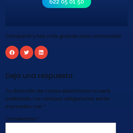
622 05 01 50
Comparte y haz más grande esta comunidad
Deja una respuesta
Tu dirección de correo electrónico no será
publicada.
Los campos obligatorios están
marcados con
*
Comentario
*