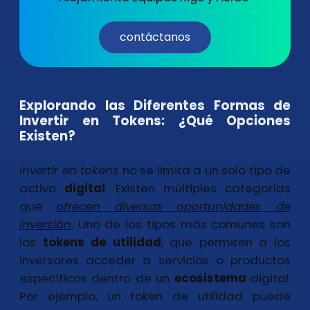
contáctanos
Explorando las Diferentes Formas de
Invertir en Tokens: ¿Qué Opciones
Existen?
Invertir en tokens
no se limita a un solo tipo de
activo
digital
. Existen múltiples categorías
que
ofrecen diversas oportunidades de
inversión
. Uno de los tipos más comunes son
los
tokens de utilidad
, que permiten a los
inversores acceder a servicios o productos
específicos dentro de un
ecosistema
digital.
Por ejemplo, un token de utilidad puede