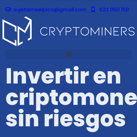
sujetameelpico@gmail.com
622 050 150
Invertir en
criptomon
sin riesgos