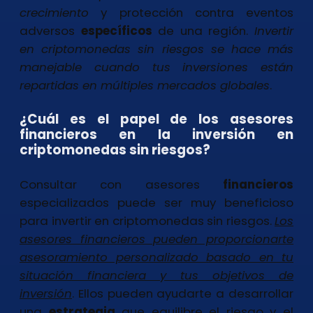
crecimiento
y protección contra eventos
adversos
específicos
de una región.
Invertir
en criptomonedas sin riesgos se hace más
manejable cuando tus inversiones están
repartidas en múltiples mercados globales
.
¿Cuál es el papel de los asesores
financieros en la inversión en
criptomonedas sin riesgos?
Consultar con asesores
financieros
especializados puede ser muy beneficioso
para invertir en criptomonedas sin riesgos.
Los
asesores financieros pueden proporcionarte
asesoramiento personalizado basado en tu
situación financiera y tus objetivos de
inversión
. Ellos pueden ayudarte a desarrollar
una
estrategia
que equilibre el riesgo y el