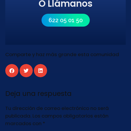
O Llámanos
622 05 01 50
Comparte y haz más grande esta comunidad
Deja una respuesta
Tu dirección de correo electrónico no será
publicada.
Los campos obligatorios están
marcados con
*