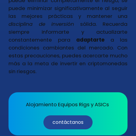
puede eliminar completamente el riesgo, se
puede minimizar significativamente al seguir
las mejores prácticas y mantener una
disciplina de inversión
sólida. Recuerda
siempre informarte y actualizarte
constantemente para
adaptarte
a las
condiciones cambiantes del mercado. Con
estas precauciones, puedes acercarte mucho
más a la meta de invertir en criptomonedas
sin riesgos.
Alojamiento Equipos Rigs y ASICs
contáctanos