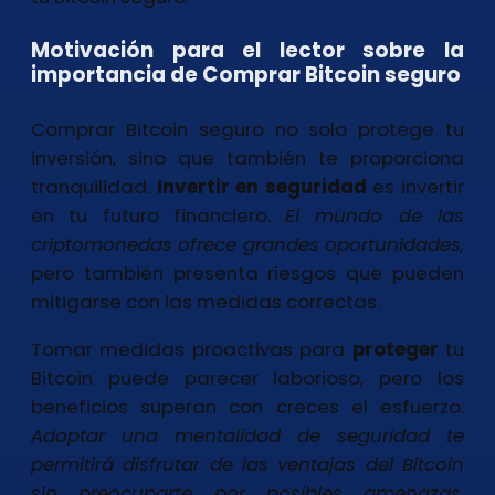
Motivación para el lector sobre la
importancia de Comprar Bitcoin seguro
Comprar Bitcoin seguro no solo protege tu
inversión, sino que también te proporciona
tranquilidad.
Invertir en seguridad
es invertir
en tu futuro financiero.
El mundo de las
criptomonedas ofrece grandes oportunidades,
pero también presenta riesgos que pueden
mitigarse con las medidas correctas.
Tomar medidas proactivas para
proteger
tu
Bitcoin puede parecer laborioso, pero los
beneficios superan con creces el esfuerzo.
Adoptar una mentalidad de seguridad
te
permitirá disfrutar de las ventajas del Bitcoin
sin preocuparte por posibles amenazas
.