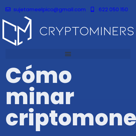
sujetameelpico@gmail.com
622 050 150
Cómo
minar
criptomon