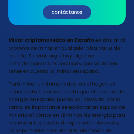
contáctanos
Minar criptomonedas en España
es similar al
proceso de minar en cualquier otra parte del
mundo. Sin embargo, hay algunas
consideraciones específicas que se deben
tener en cuenta al minar en España.
Para minar criptomonedas en el hogar, es
importante tener en cuenta que el costo de la
energía en España puede ser elevado. Por lo
tanto, es importante seleccionar un equipo de
minería eficiente en términos de energía para
minimizar los costos de operación. Además,
es importante considerar la ubicación del