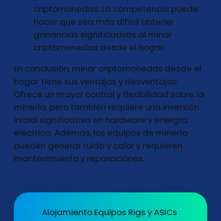
criptomonedas. La competencia puede
hacer que sea más difícil obtener
ganancias significativas al minar
criptomonedas desde el hogar.
En conclusión, minar criptomonedas desde el
hogar tiene sus ventajas y desventajas.
Ofrece un mayor control y flexibilidad sobre la
minería, pero también requiere una inversión
inicial significativa en hardware y energía
eléctrica. Además, los equipos de minería
pueden generar ruido y calor y requieren
mantenimiento y reparaciones.
Alojamiento Equipos Rigs y ASICs