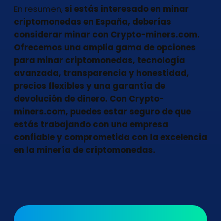
En resumen,
si estás interesado en minar
criptomonedas en España, deberías
considerar minar con Crypto-miners.com.
Ofrecemos una amplia gama de opciones
para minar criptomonedas, tecnología
avanzada, transparencia y honestidad,
precios flexibles y una garantía de
devolución de dinero. Con Crypto-
miners.com, puedes estar seguro de que
estás trabajando con una empresa
confiable y comprometida con la excelencia
en la minería de criptomonedas.