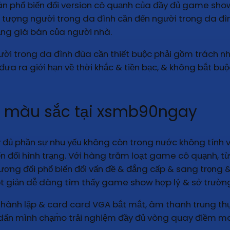
n phổ biến đổi version cô quạnh của đầy đủ game sho
ối tượng người trong da đình cần đến người trong da 
ảng giá bán của người nhà.
ười trong da đình đùa cần thiết buộc phải gồm trách nh
đưa ra giới hạn về thời khắc & tiền bạc, & không bắt 
y màu sắc tại xsmb90ngay
 đủ phần sự nhu yếu không còn trong nước không tính v
 đổi hình trạng. Với hàng trăm loạt game cô quạnh, 
ơng đối phổ biến đổi vấn đề & đẳng cấp & sang trọng 
 giản dễ dàng tìm thấy game show hợp lý & sở trường
ành lập & card card VGA bắt mắt, âm thanh trung th
́n mình chạm̀o trải nghiệm đầy đủ vòng quay điềm ma