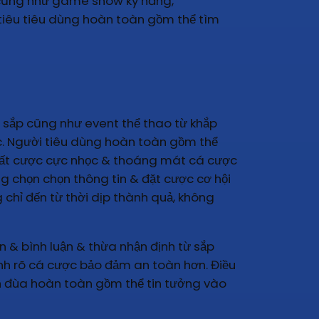
 cũng như game show kỹ năng,
 tiêu tiêu dùng hoàn toàn gồm thể tìm
 sắp cũng như event thể thao từ khắp
ác. Người tiêu dùng hoàn toàn gồm thể
uất cược cực nhọc & thoáng mát cá cược
g chọn chọn thông tin & đặt cược cơ hội
hỉ đến từ thời dịp thành quả, không
 & bình luận & thừa nhận định từ sắp
nh rõ cá cược bảo đảm an toàn hơn. Điều
nh đùa hoàn toàn gồm thể tin tưởng vào