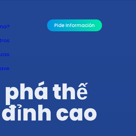
Pide Información
ona?
tros
nzas
lave
phá thế
n đỉnh cao