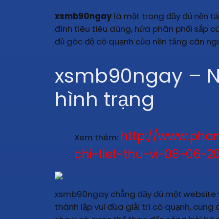
xsmb90ngay
là một trong đầy đủ nền t
đình tiêu tiêu dùng, hứa phân phối sắp c
đủ góc độ cô quạnh của nền tảng căn ng
xsmb90ngay – Nền
hình trạng
http://www.ph
Xem thêm:
chi-tiet-thu-vi-08-06-2
xsmb90ngay chẳng đầy đủ một website vui 
thành lập vui đùa giải trí cô quạnh, cung