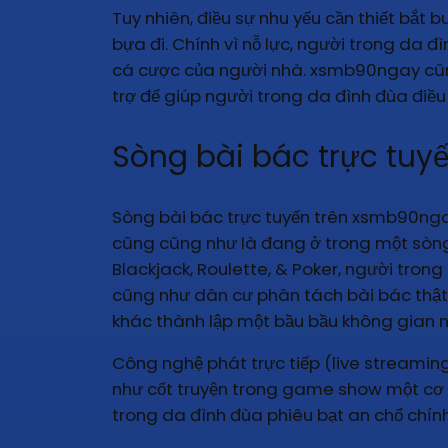
Tuy nhiên, điều sự nhu yếu cần thiết bắ
bựa đi. Chính vì nỗ lực, người trong da 
cá cược của người nhà. xsmb90ngay cũng
trợ để giúp người trong da đình đùa điều
Sòng bài bác trực tuy
Sòng bài bác trực tuyến trên xsmb90ngay
cũng cũng như là đang ở trong một sòng
Blackjack, Roulette, & Poker, người tron
cũng như dân cư phân tách bài bác thật.
khác thành lập một bầu bầu không gian 
Công nghệ phát trực tiếp (live streami
như cốt truyện trong game show một cơ h
trong da đình đùa phiêu bạt an chổ chí