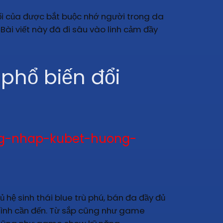
ối của được bắt buộc nhớ người trong da
Bài viết này đã đi sâu vào linh cảm đầy
phổ biến đổi
g-nhap-kubet-huong-
hệ sinh thái blue trù phú, bán đa đầy đủ
 đình cần đến. Từ sắp cũng như game