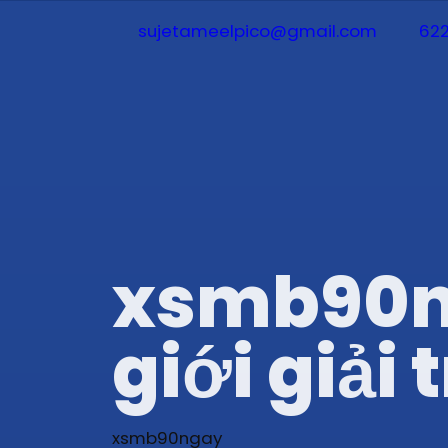
sujetameelpico@gmail.com
622
xsmb90n
giới giải 
xsmb90ngay