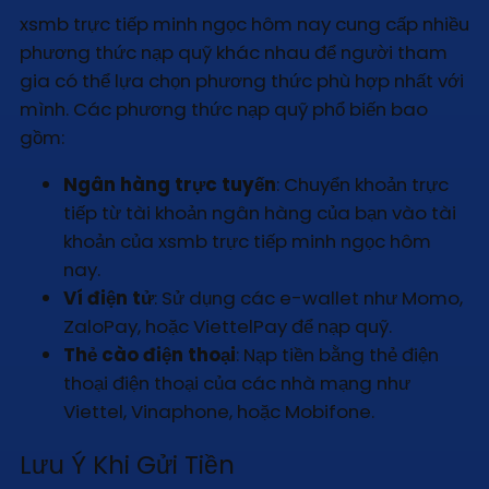
xsmb trực tiếp minh ngọc hôm nay cung cấp nhiều
phương thức nạp quỹ khác nhau để người tham
gia có thể lựa chọn phương thức phù hợp nhất với
mình. Các phương thức nạp quỹ phổ biến bao
gồm:
Ngân hàng trực tuyến
: Chuyển khoản trực
tiếp từ tài khoản ngân hàng của bạn vào tài
khoản của xsmb trực tiếp minh ngọc hôm
nay.
Ví điện tử
: Sử dụng các e-wallet như Momo,
ZaloPay, hoặc ViettelPay để nạp quỹ.
Thẻ cào điện thoại
: Nạp tiền bằng thẻ điện
thoại điện thoại của các nhà mạng như
Viettel, Vinaphone, hoặc Mobifone.
Lưu Ý Khi Gửi Tiền