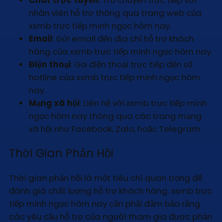
nhân viên hỗ trợ thông qua trang web của
xsmb trực tiếp minh ngọc hôm nay.
Email
: Gửi email đến địa chỉ hỗ trợ khách
hàng của xsmb trực tiếp minh ngọc hôm nay.
Điện thoại
: Gọi điện thoại trực tiếp đến số
hotline của xsmb trực tiếp minh ngọc hôm
nay.
Mạng xã hội
: Liên hệ với xsmb trực tiếp minh
ngọc hôm nay thông qua các trang mạng
xã hội như Facebook, Zalo, hoặc Telegram.
Thời Gian Phản Hồi
Thời gian phản hồi là một tiêu chí quan trọng để
đánh giá chất lượng hỗ trợ khách hàng. xsmb trực
tiếp minh ngọc hôm nay cần phải đảm bảo rằng
các yêu cầu hỗ trợ của người tham gia được phản