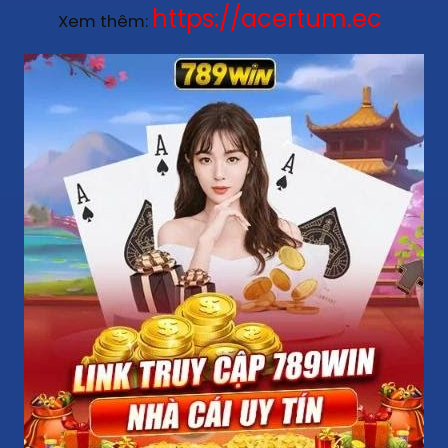
https://acertum.ec
Xem thêm: