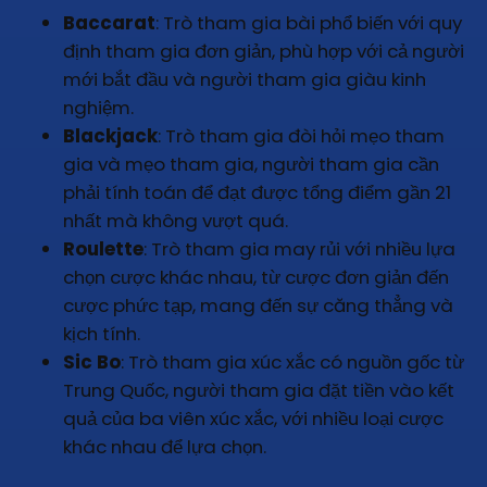
Baccarat
: Trò tham gia bài phổ biến với quy
định tham gia đơn giản, phù hợp với cả người
mới bắt đầu và người tham gia giàu kinh
nghiệm.
Blackjack
: Trò tham gia đòi hỏi mẹo tham
gia và mẹo tham gia, người tham gia cần
phải tính toán để đạt được tổng điểm gần 21
nhất mà không vượt quá.
Roulette
: Trò tham gia may rủi với nhiều lựa
chọn cược khác nhau, từ cược đơn giản đến
cược phức tạp, mang đến sự căng thẳng và
kịch tính.
Sic Bo
: Trò tham gia xúc xắc có nguồn gốc từ
Trung Quốc, người tham gia đặt tiền vào kết
quả của ba viên xúc xắc, với nhiều loại cược
khác nhau để lựa chọn.