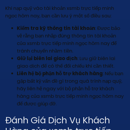
Khi nạp quỹ vào tài khoản xsmb trực tiếp minh
ngọc hôm nay, bạn cần lưu ý một số điều sau:
Kiểm tra kỹ thông tin tài khoản
: Được bảo
vệ rằng bạn nhập đúng thông tin tài khoản
của xsmb trực tiếp minh ngọc hôm nay để
tránh chuyển nhầm tiền.
Giữ lại biên lai giao dịch
: Lưu giữ biên lai
giao dịch để có thể đối chiếu khi cần thiết.
Liên hệ bộ phận hỗ trợ khách hàng
: Nếu bạn
gặp bất kỳ vấn đề gì trong quá trình nạp quỹ,
hãy liên hệ ngay với bộ phận hỗ trợ khách
hàng của xsmb trực tiếp minh ngọc hôm nay
để được giúp đỡ.
Đánh Giá Dịch Vụ Khách