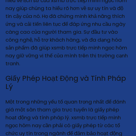
hiểu về lịch sử của xsmb trực tiếp minh ngọc hôm
nay giúp chúng ta hiểu rõ hơn về sự uy tín và độ
tin cậy của nó. Họ đã chứng minh khả năng thích
ứng và cải tiến liên tục để đáp ứng nhu cầu ngày
càng cao của người tham gia. Sự đầu tư vào
công nghệ, hỗ trợ khách hàng, và đa dạng hóa
sản phẩm đã giúp xsmb trực tiếp minh ngọc hôm
nay giữ vững vị thế của mình trên thị trường cạnh
tranh.
Giấy Phép Hoạt Động và Tính Pháp
Lý
Một trong những yếu tố quan trọng nhất để đánh
giá một sân tham gia trực tuyến là giấy phép
hoạt động và tính pháp lý. xsmb trực tiếp minh
ngọc hôm nay cần phải có giấy phép từ các tổ
chức uy tín trong ngành để đảm bảo hoạt động