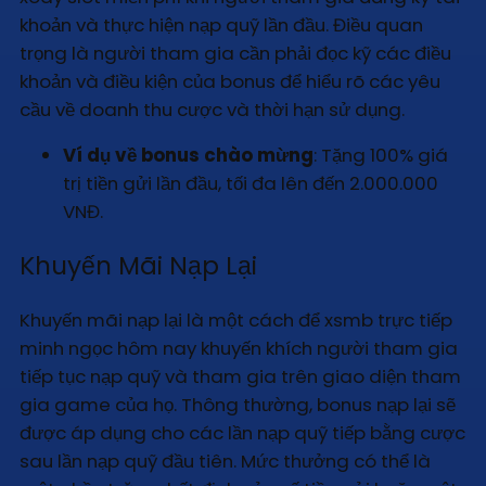
khoản và thực hiện nạp quỹ lần đầu. Điều quan
trọng là người tham gia cần phải đọc kỹ các điều
khoản và điều kiện của bonus để hiểu rõ các yêu
cầu về doanh thu cược và thời hạn sử dụng.
Ví dụ về bonus chào mừng
: Tặng 100% giá
trị tiền gửi lần đầu, tối đa lên đến 2.000.000
VNĐ.
Khuyến Mãi Nạp Lại
Khuyến mãi nạp lại là một cách để xsmb trực tiếp
minh ngọc hôm nay khuyến khích người tham gia
tiếp tục nạp quỹ và tham gia trên giao diện tham
gia game của họ. Thông thường, bonus nạp lại sẽ
được áp dụng cho các lần nạp quỹ tiếp bằng cược
sau lần nạp quỹ đầu tiên. Mức thưởng có thể là