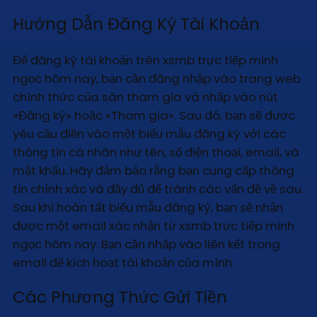
Hướng Dẫn Đăng Ký Tài Khoản
Để đăng ký tài khoản trên xsmb trực tiếp minh
ngọc hôm nay, bạn cần đăng nhập vào trang web
chính thức của sân tham gia và nhấp vào nút
«Đăng ký» hoặc «Tham gia». Sau đó, bạn sẽ được
yêu cầu điền vào một biểu mẫu đăng ký với các
thông tin cá nhân như tên, số điện thoại, email, và
mật khẩu. Hãy đảm bảo rằng bạn cung cấp thông
tin chính xác và đầy đủ để tránh các vấn đề về sau.
Sau khi hoàn tất biểu mẫu đăng ký, bạn sẽ nhận
được một email xác nhận từ xsmb trực tiếp minh
ngọc hôm nay. Bạn cần nhấp vào liên kết trong
email để kích hoạt tài khoản của mình.
Các Phương Thức Gửi Tiền