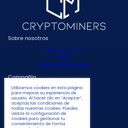
Sobre nosotros
Sobre nosotros
Blog
Política de privacidad
Compañía
Utilizamos cookies en esta página
¿Qué es mining?
para mejorar su experiencia de
¿Cómo funciona?
usuario. Al hacer clic en “Aceptar”,
aceptas las condiciones de
¿Qué cryptos puedo minar?
todas nuestras cookies. Puedes
visitas la configuración de
Síguenos en nuestras
cookies para gestionar tu
redes sociales
consentimiento de forma
para estar informado