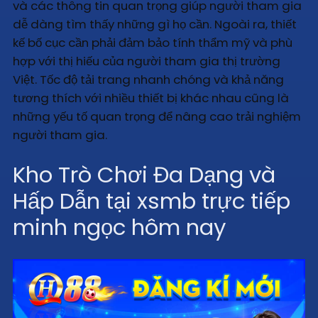
và các thông tin quan trọng giúp người tham gia
dễ dàng tìm thấy những gì họ cần. Ngoài ra, thiết
kế bố cục cần phải đảm bảo tính thẩm mỹ và phù
hợp với thị hiếu của người tham gia thị trường
Việt. Tốc độ tải trang nhanh chóng và khả năng
tương thích với nhiều thiết bị khác nhau cũng là
những yếu tố quan trọng để nâng cao trải nghiệm
người tham gia.
Kho Trò Chơi Đa Dạng và
Hấp Dẫn tại xsmb trực tiếp
minh ngọc hôm nay