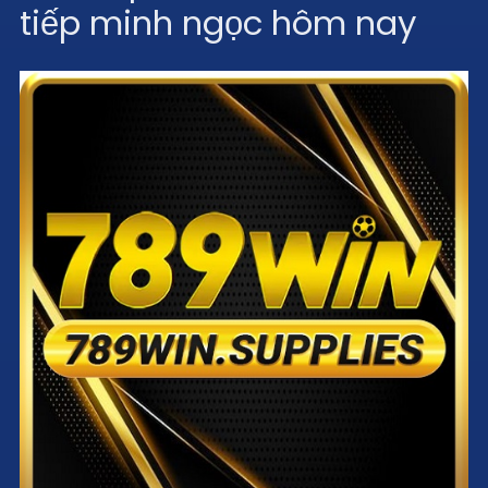
tiếp minh ngọc hôm nay