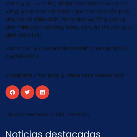
tham gia. Tuy nhiên, để đạt được thành công bền
vững, xsmb trực tiếp minh ngọc hôm nay cần phải
tiếp tục cải thiện chất lượng dịch vụ, tăng cường
tính minh bạch và công bằng, và tuân thủ các quy
định pháp luật.
Inbox tele : @subdomaingovshiba | @Appal2024
| @fb882024
Comparte y haz más grande esta comunidad
Los comentarios están cerrados.
Noticias destacadas