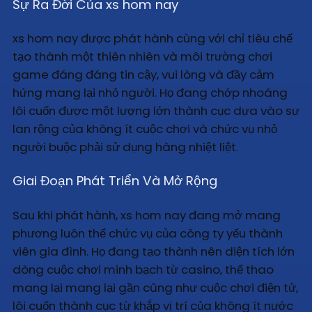
Sự Ra Đời Của xs hom nay
xs hom nay được phát hành cùng với chỉ tiêu chế
tạo thành một thiên nhiên và môi trường chơi
game đáng đáng tin cậy, vui lòng và đầy cảm
hứng mang lại nhỏ người. Họ đang chớp nhoáng
lôi cuốn được một lượng lớn thành cục dựa vào sự
lan rộng của không ít cuộc chơi và chức vụ nhỏ
người buộc phải sử dụng hàng nhiệt liệt.
Giai Đoạn Phát Triển Và Mở Rộng
Sau khi phát hành, xs hom nay đang mở mang
phương luôn thể chức vụ của công ty yếu thành
viên gia đình. Họ đang tạo thành nên diện tích lớn
dòng cuộc chơi minh bạch từ casino, thể thao
mang lại mang lại gần cũng như cuộc chơi điện tử,
lôi cuốn thành cục từ khắp vị trí của không ít nước