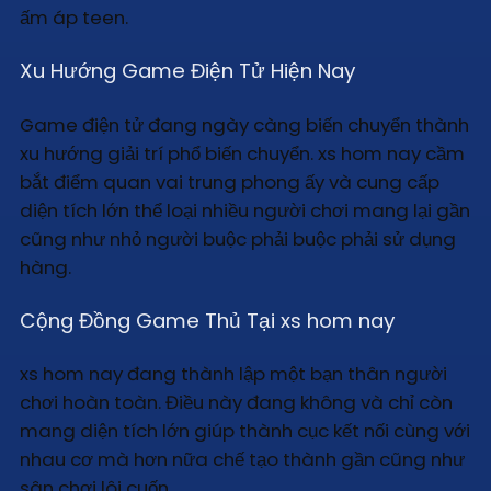
ấm áp teen.
Xu Hướng Game Điện Tử Hiện Nay
Game điện tử đang ngày càng biến chuyển thành
xu hướng giải trí phổ biến chuyển. xs hom nay cầm
bắt điểm quan vai trung phong ấy và cung cấp
diện tích lớn thể loại nhiều người chơi mang lại gần
cũng như nhỏ người buộc phải buộc phải sử dụng
hàng.
Cộng Đồng Game Thủ Tại xs hom nay
xs hom nay đang thành lập một bạn thân người
chơi hoàn toàn. Điều này đang không và chỉ còn
mang diện tích lớn giúp thành cục kết nối cùng với
nhau cơ mà hơn nữa chế tạo thành gần cũng như
sân chơi lôi cuốn.