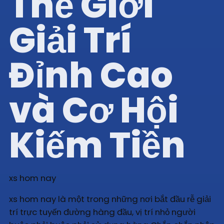
Thế Giới
Giải Trí
Đỉnh Cao
và Cơ Hội
Kiếm Tiền
xs hom nay
xs hom nay là một trong những nơi bắt đầu rễ giải
trí trực tuyến đường hàng đầu, vị trí nhỏ người