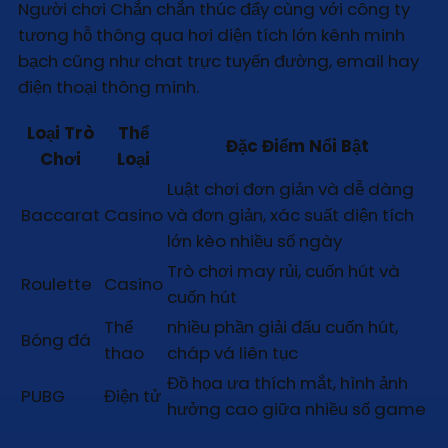
Người chơi Chắn chắn thúc đẩy cùng với công ty
tương hỗ thông qua hơi diện tích lớn kênh minh
bạch cũng như chat trực tuyến đường, email hay
điện thoại thông minh.
Loại Trò
Thể
Đặc Điểm Nổi Bật
Chơi
Loại
Luật chơi đơn giản và dễ dàng
Baccarat
Casino
và đơn giản, xác suất diện tích
lớn kèo nhiều số ngày
Trò chơi may rủi, cuốn hút và
Roulette
Casino
cuốn hút
Thể
nhiều phần giải đấu cuốn hút,
Bóng đá
thao
cháp vá liên tục
Đồ họa ưa thích mắt, hình ảnh
PUBG
Điện tử
hưởng cao giữa nhiều số game