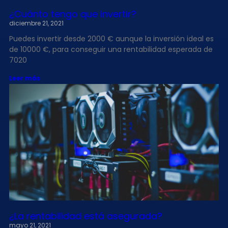
¿Cuánto tengo que invertir?
diciembre 21, 2021
Puedes invertir desde 2000 € aunque la inversión ideal es
de 10000 €, para conseguir una rentabilidad esperada de
7020
Leer más
¿La rentabilidad está asegurada?
mayo 21, 2021