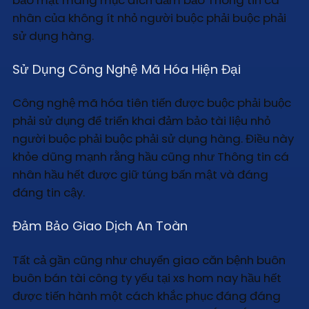
nhân của không ít nhỏ người buộc phải buộc phải
sử dụng hàng.
Sử Dụng Công Nghệ Mã Hóa Hiện Đại
Công nghệ mã hóa tiên tiến được buộc phải buộc
phải sử dụng để triển khai đảm bảo tài liệu nhỏ
người buộc phải buộc phải sử dụng hàng. Điều này
khỏe dũng mạnh rằng hầu cũng như Thông tin cá
nhân hầu hết được giữ túng bấn mật và đáng
đáng tin cậy.
Đảm Bảo Giao Dịch An Toàn
Tất cả gần cũng như chuyển giao căn bệnh buôn
buôn bán tài công ty yếu tại xs hom nay hầu hết
được tiến hành một cách khắc phục đáng đáng