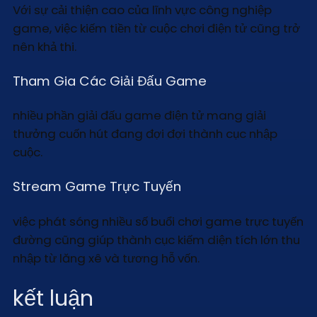
Với sự cải thiện cao của lĩnh vực công nghiệp
game, việc kiếm tiền từ cuộc chơi điện tử cũng trở
nên khả thi.
Tham Gia Các Giải Đấu Game
nhiều phần giải đấu game điện tử mang giải
thưởng cuốn hút đang đợi đợi thành cục nhập
cuộc.
Stream Game Trực Tuyến
việc phát sóng nhiều số buổi chơi game trực tuyến
đường cũng giúp thành cục kiếm diện tích lớn thu
nhập từ lăng xê và tương hỗ vốn.
kết luận