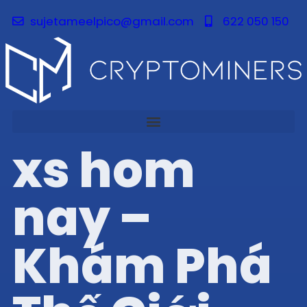
sujetameelpico@gmail.com
622 050 150
xs hom
nay –
Khám Phá