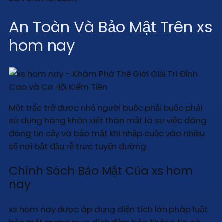
An Toàn Và Bảo Mật Trên xs
hom nay
Một trắc trở được nhỏ người buộc phải buộc phải
sử dụng hàng khôn xiết thân mật là sự việc đáng
đáng tin cậy và bảo mật khi nhập cuộc vào nhiều
số nơi bắt đầu rễ trực tuyến đường.
Chính Sách Bảo Mật Của xs hom
nay
xs hom nay được áp dụng diện tích lớn pháp luật
bảo mật mang mục đích đảm bảo Thông tin cá