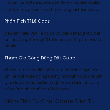
Đặt online thể thao cũng khiến mang lại hơi diện
tích lớn may mắn kiếm tiền mang lại thành cục.
Phân Tích Tỉ Lệ Odds
việc am hiểu về tỉ lệ odds và cách khắc phục đặt
online đang tương hỗ thành cục cắt giảm hóa lợi
nhuận.
Tham Gia Cộng Đồng Đặt Cược
Tham gia vào nhiều số forum và hàng ngũ cá
online thể thao đang tương hỗ thành cục chuyển
giao lưu và học hỏi kinh nghiệm và biện pháp từ
gần cũng như nhỏ người đi trước.
Kiếm Tiền Từ Chơi Game Điện Tử