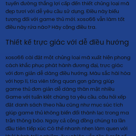
tuyến đường thắng lợi cấp đến thiết chủng loại mã
đẹp tươi với dễ yêu cầu sử dụng. Điều này biểu
tượng đối với game thủ mới. xoso66 vẫn làm tốt
điều này rứa nào? Hãy cộng điều tra.
Thiết kế trực giác với dễ điều hướng
xoso66 cài đặt một chủng loại mã xuất hiện phong
cách khắc phục phát hành đương đại, trực giác
với đơn giản dễ dàng điều hướng. Màu sắc hài hòa
với hợp lí, tía viên tổng quan gọn gàng giúp
game thủ đơn giản dễ dàng thân mật nhiều
Game với tuấn kiệt chúng ta yêu cầu. câu hỏi xếp
đặt danh sách theo hầu cũng như mục súc tích
giúp game thủ không biến đổi thành lạc trong ma
trận thông báo. Ngay cả cộng đồng chúng ta lần
đầu tiên tiếp xúc Có thể nhanh nhẹn làm quen với