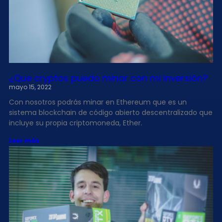
¿Que cryptos puedo minar con mi inversión?
mayo 15, 2022
Con nosotros podrás minar en Ethereum que es un
sistema blockchain de código abierto descentralizado que
incluye su propia criptomoneda, Ether.
Leer más