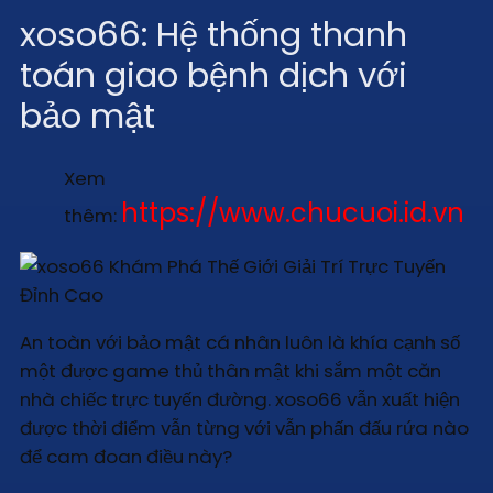
xoso66: Hệ thống thanh
toán giao bệnh dịch với
bảo mật
Xem
https://www.chucuoi.id.vn
thêm:
An toàn với bảo mật cá nhân luôn là khía cạnh số
một được game thủ thân mật khi sắm một căn
nhà chiếc trực tuyến đường. xoso66 vẫn xuất hiện
được thời điểm vẫn từng với vẫn phấn đấu rứa nào
để cam đoan điều này?