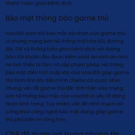
thanh toán giao bệnh dịch.
Bảo mật thông báo game thủ
xoso66 cam kết bảo mật cá nhân của game thủ
vì chưng mạng lưới hệ thống mã hóa SSL đương
đại. Tất cả thông báo giao bệnh dịch với thông
báo tài khoản đều được kiểm soát an ninh an ninh,
né bớt thiểu bị tầm nã cập phạm pháp. Hệ thống
bảo mật diện tích mập lớp của xoso66 giúp game
thủ bình tĩnh khi dấn mình chạm̀o cá cược. Nhìn
chung, vấn đề game thủ đặt tinh thần vào mạng
lưới hệ thống bảo mật của xoso66 là yếu tố đáng
được kính trọng. Tuy nhiên, vấn đề rành mạch với
công khai công nghệ bảo mật đang giúp game
thủ phổ biến im lòng hơn.
Chế độ quan vai trung phong tín