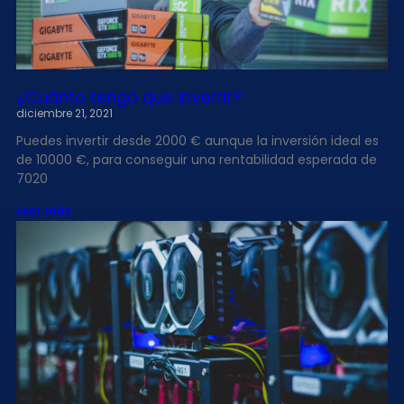
¿Cuánto tengo que invertir?
diciembre 21, 2021
Puedes invertir desde 2000 € aunque la inversión ideal es
de 10000 €, para conseguir una rentabilidad esperada de
7020
Leer más