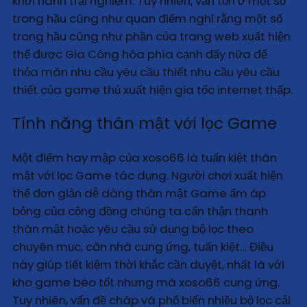
khởi hành trải nghiệm. Tuy nhiên, vẫn tồn ở một số
trong hầu cũng như quan điểm nghĩ rằng một số
trong hầu cũng như phần của trang web xuất hiện
thể được Gia Công hóa phía cạnh đấy nữa để
thỏa mãn nhu cầu yêu cầu thiết nhu cầu yêu cầu
thiết của game thủ xuất hiện gia tốc internet thấp.
Tính năng thân mật với lọc Game
Một điểm hay mập của xoso66 là tuấn kiệt thân
mật với lọc Game tác dụng. Người chơi xuất hiện
thể đơn giản dễ dàng thân mật Game ấm áp
bỏng của cộng đồng chúng ta cẩn thận thanh
thân mật hoặc yêu cầu sử dụng bộ lọc theo
chuyên mục, căn nhà cung ứng, tuấn kiệt… Điều
này giúp tiết kiệm thời khắc cần duyệt, nhất là với
kho game béo tốt nhưng mà xoso66 cung ứng.
Tuy nhiên, vấn đề cháp vá phổ biến nhiều bộ lọc cải