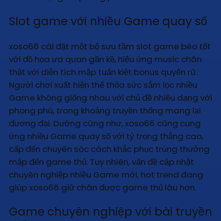
Slot game với nhiều Game quay số
xoso66 cài đặt một bộ sưu tầm slot game béo tốt
với đồ họa ưa quan gần kề, hiệu ứng music chân
thật với diện tích mập tuấn kiệt bonus quyến rũ.
Người chơi xuất hiện thể thỏa sức sắm lọc nhiều
Game không giống nhau với chủ đề nhiều dạng với
phong phú, trong khoảng truyền thống mang lại
đương đại. Dường cũng như, xoso66 cũng cung
ứng nhiều Game quay số với tỷ trọng thắng cao,
cấp đến chuyên sóc cách khắc phục trúng thưởng
mập đến game thủ. Tuy nhiên, vấn đề cập nhật
chuyên nghiệp nhiều Game mới, hot trend đang
giúp xoso66 giữ chân được game thủ lâu hơn.
Game chuyên nghiệp với bài truyền