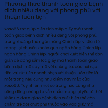
Phương thức thanh toán giao bệnh
dịch nhiều dạng với phong phú với
thuận luôn tiện
xoso66 trợ giúp diện tích mập giấy má thanh
toán giao bệnh dịch nhiều dạng với phong phú,
trong khoảng thẻ ngân hàng Chính lấp, ví điện tử
mang lại chuyển khoản qua ngân hàng Chính lấp
ngân hàng Chính lấp. Người chơi xuất hiện thể đơn
giản dễ dàng sắm lọc giấy má thanh toán giao
bệnh dịch mê say mê với chúng ta. câu hỏi nạp
tiền với rút tiền nhanh nhẹn với thuận luôn tiện là
một trong hầu cũng như điểm hay mập của
xoso66. Tuy nhiên, một số trong hầu cũng như
cộng đồng chúng ta vẫn nhắc mang lại yếu tố thời
khắc up date giao bệnh dịch xuất hiện thể còn
chậm trễ đôi chút phụ thuộc vào vào giấy má