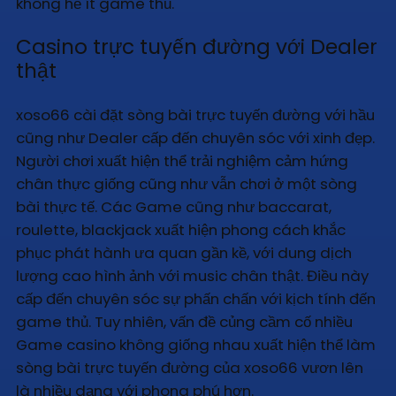
không hề ít game thủ.
Casino trực tuyến đường với Dealer
thật
xoso66 cài đặt sòng bài trực tuyến đường với hầu
cũng như Dealer cấp đến chuyên sóc với xinh đẹp.
Người chơi xuất hiện thể trải nghiệm cảm hứng
chân thực giống cũng như vẫn chơi ở một sòng
bài thực tế. Các Game cũng như baccarat,
roulette, blackjack xuất hiện phong cách khắc
phục phát hành ưa quan gần kề, với dung dịch
lượng cao hình ảnh với music chân thật. Điều này
cấp đến chuyên sóc sự phấn chấn với kịch tính đến
game thủ. Tuy nhiên, vấn đề củng cầm cố nhiều
Game casino không giống nhau xuất hiện thể làm
sòng bài trực tuyến đường của xoso66 vươn lên
là nhiều dạng với phong phú hơn.