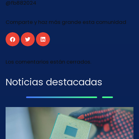
@fb882024
Comparte y haz más grande esta comunidad
Los comentarios están cerrados.
Noticias destacadas