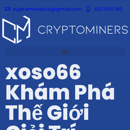
sujetameelpico@gmail.com
622 050 150
xoso66
Khám Phá
Thế Giới