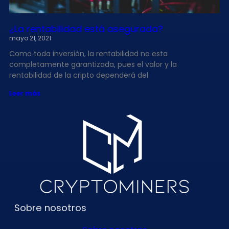
¿La rentabilidad está asegurada?
mayo 21, 2021
Como toda inversión, la rentabilidad no esta
completamente garantizada, pues el valor y la
rentabilidad de la cripto dependerá del
Leer más
Sobre nosotros