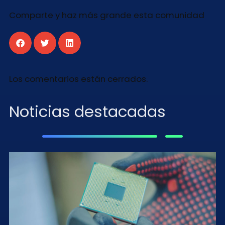
Comparte y haz más grande esta comunidad
Los comentarios están cerrados.
Noticias destacadas