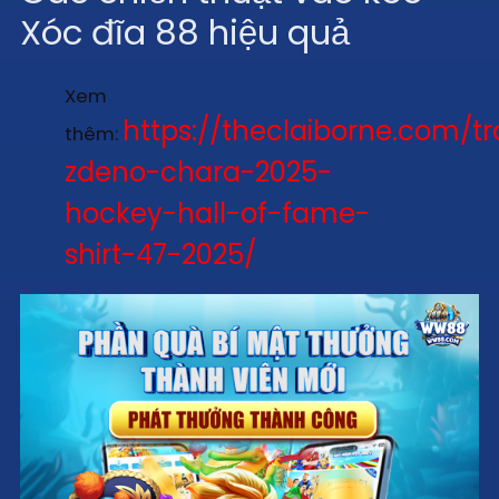
Xóc đĩa 88 hiệu quả
Xem
https://theclaiborne.com/t
thêm:
zdeno-chara-2025-
hockey-hall-of-fame-
shirt-47-2025/