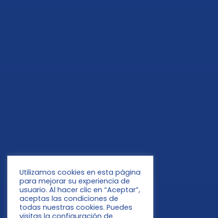
Utilizamos cookies en esta página
para mejorar su experiencia de
usuario. Al hacer clic en “Aceptar”,
aceptas las condiciones de
todas nuestras cookies. Puedes
visitas la configuración de