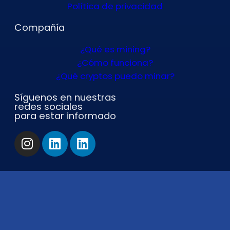
Política de privacidad
Compañía
¿Qué es mining?
¿Cómo funciona?
¿Qué cryptos puedo minar?
Síguenos en nuestras
redes sociales
para estar informado