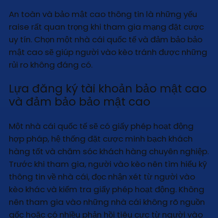
An toàn và bảo mật cao thông tin là những yếu
raise rất quan trọng khi tham gia mạng đặt cược
uy tín. Chọn một nhà cái quốc tế và đảm bảo bảo
mật cao sẽ giúp người vào kèo tránh được những
rủi ro không đáng có.
Lựa đăng ký tài khoản bảo mật cao
và đảm bảo bảo mật cao
Một nhà cái quốc tế sẽ có giấy phép hoạt động
hợp pháp, hệ thống đặt cược minh bạch khách
hàng tốt và chăm sóc khách hàng chuyên nghiệp.
Trước khi tham gia, người vào kèo nên tìm hiểu kỹ
thông tin về nhà cái, đọc nhận xét từ người vào
kèo khác và kiểm tra giấy phép hoạt động. Không
nên tham gia vào những nhà cái không rõ nguồn
gốc hoặc có nhiều phản hồi tiêu cực từ người vào