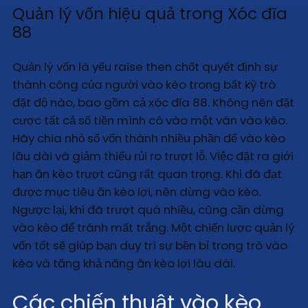
Quản lý vốn hiệu quả trong Xóc đĩa
88
Quản lý vốn là yếu raise then chốt quyết định sự
thành công của người vào kèo trong bất kỳ trò
đặt độ nào, bao gồm cả xóc đĩa 88. Không nên đặt
cược tất cả số tiền mình có vào một ván vào kèo.
Hãy chia nhỏ số vốn thành nhiều phần để vào kèo
lâu dài và giảm thiểu rủi ro trượt lỗ. Việc đặt ra giới
hạn ăn kèo trượt cũng rất quan trọng. Khi đã đạt
được mục tiêu ăn kèo lợi, nên dừng vào kèo.
Ngược lại, khi đã trượt quá nhiều, cũng cần dừng
vào kèo để tránh mất trắng. Một chiến lược quản lý
vốn tốt sẽ giúp bạn duy trì sự bền bỉ trong trò vào
kèo và tăng khả năng ăn kèo lợi lâu dài.
Các chiến thuật vào kèo