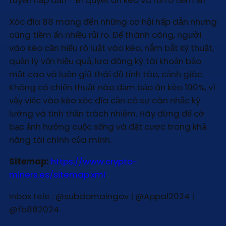
Xóc đĩa 88 mang đến những cơ hội hấp dẫn nhưng
cũng tiềm ẩn nhiều rủi ro. Để thành công, người
vào kèo cần hiểu rõ luật vào kèo, nắm bắt kỹ thuật,
quản lý vốn hiệu quả, lựa đăng ký tài khoản bảo
mật cao và luôn giữ thái độ tỉnh táo, cảnh giác.
Không có chiến thuật nào đảm bảo ăn kèo 100%, vì
vậy việc vào kèo xóc đĩa cần có sự cân nhắc kỹ
lưỡng và tinh thần trách nhiệm. Hãy đừng để cờ
bạc ảnh hưởng cuộc sống và đặt cược trong khả
năng tài chính của mình.
Sitemap:
https://www.crypto-
miners.es/sitemap.xml
Inbox tele : @subdomaingov | @Appal2024 |
@fb882024