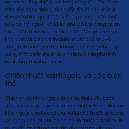
ngược lại. Tuy nhiên, cần lưu ý rằng xóc đĩa là trò
vào kèo ngẫu nhiên, nên chiến thuật này không
đảm bảo hiệu quả 100%. Việc áp dụng chiến thuật
này đòi hỏi người vào kèo phải có khả năng quan
sát, phân tích và phán đoán tốt. Cần phải có sự
linh hoạt và điều chỉnh chiến thuật phù hợp với
từng tình huống cụ thể. Không nên cứng nhắc áp
dụng một chiến thuật duy nhất mà cần phải linh
hoạt thay đổi cho phù hợp.
Chiến thuật Martingale và các biến
thể
Chiến thuật Martingale là chiến thuật đặt cược
tăng cược gấp đôi số tiền sau mỗi lần trượt. Nếu ăn
kèo, người vào kèo sẽ thu hồi lại số tiền đã trượt và
có thêm tiền lãi. Tuy nhiên, chiến thuật này tiềm ẩn
rủi ro rất lớn nếu người vào kèo gặp chuỗi trượt