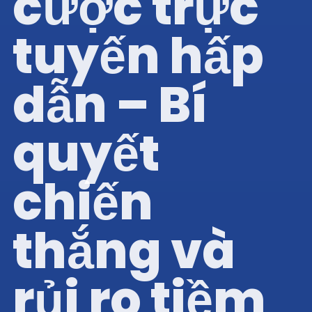
cược trực
tuyến hấp
dẫn – Bí
quyết
chiến
thắng và
rủi ro tiềm