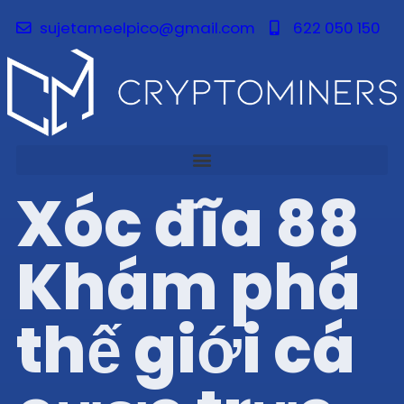
sujetameelpico@gmail.com
622 050 150
Xóc đĩa 88
Khám phá
thế giới cá