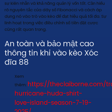
sự kiên nhẫn và khả năng quản lý vốn tốt. Cần hiểu
rõ nguyên tắc của dãy số Fibonacci và cách áp
dụng nó vào trò vào kèo để đạt hiệu quả tối đa. Sự
linh hoạt trong việc điều chỉnh số tiền đặt cược
cũng rất quan trọng.
An toàn và bảo mật cao
thông tin khi vào kèo Xóc
đĩa 88
Xem
https://theclaiborne.com/t
thêm:
hurricane-huda-shirt-
love-island-season-7-19-
2025/