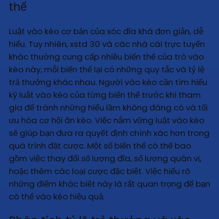
thể
Luật vào kèo cơ bản của xóc đĩa khá đơn giản, dễ
hiểu. Tuy nhiên, xstd 30 và các nhà cái trực tuyến
khác thường cung cấp nhiều biến thể của trò vào
kèo này, mỗi biến thể lại có những quy tắc và tỷ lệ
trả thưởng khác nhau. Người vào kèo cần tìm hiểu
kỹ luật vào kèo của từng biến thể trước khi tham
gia để tránh những hiểu lầm không đáng có và tối
ưu hóa cơ hội ăn kèo. Việc nắm vững luật vào kèo
sẽ giúp bạn đưa ra quyết định chính xác hơn trong
quá trình đặt cược. Một số biến thể có thể bao
gồm việc thay đổi số lượng đĩa, số lượng quân vị,
hoặc thêm các loại cược đặc biệt. Việc hiểu rõ
những điểm khác biệt này là rất quan trọng để bạn
có thể vào kèo hiệu quả.