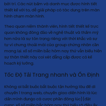
bởi trí. Các nút bấm và danh mục được hình tiết
thiết kế với to, dễ giải pháp có tác dụng trên màn
hình chạm màn hình.
Theo quan niệm thành viên, hình tiết thiết kế trực
quan không đông đảo về nghệ thuật và thẩm mỹ
hơn nữa là sự tôn trọng riêng với thời khắc và sự
tự vì chưng thoải mái của group chứng nhân cần
mang lại. xổ số miền bắc hôm nay thứ vẫn biểu hiện
sự thân thiết này coi xét đẳng cấp được có kế
hoạch kỹ lưỡng.
Tốc Độ Tải Trang nhanh và Ổn Định
Không ai bắt buộc bắt buộc tận hưởng lâu để di
chuyển 1 trang web, chuyển giao diện hình là lúc
dấn mình đụng̀o cá cược phần đông lúc}{đặt
cược. xổ số miền bắc hôm nay thứ hiểu rõ điều ấy