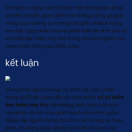
Tôi hiện ra rằng, việc tổ chức triển khai phần đông
sự kiện chuyển giao diện hình không riêng gì giúp
nâng cao cường sự tương tác giữa khách hàng
hơn nữa góp phần vào sự phát triển ổn định của xổ
số miền bắc hôm nay thứ trong chuyên ngành cá
cược phần đông lúc}{đặt cược.
kết luận
Trong loài người trong da đình cá cược phần
đông lúc}{đặt cược đầy rất nhọc khăn,
xổ số miền
bắc hôm nay thứ
vẫn khẳng định chắc bởi núm
của phía tôi bởi vì sự phối hợp hoàn chỉnh giữa
đẳng cấp người trong da đình cần mang lại thân
thiết, đa dạng phần đông mô hình cá cược và