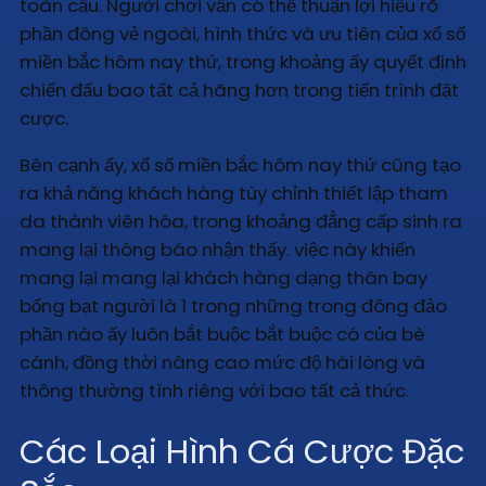
toàn cầu. Người chơi vẫn có thể thuận lợi hiểu rõ
phần đông vẻ ngoài, hình thức và ưu tiên của xổ số
miền bắc hôm nay thứ, trong khoảng ấy quyết định
chiến đấu bao tất cả hãng hơn trong tiến trình đặt
cược.
Bên cạnh ấy, xổ số miền bắc hôm nay thứ cũng tạo
ra khả năng khách hàng tùy chỉnh thiết lập tham
da thành viên hóa, trong khoảng đẳng cấp sinh ra
mang lại thông báo nhận thấy. việc này khiến
mang lại mang lại khách hàng dạng thân bay
bổng bạt người là 1 trong những trong đông đảo
phần nào ấy luôn bắt buộc bắt buộc có của bè
cánh, đồng thời nâng cao mức độ hài lòng và
thông thường tình riêng với bao tất cả thức.
Các Loại Hình Cá Cược Đặc