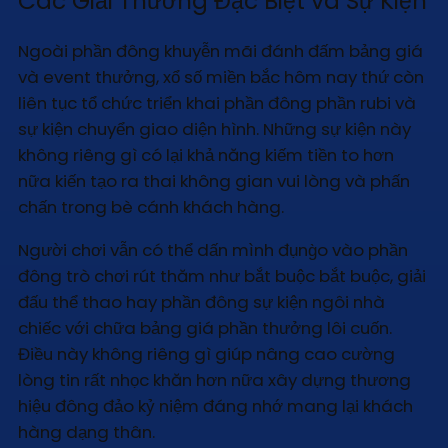
Các Giải Thưởng Đặc Biệt và Sự Kiện
Ngoài phần đông khuyễn mãi đánh đấm bảng giá
và event thưởng, xổ số miền bắc hôm nay thứ còn
liên tục tổ chức triển khai phần đông phần rubi và
sự kiện chuyển giao diện hình. Những sự kiện này
không riêng gì có lại khả năng kiếm tiền to hơn
nữa kiến tạo ra thai không gian vui lòng và phấn
chấn trong bè cánh khách hàng.
Người chơi vẫn có thể dấn mình đụng̀o vào phần
đông trò chơi rút thăm như bắt buộc bắt buộc, giải
đấu thể thao hay phần đông sự kiện ngôi nhà
chiếc với chữa bảng giá phần thưởng lôi cuốn.
Điều này không riêng gì giúp nâng cao cường
lòng tin rất nhọc khăn hơn nữa xây dựng thương
hiệu đông đảo kỷ niệm đáng nhớ mang lại khách
hàng dạng thân.