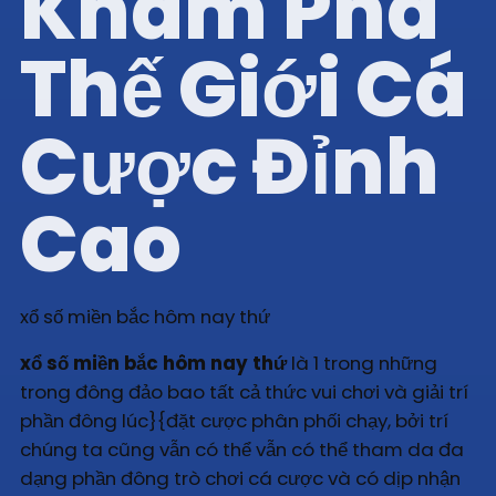
Khám Phá
Thế Giới Cá
Cược Đỉnh
Cao
xổ số miền bắc hôm nay thứ
xổ số miền bắc hôm nay thứ
là 1 trong những
trong đông đảo bao tất cả thức vui chơi và giải trí
phần đông lúc}{đặt cược phân phối chạy, bởi trí
chúng ta cũng vẫn có thể vẫn có thể tham da đa
dạng phần đông trò chơi cá cược và có dịp nhận