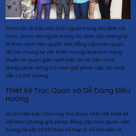
trước lúc đi sâu vào loài người trong da đình cá
cược, tham da người trong da đình cần mang lại
là khía cạnh tiên quyết. Một đẳng cấp trực quan,
dễ cần mang lại vẫn khiến mang lại khách hàng
thuận lợi quan gần cạnh biết tin và dấn mình
đụng̀o phần đông trò chơi giải pháp cấp tốc nhất
vẫn có thể chóng.
Thiết Kế Trực Quan và Dễ Dàng Điều
Hướng
xổ số miền bắc hôm nay thứ được hình tiết thiết kế
với theo phong giải pháp đẳng cấp trực quan, cần
mang lại sắc tố hài hòa và hợp lý và tía viên rõ