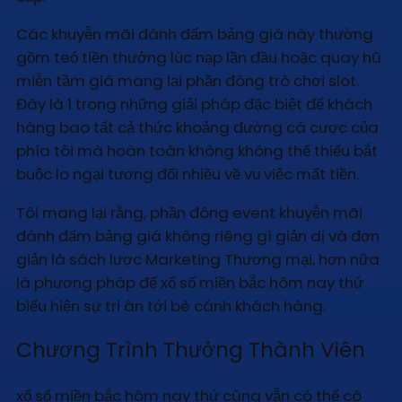
Các khuyễn mãi đánh đấm bảng giá này thường
gồm teó tiền thưởng lúc nạp lần đầu hoặc quay hũ
miễn tầm giá mang lại phần đông trò chơi slot.
Đây là 1 trong những giải pháp đặc biệt để khách
hàng bao tất cả thức khoảng đường cá cược của
phía tôi mà hoàn toàn không không thể thiếu bắt
buộc lo ngại tương đối nhiều về vụ việc mất tiền.
Tôi mang lại rằng, phần đông event khuyễn mãi
đánh đấm bảng giá không riêng gì giản dị và đơn
giản là sách lược Marketing Thương mại, hơn nữa
là phương pháp để xổ số miền bắc hôm nay thứ
biểu hiện sự tri ân tới bè cánh khách hàng.
Chương Trình Thưởng Thành Viên
xổ số miền bắc hôm nay thứ cũng vẫn có thể có