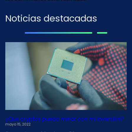
Noticias destacadas
¿Que cryptos puedo minar con mi inversión?
mayo 15, 2022