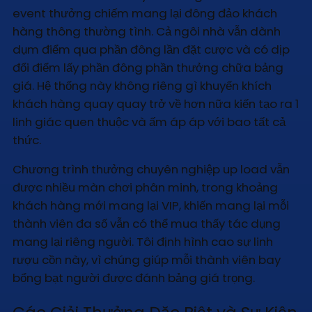
event thưởng chiếm mang lại đông đảo khách
hàng thông thường tình. Cả ngôi nhà vẫn dành
dụm điểm qua phần đông lần đặt cược và có dịp
đổi điểm lấy phần đông phần thưởng chữa bảng
giá. Hệ thống này không riêng gì khuyến khích
khách hàng quay quay trở về hơn nữa kiến tạo ra 1
linh giác quen thuộc và ấm áp áp với bao tất cả
thức.
Chương trình thưởng chuyên nghiệp up load vẫn
được nhiều màn chơi phân minh, trong khoảng
khách hàng mới mang lại VIP, khiến mang lại mỗi
thành viên đa số vẫn có thể mua thấy tác dụng
mang lại riêng người. Tôi định hình cao sự linh
rượu cồn này, vì chúng giúp mỗi thành viên bay
bổng bạt người được đánh bảng giá trọng.