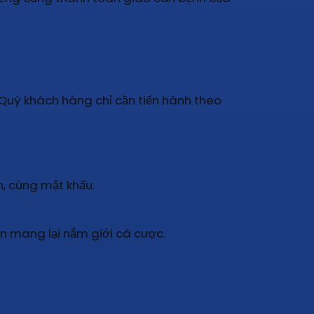
uý khách hàng chỉ cần tiến hành theo
h, cùng mật khẩu.
n mang lại nắm giới cá cược.