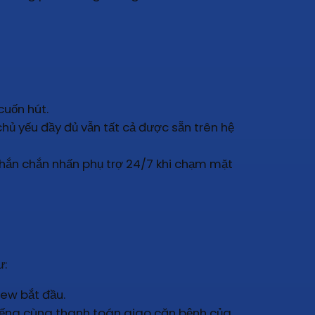
cuốn hút.
chủ yếu đầy đủ vẫn tất cả được sẵn trên hệ
hắn chắn nhấn phụ trợ 24/7 khi chạm mặt
ư:
new bắt đầu.
iếng cùng thanh toán giao căn bệnh của