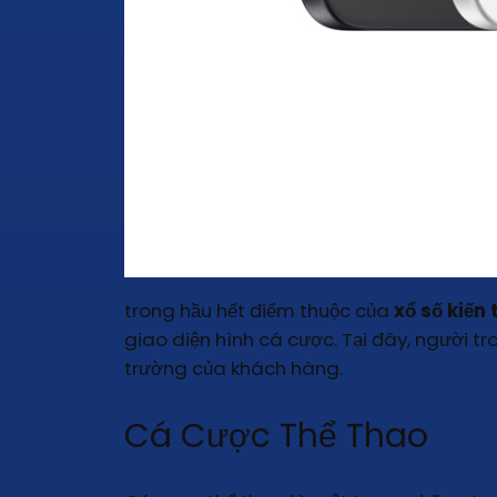
trong hầu hết điểm thuộc của
xổ số kiến 
giao diện hình cá cược. Tại đây, người t
trường của khách hàng.
Cá Cược Thể Thao