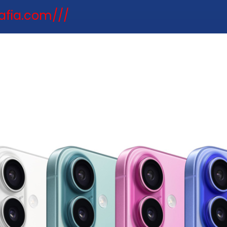
afia.com///