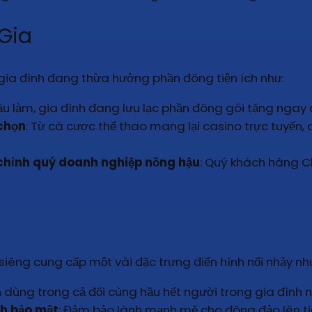
 Gia
 gia đình đang thừa hưởng phần đông tiện ích như:
đầu làm, gia đình đang lưu lạc phần đông gói tặng ngay 
chọn
: Từ cá cược thể thao mang lại casino trực tuyến, 
chỉnh quý doanh nghiệp nồng hậu
: Quý khách hàng C
siêng cung cấp một vài đặc trưng điển hình nổi nhảy nh
̀n dùng trong cả đối cùng hầu hết người trong gia đình 
nh bảo mật
: Đảm bảo lành mạnh mẽ cho đông đảo lên t