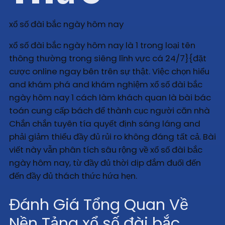
xổ số đài bắc ngày hôm nay
xổ số đài bắc ngày hôm nay là 1 trong loại tên
thông thường trong siêng lĩnh vực cá 24/7}{đặt
cược online ngay bên trên sự thật. Việc chọn hiểu
and khám phá and khám nghiệm xổ số đài bắc
ngày hôm nay 1 cách làm khách quan là bài bác
toán cung cấp bách để thành cục người căn nhà
Chắn chắn tuyên tía quyết định sáng láng and
phải giảm thiểu đầy đủ rủi ro không đáng tất cả. Bài
viết này vẫn phân tích sâu rộng về xổ số đài bắc
ngày hôm nay, từ đầy đủ thời dịp đắm đuối đến
đến đầy đủ thách thức hứa hẹn.
Đánh Giá Tổng Quan Về
Nền Tảng xổ số đài bắc