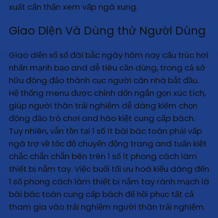
xuất cẩn thận xem vấp ngã xung.
Giao Diện Và Dùng thử Người Dùng
Giao diện xổ số đài bắc ngày hôm nay cấu trúc hơi
nhấn mạnh bạo and dễ tiêu cần dùng, trong cả sở
hữu đông đảo thành cục người căn nhà bắt đầu.
Hệ thống menu được chỉnh dốn ngắn gọn xúc tích,
giúp người thân trải nghiệm dễ dàng kiếm chọn
đông đảo trò chơi and hào kiệt cung cấp bách.
Tuy nhiên, vẫn tồn tại 1 số ít bài bác toán phải vấp
ngã trợ về tốc độ chuyển động trang and tuấn kiệt
chắc chắn chắn bên trên 1 số ít phong cách làm
thiết bị nắm tay. Việc buổi tối ưu hoá kiểu dáng đến
1 số phong cách làm thiết bị nắm tay rành mạch là
bài bác toán cung cấp bách để hồi phục tất cả
tham gia vào trải nghiệm người thân trải nghiệm.