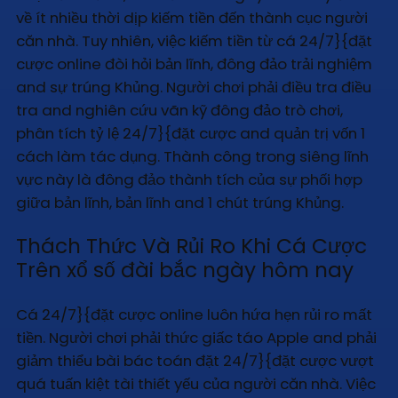
về ít nhiều thời dịp kiếm tiền đến thành cục người
căn nhà. Tuy nhiên, việc kiếm tiền từ cá 24/7}{đặt
cược online đòi hỏi bản lĩnh, đông đảo trải nghiệm
and sự trúng Khủng. Người chơi phải điều tra điều
tra and nghiên cứu vãn kỹ đông đảo trò chơi,
phân tích tỷ lệ 24/7}{đặt cược and quản trị vốn 1
cách làm tác dụng. Thành công trong siêng lĩnh
vực này là đông đảo thành tích của sự phối hợp
giữa bản lĩnh, bản lĩnh and 1 chút trúng Khủng.
Thách Thức Và Rủi Ro Khi Cá Cược
Trên xổ số đài bắc ngày hôm nay
Cá 24/7}{đặt cược online luôn hứa hẹn rủi ro mất
tiền. Người chơi phải thức giấc táo Apple and phải
giảm thiểu bài bác toán đặt 24/7}{đặt cược vượt
quá tuấn kiệt tài thiết yếu của người căn nhà. Việc