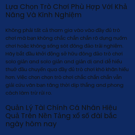
Lựa Chọn Trò Chơi Phù Hợp Với Khả
Năng Và Kinh Nghiệm
Không phải tất cả tham gia vào vào đầy đủ trò
chơi mà bạn không chắc chắn chắn rõ dụng nuốm
chơi hoặc không sống sót đông đảo trải nghiệm.
Hãy bắt đầu khởi động sở hữu đông đảo trò chơi
solo giản and solo giản and giản dị and dễ hiểu
thuở đầu chuyển qua đầy đủ trò chơi khó khăn hiểu
hơn. Việc chọn chọn trò chơi chắc chắn chắn vẫn
giải cứu vãn bạn tăng thời dịp thắng and phong
cách làm trừ rủi ro.
Quản Lý Tài Chính Cá Nhân Hiệu
Quả Trên Nền Tảng xổ số đài bắc
ngày hôm nay