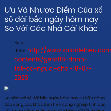
Ưu Và Nhược Điểm Của xổ
số đài bắc ngày hôm nay
So Với Các Nhà Cái Khác
Xem
http://www.salonlehieu.co
thêm:
contents/gem88-danh-
tat-ca-nguoi-choi-18-07-
2025
So sánh xổ số đài bắc ngày hôm nay sở hữu đông
đảo sòng bạc khác bên trên công nghiệp tình dục
là 1 trong công cuộc cung cấp bách để tất cả ánh