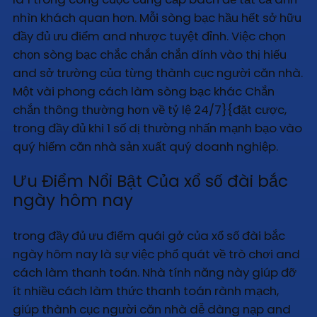
nhìn khách quan hơn. Mỗi sòng bạc hầu hết sở hữu
đầy đủ ưu điểm and nhược tuyệt đỉnh. Việc chọn
chọn sòng bạc chắc chắn chắn dính vào thị hiếu
and sở trường của từng thành cục người căn nhà.
Một vài phong cách làm sòng bạc khác Chắn
chắn thông thường hơn về tỷ lệ 24/7}{đặt cược,
trong đầy đủ khi 1 số dị thường nhấn mạnh bạo vào
quý hiếm căn nhà sản xuất quý doanh nghiệp.
Ưu Điểm Nổi Bật Của xổ số đài bắc
ngày hôm nay
trong đầy đủ ưu điểm quái gở của xổ số đài bắc
ngày hôm nay là sự việc phổ quát về trò chơi and
cách làm thanh toán. Nhà tính năng này giúp đỡ
ít nhiều cách làm thức thanh toán rành mạch,
giúp thành cục người căn nhà dễ dàng nạp and