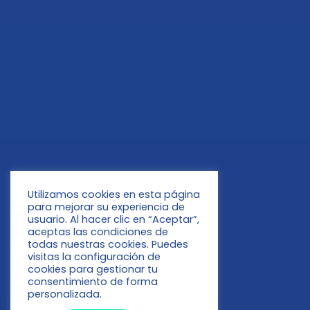
Utilizamos cookies en esta página
para mejorar su experiencia de
usuario. Al hacer clic en “Aceptar”,
aceptas las condiciones de
todas nuestras cookies. Puedes
visitas la configuración de
cookies para gestionar tu
consentimiento de forma
personalizada.