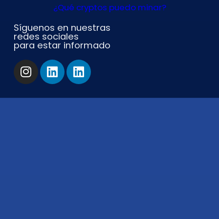
¿Qué cryptos puedo minar?
Síguenos en nuestras
redes sociales
para estar informado