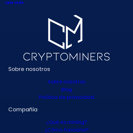
Leer más
Sobre nosotros
Sobre nosotros
Blog
Política de privacidad
Compañía
¿Qué es mining?
¿Cómo funciona?