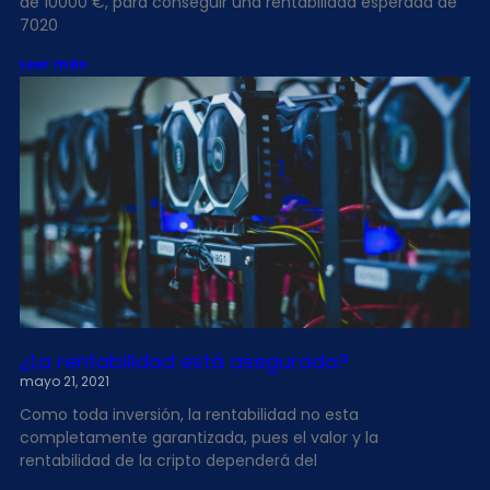
de 10000 €, para conseguir una rentabilidad esperada de
7020
Leer más
¿La rentabilidad está asegurada?
mayo 21, 2021
Como toda inversión, la rentabilidad no esta
completamente garantizada, pues el valor y la
rentabilidad de la cripto dependerá del