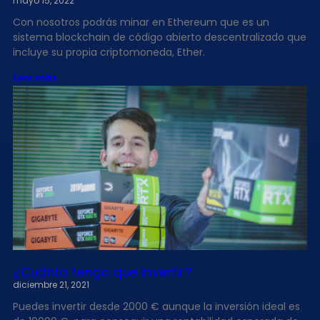
mayo 15, 2022
Con nosotros podrás minar en Ethereum que es un
sistema blockchain de código abierto descentralizado que
incluye su propia criptomoneda, Ether.
Leer más
¿Cuánto tengo que invertir?
diciembre 21, 2021
Puedes invertir desde 2000 € aunque la inversión ideal es