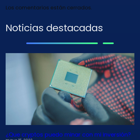
Los comentarios están cerrados.
Noticias destacadas
¿Que cryptos puedo minar con mi inversión?