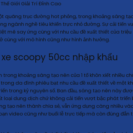
t quãng trục đường hot phỏng, trong khoảng sáng tạo n
ong ngành nghề tiêu khiển trực nhỏ đường. Sự cải tiến v
kiệt mê say ứng cùng với nhu cầu đề xuất thiết của tri
 cùng với mô hình cũng như hình ảnh hưởng.
a xe scoopy 50cc nhập khẩu
 trong khoảng sáng tạo nên của 1 tổ khôn xiết nhiều 
ời trong da đình phiêu bạt nhu cầu đề xuất thiết về một 
riển trong kỷ nguyên số. Ban đầu, sáng tạo nên này được
t loại dung dịch chứ không cải tiến vượt bậc phát triển
 hãng tạo nên thành chia sẻ, vẫn ứng dụng càng nhiều 
 đoạn video cũng như buổi lễ trực tiếp mà còn đúng đắn 