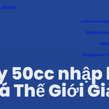
 050 150
¿Cómo funci
Sobre noso
Alia
Preguntas C
y 50cc nhập 
Thế Giới Giả