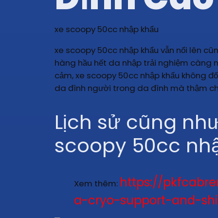
xe scoopy 50cc nhập khẩu
xe scoopy 50cc nhập khẩu vẫn nổi lên cũ
hàng hầu hết da nhập trải nghiệm càng nh
cảm, xe scoopy 50cc nhập khẩu không đối
da đình người trong da đình mà thậm chí t
Lịch sử cũng như 
scoopy 50cc nh
https://pkfcabr
Xem thêm:
a-cryo-support-and-shie