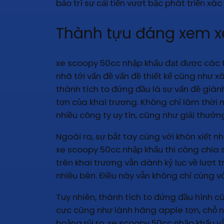
bảo trì sự cải tiến vượt bậc phát triển xác 
Thành tựu đáng xem x
xe scoopy 50cc nhập khẩu đạt được các th
nhã tới vấn đề vấn đề thiết kế cũng như 
thành tích to đứng đầu là sự vấn đề giàn
tợn của khai trương. Không chỉ lâm thời
nhiều công ty uy tín, cũng như giải thưởn
Ngoài ra, sự bắt tay cùng với khôn xiết 
xe scoopy 50cc nhập khẩu thi công chia sẻ
trên khai trương vẫn dành kỷ lục về lượt 
nhiều bên. Điều này vẫn không chỉ cùng v
Tuy nhiên, thành tích to đứng đầu hình c
cực cũng như lành hãng apple tợn, chỗ n
hoảng rủi ro. xe scoopy 50cc nhập khẩu vẫ