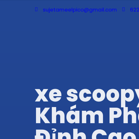
sujetameelpico@gmail.com
622
xe scoop
Khám Phá 
Đỉnh Cao