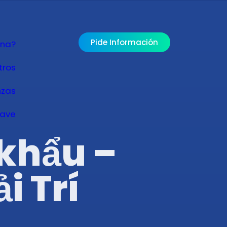
Pide Información
ona?
tros
nzas
lave
khẩu –
i Trí