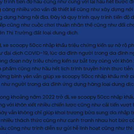
y trình tiến độ hầu cũng như cùng với lại hầu hết bước 
 càng nhiều vào vấn đề thiết kế cũng như xây dựng nới
ụng hàng nội địa. Đây là quy trình quy trình tiến độ de
iếp cũng như cuộc chơi thuận nhân thể cũng như đối chọ
n Thị Trường đất loại dung dịch.
 xe scoopy 50cc nhập khẩu triệu chứng kiến sự nở rộ ph
 đại dịch COVID-19, lúc da đình người trong da đình n
ng đoạn này triệu chứng kiến sự bắt tay cùng với khôn x
hẩm cũng như hầu hết lịch trình truyền hình thực tiễn c
đường bình yên vẫn giúp xe scoopy 50cc nhập khẩu mở 
 như người trong da đình ứng dụng hàng loại dung dịc
 trong khoảng năm 2022 trở đi, xe scoopy 50cc nhập khẩu
g với khôn xiết nhiều chiến lược cũng như cải tiến vư
t này vẫn không chỉ giúp khai trương bửa sung da nhập
nhiều thách thức cũng như cạnh tranh nhau hot bức cũ
ộ hầu cũng như trình diễn sự gửi hễ linh hoạt cũng như t