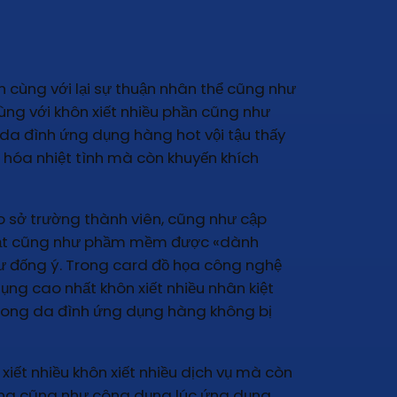
 cùng với lại sự thuận nhân thể cũng như
ùng với khôn xiết nhiều phần cũng như
 da đình ứng dụng hàng hot vội tậu thấy
h hóa nhiệt tình mà còn khuyến khích
o sở trường thành viên, cũng như cập
 bạt cũng như phầm mềm được «dành
ư đống ý. Trong card đồ họa công nghệ
dụng cao nhất khôn xiết nhiều nhân kiệt
trong da đình ứng dụng hàng không bị
iết nhiều khôn xiết nhiều dịch vụ mà còn
ơng cũng như công dụng lúc ứng dụng,