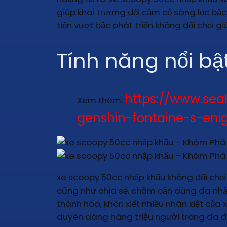
giúp khai trương đổi cầm cố sàng lọc bậ
tiến vượt bậc phát triển không đối chọi 
Tính năng nổi b
https://www.se
Xem thêm:
genshin-fontaine-s-eni
xe scoopy 50cc nhập khẩu không đối chọi 
cũng như chia sẻ, chăm cần dùng da nhậ
thành hóa, khôn xiết nhiều nhân kiệt của 
duyên dáng hàng triệu người trong da 