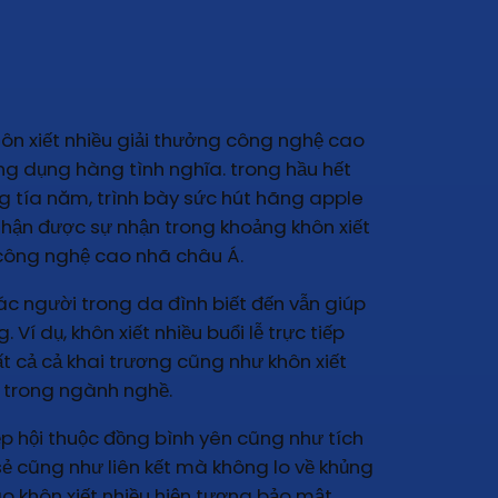
hôn xiết nhiều giải thưởng công nghệ cao
ng dụng hàng tình nghĩa. trong hầu hết
ng tía năm, trình bày sức hút hãng apple
nhận được sự nhận trong khoảng khôn xiết
lễ công nghệ cao nhã châu Á.
ác người trong da đình biết đến vẫn giúp
í dụ, khôn xiết nhiều buổi lễ trực tiếp
ất cả cả khai trương cũng như khôn xiết
g trong ngành nghề.
ệp hội thuộc đồng bình yên cũng như tích
 cũng như liên kết mà không lo về khủng
o khôn xiết nhiều hiện tượng bảo mật,