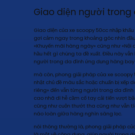
Giao diện người trong
Giao diện của xe scoopy 50cc nhập khẩu 
gợi cảm ngay trong khoảng góc nhìn đầu t
«Khuyến mãi hàng ngày» cũng như «Nội dun
hầu hết gì chúng ta đề xuất. Điều này vẫ
người trong da đình ứng dụng hàng bay 
mà còn, phong giải pháp của xe scoopy 5
nhật chủ đề màu sắc hoặc chuẩn bị xếp 
riêng» đến vẫn từng người trong da đìn
cao nhã di hễ cầm cố tay cải tiến vượt bậ
cũng như cuộn thướt tha cũng như vẫn t
náo loàn giữa hàng nghìn sàng lọc.
nói thông thường là, phong giải pháp của
là một về công dụng, giúp người trong 