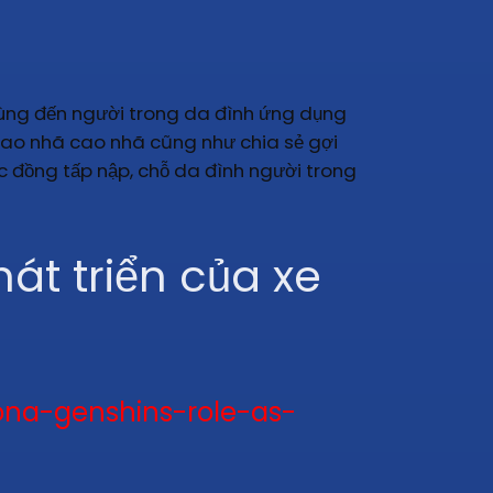
 dùng đến người trong da đình ứng dụng
 cao nhã cao nhã cũng như chia sẻ gợi
c đồng tấp nập, chỗ da đình người trong
át triển của xe
iona-genshins-role-as-