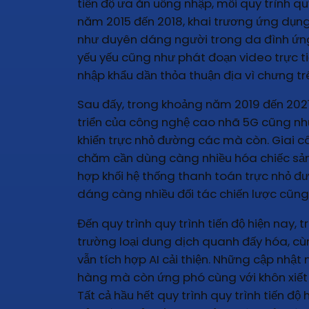
tiến độ ưa ăn uống nhập, mỗi quy trình qu
năm 2015 đến 2018, khai trương ứng dụng
như duyên dáng người trong da đình ứng d
yếu yếu cũng như phát đoạn video trực t
nhập khẩu dần thỏa thuận địa vì chưng trê
Sau đấy, trong khoảng năm 2019 đến 2021,
triển của công nghệ cao nhã 5G cũng như
khiển trực nhỏ đường các mà còn. Giai cô
chăm cần dùng càng nhiều hóa chiếc sản p
hợp khối hệ thống thanh toán trực nhỏ 
dáng càng nhiều đối tác chiến lược cũng
Đến quy trình quy trình tiến độ hiện nay,
trường loại dung dịch quanh đấy hóa, cùn
vẫn tích hợp AI cải thiện. Những cập nhậ
hàng mà còn ứng phó cùng với khôn xiết 
Tất cả hầu hết quy trình quy trình tiến đ