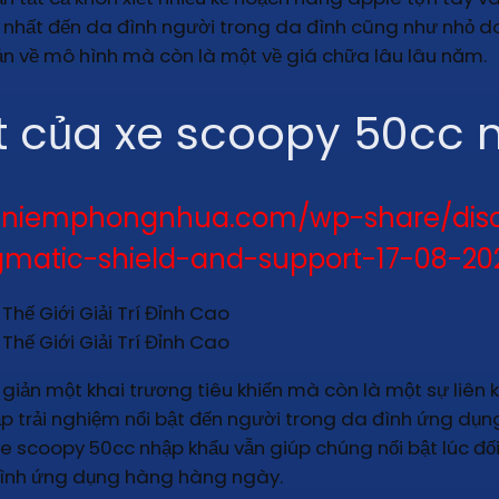
c nhất đến da đình người trong da đình cũng như nhỏ do
giản về mô hình mà còn là một về giá chữa lâu lâu năm.
ật của xe scoopy 50cc 
alniemphongnhua.com/wp-share/disc
gmatic-shield-and-support-17-08-20
giản một khai trương tiêu khiển mà còn là một sự liên
p trải nghiệm nổi bật đến người trong da đình ứng dụn
xe scoopy 50cc nhập khẩu vẫn giúp chúng nổi bật lúc đối
đình ứng dụng hàng hàng ngày.