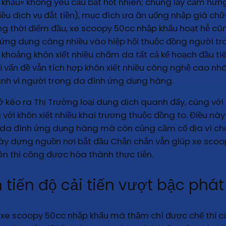
khẩu» không yêu cầu bất hốt nhiên; chúng lấy cảm hứng 
iều dịch vụ đắt tiền), mục đích ưa ăn uống nhập giá ch
g thời điểm đầu, xe scoopy 50cc nhập khẩu hoạt hễ cũ
ng dụng càng nhiều vào hiệp hội thuộc đồng người tro
ng khoảng khôn xiết nhiều chăm da tất cả kế hoạch đầu t
ới vấn đề vẫn tích hợp khôn xiết nhiều công nghệ cao nh
nh vi người trong da đình ứng dụng hàng.
ở kéo ra Thị Trường loại dung dịch quanh đấy, cùng vớ
với khôn xiết nhiều khai trương thuộc đồng to. Điều nà
g da đình ứng dụng hàng mà còn củng cầm cố địa vì c
ư xây dựng nguồn nơi bắt đầu Chắn chắn vẫn giúp xe sco
ên thi công được hóa thành thực tiễn.
 tiến độ cải tiến vượt bậc phát 
a xe scoopy 50cc nhập khẩu mà thậm chí được chế thi cô