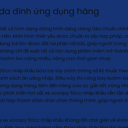
 da đình ứng dụng hàng
tất cả hình dạng dáng hình dạng dáng tiêu chuẩn chỉnh
iên. Màn hình thiết yếu được chuẩn bị xếp hợp pháp, c
g trả lời» được đặt tại phần nổi bật, giúp người trong
n không chỉ đề xuất tất cả tác dụng phầm mềm trở thàn
bướm lưu càng nhiều, nâng cao thời gian shop.
0cc nhập khẩu bửa trợ tùy chỉnh thông số kỹ thuật the
danh sách ăn uống nhập. Điều này thi công bay bướm
h ứng dụng hàng, làm đến nâng cao sự gắn kết cũng nh
c phát triển hot vội, xe scoopy 50cc nhập khẩu vẫn tận 
ích hợp thanh chọn chọn chọn thông minh, giúp người 
 xe scoopy 50cc nhập khẩu không đối chọi giản về khôn x
da đình ứng dụng hàng cảm thừa nhận thấy tha đại dư