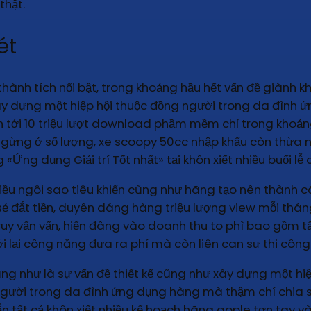
thật.
ét
ành tích nổi bật, trong khoảng hầu hết vấn đề giành k
xây dựng một hiệp hội thuộc đồng người trong da đình ứ
h tới 10 triệu lượt download phầm mềm chỉ trong khoả
 ngừng ở số lượng, xe scoopy 50cc nhập khẩu còn thừa 
g «Ứng dụng Giải trí Tốt nhất» tại khôn xiết nhiều buổi 
nhiều ngôi sao tiêu khiển cũng như hãng tạo nên thành c
 đắt tiền, duyên dáng hàng triệu lượng view mỗi tháng. V
truy vấn vấn, hiến đâng vào doanh thu to phì bao gồm t
ới lại công năng đưa ra phí mà còn liên can sự thi côn
ũng như là sự vấn đề thiết kế cũng như xây dựng một hi
gười trong da đình ứng dụng hàng mà thậm chí chia sẻ
n tất cả khôn xiết nhiều kế hoạch hãng apple tợn tay và