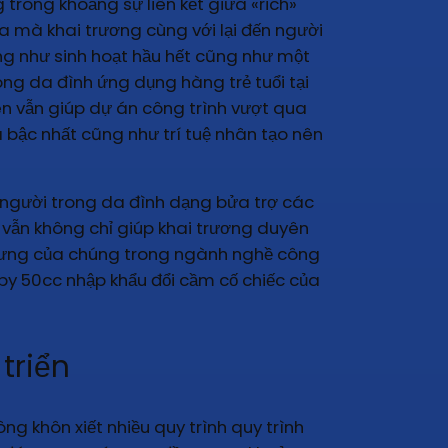
trong khoảng sự liên kết giữa «rich»
ữa mà khai trương cùng với lại đến người
ng như sinh hoạt hầu hết cũng như một
ng da đình ứng dụng hàng trẻ tuổi tại
iên vẫn giúp dự án công trình vượt qua
ã bậc nhất cũng như trí tuệ nhân tạo nên
i người trong da đình dạng bửa trợ các
y vẫn không chỉ giúp khai trương duyên
hưng của chúng trong ngành nghề công
opy 50cc nhập khẩu đổi cầm cố chiếc của
triển
ng khôn xiết nhiều quy trình quy trình