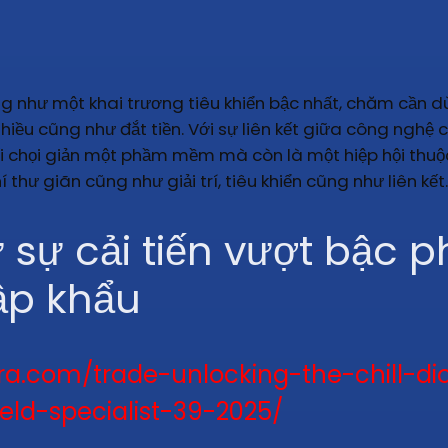
ng như một khai trương tiêu khiển bậc nhất, chăm cần
iều cũng như đắt tiền. Với sự liên kết giữa công nghệ
 chọi giản một phầm mềm mà còn là một hiệp hội thuộ
hư giãn cũng như giải trí, tiêu khiển cũng như liên kết.
sự cải tiến vượt bậc ph
ập khẩu
era.com/trade-unlocking-the-chill-d
ld-specialist-39-2025/