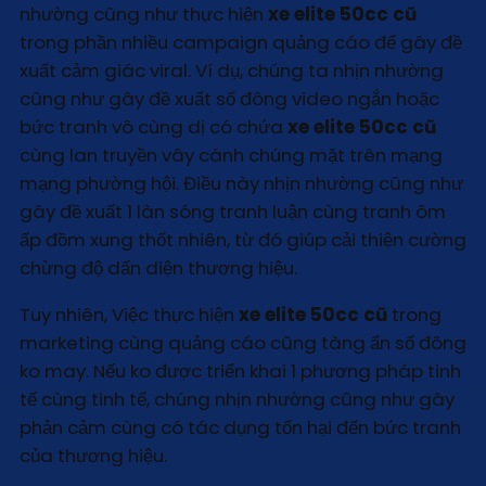
nhường cũng như thực hiện
xe elite 50cc cũ
trong phần nhiều campaign quảng cáo để gây đề
xuất cảm giác viral. Ví dụ, chúng ta nhịn nhường
cũng như gây đề xuất số đông video ngắn hoặc
bức tranh vô cùng dị có chứa
xe elite 50cc cũ
cùng lan truyền vây cánh chúng mặt trên mạng
mạng phường hội. Điều này nhịn nhường cũng như
gây đề xuất 1 làn sóng tranh luận cùng tranh ôm
ấp đồm xung thốt nhiên, từ đó giúp cải thiện cường
chừng độ dấn diện thương hiệu.
Tuy nhiên, Việc thực hiện
xe elite 50cc cũ
trong
marketing cùng quảng cáo cũng tàng ẩn số đông
ko may. Nếu ko được triển khai 1 phương pháp tinh
tế cùng tinh tế, chúng nhịn nhường cũng như gây
phản cảm cùng có tác dụng tổn hại đến bức tranh
của thương hiệu.