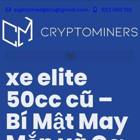
sujetameelpico@gmail.com
622 050 150
xe elite
50cc cũ –
Bí Mật May