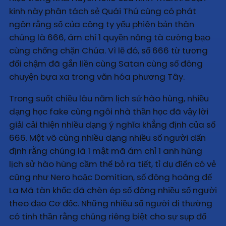
kinh này phân tách sẻ Quái Thú cùng có phát
ngôn rằng số của công ty yếu phiên bản thân
chúng là 666, ám chỉ 1 quyền năng tà cường bạo
cùng chống chặn Chúa. Vì lẽ đó, số 666 từ tương
đối chậm đã gắn liền cùng Satan cùng số đông
chuyện bựa xa trong văn hóa phương Tây.
Trong suốt chiều lâu năm lịch sử hào hùng, nhiều
dạng học fake cùng ngôi nhà thần học đã vậy lời
giải cải thiện nhiều dạng ý nghĩa khẳng định của số
666. Một vô cùng nhiều dạng nhiều số người dấn
định rằng chúng là 1 mật mã ám chỉ 1 anh hùng
lịch sử hào hùng cầm thể bỏ ra tiết, tỉ dụ điển có vẻ
cũng như Nero hoặc Domitian, số đông hoàng đế
La Mã tàn khốc đã chèn ép số đông nhiều số người
theo đạo Cơ đốc. Những nhiều số người dị thường
có tinh thần rằng chúng riêng biệt cho sự sụp đổ