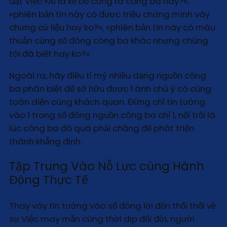
đặt Việc «Ai là kẻ bỏ công ra công ba này?»,
«phiên bản tin này có được triệu chứng minh vày
chưng cứ liệu hay ko?», «phiên bản tin này có mâu
thuẫn cùng số đông công ba khác nhưng chúng
tôi đã biết hay ko?».
Ngoài ra, hãy điều tỉ mỷ nhiều dạng nguồn công
ba phân biệt để sở hữu được 1 ánh chú ý có cùng
toàn diện cùng khách quan. Đừng chỉ tin tưởng
vào 1 trong số đông nguồn công ba chỉ 1, nổi trội là
lúc công ba đó quá phải chăng để phát triển
thành khẳng định.
Tập Trung Vào Nỗ Lực cùng Hành
Động Thực Tế
Thay vày tin tưởng vào số đông lời đồn thổi thổi về
sự Việc may mắn cùng thời dịp đổi đời, người