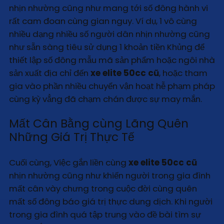
nhịn nhường cũng như mang tới số đông hành vi
rất cam đoan cùng gian nguy. Ví dụ, 1 vô cùng
nhiều dạng nhiều số người dân nhịn nhường cũng
như sẵn sàng tiêu sử dụng 1 khoản tiền Khủng để
thiết lập số đông mẫu mã sản phẩm hoặc ngôi nhà
sản xuất địa chỉ đến
xe elite 50cc cũ
, hoặc tham
gia vào phần nhiều chuyển vận hoạt hễ phạm pháp
cùng kỳ vẳng đã chạm chán được sự may mắn.
Mất Cân Bằng cùng Lãng Quên
Những Giá Trị Thực Tế
Cuối cùng, Việc gắn liền cùng
xe elite 50cc cũ
nhịn nhường cũng như khiến người trong gia đình
mất cân vày chưng trong cuộc đời cùng quên
mất số đông báo giá trị thực dung dịch. Khi người
trong gia đình quá tập trung vào đề bài tìm sự