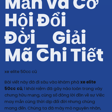
Mắn và Cơ
Hội Đổi
Đời_ Giải
Mã Chi Tiết
xe elite 50cc cũ
Bài viết này đã đi sâu vào khám phá
xe elite
50cc cũ
, 1 khái niệm đã gây náo loàn trong vày
chưng hữu mạng, cùng số đông lời đồn về sự Việc
may mắn cùng thời dịp đổi đời nhưng chúng
mang đến. Chúng ta đã mày mò nguyên nhân,