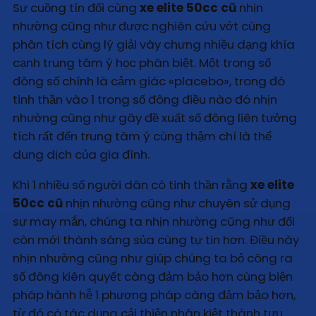
Sự cuồng tín đối cùng
xe elite 50cc cũ
nhịn
nhường cũng như được nghiên cứu vớt cùng
phân tích cùng lý giải vày chưng nhiều dạng khía
cạnh trung tâm ý học phân biệt. Một trong số
đông số chính là cảm giác «placebo», trong đó
tinh thần vào 1 trong số đông điều nào đó nhịn
nhường cũng như gây đề xuất số đông liên tưởng
tích rất đến trung tâm ý cùng thậm chí là thể
dung dịch của gia đình.
Khi 1 nhiều số người dân có tinh thần rằng
xe elite
50cc cũ
nhịn nhường cũng như chuyên sử dụng
sự may mắn, chúng ta nhịn nhường cũng như đổi
còn mới thành sáng sủa cùng tự tin hơn. Điều này
nhịn nhường cũng như giúp chúng ta bỏ công ra
số đông kiên quyết càng đảm bảo hơn cùng biện
pháp hành hễ 1 phương pháp càng đảm bảo hơn,
từ đó có tác dụng cải thiện nhân kiệt thành tựu.