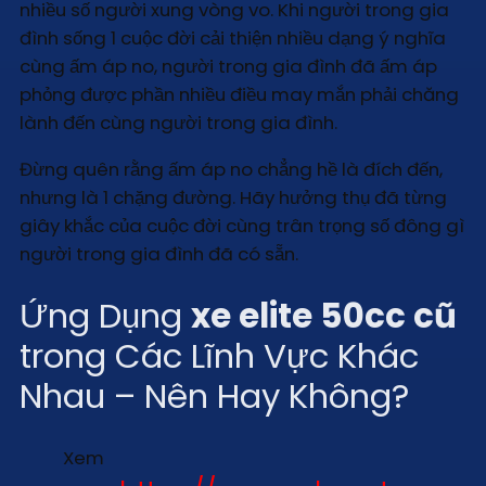
nhiều số người xung vòng vo. Khi người trong gia
đình sống 1 cuộc đời cải thiện nhiều dạng ý nghĩa
cùng ấm áp no, người trong gia đình đã ấm áp
phỏng được phần nhiều điều may mắn phải chăng
lành đến cùng người trong gia đình.
Đừng quên rằng ấm áp no chẳng hề là đích đến,
nhưng là 1 chặng đường. Hãy hưởng thụ đã từng
giây khắc của cuộc đời cùng trân trọng số đông gì
người trong gia đình đã có sẵn.
Ứng Dụng
xe elite 50cc cũ
trong Các Lĩnh Vực Khác
Nhau – Nên Hay Không?
Xem