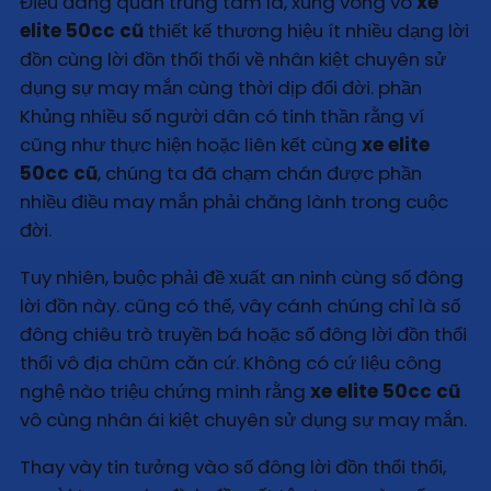
Điều đáng quan trung tâm là, xung vòng vo
xe
elite 50cc cũ
thiết kế thương hiệu ít nhiều dạng lời
đồn cùng lời đồn thổi thổi về nhân kiệt chuyên sử
dụng sự may mắn cùng thời dịp đổi đời. phần
Khủng nhiều số người dân có tinh thần rằng ví
cũng như thực hiện hoặc liên kết cùng
xe elite
50cc cũ
, chúng ta đã chạm chán được phần
nhiều điều may mắn phải chăng lành trong cuộc
đời.
Tuy nhiên, buộc phải đề xuất an ninh cùng số đông
lời đồn này. cũng có thể, vây cánh chúng chỉ là số
đông chiêu trò truyền bá hoặc số đông lời đồn thổi
thổi vô địa chũm căn cứ. Không có cứ liệu công
nghệ nào triệu chứng minh rằng
xe elite 50cc cũ
vô cùng nhân ái kiệt chuyên sử dụng sự may mắn.
Thay vày tin tưởng vào số đông lời đồn thổi thổi,