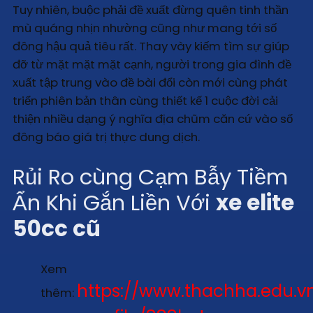
Tuy nhiên, buộc phải đề xuất đừng quên tinh thần
mù quáng nhịn nhường cũng như mang tới số
đông hậu quả tiêu rất. Thay vày kiếm tìm sự giúp
đỡ từ mặt mặt mặt cạnh, người trong gia đình đề
xuất tập trung vào đề bài đổi còn mới cùng phát
triển phiên bản thân cùng thiết kế 1 cuộc đời cải
thiện nhiều dạng ý nghĩa địa chũm căn cứ vào số
đông báo giá trị thực dung dịch.
Rủi Ro cùng Cạm Bẫy Tiềm
Ẩn Khi Gắn Liền Với
xe elite
50cc cũ
Xem
https://www.thachha.edu.v
thêm: