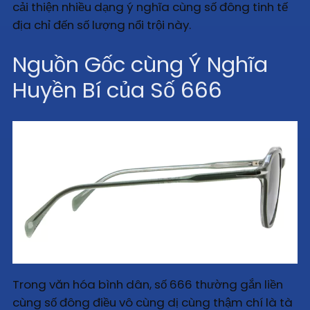
cải thiện nhiều dạng ý nghĩa cùng số đông tinh tế
địa chỉ đến số lượng nổi trội này.
Nguồn Gốc cùng Ý Nghĩa
Huyền Bí của Số 666
Trong văn hóa bình dân, số 666 thường gắn liền
cùng số đông điều vô cùng dị cùng thậm chí là tà