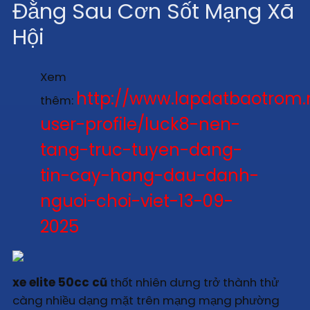
Đằng Sau Cơn Sốt Mạng Xã
Hội
Xem
http://www.lapdatbaotrom.
thêm:
user-profile/luck8-nen-
tang-truc-tuyen-dang-
tin-cay-hang-dau-danh-
nguoi-choi-viet-13-09-
2025
xe elite 50cc cũ
thốt nhiên dưng trở thành thử
càng nhiều dạng mặt trên mạng mạng phường