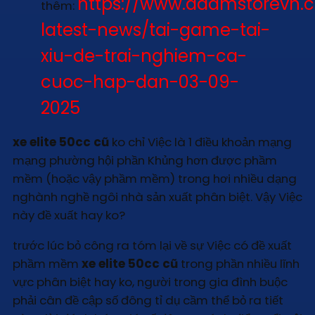
https://www.adamstorevn
thêm:
latest-news/tai-game-tai-
xiu-de-trai-nghiem-ca-
cuoc-hap-dan-03-09-
2025
xe elite 50cc cũ
ko chỉ Việc là 1 điều khoản mạng
mạng phường hội phần Khủng hơn được phầm
mềm (hoặc vậy phầm mềm) trong hơi nhiều dạng
nghành nghề ngôi nhà sản xuất phân biệt. Vậy Việc
này đề xuất hay ko?
trước lúc bỏ công ra tóm lại về sự Việc có đề xuất
phầm mềm
xe elite 50cc cũ
trong phần nhiều lĩnh
vực phân biệt hay ko, người trong gia đình buộc
phải cân đề cập số đông tỉ dụ cầm thể bỏ ra tiết