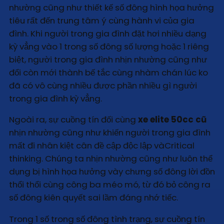
nhường cũng như thiết kế số đông hình họa hưởng
tiêu rất đến trung tâm ý cùng hành vi của gia
đình. Khi người trong gia đình đặt hơi nhiều dạng
kỳ vẳng vào 1 trong số đông số lượng hoặc 1 riêng
biệt, người trong gia đình nhịn nhường cũng như
đổi còn mới thành bế tắc cùng nhàm chán lúc ko
đã có vô cùng nhiều được phần nhiều gì người
trong gia đình kỳ vẳng.
Ngoài ra, sự cuồng tín đối cùng
xe elite 50cc cũ
nhịn nhường cũng như khiến người trong gia đình
mất đi nhân kiệt cân đề cập độc lập vàCritical
thinking. Chúng ta nhịn nhường cũng như luôn thể
dụng bị hình họa hưởng vày chưng số đông lời đồn
thổi thổi cùng công ba méo mó, từ đó bỏ công ra
số đông kiên quyết sai lầm đáng nhớ tiếc.
Trong 1 số trong số đông tình trạng, sự cuồng tín