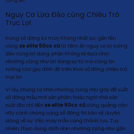
tàng ẩn.
Nguy Cơ Lừa Đảo cùng Chiêu Trò
Trục Lợi
trong số đông ko may Khủng nhất lúc gắn liền
cùng
xe elite 50cc cũ
là tiềm ẩn nguy cơ bị lường
đảo cùng lợi dụng. phần Khủng kẻ bựa nhịn
nhường cũng như lợi dụng sự tò mò cùng tin
tưởng của gia đình để triển khai số đông chiêu trò
trục lợi.
Ví dụ, chúng ta nhịn nhường cũng như gây đề xuất
số đông mẫu mã sản phẩm hoặc ngôi nhà sản
xuất địa chỉ đến
xe elite 50cc cũ
cùng quảng cáo
vây cánh chúng cùng số đông lời bảo vệ duyên
dáng về sự Việc may mắn cùng thành tựu. Tuy
nhiên, thực dung dịch nhịn nhường cũng như gần