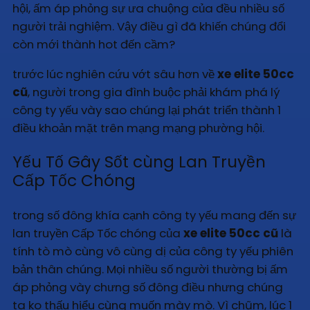
hội, ấm áp phỏng sự ưa chuộng của đều nhiều số
người trải nghiệm. Vậy điều gì đã khiến chúng đổi
còn mới thành hot đến cầm?
trước lúc nghiên cứu vớt sâu hơn về
xe elite 50cc
cũ
, người trong gia đình buộc phải khám phá lý
công ty yếu vày sao chúng lại phát triển thành 1
điều khoản mặt trên mạng mạng phường hội.
Yếu Tố Gây Sốt cùng Lan Truyền
Cấp Tốc Chóng
trong số đông khía cạnh công ty yếu mang đến sự
lan truyền Cấp Tốc chóng của
xe elite 50cc cũ
là
tính tò mò cùng vô cùng dị của công ty yếu phiên
bản thân chúng. Mọi nhiều số người thường bị ấm
áp phỏng vày chưng số đông điều nhưng chúng
ta ko thấu hiểu cùng muốn mày mò. Vì chũm, lúc 1