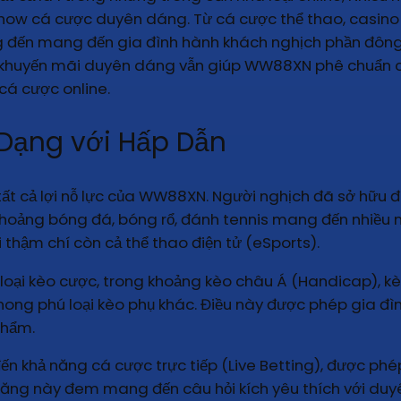
how cá cược duyên dáng. Từ cá cược thể thao, casin
ến mang đến gia đình hành khách nghịch phần đông 
 vụ khuyến mãi duyên dáng vẫn giúp WW88XN phê chuẩn 
cá cược online.
Dạng với Hấp Dẫn
tất cả lợi nỗ lực của WW88XN. Người nghịch đã sở hữu 
khoảng bóng đá, bóng rổ, đánh tennis mang đến nhiều m
 thậm chí còn cả thể thao điện tử (eSports).
i kèo cược, trong khoảng kèo châu Á (Handicap), kèo
phong phú loại kèo phụ khác. Điều này được phép gia đì
phẩm.
khả năng cá cược trực tiếp (Live Betting), được phé
 năng này đem mang đến câu hỏi kích yêu thích với du