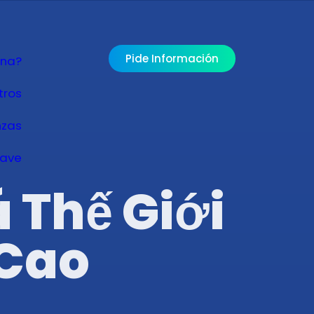
Pide Información
ona?
tros
nzas
lave
Thế Giới
 Cao