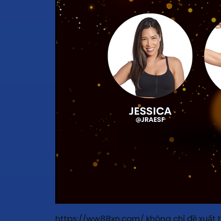
https://ww88xn.com/ không chỉ đề xuất tất 