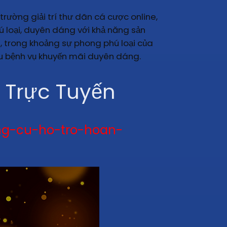
ường giải trí thư dãn cá cược online,
loại, duyên dáng với khả năng sản
, trong khoảng sự phong phú loại của
u bệnh vụ khuyến mãi duyên dáng.
 Trực Tuyến
ong-cu-ho-tro-hoan-