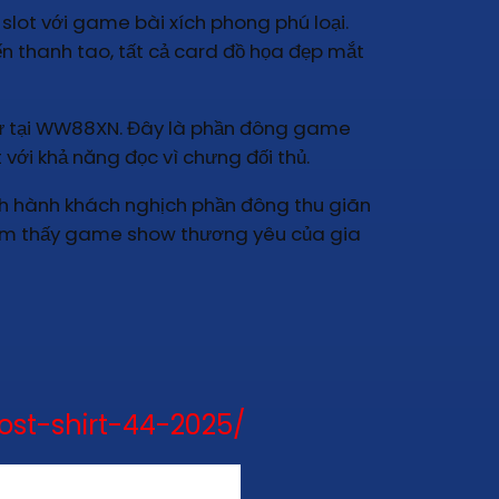
lot với game bài xích phong phú loại.
n thanh tao, tất cả card đồ họa đẹp mắt
 bự tại WW88XN. Đây là phần đông game
 với khả năng đọc vì chưng đối thủ.
 hành khách nghịch phần đông thu giãn
 sắm thấy game show thương yêu của gia
ost-shirt-44-2025/