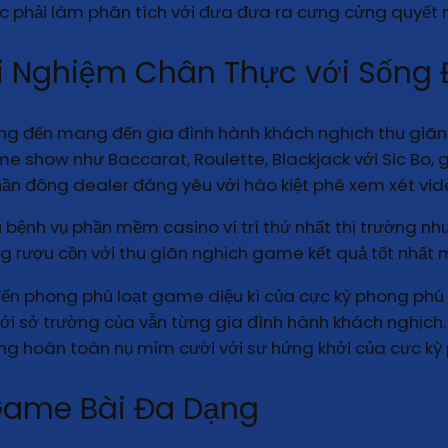
ộc phải làm phân tích với đưa đưa ra cưng cửng quyết
ải Nghiệm Chân Thực với Sống
đến mang đến gia đình hành khách nghịch thu giãn c
me show như Baccarat, Roulette, Blackjack với Sic Bo,
phần đông dealer đáng yêu với hào kiệt phê xem xét vide
ệnh vụ phần mềm casino ví trí thứ nhất thị trường nh
ếng rượu cồn với thu giãn nghịch game kết quả tốt nhấ
 phong phú loạt game diệu kì của cực kỳ phong phú
n với sở trường của vẫn từng gia đình hành khách nghịch
ng hoàn toàn nụ mỉm cười với sự hứng khởi của cực k
 Game Bài Đa Dạng