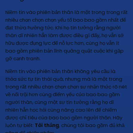
Niềm tin vào phiên bản thân là một trong trong rất
nhiều chọn chọn chọn yếu tố bao bao gồm nhất để
đạt thừa hưởng tức. Khi họ tin tưởng rằng người
thân dĩ nhiên hẳn làm được điều gì đấy, họ vẫn sở
hữu được đụng lực để nỗ lực hơn, cùng họ vẫn ít
bao gồm phiên bản lĩnh quăng quật cuộc khi gặp
gỡ cạnh tranh.
Niềm tin vào phiên bản thân không yêu cầu là
thỏa sức tự tin thái quá, nhưng mà là một trong
trong rất nhiều chọn chọn chọn sự nhận thức rõ nét
về nổi trội hơn cùng điểm yếu của bao bao gồm
người thân, cùng một sự tin tưởng rằng họ dĩ
nhiên hẳn học hỏi cùng nâng cao lên để chiếm
được chỉ tiêu của bao bao gồm người thân. Hãy
luôn tự biết:
Tôi thắng
, chúng tôi bao gồm đủ khả
năng để chiến phẩm.