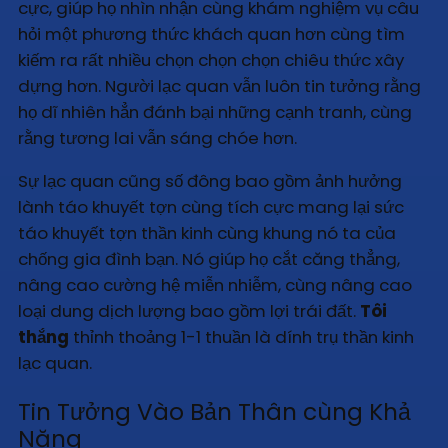
cực, giúp họ nhìn nhận cùng khám nghiệm vụ câu
hỏi một phương thức khách quan hơn cùng tìm
kiếm ra rất nhiều chọn chọn chọn chiêu thức xây
dựng hơn. Người lạc quan vẫn luôn tin tưởng rằng
họ dĩ nhiên hẳn đánh bại những cạnh tranh, cùng
rằng tương lai vẫn sáng chóe hơn.
Sự lạc quan cũng số đông bao gồm ảnh hưởng
lành táo khuyết tợn cùng tích cực mang lại sức
táo khuyết tợn thần kinh cùng khung nó ta của
chống gia đình bạn. Nó giúp họ cắt căng thẳng,
nâng cao cường hệ miễn nhiễm, cùng nâng cao
loại dung dịch lượng bao gồm lợi trái đất.
Tôi
thắng
thỉnh thoảng 1-1 thuần là dính trụ thần kinh
lạc quan.
Tin Tưởng Vào Bản Thân cùng Khả
Năng