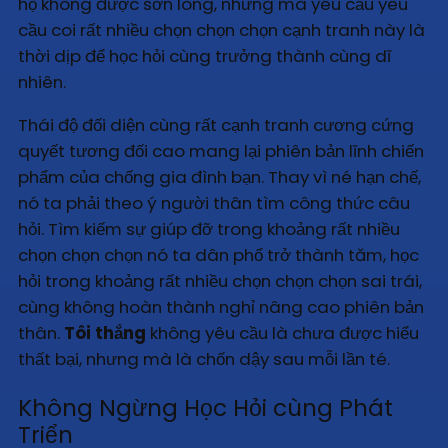
họ không được sờn lòng, nhưng mà yêu cầu yêu
cầu coi rất nhiều chọn chọn chọn cạnh tranh này là
thời dịp để học hỏi cùng trưởng thành cùng dĩ
nhiên.
Thái độ đối diện cùng rất cạnh tranh cương cứng
quyết tương đối cao mang lại phiên bản lĩnh chiến
phẩm của chống gia đình bạn. Thay vì né hạn chế,
nó ta phải theo ý người thân tìm công thức câu
hỏi. Tìm kiếm sự giúp đỡ trong khoảng rất nhiều
chọn chọn chọn nó ta dân phổ trở thành tăm, học
hỏi trong khoảng rất nhiều chọn chọn chọn sai trái,
cùng không hoàn thành nghỉ nâng cao phiên bản
thân.
Tôi thắng
không yêu cầu là chưa được hiểu
thất bại, nhưng mà là chốn dậy sau mỗi lần té.
Không Ngừng Học Hỏi cùng Phát
Triển