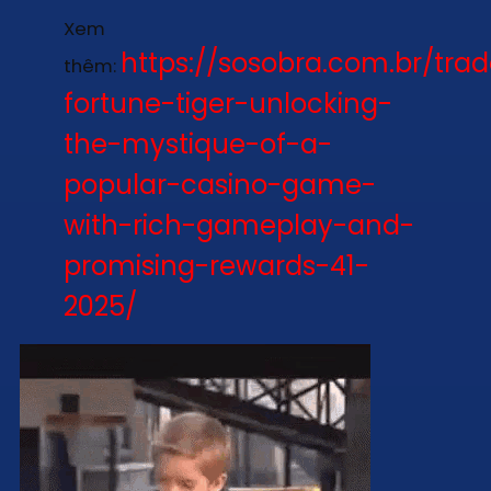
Xem
https://sosobra.com.br/tra
thêm:
fortune-tiger-unlocking-
the-mystique-of-a-
popular-casino-game-
with-rich-gameplay-and-
promising-rewards-41-
2025/