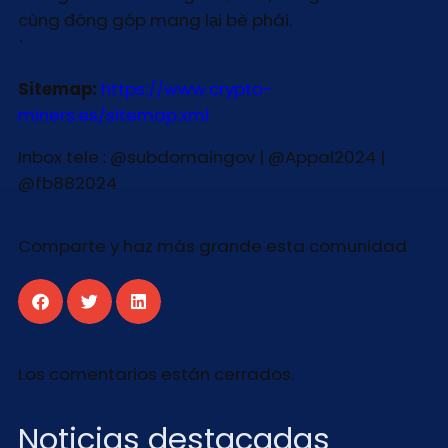
cùng đóng góp mang lại bè phái.
`
Sitemap:
https://www.crypto-
miners.es/sitemap.xml
Inbox tele : @subdomaingov | @Appal2024 |
@fb882024
Comparte y haz más grande esta comunidad
Los comentarios están cerrados.
Noticias destacadas