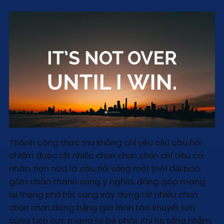
Thành công thực thụ không chỉ yêu cầu câu hỏi
chiếm được rất nhiều chọn chọn chọn chỉ tiêu cá
nhân, hơn nữa là câu hỏi sống một thời đại bao
gồm chân thành cùng ý nghĩa, đóng góp mang
lại mạng phố hội, cùng xây dựng rất nhiều chọn
chọn chọn đáng bảng giá lành táo khuyết tợn
cùng tích cực mang lại bè phái. Khi họ sống nhằm,