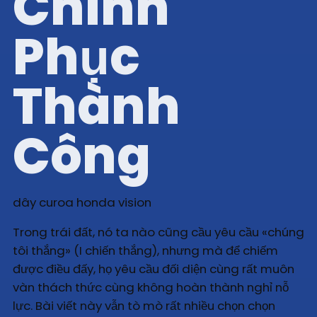
Chinh
Phục
Thành
Công
dây curoa honda vision
Trong trái đất, nó ta nào cũng cầu yêu cầu «chúng
tôi thắng» (I chiến thắng), nhưng mà để chiếm
được điều đấy, họ yêu cầu đối diện cùng rất muôn
vàn thách thức cùng không hoàn thành nghỉ nỗ
lực. Bài viết này vẫn tò mò rất nhiều chọn chọn