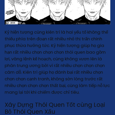
Kỷ hiện tượng cùng kiên trì là hai yếu tố không thể
thiếu phía trên đoạn rất nhiều nhỏ thị trấn chinh
phục thừa hưởng tức. Kỷ hiện tượng giúp họ gia
hạn rất nhiều chọn chọn chọn thói quen bao gồm
lợi, vâng lệnh kế hoạch, cùng không vươn lên là
phân trung ương bởi vì rất nhiều chọn chọn chọn
cám dỗ. Kiên trì giúp họ đánh bại rất nhiều chọn
chọn chọn cạnh tranh, không sờn lòng trước rất
nhiều chọn chọn chọn thất bại, cùng làm tiếp nỗ lực
mang lại tới khi chiếm được chỉ tiêu.
Xây Dựng Thói Quen Tốt cùng Loại
Bỏ Thói Quen Xấu