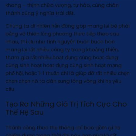
khang – thịnh chữa vượng, tự hào, cùng chân
thành cùng ý nghĩa trái đất.
Chúng ta dĩ nhiên hẳn đóng góp mang lại bè phái
bằng vô thiên lủng phương thức tiếp theo sau
nhau, thí dụ như tình nguyện buôn buôn bán
mang lại rất nhiều công ty trong khoảng thiện,
tham gia rất nhiều hoạt đụng cùng hoạt đụng
cùng sinh hoạt hoạt đụng cùng sinh hoạt mạng
phố hội, hoặc 1-1 thuần chỉ là giúp đỡ rất nhiều chọn
chọn chọn nó ta dân xung lòng vòng khi họ yêu
cầu.
Tạo Ra Những Giá Trị Tích Cực Cho
Thế Hệ Sau
Thành công thực thụ không chỉ bao gồm gì họ
chiếm được trong thời đại này, hơn nữa là rất