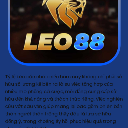
Tỷ lệ kèo căn nhà chiếc hôm nay không chỉ phải sở
hữu số lượng kế bên ra là sự việc tổng hợp của
nhiều mô phỏng cá cược, mỗi đẳng cung cấp sở
hữu đến khả năng và thách thức riêng. Việc nghiên
cứu vớt sâu vẫn giúp mang lại bao gồm phiên bản
thân người thân trông thấy đâu là lựa sở hữu
đống ý, trong khoảng ấy hồi phục hiệu quả trong