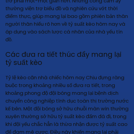
trở phải một-một giản hơn. Những công cầm ấy
thường viện trợ biểu đồ và nghiên cứu vớt thời
điểm thực, giúp mang lại bao gồm phiên bản thân
người thân hiểu rõ hơn về tỷ suất kèo hôm nay và
áp dụng vào sách lược cá nhân của nhà yếu tín
đồ.
Các đưa ra tiết thúc đẩy mang lại
tỷ suất kèo
Tỷ lệ kèo căn nhà chiếc hôm nay Chịu đựng ràng
buộc trong khoảng nhiều số đưa ra tiết, trong
khoảng phong độ đội bóng mang lại bệnh dịch
chuyển công nghiệp tình dục toàn thị trường nước
kế bên. Một đội bóng sở hữu chuỗi màn win thường
xuyên thường sở hữu tỷ suất kèo đấm đá đi, trong
khi đội yếu chắc hẳn là thừa nhận được tỷ suất cao
để đam mê cược. Điều này khiến mang lại phải