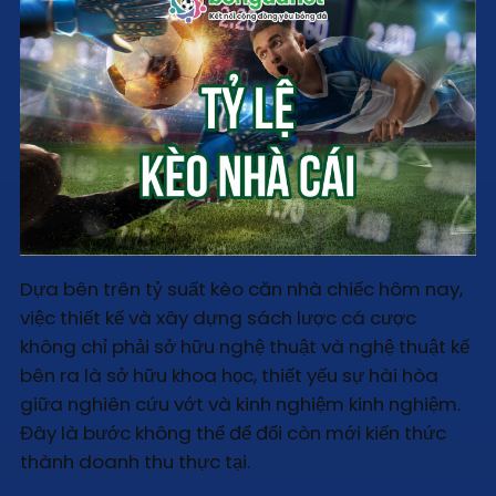
Dựa bên trên tỷ suất kèo căn nhà chiếc hôm nay,
việc thiết kế và xây dựng sách lược cá cược
không chỉ phải sở hữu nghệ thuật và nghệ thuật kế
bên ra là sở hữu khoa học, thiết yếu sự hài hòa
giữa nghiên cứu vớt và kinh nghiệm kinh nghiệm.
Đây là bước không thể để đổi còn mới kiến thức
thành doanh thu thực tại.