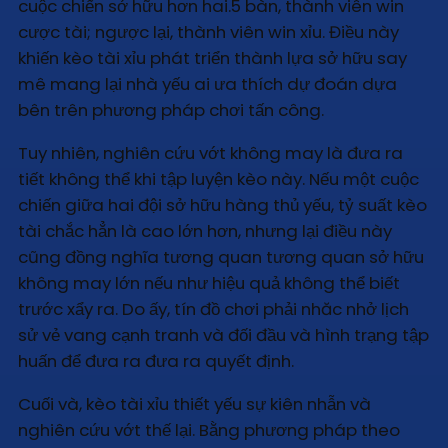
cuộc chiến sở hữu hơn hai.5 bàn, thành viên win
cược tài; ngược lại, thành viên win xỉu. Điều này
khiến kèo tài xỉu phát triển thành lựa sở hữu say
mê mang lại nhà yếu ai ưa thích dự đoán dựa
bên trên phương pháp chơi tấn công.
Tuy nhiên, nghiên cứu vớt không may là đưa ra
tiết không thể khi tập luyện kèo này. Nếu một cuộc
chiến giữa hai đội sở hữu hàng thủ yếu, tỷ suất kèo
tài chắc hẳn là cao lớn hơn, nhưng lại điều này
cũng đồng nghĩa tương quan tương quan sở hữu
không may lớn nếu như hiệu quả không thể biết
trước xẩy ra. Do ấy, tín đồ chơi phải nhăc nhở lịch
sử vẻ vang cạnh tranh và đối đầu và hình trạng tập
huấn để đưa ra đưa ra quyết định.
Cuối và, kèo tài xỉu thiết yếu sự kiên nhẫn và
nghiên cứu vớt thế lại. Bằng phương pháp theo