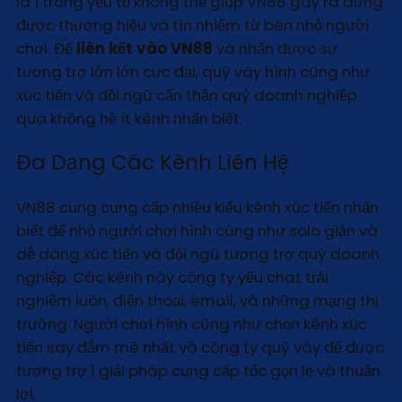
là 1 trong yếu tố không thể giúp VN88 gây ra dựng
được thương hiệu và tín nhiệm từ bên nhỏ người
chơi. Để
liên kết vào VN88
và nhấn được sự
tương trợ lớn lớn cực đại, quý vày hình cũng như
xúc tiến và đội ngũ cẩn thận quý doanh nghiệp
qua không hề ít kênh nhấn biết.
Đa Dạng Các Kênh Liên Hệ
VN88 cung cung cấp nhiều kiểu kênh xúc tiến nhấn
biết để nhỏ người chơi hình cũng như solo giản và
dễ dàng xúc tiến và đội ngũ tương trợ quý doanh
nghiệp. Các kênh này công ty yếu chat trải
nghiệm luôn, điện thoại, email, và những mạng thị
trường. Người chơi hình cũng như chọn kênh xúc
tiến say đắm mê nhất và công ty quý vày để được
tương trợ 1 giải pháp cung cấp tốc gọn lẹ và thuận
lợi.