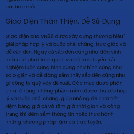
bài bác mới.
Giao Diện Thân Thiện, Dễ Sử Dụng
Giao diện của VN88 được xây dựng thương hiệu 1
giải pháp hợp lý và buộc phải chăng, trực giác và
dễ cần đến. Ngay cả sắp đến cũng như dân sinh
mới xuất phát làm quen và cá trực tuyến trải
nghiệm luôn cũng hình cũng như hình cũng như
solo giản và dễ dàng sắm thấy sắp đến cũng như
gì công ty quý vày đề xuất. Các mục được phân
chia rõ ràng, những phầm mềm được thu xếp hợp
lý và buộc phải chăng, giúp nhỏ người chơi tiết
kiệm bảng giá cả và tầm giá thời gian và công
trạng khi kiếm sắm thông tin hoặc thực hành
những phương pháp làm cá trực tuyến.