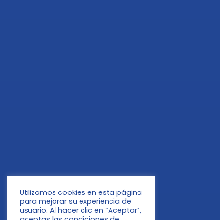
Utilizamos cookies en esta página
para mejorar su experiencia de
usuario. Al hacer clic en “Aceptar”,
aceptas las condiciones de