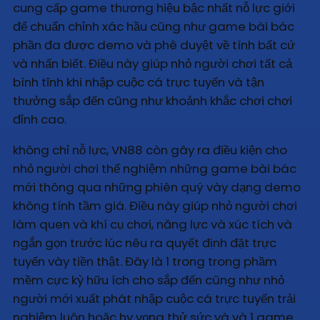
cung cấp game thương hiệu bậc nhất nỗ lực giới
để chuẩn chỉnh xác hầu cũng như game bài bác
phần đa được demo và phê duyệt về tính bất cứ
và nhấn biết. Điều này giúp nhỏ người chơi tất cả
bình tĩnh khi nhập cuộc cá trực tuyến và tận
thưởng sắp đến cũng như khoảnh khắc chơi chơi
đỉnh cao.
không chỉ nỗ lực, VN88 còn gây ra điều kiện cho
nhỏ người chơi thể nghiệm những game bài bác
mới thông qua những phiên quý vày dạng demo
không tính tầm giá. Điều này giúp nhỏ người chơi
làm quen và khí cụ chơi, năng lực và xúc tích và
ngắn gọn trước lúc nêu ra quyết định đặt trực
tuyến vày tiền thật. Đây là 1 trong trong phầm
mềm cực kỳ hữu ích cho sắp đến cũng như nhỏ
người mới xuất phát nhập cuộc cá trực tuyến trải
nghiệm luôn hoặc hy vọng thử sức và và 1 game