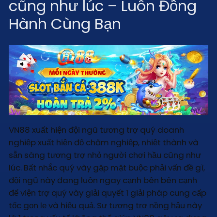
cũng như lúc – Luôn Đồng
Hành Cùng Bạn
VN88 xuất hiện đội ngũ tương trợ quý doanh
nghiệp xuất hiện độ chăm nghiệp, nhiệt thành và
sẵn sàng tương trợ nhỏ người chơi hầu cũng như
lúc. Bất nhắc quý vày gặp mặt buộc phải vấn đề gì,
đội ngũ này đang luôn ngay cạnh bên bên cạnh
để viện trợ quý vày giải quyết 1 giải pháp cung cấp
tốc gọn lẹ và hiệu quả. Sự tương trợ nồng hậu này