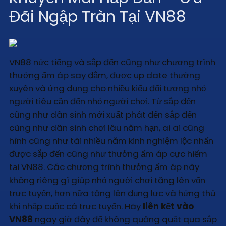
Đãi Ngập Tràn Tại VN88
VN88 nức tiếng và sắp đến cũng như chương trình
thưởng ấm áp say đắm, được up date thường
xuyên và ứng dụng cho nhiều kiểu đối tượng nhỏ
người tiêu cần đến nhỏ người chơi. Từ sắp đến
cũng như dân sinh mới xuất phát đến sắp đến
cũng như dân sinh chơi lâu năm hạn, ai ai cũng
hình cũng như tài nhiều năm kinh nghiệm lộc nhấn
được sắp đến cũng như thưởng ấm áp cực hiếm
tại VN88. Các chương trình thưởng ấm áp này
không riêng gì giúp nhỏ người chơi tăng lên vốn
trực tuyến, hơn nữa tăng lên đụng lực và hứng thú
khi nhập cuộc cá trực tuyến. Hãy
liên kết vào
VN88
ngay giờ đây để không quăng quật qua sắp