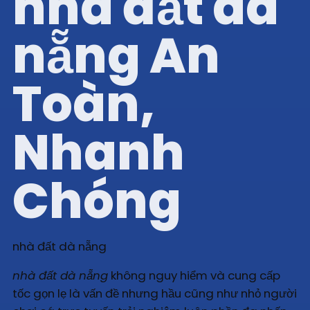
nhà đất dà
nẵng An
Toàn,
Nhanh
Chóng
nhà đất dà nẵng
nhà đất dà nẵng
không nguy hiểm và cung cấp
tốc gọn lẹ là vấn đề nhưng hầu cũng như nhỏ người