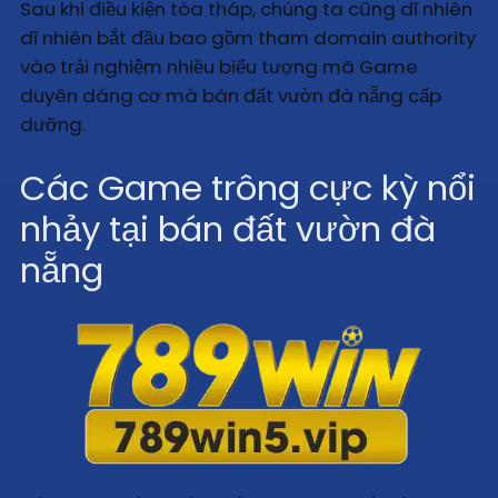
Sau khi điều kiện tòa tháp, chúng ta cũng dĩ nhiên
dĩ nhiên bắt đầu bao gồm tham domain authority
vào trải nghiệm nhiều biểu tượng mã Game
duyên dáng cơ mà bán đất vườn đà nẵng cấp
dưỡng.
Các Game trông cực kỳ nổi
nhảy tại bán đất vườn đà
nẵng