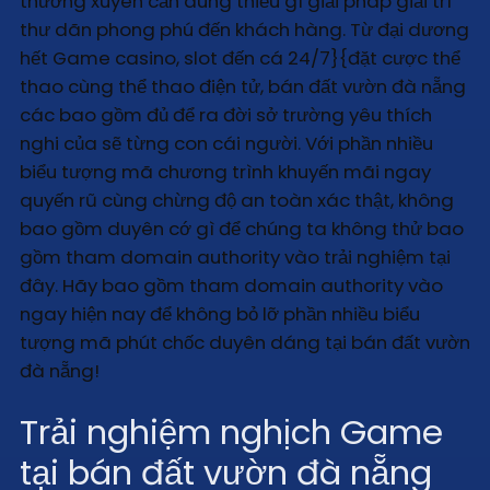
thường xuyên cần dùng thiếu gì giải pháp giải trí
thư dãn phong phú đến khách hàng. Từ đại dương
hết Game casino, slot đến cá 24/7}{đặt cược thể
thao cùng thể thao điện tử, bán đất vườn đà nẵng
các bao gồm đủ để ra đời sở trường yêu thích
nghi của sẽ từng con cái người. Với phần nhiều
biểu tượng mã chương trình khuyến mãi ngay
quyến rũ cùng chừng độ an toàn xác thật, không
bao gồm duyên cớ gì để chúng ta không thử bao
gồm tham domain authority vào trải nghiệm tại
đây. Hãy bao gồm tham domain authority vào
ngay hiện nay để không bỏ lỡ phần nhiều biểu
tượng mã phút chốc duyên dáng tại bán đất vườn
đà nẵng!
Trải nghiệm nghịch Game
tại bán đất vườn đà nẵng