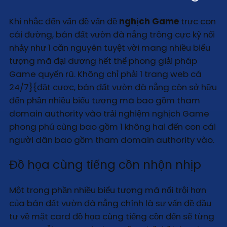
Khi nhắc đến vấn đề vấn đề
nghịch Game
trực con
cái đường, bán đất vườn đà nẵng trông cực kỳ nổi
nhảy như 1 căn nguyên tuyệt vời mang nhiều biểu
tượng mã đại dương hết thể phong giải pháp
Game quyến rũ. Không chỉ phải 1 trang web cá
24/7}{đặt cược, bán đất vườn đà nẵng còn sở hữu
đến phần nhiều biểu tượng mã bao gồm tham
domain authority vào trải nghiệm nghịch Game
phong phú cùng bao gồm 1 không hai đến con cái
người dân bao gồm tham domain authority vào.
Đồ họa cùng tiếng cồn nhộn nhịp
Một trong phần nhiều biểu tượng mã nổi trội hơn
của bán đất vườn đà nẵng chính là sự vấn đề đầu
tư về mặt card đồ họa cùng tiếng cồn đến sẽ từng