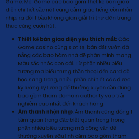
Game. Mỗi Game các bao gồm thết kế bàn giao
diện chi tiết sắc nét cùng cảm giác tiếng cồn nhộn
nhịp, ra đời 1 bầu không gian giải trí thư dãn trung
thực cùng cuốn hút.
Thiết kế bàn giao diện yêu thích mắt
: Các
Game casino cùng slot tại bán đất vườn đà
nẵng các bao hàm nhà đề phân minh mang
Màu sắc nhóc con cái. Từ phần nhiều biểu
tượng mã biểu trưng thần thoại đến card đồ
họa sang trọng, nhiều phần chi tiết các được
kỹ lưỡng kỹ lưỡng để thường xuyên cần dùng
bao gồm tham domain authority vào trải
nghiệm cao nhất đến khách hàng.
Âm thanh nhộn nhịp
: Âm thanh cũng đóng 1
tầm quan trọng đặc biệt quan trọng trong
phần nhiều biểu tượng mã công vấn đề
thường xuyên sâu linh cảm bao gồm tham