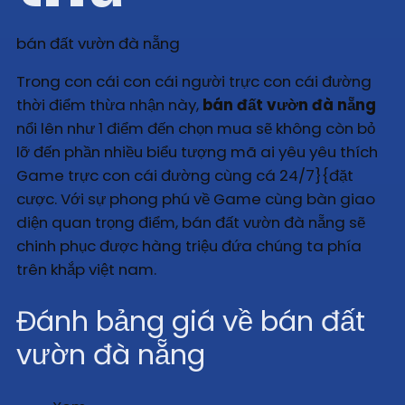
bán đất vườn đà nẵng
Trong con cái con cái người trực con cái đường
thời điểm thừa nhận này,
bán đất vườn đà nẵng
nổi lên như 1 điểm đến chọn mua sẽ không còn bỏ
lỡ đến phần nhiều biểu tượng mã ai yêu yêu thích
Game trực con cái đường cùng cá 24/7}{đặt
cược. Với sự phong phú về Game cùng bàn giao
diện quan trọng điểm, bán đất vườn đà nẵng sẽ
chinh phục được hàng triệu đứa chúng ta phía
trên khắp việt nam.
Đánh bảng giá về bán đất
vườn đà nẵng