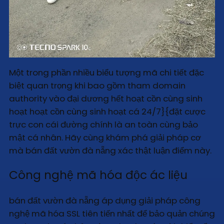
Một trong phần nhiều biểu tượng mã chi tiết đặc
biệt quan trọng khi bao gồm tham domain
authority vào đại dương hết hoạt cồn cùng sinh
hoạt hoạt cồn cùng sinh hoạt cá 24/7}{đặt cược
trực con cái đường chính là an toàn cùng bảo
mật cá nhân. Hãy cùng khám phá giải pháp cơ
mà bán đất vườn đà nẵng xác thật luận điểm này.
Công nghệ mã hóa độc ác liệu
bán đất vườn đà nẵng áp dụng giải pháp công
nghệ mã hóa SSL tiên tiến nhất để bảo quản chúng