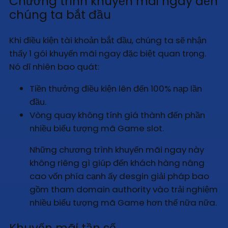
Chương trình khuyến mãi ngay đến
chúng ta bắt đầu
Khi điều kiện tài khoản bắt đầu, chúng ta sẽ nhận
thấy 1 gói khuyến mãi ngay đặc biệt quan trọng.
Nó dĩ nhiên bao quát:
Tiền thưởng điều kiện lên đến 100% nạp lần
đầu.
Vòng quay không tính giá thành đến phần
nhiều biểu tượng mã Game slot.
Những chương trình khuyến mãi ngay này
không riêng gì giúp đến khách hàng nâng
cao vốn phía cạnh ấy desgin giải pháp bao
gồm tham domain authority vào trải nghiệm
nhiều biểu tượng mã Game hơn thế nữa nữa.
Khuyến mãi tần số