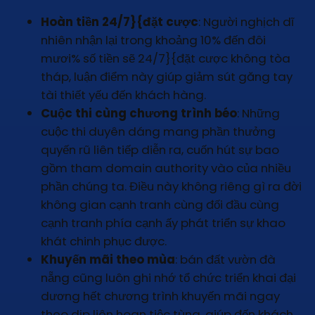
Hoàn tiền 24/7}{đặt cược
: Người nghịch dĩ
nhiên nhận lại trong khoảng 10% đến đôi
mươi% số tiền sẽ 24/7}{đặt cược không tòa
tháp, luận điểm này giúp giảm sút găng tay
tài thiết yếu đến khách hàng.
Cuộc thi cùng chương trình béo
: Những
cuộc thi duyên dáng mang phần thưởng
quyến rũ liên tiếp diễn ra, cuốn hút sự bao
gồm tham domain authority vào của nhiều
phần chúng ta. Điều này không riêng gì ra đời
không gian cạnh tranh cùng đối đầu cùng
cạnh tranh phía cạnh ấy phát triển sự khao
khát chinh phục được.
Khuyến mãi theo mùa
: bán đất vườn đà
nẵng cũng luôn ghi nhớ tổ chức triển khai đại
dương hết chương trình khuyến mãi ngay
theo dịp liên hoan tiệc tùng, giúp đến khách