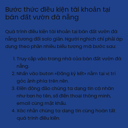
Bước thức điều kiện tài khoản tại
bán đất vườn đà nẵng
Quá trình điều kiện tài khoản tại bán đất vườn đà
nẵng tương đối solo giản. Người nghịch chỉ phải áp
dụng theo phần nhiều biểu tượng mã bước sau:
Truy cập vào trang nhà của bán đất vườn đà
nẵng.
Nhấn vào buton «Đăng ký kết» nằm tại vị trí
góc ảnh phía trên nền.
Điền đông đảo chúng ta dạng tin cá nhân
như bọn họ tên, số điện thoại thông minh,
email cùng mật khẩu.
Xác nhận chúng ta dạng tin cùng hoàn tất
quá trình điều kiện.