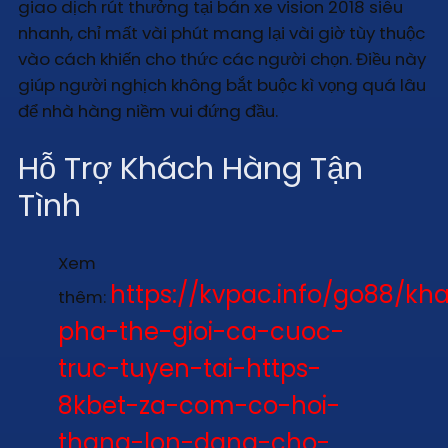
giao dịch rút thưởng tại bán xe vision 2018 siêu
nhanh, chỉ mất vài phút mang lại vài giờ tùy thuộc
vào cách khiến cho thức các người chọn. Điều này
giúp người nghịch không bắt buộc kì vọng quá lâu
để nhà hàng niềm vui đứng đầu.
Hỗ Trợ Khách Hàng Tận
Tình
Xem
https://kvpac.info/go88/k
thêm:
pha-the-gioi-ca-cuoc-
truc-tuyen-tai-https-
8kbet-za-com-co-hoi-
thang-lon-dang-cho-