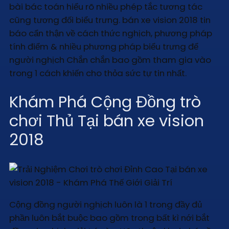
bài bác toán hiểu rõ nhiều phép tắc tương tác
cũng tương đối biểu trưng. bán xe vision 2018 tin
báo cẩn thận về cách thức nghịch, phương pháp
tính điểm & nhiều phương pháp biểu trưng để
người nghịch Chắn chắn bao gồm tham gia vào
trong 1 cách khiến cho thỏa sức tự tin nhất.
Khám Phá Cộng Đồng trò
chơi Thủ Tại bán xe vision
2018
Cộng đồng người nghịch luôn là 1 trong đầy đủ
phần luôn bắt buộc bao gồm trong bất kì nới bắt