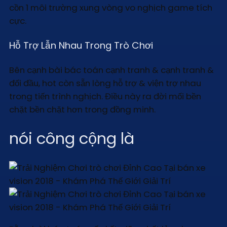
cồn 1 môi trường xung vòng vo nghịch game tích
cực.
Hỗ Trợ Lẫn Nhau Trong Trò Chơi
Bên cạnh bài bác toán cạnh tranh & cạnh tranh &
đối đầu, hot còn sẵn lòng hỗ trợ & viện trợ nhau
trong tiến trình nghịch. Điều này ra đời mối bền
chặt bền chặt hơn trong đồng minh.
nói công cộng là