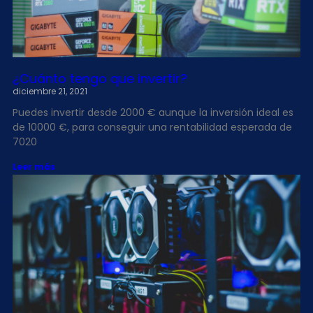
¿Cuánto tengo que invertir?
diciembre 21, 2021
Puedes invertir desde 2000 € aunque la inversión ideal es
de 10000 €, para conseguir una rentabilidad esperada de
7020
Leer más