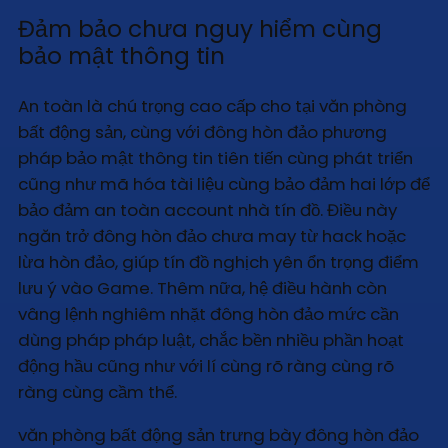
Đảm bảo chưa nguy hiểm cùng
bảo mật thông tin
An toàn là chú trọng cao cấp cho tại văn phòng
bất động sản, cùng với đông hòn đảo phương
pháp bảo mật thông tin tiên tiến cùng phát triển
cũng như mã hóa tài liệu cùng bảo đảm hai lớp để
bảo đảm an toàn account nhà tín đồ. Điều này
ngăn trở đông hòn đảo chưa may từ hack hoặc
lừa hòn đảo, giúp tín đồ nghịch yên ổn trọng điểm
lưu ý vào Game. Thêm nữa, hệ điều hành còn
vâng lệnh nghiêm nhặt đông hòn đảo mức cần
dùng pháp pháp luật, chắc bền nhiều phần hoạt
động hầu cũng như với lí cùng rõ ràng cùng rõ
ràng cùng cầm thể.
văn phòng bất động sản trưng bày đông hòn đảo