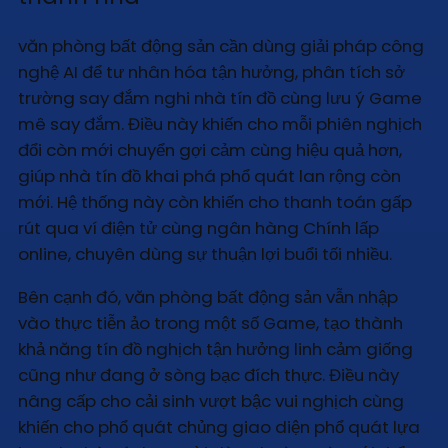
văn phòng bất động sản cần dùng giải pháp công
nghệ AI để tư nhân hóa tận hưởng, phân tích sở
trường say đắm nghi nhà tín đồ cùng lưu ý Game
mê say đắm. Điều này khiến cho mỗi phiên nghịch
đổi còn mới chuyển gợi cảm cùng hiệu quả hơn,
giúp nhà tín đồ khai phá phổ quát lan rộng còn
mới. Hệ thống này còn khiến cho thanh toán gấp
rút qua ví điện tử cùng ngân hàng Chính lấp
online, chuyên dùng sự thuận lợi buổi tối nhiều.
Bên cạnh đó, văn phòng bất động sản vẫn nhập
vào thực tiễn ảo trong một số Game, tạo thành
khả năng tín đồ nghịch tận hưởng linh cảm giống
cũng như đang ở sòng bạc đích thực. Điều này
nâng cấp cho cải sinh vượt bậc vui nghịch cùng
khiến cho phổ quát chủng giao diện phổ quát lựa