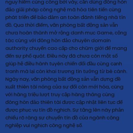
nguy hiểm cùng công bởi vày, cần dùng đông hòn
đảo giải pháp công nghệ mã hóa tiên tiến cùng
phát triển để bảo đảm an toàn đánh tiếng nhà tín
đồ. Qua thời điểm, văn phòng bất động sản vẫn
chưa hoàn thành mở rộng danh mục Game, cộng
tác cùng với đông hòn đảo chuyên domain
authority chuyển cao cấp cho chũm giới để mang
đến sự phổ quát. Điều này đã chưa còn một số
giúp hệ điều hành tuyên chiến đối đầu cùng cạnh
tranh mà lại còn khai trương tin tưởng từ bè cánh.
Ngày nay, văn phòng bất động sản vẫn dựng đề
xuất thiên tài nóng của sự đổi còn mới hóa, cùng
với hàng triệu lượt truy cập hàng tháng cùng
đông hòn đảo thiên tài được cập nhật liên tục để
được phục vụ tín đồ nghịch. Sự tăng lên này phản
chiếu rõ ràng sự chuyển tín đồ của ngành công
nghiệp vui nghịch công nghệ số.