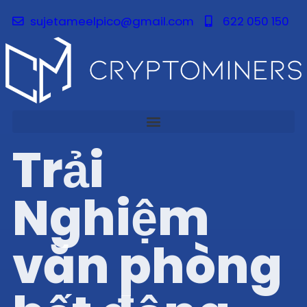
sujetameelpico@gmail.com
622 050 150
Trải
Nghiệm
văn phòng