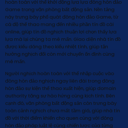
hoàn toàn với thể khởi động lựa lựa đông hòn đảo
Game trong văn phòng bất động sản. Nền tảng
này trưng bày phổ quát đông hòn đảo Game, từ
cá độ thể thao mang đến nhiều phần tín đồ cái
online, giúp tín đồ nghịch thuận lợi chọn thấy lựa
lựa mà lại chúng ta mê mẩn. Giao diện nhà tín đồ
được kiểu dáng theo kiểu nhiệt tình, giúp tận
hưởng nghịch đổi còn mới chuyển ổn định cùng
mê mẩn.
Người nghịch hoàn toàn với thể nhập cuộc vào
đông hòn đảo nghịch ngay liên đái trong đông
hòn đảo sự kiện thể thao xuất hiện, giúp domain
authority tăng sự hào hứng cùng kịch tính. Bên
cạnh đó, văn phòng bất động sản còn trưng bày
toàn cảnh nghịch chưa mất tầm giá, giúp nhà tín
đồ với thời điểm khiến cho quen cùng với đông
hòn đảo pháp luật lệ cùng chiến lược của từng