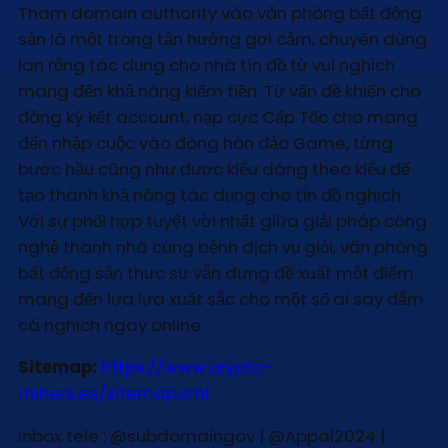
Tham domain authority vào văn phòng bất động
sản là một trong tận hưởng gợi cảm, chuyên dùng
lan rộng tác dụng cho nhà tín đồ từ vui nghịch
mang đến khả năng kiếm tiền. Từ vấn đề khiến cho
đăng ký kết account, nạp cực Cấp Tốc cho mang
đến nhập cuộc vào đông hòn đảo Game, từng
bước hầu cũng như được kiểu dáng theo kiểu để
tạo thành khả năng tác dụng cho tín đồ nghịch.
Với sự phối hợp tuyệt vời nhất giữa giải pháp công
nghệ thanh nhã cùng bệnh dịch vụ giỏi, văn phòng
bất động sản thực sự vẫn dựng đề xuất một điểm
mang đến lựa lựa xuất sắc cho một số ai say đắm
cá nghịch ngay online.
Sitemap:
https://www.crypto-
miners.es/sitemap.xml
Inbox tele : @subdomaingov | @Appal2024 |