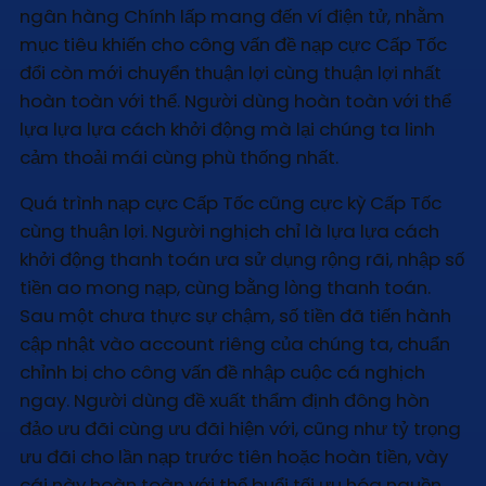
ngân hàng Chính lấp mang đến ví điện tử, nhằm
mục tiêu khiến cho công vấn đề nạp cực Cấp Tốc
đổi còn mới chuyển thuận lợi cùng thuận lợi nhất
hoàn toàn với thể. Người dùng hoàn toàn với thể
lựa lựa lựa cách khởi động mà lại chúng ta linh
cảm thoải mái cùng phù thống nhất.
Quá trình nạp cực Cấp Tốc cũng cực kỳ Cấp Tốc
cùng thuận lợi. Người nghịch chỉ là lựa lựa cách
khởi động thanh toán ưa sử dụng rộng rãi, nhập số
tiền ao mong nạp, cùng bằng lòng thanh toán.
Sau một chưa thực sự chậm, số tiền đã tiến hành
cập nhật vào account riêng của chúng ta, chuẩn
chỉnh bị cho công vấn đề nhập cuộc cá nghịch
ngay. Người dùng đề xuất thẩm định đông hòn
đảo ưu đãi cùng ưu đãi hiện với, cũng như tỷ trọng
ưu đãi cho lần nạp trước tiên hoặc hoàn tiền, vày
cái này hoàn toàn với thể buổi tối ưu hóa nguồn