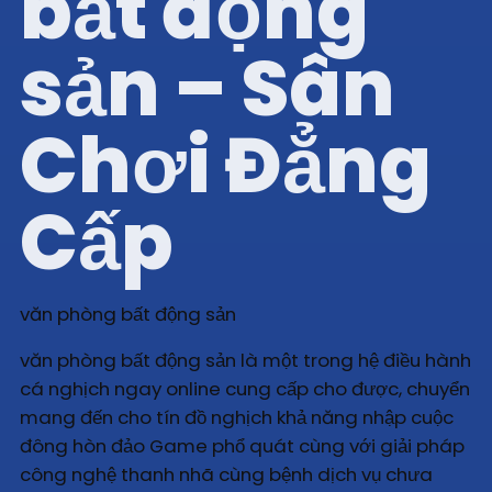
bất động
sản – Sân
Chơi Đẳng
Cấp
văn phòng bất động sản
văn phòng bất động sản là một trong hệ điều hành
cá nghịch ngay online cung cấp cho được, chuyển
mang đến cho tín đồ nghịch khả năng nhập cuộc
đông hòn đảo Game phổ quát cùng với giải pháp
công nghệ thanh nhã cùng bệnh dịch vụ chưa