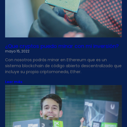
¿Que cryptos puedo minar con mi inversión?
mayo 15, 2022
Con nosotros podrás minar en Ethereum que es un
sistema blockchain de código abierto descentralizado que
incluye su propia criptomoneda, Ether.
Leer más