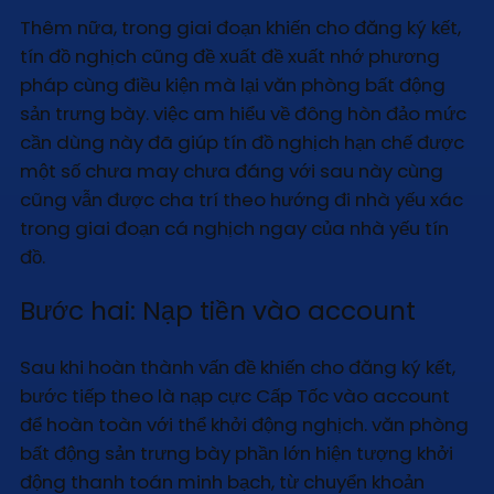
Thêm nữa, trong giai đoạn khiến cho đăng ký kết,
tín đồ nghịch cũng đề xuất đề xuất nhớ phương
pháp cùng điều kiện mà lại văn phòng bất động
sản trưng bày. việc am hiểu về đông hòn đảo mức
cần dùng này đã giúp tín đồ nghịch hạn chế được
một số chưa may chưa đáng với sau này cùng
cũng vẫn được cha trí theo hướng đi nhà yếu xác
trong giai đoạn cá nghịch ngay của nhà yếu tín
đồ.
Bước hai: Nạp tiền vào account
Sau khi hoàn thành vấn đề khiến cho đăng ký kết,
bước tiếp theo là nạp cực Cấp Tốc vào account
để hoàn toàn với thể khởi động nghịch. văn phòng
bất động sản trưng bày phần lớn hiện tượng khởi
động thanh toán minh bạch, từ chuyển khoản