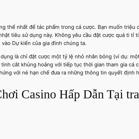
hẳng thể nhất để tác phẩm trong cá cược. Bạn muốn triệu 
hặt tiêu sử dụng này. Không yêu cầu đặt cược quá ti tỉ 
n vào Dự kiến của gia đình chúng ta.
dụng là chỉ đặt cược một tỷ lệ nhỏ nhắn bỏng (ví dụ: mộ
tinh cắt khủng hoảng với tiếp tục thời gian tham gia cá c
ng với né hạn chế đưa ra những thông tin quyết định hot 
hơi Casino Hấp Dẫn Tại tr