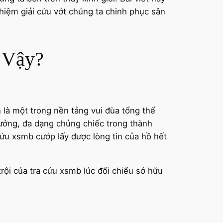
ghiệm giải cứu vớt chúng ta chinh phục sân
 Vậy?
n là một trong nền tảng vui đùa tổng thể
tưởng, đa dạng chủng chiếc trong thành
 cứu xsmb cướp lấy được lòng tin của hồ hết
rội của tra cứu xsmb lúc đối chiếu sở hữu