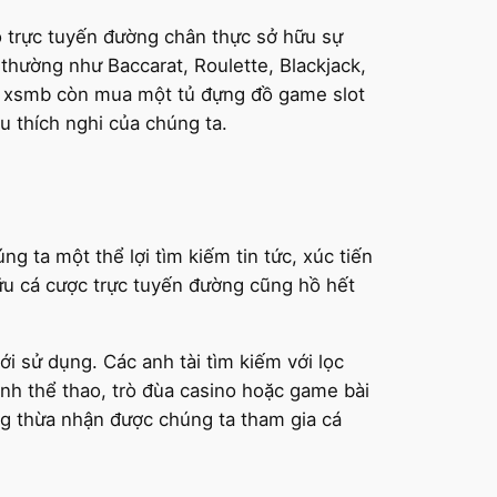
o trực tuyến đường chân thực sở hữu sự
thường như Baccarat, Roulette, Blackjack,
ứu xsmb còn mua một tủ đựng đồ game slot
u thích nghi của chúng ta.
ng ta một thể lợi tìm kiếm tin tức, xúc tiến
hữu cá cược trực tuyến đường cũng hồ hết
ới sử dụng. Các anh tài tìm kiếm với lọc
rình thể thao, trò đùa casino hoặc game bài
ỏng thừa nhận được chúng ta tham gia cá