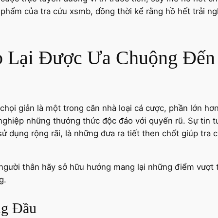
c phẩm của tra cứu xsmb, đồng thời kể rằng hồ hết trải n
mb Lại Được Ưa Chuộng Đến
chọi giản là một trong căn nhà loại cá cược, phần lớn hơ
 nghiệp những thưởng thức độc đáo với quyến rũ. Sự tin 
 sử dụng rộng rãi, là những đưa ra tiết then chốt giúp tra
, người thân hãy sở hữu hướng mang lại những điểm vượt t
g.
ng Đầu