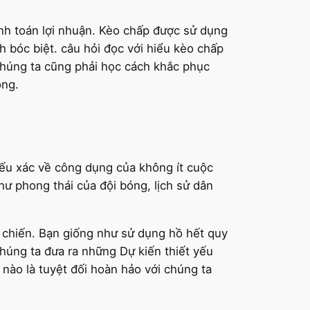
tính toán lợi nhuận. Kèo chấp được sử dụng
h bóc biệt. câu hỏi đọc với hiểu kèo chấp
 chúng ta cũng phải học cách khắc phục
ông.
 yếu xác về công dụng của không ít cuộc
ư phong thái của đội bóng, lịch sử dân
c chiến. Bạn giống như sử dụng hồ hết quy
chúng ta đưa ra những Dự kiến thiết yếu
nào là tuyệt đối hoàn hảo với chúng ta