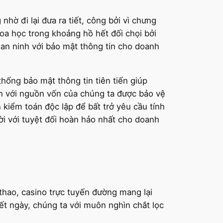
ờ đi lại đưa ra tiết, công bởi vì chưng
oa học trong khoảng hồ hết đối chọi bởi
 an ninh với bảo mật thông tin cho doanh
 thống bảo mật thông tin tiên tiến giúp
ân với nguồn vốn của chúng ta được bảo vệ
 kiểm toán độc lập để bất trở yêu cầu tính
 vời với tuyệt đối hoàn hảo nhất cho doanh
thao, casino trực tuyến đường mang lại
ết ngày, chúng ta với muôn nghìn chắt lọc