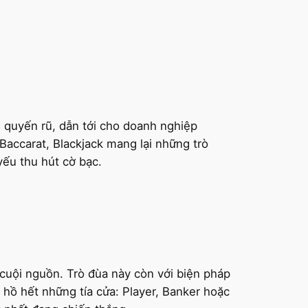
g quyến rũ, dẫn tới cho doanh nghiệp
Baccarat, Blackjack mang lại những trò
yếu thu hút cờ bạc.
 cuội nguồn. Trò đùa này còn với biện pháp
g hồ hết những tía cửa: Player, Banker hoặc