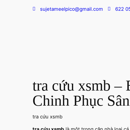
sujetameelpico@gmail.com
622 0
tra cứu xsmb –
Chinh Phục Sân
tra cứu xsmb
tra cứu xsmb
là một trong căn nhà loại cá 