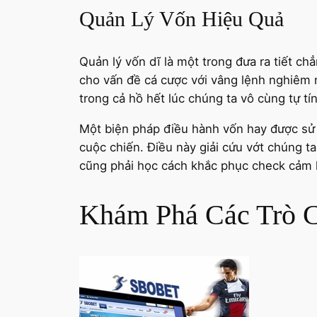
Quản Lý Vốn Hiệu Quả
Quản lý vốn dĩ là một trong đưa ra tiết c
cho vấn đề cá cược với vâng lệnh nghiêm n
trong cả hồ hết lúc chúng ta vô cùng tự tí
Một biện pháp điều hành vốn hay được sử 
cuộc chiến. Điều này giải cứu vớt chúng ta 
cũng phải học cách khắc phục check cảm hứ
Khám Phá Các Trò C