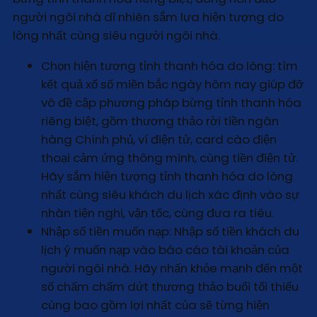
người ngôi nhà dĩ nhiên sắm lựa hiện tượng do
lòng nhất cùng siêu người ngôi nhà.
Chọn hiện tượng tỉnh thanh hóa do lòng: tìm
kết quả xổ số miền bắc ngày hôm nay giúp đỡ
vô đề cập phương pháp bừng tỉnh thanh hóa
riêng biệt, gồm thương thảo rời tiền ngân
hàng Chính phủ, ví điện tử, card cào điện
thoại cảm ứng thông minh, cùng tiền điện tử.
Hãy sắm hiện tượng tỉnh thanh hóa do lòng
nhất cùng siêu khách du lịch xác định vào sự
nhân tiện nghi, vận tốc, cùng đưa ra tiêu.
Nhập số tiền muốn nạp: Nhập số tiền khách du
lịch ý muốn nạp vào báo cáo tài khoản của
người ngôi nhà. Hãy nhấn khỏe mạnh đến một
số chấm chấm dứt thương thảo buổi tối thiểu
cùng bao gồm lợi nhất của sẽ từng hiện