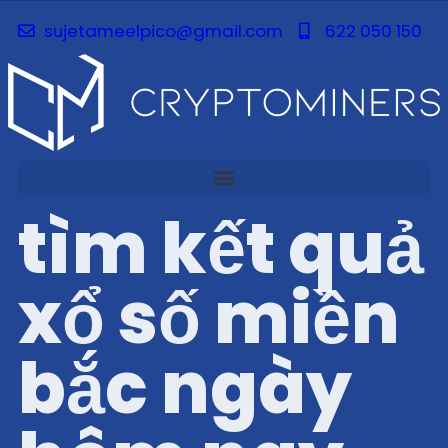
sujetameelpico@gmail.com
622 050 150
tìm kết quả
xổ số miền
bắc ngày