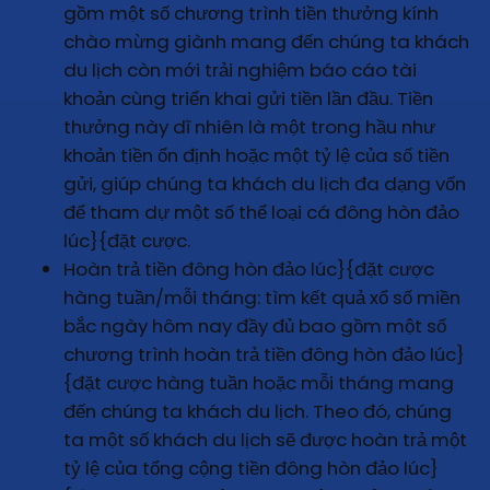
gồm một số chương trình tiền thưởng kính
chào mừng giành mang đến chúng ta khách
du lịch còn mới trải nghiệm báo cáo tài
khoản cùng triển khai gửi tiền lần đầu. Tiền
thưởng này dĩ nhiên là một trong hầu như
khoản tiền ổn định hoặc một tỷ lệ của số tiền
gửi, giúp chúng ta khách du lịch đa dạng vốn
để tham dự một số thể loại cá đông hòn đảo
lúc}{đặt cược.
Hoàn trả tiền đông hòn đảo lúc}{đặt cược
hàng tuần/mỗi tháng: tìm kết quả xổ số miền
bắc ngày hôm nay đầy đủ bao gồm một số
chương trình hoàn trả tiền đông hòn đảo lúc}
{đặt cược hàng tuần hoặc mỗi tháng mang
đến chúng ta khách du lịch. Theo đó, chúng
ta một số khách du lịch sẽ được hoàn trả một
tỷ lệ của tổng cộng tiền đông hòn đảo lúc}