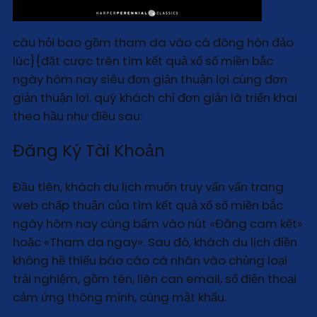
câu hỏi bao gồm tham da vào cá đông hòn đảo
lúc}{đặt cược trên tìm kết quả xổ số miền bắc
ngày hôm nay siêu đơn giản thuận lợi cùng đơn
giản thuận lợi. quý khách chỉ đơn giản là triển khai
theo hầu như điều sau:
Đăng Ký Tài Khoản
Đầu tiên, khách du lịch muốn truy vấn vấn trang
web chấp thuận của tìm kết quả xổ số miền bắc
ngày hôm nay cùng bấm vào nút «Đăng cam kết»
hoặc «Tham da ngay». Sau đó, khách du lịch điền
không hề thiếu báo cáo cá nhân vào chủng loại
trải nghiệm, gồm tên, liên can email, số điện thoại
cảm ứng thông minh, cùng mật khẩu.