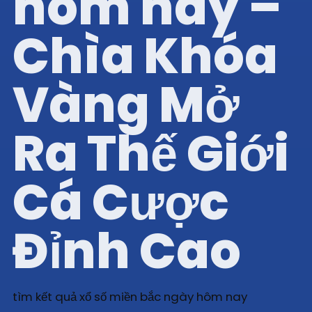
hôm nay –
Chìa Khóa
Vàng Mở
Ra Thế Giới
Cá Cược
Đỉnh Cao
tìm kết quả xổ số miền bắc ngày hôm nay