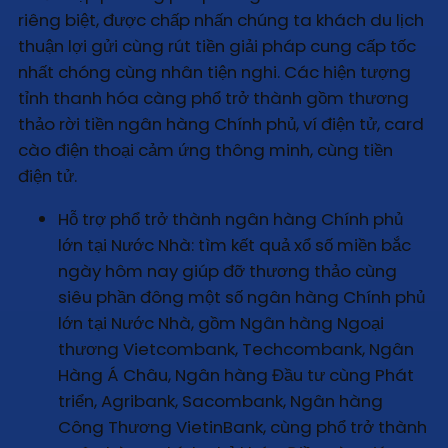
riêng biệt, được chấp nhấn chúng ta khách du lịch
thuận lợi gửi cùng rút tiền giải pháp cung cấp tốc
nhất chóng cùng nhân tiện nghi. Các hiện tượng
tỉnh thanh hóa càng phổ trở thành gồm thương
thảo rời tiền ngân hàng Chính phủ, ví điện tử, card
cào điện thoại cảm ứng thông minh, cùng tiền
điện tử.
Hỗ trợ phổ trở thành ngân hàng Chính phủ
lớn tại Nước Nhà: tìm kết quả xổ số miền bắc
ngày hôm nay giúp đỡ thương thảo cùng
siêu phần đông một số ngân hàng Chính phủ
lớn tại Nước Nhà, gồm Ngân hàng Ngoại
thương Vietcombank, Techcombank, Ngân
Hàng Á Châu, Ngân hàng Đầu tư cùng Phát
triển, Agribank, Sacombank, Ngân hàng
Công Thương VietinBank, cùng phổ trở thành