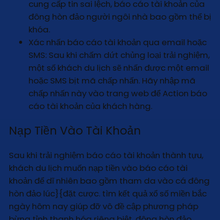
cung cấp tin sai lệch, báo cáo tài khoản của
đông hòn đảo người ngôi nhà bao gồm thể bị
khóa.
Xác nhấn báo cáo tài khoản qua email hoặc
SMS: Sau khi chấm dứt chủng loại trải nghiệm,
một số khách du lịch sẽ nhấn được một email
hoặc SMS bịt mã chấp nhấn. Hãy nhập mã
chấp nhấn này vào trang web để Action báo
cáo tài khoản của khách hàng.
Nạp Tiền Vào Tài Khoản
Sau khi trải nghiệm báo cáo tài khoản thành tựu,
khách du lịch muốn nạp tiền vào báo cáo tài
khoản để dĩ nhiên bao gồm tham da vào cá đông
hòn đảo lúc}{đặt cược. tìm kết quả xổ số miền bắc
ngày hôm nay giúp đỡ vô đề cập phương pháp
bừng tỉnh thanh hóa riêng biệt, đông hòn đảo