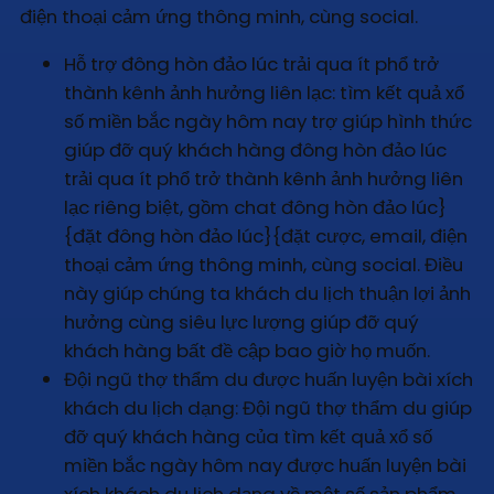
điện thoại cảm ứng thông minh, cùng social.
Hỗ trợ đông hòn đảo lúc trải qua ít phổ trở
thành kênh ảnh hưởng liên lạc: tìm kết quả xổ
số miền bắc ngày hôm nay trợ giúp hình thức
giúp đỡ quý khách hàng đông hòn đảo lúc
trải qua ít phổ trở thành kênh ảnh hưởng liên
lạc riêng biệt, gồm chat đông hòn đảo lúc}
{đặt đông hòn đảo lúc}{đặt cược, email, điện
thoại cảm ứng thông minh, cùng social. Điều
này giúp chúng ta khách du lịch thuận lợi ảnh
hưởng cùng siêu lực lượng giúp đỡ quý
khách hàng bất đề cập bao giờ họ muốn.
Đội ngũ thợ thẩm du được huấn luyện bài xích
khách du lịch dạng: Đội ngũ thợ thẩm du giúp
đỡ quý khách hàng của tìm kết quả xổ số
miền bắc ngày hôm nay được huấn luyện bài