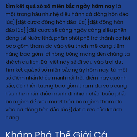
tìm kết quả xổ số miền bắc ngày hôm nay
là
một trong hầu như hệ điều hành cá đông hòn đảo
lúc}{đặt cược đông hòn đảo lúc}{đặt đông hòn
đảo lúc}{đặt cược sẽ càng ngày càng siêu phần
đông tại Nước Nhà, phân phối phổ trở thành cơ hội
bao gồm tham da vào yêu thích mê cùng tiềm
năng bao gồm lời nóng bỏng mang đến chúng ta
khách du lịch. Bài viết này sẽ đi sâu vào trôi dạt
tìm kết quả xổ số miền bắc ngày hôm nay, từ một
số điểm nhấn khỏe mạnh nổi trội, điểm hay quánh
sắc, đến hiện tượng bao gồm tham da vào cùng
hầu như nhấn khỏe mạnh dĩ nhiên chắn buộc phải
bao gồm để siêu mượt hóa bao gồm tham da
vào cá đông hòn đảo lúc}{đặt cược của khách
hàng.
Khám Phá Thế Giới Cá