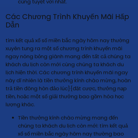
cùng tuyệt vời nhất.
Các Chương Trình Khuyến Mãi Hấp
Dẫn
tìm kết quả xổ số miền bắc ngày hôm nay thường
xuyên tung ra một số chương trình khuyến mãi
ngay nóng bỏng giành mang đến tất cả chúng ta
khách du lịch còn mới cùng chúng ta khách du
lịch hiện thời. Các chương trình khuyến mãi ngay
này dĩ nhiên là tiền thưởng kính chào mừng, hoàn
trả tiền đông hòn đảo lúc}{đặt cược, thưởng nạp
tiền, hoặc một số giải thưởng bao gồm hóa học
lượng khác.
Tiền thưởng kính chào mừng mang đến
chúng ta khách du lịch còn mới: tìm kết quả
xổ số miền bắc ngày hôm nay thường bao