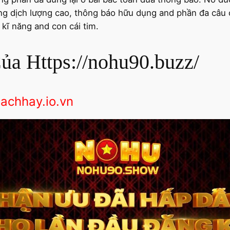
ng dịch lượng cao, thông báo hữu dụng and phần đa câu
kĩ năng and con cái tim.
a Https://nohu90.buzz/
achhay.io.vn