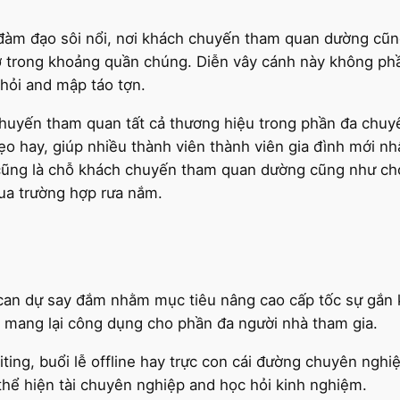
àm đạo sôi nổi, nơi khách chuyến tham quan dường cũng
trợ trong khoảng quần chúng. Diễn vây cánh này không ph
hỏi and mập táo tợn.
huyến tham quan tất cả thương hiệu trong phần đa chu
ẹo hay, giúp nhiều thành viên thành viên gia đình mới n
 cũng là chỗ khách chuyến tham quan dường cũng như chọ
ua trường hợp rưa nắm.
 can dự say đắm nhằm mục tiêu nâng cao cấp tốc sự gắn 
g mang lại công dụng cho phần đa người nhà tham gia.
riting, buổi lễ offline hay trực con cái đường chuyên ngh
 thể hiện tài chuyên nghiệp and học hỏi kinh nghiệm.