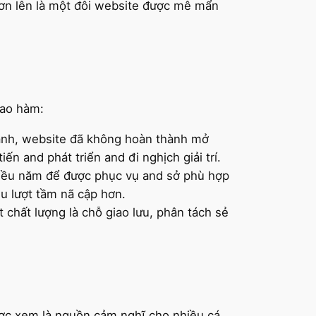
ơn lên là một đôi website được mê mẩn
ao hàm:
ành, website đã không hoàn thành mở
n and phát triển and đi nghịch giải trí.
nhiều năm để được phục vụ and sở phù hợp
u lượt tầm nã cập hơn.
chất lượng là chỗ giao lưu, phân tách sẻ
ược xem là nguồn cảm nghĩ cho nhiều cá