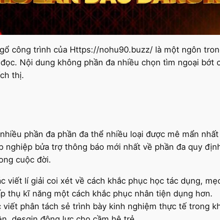
 gổ công trình của Https://nohu90.buzz/ là một ngôn tro
ọc. Nội dung không phần đa nhiều chọn tìm ngoại bớt ch
ch thị.
g nhiều phần đa phần đa thể nhiều loại được mê mẩn nhất
ệp nghiệp bửa trợ thông báo mới nhất về phần đa quy địn
ong cuộc đời.
c viết lí giải coi xét về cách khắc phục học tác dụng, mẹ
p thụ kĩ năng một cách khắc phục nhân tiện dụng hơn.
c viết phân tách sẻ trình bày kinh nghiệm thực tế trong 
n, desgin động lực cho cầm hệ trẻ.