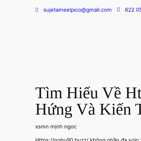
sujetameelpico@gmail.com
622 0
Tìm Hiểu Về H
Hứng Và Kiến 
xsmn mịnh ngoc
Https://nohu90.buzz/ không phần đa solo 