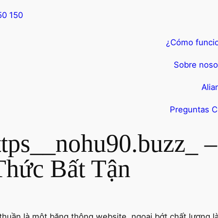
50 150
¿Cómo funci
Sobre noso
Alia
Preguntas C
ttps__nohu90.buzz_ 
Thức Bất Tận
thuần là một băng thông website, ngoại bớt chất lượng l