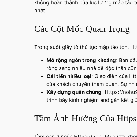
không hoàn thành của lực lượng mập táo 
nhất.
Các Cột Mốc Quan Trọng
Trong suốt giấy tờ thủ tục mập táo tợn, Ht
Mở rộng ngôn trong khoảng
: Ban đầ
rộng sang nhiều nhà đề độc thân cũng 
Cải tiến nhiều loại
: Giao diện của H
của khách chuyến tham quan. Sự nhiệ
Xây dựng quần chúng
: Https://nohu
trình bày kinh nghiệm and gắn kết giữ
Tầm Ảnh Hưởng Của Https:
Tầm can dự của Https://nohu90.buzz/ khôn