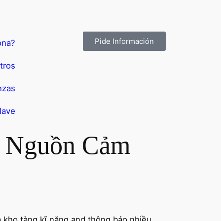
Pide Información
ona?
tros
nzas
lave
– Nguồn Cảm
à kho tàng kĩ năng and thông báo nhiều