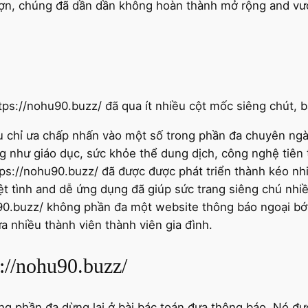
tợn, chúng đã dần dần không hoàn thành mở rộng and vư
tps://nohu90.buzz/ đã qua ít nhiều cột mốc siêng chút, b
u chỉ ưa chấp nhấn vào một số trong phần đa chuyên ng
như giáo dục, sức khỏe thể dung dịch, công nghệ tiên tiế
ttps://nohu90.buzz/ đã được được phát triển thành kéo 
t tình and dễ ứng dụng đã giúp sức trang siêng chú nhiề
90.buzz/ không phần đa một website thông báo ngoại bớt 
a nhiều thành viên thành viên gia đình.
//nohu90.buzz/
g phần đa dừng lại ở bài bác toán đưa thông báo. Nó đ