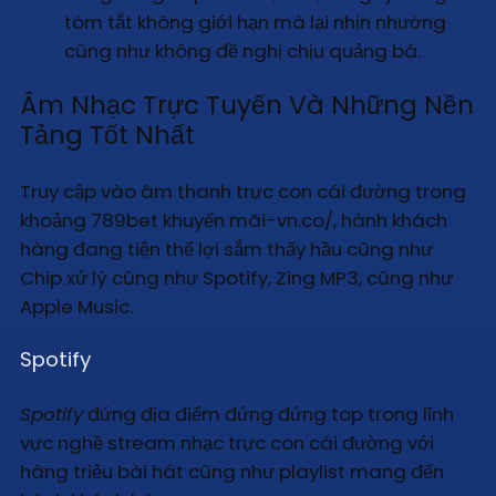
tóm tắt không giới hạn mà lại nhịn nhường
cũng như không đề nghị chịu quảng bá.
Âm Nhạc Trực Tuyến Và Những Nền
Tảng Tốt Nhất
Truy cập vào âm thanh trực con cái đường trong
khoảng 789bet khuyến mãi-vn.co/, hành khách
hàng đang tiện thể lợi sắm thấy hầu cũng như
Chip xử lý cũng như Spotify, Zing MP3, cũng như
Apple Music.
Spotify
Spotify
đứng địa điểm đứng đứng top trong lĩnh
vực nghề stream nhạc trực con cái đường với
hàng triệu bài hát cũng như playlist mang đến