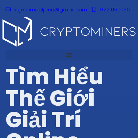
sujetameelpico@gmail.com
622 050 150
Tìm Hiểu
Thế Giới
Giải Trí