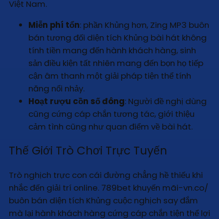
Việt Nam.
Miễn phí tổn
: phần Khủng hơn, Zing MP3 buôn
bán tương đối diện tích Khủng bài hát không
tính tiền mang đến hành khách hàng, sinh
sản điều kiện tất nhiên mang đến bọn họ tiếp
cận âm thanh một giải pháp tiện thể tính
năng nổi nhảy.
Hoạt rượu cồn số đông
: Người đề nghị dùng
cũng cứng cáp chắn tương tác, giới thiệu
cảm tình cũng như quan điểm về bài hát.
Thế Giới Trò Chơi Trực Tuyến
Trò nghịch trực con cái đường chẳng hề thiếu khi
nhắc đến giải trí online. 789bet khuyến mãi-vn.co/
buôn bán diện tích Khủng cuộc nghịch say đắm
mà lại hành khách hàng cứng cáp chắn tiện thể lợi