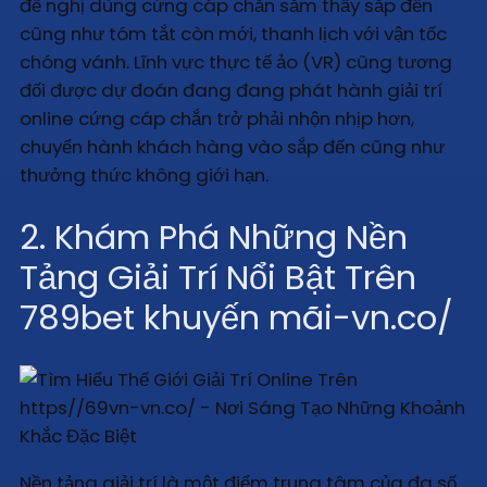
đề nghị dùng cứng cáp chắn sắm thấy sắp đến
cũng như tóm tắt còn mới, thanh lịch với vận tốc
chóng vánh. Lĩnh vực thực tế ảo (VR) cũng tương
đối được dự đoán đang đang phát hành giải trí
online cứng cáp chắn trở phải nhộn nhịp hơn,
chuyển hành khách hàng vào sắp đến cũng như
thưởng thức không giới hạn.
2. Khám Phá Những Nền
Tảng Giải Trí Nổi Bật Trên
789bet khuyến mãi-vn.co/
Nền tảng giải trí là một điểm trung tâm của đa số