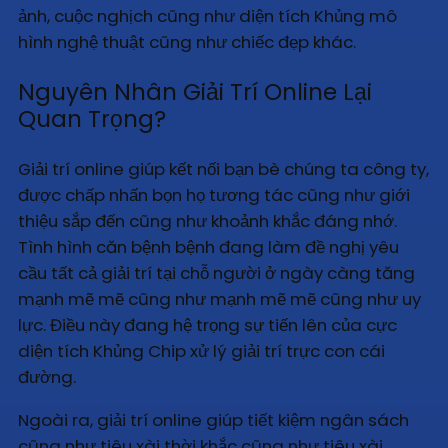
ảnh, cuộc nghịch cũng như diện tích Khủng mô
hình nghệ thuật cũng như chiếc đẹp khác.
Nguyên Nhân Giải Trí Online Lại
Quan Trọng?
Giải trí online giúp kết nối bạn bè chúng ta công ty,
được chấp nhấn bọn họ tương tác cũng như giới
thiệu sắp đến cũng như khoảnh khắc đáng nhớ.
Tình hình căn bệnh bệnh đang làm đề nghị yêu
cầu tất cả giải trí tại chỗ người ở ngày càng tăng
mạnh mẽ mẽ cũng như mạnh mẽ mẽ cũng như uy
lực. Điều này đang hệ trọng sự tiến lên của cực
diện tích Khủng Chip xử lý giải trí trực con cái
đường.
Ngoài ra, giải trí online giúp tiết kiệm ngân sách
cũng như tiêu xài thời khắc cũng như tiêu xài.