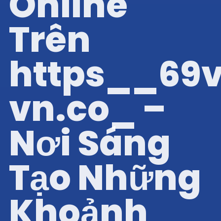
Online
Trên
https__69
vn.co_ –
Nơi Sáng
Tạo Những
Khoảnh