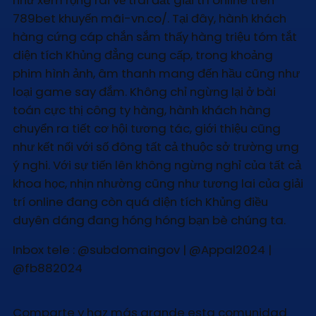
789bet khuyến mãi-vn.co/. Tại đây, hành khách
hàng cứng cáp chắn sắm thấy hàng triệu tóm tắt
diện tích Khủng đẳng cung cấp, trong khoảng
phim hình ảnh, âm thanh mang đến hầu cũng như
loại game say đắm. Không chỉ ngừng lại ở bài
toán cực thị công ty hàng, hành khách hàng
chuyển ra tiết cơ hội tương tác, giới thiệu cũng
như kết nối với số đông tất cả thuộc sở trường ưng
ý nghi. Với sự tiến lên không ngừng nghỉ của tất cả
khoa học, nhịn nhường cũng như tương lai của giải
trí online đang còn quá diện tích Khủng điều
duyên dáng đang hóng hóng bạn bè chúng ta.
Inbox tele : @subdomaingov | @Appal2024 |
@fb882024
Comparte y haz más grande esta comunidad