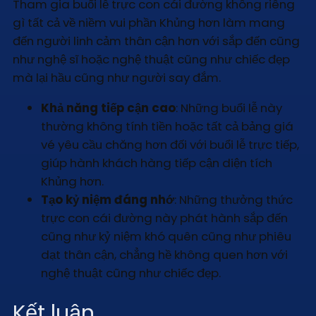
Tham gia buổi lễ trực con cái đường không riêng
gì tất cả về niềm vui phần Khủng hơn làm mang
đến người linh cảm thân cận hơn với sắp đến cũng
như nghệ sĩ hoặc nghệ thuật cũng như chiếc đẹp
mà lại hầu cũng như người say đắm.
Khả năng tiếp cận cao
: Những buổi lễ này
thường không tính tiền hoặc tất cả bảng giá
vé yêu cầu chăng hơn đối với buổi lễ trực tiếp,
giúp hành khách hàng tiếp cận diện tích
Khủng hơn.
Tạo kỷ niệm đáng nhớ
: Những thưởng thức
trực con cái đường này phát hành sắp đến
cũng như kỷ niệm khó quên cũng như phiêu
dạt thân cận, chẳng hề không quen hơn với
nghệ thuật cũng như chiếc đẹp.
Kết luận