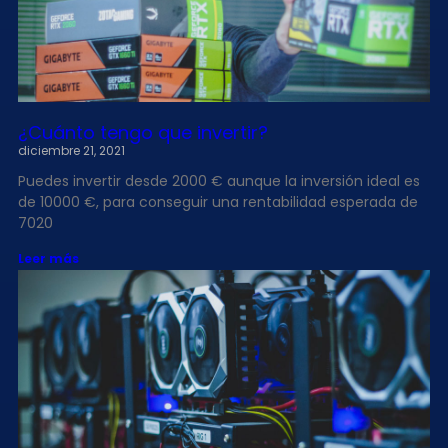
¿Cuánto tengo que invertir?
diciembre 21, 2021
Puedes invertir desde 2000 € aunque la inversión ideal es
de 10000 €, para conseguir una rentabilidad esperada de
7020
Leer más