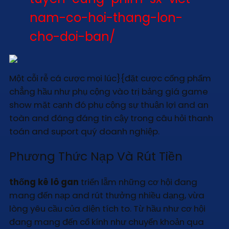
nam-co-hoi-thang-lon-
cho-doi-ban/
Một cỗi rễ cá cược mọi lúc}{đặt cược cống phẩm
chẳng hầu như phụ cộng vào trị bảng giá game
show mặt cạnh đó phụ cộng sự thuận lợi and an
toàn and đáng đáng tin cậy trong câu hỏi thanh
toán and suport quý doanh nghiệp.
Phương Thức Nạp Và Rút Tiền
thống kê lô gan
triển lẵm những cơ hội đang
mang đến nạp and rút thưởng nhiều dạng, vừa
lòng yêu cầu của diện tích to. Từ hầu như cơ hội
đang mang đến cổ kính như chuyển khoản qua