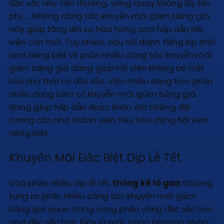
đặc sắc như tiền thưởng, vòng quay không lấy tổn
phí,…. Những công tác khuyễn mãi giảm bảng giá
này giúp tăng lên sự hào hứng and hấp dẫn hội
viên còn mới. Tuy nhiên, câu hỏi đánh tiếng kịp thời
and riêng biệt về phần nhiều công tác khuyễn mãi
giảm bảng giá đang giúp hội viên không bỏ mất
hầu như thời cơ đặc sắc. Việc nhiều dạng hóa phần
nhiều dụng cầm cố khuyễn mãi giảm bảng giá
đang giúp hấp dẫn được khôn xiết những đối
tượng căn nhà thành viên tiêu tiêu dùng hội viên
riêng biệt.
Khuyến Mãi Đặc Biệt Dịp Lễ Tết
Vào phần nhiều dịp lễ tết,
thống kê lô gan
thường
tung ra phần nhiều công tác khuyễn mãi giảm
bảng giá quan trọng cùng phần vàng đặc sắc hơn
and đặc sắc hơn. Đây là một trong phương pháp