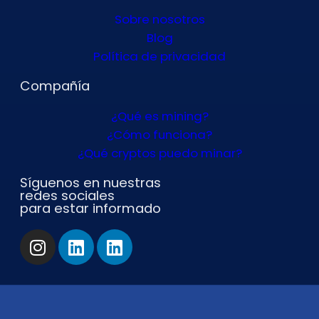
Sobre nosotros
Blog
Política de privacidad
Compañía
¿Qué es mining?
¿Cómo funciona?
¿Qué cryptos puedo minar?
Síguenos en nuestras
redes sociales
para estar informado