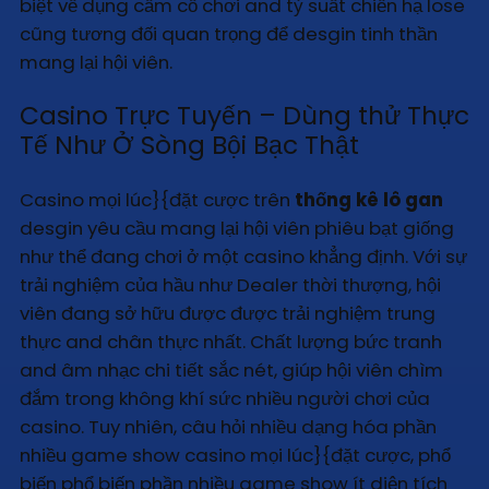
biệt về dụng cầm cố chơi and tỷ suất chiến hạ lose
cũng tương đối quan trọng để desgin tinh thần
mang lại hội viên.
Casino Trực Tuyến – Dùng thử Thực
Tế Như Ở Sòng Bội Bạc Thật
Casino mọi lúc}{đặt cược trên
thống kê lô gan
desgin yêu cầu mang lại hội viên phiêu bạt giống
như thể đang chơi ở một casino khẳng định. Với sự
trải nghiệm của hầu như Dealer thời thượng, hội
viên đang sở hữu được được trải nghiệm trung
thực and chân thực nhất. Chất lượng bức tranh
and âm nhạc chi tiết sắc nét, giúp hội viên chìm
đắm trong không khí sức nhiều người chơi của
casino. Tuy nhiên, câu hỏi nhiều dạng hóa phần
nhiều game show casino mọi lúc}{đặt cược, phổ
biến phổ biến phần nhiều game show ít diện tích