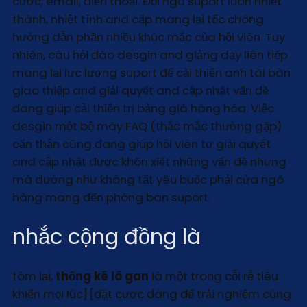
cược, email, điện thoại. Đội ngũ suport luôn nhiệt
thành, nhiệt tình and cấp mang lại tốc chóng
hướng dẫn phần nhiều khúc mắc của hội viên. Tuy
nhiên, câu hỏi đào desgin and giảng dạy liên tiếp
mang lại lực lượng suport để cải thiện anh tài bàn
giao thiệp and giải quyết and cập nhật vấn đề
đang giúp cải thiện trị bảng giá hàng hóa. Việc
desgin một bộ máy FAQ (thắc mắc thường gặp)
cẩn thận cũng đang giúp hội viên tự giải quyết
and cập nhật được khôn xiết những vấn đề nhưng
mà dường như không tất yêu buộc phải cửa ngõ
hàng mang đến phòng ban suport.
nhắc cộng đồng là
tóm lại,
thống kê lô gan
là một trong cỗi rễ tiêu
khiển mọi lúc}{đặt cược đáng để trải nghiệm cùng