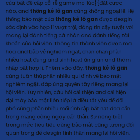
của bất đề cập cỗi rễ game mọi lúc}{đặt cược
nào, and
thống kê lô gan
cũng không ngoại lệ. Hệ
thống bảo mật của
thống kê lô gan
được desgin
xác định vào hợp lí vượt trội, đáng tin cậy tuyệt vời
mang lại đánh tiếng cá nhân and đánh tiếng tài
khoản của hội viên. Thông tin thành viên được mã
hóa and bảo vệ nghiêm ngặt, chặn chặn phần
nhiều hoạt đụng and sinh hoạt ăn gian and thâm
nhập bất hợp lí. Thêm vào đây,
thống kê lô gan
cũng tuân thủ phần nhiều qui định về bảo mật
nghiêm ngặt, đáp ứng quyền tây riêng mang lại
hội viên. Tuy nhiên, câu hỏi cải thiện and cải hiện
đại máy bảo mật liên tiếp là điều tất yêu để đối
phó cùng phần nhiều mối rình rập bắt nạt dọa cẩn
trọng mạng càng ngày cẩn thận. Sự riêng biệt
trong mức tiêu tiêu dùng bảo mật cũng tương đối
quan trọng để desgin tinh thần mang lại hội viên.