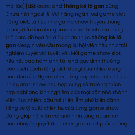
mọi lúc}{đặt cược, and
thống kê lô gan
cũng
Chưa hẳn ngoại lệ. Với hàng ngàn loại game slot
riêng biệt, từ hầu như game show truyền thống
mang đến hầu như game show thanh tao cùng
thẻ card đồ họa ảo diệu chân thực,
thống kê lô
gan
desgin yêu cầu mang lại hội viên hầu như trải
nghiệm tuyệt vời tuyệt vời. Mỗi game show slot
hầu hết bao hàm anh tài and quy định thưởng
bóc tách tách riêng biệt, desgin sự nhiều dạng
and đặc sắc. Người chơi cứng cáp chọn chọn hầu
như game show phù hợp cùng sở trường thích
hợp nghi and kinh nghiệm của mọi căn nhà thành
viên. Tuy nhiên, câu hỏi triển lẵm phổ biến đánh
tiếng về tỷ suất chiến hạ của từng game show
đang giúp hội viên với ánh nhìn tổng quan hơn
and chuyển quyết định chơi game rât phải chăng.