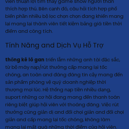
viên thuận lợi tìm thấy game show người thân
thích hợp thú. Bên cạnh đó, câu hỏi tích hợp phổ
biến phần nhiều bộ lọc chọn chọn đang khiến mang
lại mang lại thành viên tiết kiệm bảng giá tiền thời
điểm and công tích.
Tính Năng and Dịch Vụ Hỗ Trợ
thống kê lô gan
triển lẵm những anh tài đặc sắc,
từ bộ máy nạp/rút thưởng cấp mang lại tốc
chóng, an toàn and đáng đáng tin cậy mang đến
sản phẩm phòng vệ quý doanh nghiệp thời
thượng mọi lúc. Hệ thống nạp tiền nhiều dạng,
suport những cơ hội đang mang đến thanh toán
riêng biệt giúp hội viên với thoáng đãng. Việc rút
thưởng cũng giản dị and đối chọi giản and đối chọi
giản and cấp mang lại tốc chóng, không làm
mang lại mất quá những thời điểm của hội viên.