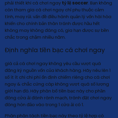
phải thiết khi cá chơi ngay
tỷ lệ soccer
. Bạn không
còn tham gia cá chơi ngay chỉ phụ thuộc cảm
tính, may rủi. vấn đề điều hành quản lý vốn hài hòa
khiến cho chính bản thân tránh được hầu hết
không may không đáng có, gia hạn được sự bền
chắc trong chậm nhiều năm.
Định nghĩa tiền bạc cá chơi ngay
giá cả cá chơi ngay không yêu cầu vượt quá
đăng ký nguồn vốn của khách hàng. Hãy nêu lên 1
số ít ít chi chi phí ổn định chiếm riêng cho cá chơi
ngay & chắc cứng cáp không vượt quá số lượng
giới hạn đó. Hãy phân bổ tiền bạc này cho phần
đông cửa ải đánh rành mạch, tránh đặt chơi ngay
đông hòn đảo vào trong 1 cửa ải có 1.
Phân phân tách tiền bạc này theo tỷ lệ hợp có