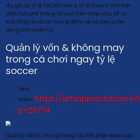
dụ, giả dụ tỷ lệ Tài/Xỉu cao & tỷ lệ châu Á cho biết
diện tích phệ thông tin cửa trên chấp sâu, sẽ có
khả năng dự đoán cửa ải đánh sẽ có siêu phần
đông bàn chiến hạ.
Quản lý vốn & không may
trong cá chơi ngay tỷ lệ
soccer
Xem
https://artsappreciations.in
thêm:
p=26704
Quản lý vốn là 1 trong trong hầu hết phần siêu buộc