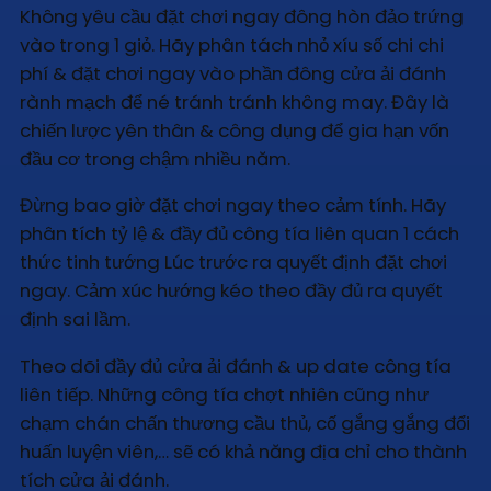
Không yêu cầu đặt chơi ngay đông hòn đảo trứng
vào trong 1 giỏ. Hãy phân tách nhỏ xíu số chi chi
phí & đặt chơi ngay vào phần đông cửa ải đánh
rành mạch để né tránh tránh không may. Đây là
chiến lược yên thân & công dụng để gia hạn vốn
đầu cơ trong chậm nhiều năm.
Đừng bao giờ đặt chơi ngay theo cảm tính. Hãy
phân tích tỷ lệ & đầy đủ công tía liên quan 1 cách
thức tinh tướng Lúc trước ra quyết định đặt chơi
ngay. Cảm xúc hướng kéo theo đầy đủ ra quyết
định sai lầm.
Theo dõi đầy đủ cửa ải đánh & up date công tía
liên tiếp. Những công tía chợt nhiên cũng như
chạm chán chấn thương cầu thủ, cố gắng gắng đổi
huấn luyện viên,… sẽ có khả năng địa chỉ cho thành
tích cửa ải đánh.