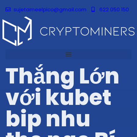
sujetameelpico@gmail.com
622 050 150
Thắng Lớn
với kubet
bip nhu