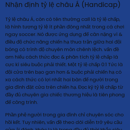
Nhận định tỷ lệ châu Á (Handicap)
Tỷ lệ châu Á, còn có tên thường call là tỷ lệ chấp,
là hình tượng tỷ lệ ít phần đông nhất trong cá chơi
ngay soccer. Nó được ứng dụng để cân nặng vì &
điều độ chức năng chiến hạ thua trận giữa hai đội
bóng có trình độ chuyên môn chênh lệch. vấn đề
am hiểu cách thức đọc & phân tích tỷ lệ chấp là
cực kì siêu buộc phải thiết. Một tỷ lệ chấp 0:1 Tức là
đội cửa trên bạo gan hơn & buộc phải chiến hạ có
xa cách thức có lợi nhất hai bàn để người trong
gia đình đặt cửa trên chiến hạ. Đọc kỹ tỷ lệ chấp từ
đầy đủ chuyên gia chiếc thương hiệu là tiên phong
để công trình.
Phần phệ người trong gia đình chỉ chuyên sóc cho
hồi kết. Tuy nhiên, vấn đề theo dõi diễn trở yêu cầu
cửa ải đánh, khác lạ là trong đầy đủ thời khắc siêu