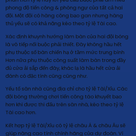
phong độ tiến công & phòng ngự của tất cả hai
đội. Một đội có hàng công bạo gan nhưng hàng
thủ yếu sẽ có khả năng kéo theo tỷ lệ Tài cao.
Xác định khuynh hướng làm bàn của hai đội bóng
là vô tiếp nối buộc phải thiết. Đây không hầu hết
phụ thuộc số bàn chiến hạ ở tầm mức trung bình
Hơn nữa phụ thuộc công suất làm bàn trong đầy
đủ cửa ải sắp đến đây, khác lạ là hầu hết cửa ải
đánh có đặc tính cũng cũng như.
Yếu tố sân nhà cũng địa chỉ cho tỷ lệ Tài/Xỉu. Các
đội bóng thường chơi tiến công táo khuyết bạo
hơn khi được thi đấu trên sân nhà, kéo theo tỷ lệ
Tài cao hơn.
Kết hợp tỷ lệ Tài/Xỉu có tỷ lệ châu Á & châu Âu sẽ
giúp nâng cao tính chính hãng của dự đoán. Ví