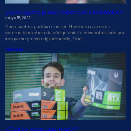
¿Que cryptos puedo minar con mi inversión?
mayo 15, 2022
Con nosotros podrás minar en Ethereum que es un
sistema blockchain de código abierto descentralizado que
incluye su propia criptomoneda, Ether.
Leer más
¿Cuánto tengo que invertir?