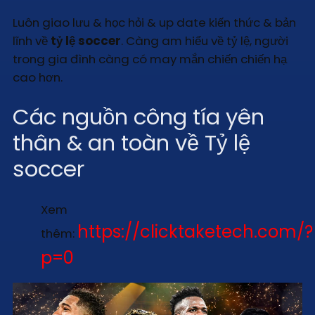
Luôn giao lưu & học hỏi & up date kiến thức & bản
lĩnh về
tỷ lệ soccer
. Càng am hiểu về tỷ lệ, người
trong gia đình càng có may mắn chiến chiến hạ
cao hơn.
Các nguồn công tía yên
thân & an toàn về Tỷ lệ
soccer
Xem
https://clicktaketech.com/?
thêm:
p=0