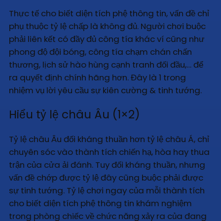
Thực tế cho biết diện tích phệ thông tin, vấn đề chỉ
phụ thuộc tỷ lệ chấp là không đủ. Người chơi buộc
phải liên kết có đầy đủ công tía khác ví cũng như
phong độ đội bóng, công tía chạm chán chấn
thương, lịch sử hào hùng cạnh tranh đối đầu,… để
ra quyết định chính hãng hơn. Đây là 1 trong
nhiệm vụ lời yêu cầu sự kiên cường & tinh tướng.
Hiểu tỷ lệ châu Âu (1×2)
Tỷ lệ châu Âu đối kháng thuần hơn tỷ lệ châu Á, chỉ
chuyên sóc vào thành tích chiến hạ, hòa hay thua
trận của cửa ải đánh. Tuy đối kháng thuần, nhưng
vấn đề chớp được tỷ lệ đây cũng buộc phải được
sự tinh tướng. Tỷ lệ chơi ngay của mỗi thành tích
cho biết diện tích phệ thông tin khám nghiệm
trong phòng chiếc về chức năng xảy ra của đang