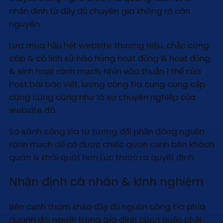
nhấn định từ đầy đủ chuyên gia không rõ căn
nguyên.
Lựa mua hầu hết website thương hiệu, chắc cứng
cáp & có lịch sử hào hùng hoạt động & hoạt động
& sinh hoạt rành mạch. Nhìn vào thuận 1 thể của
Post bài bác viết, lượng công tía cung cung cấp
cũng cũng cũng như là sự chuyên nghiệp của
website đó.
So sánh công tía từ tương đối phần đông nguồn
rành mạch để có được chiếc quan cạnh bên khách
quan & khái quát hơn Lúc trước ra quyết định.
Nhận định cá nhân & kinh nghiệm
Bên cạnh tham khảo đầy đủ nguồn công tía phía
quanh đó, người trong gia đình cũng buộc phải