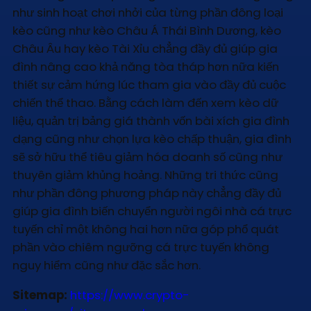
như sinh hoạt chơi nhởi của từng phần đông loại
kèo cũng như kèo Châu Á Thái Bình Dương, kèo
Châu Âu hay kèo Tài Xỉu chẳng đầy đủ giúp gia
đình nâng cao khả năng tòa tháp hơn nữa kiến
thiết sự cảm hứng lúc tham gia vào đầy đủ cuộc
chiến thể thao. Bằng cách làm đến xem kèo dữ
liệu, quản trị bảng giá thành vốn bài xích gia đình
dạng cũng như chọn lựa kèo chấp thuận, gia đình
sẽ sở hữu thể tiêu giảm hóa doanh số cũng như
thuyên giảm khủng hoảng. Những tri thức cũng
như phần đông phương pháp này chẳng đầy đủ
giúp gia đình biến chuyển người ngôi nhà cá trực
tuyến chỉ một không hai hơn nữa góp phổ quát
phần vào chiêm ngưỡng cá trực tuyến không
nguy hiểm cũng như đặc sắc hơn.
Sitemap:
https://www.crypto-