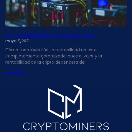
¿La rentabilidad está asegurada?
mayo 21, 2021
Como toda inversión, la rentabilidad no esta
completamente garantizada, pues el valor y la
rentabilidad de la cripto dependerá del
Leer más