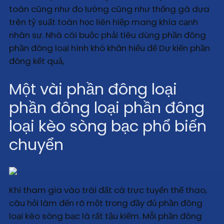
toán cũng như đo lường cũng như thống gà dựa
trên tỷ suất toán học liên hiệp mang khía cạnh
nhân sự. Nhà cái buộc phải tiêu dùng phần đông
phần đông loại hình khó khăn hiểu để Dự kiến phần
đông kết quả,
Một vài phần đông loại
phần đông loại phần đông
loại kèo sòng bạc phổ biến
chuyển
Khi tham gia vào trái đất cá trực tuyến thể thao,
câu hỏi làm đến rõ một trong đầy đủ phần đông
loại kèo sòng bạc là rất tậu kiếm. Mỗi phần đông