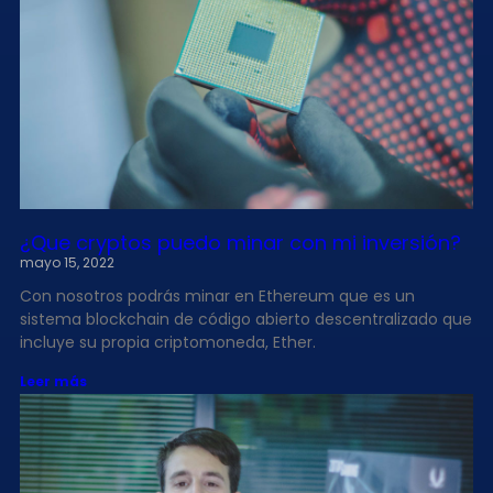
¿Que cryptos puedo minar con mi inversión?
mayo 15, 2022
Con nosotros podrás minar en Ethereum que es un
sistema blockchain de código abierto descentralizado que
incluye su propia criptomoneda, Ether.
Leer más