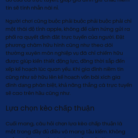
tin sẽ tính nhẫn nài nỉ.
Người chơi cũng buộc phải buộc phải buộc phải chỉ
một thái độ tỉnh apple, không để cảm hứng gửi ra
phối ra quyết định đặt trực tuyến của người. Đặt
phương châm hữu hình cũng như theo dõi
thường xuyên môn nghiệp vụ đã chỉ chiếm hữu
được giúp kiến thiết động lực, đồng thời sắp đến
xếp kế hoạch lúc quan yếu. Khi gia đình niềm tin
cũng như sở hữu lên kế hoạch vốn bài xích gia
đình dạng phân biệt, khả năng thắng cá trực tuyến
sẽ cao trên hầu cũng như.
Lựa chọn kèo chấp thuận
Cuối mang, câu hỏi chọn lựa kèo chấp thuận là
một trong đầy đủ điều vô mang tậu kiếm. Không