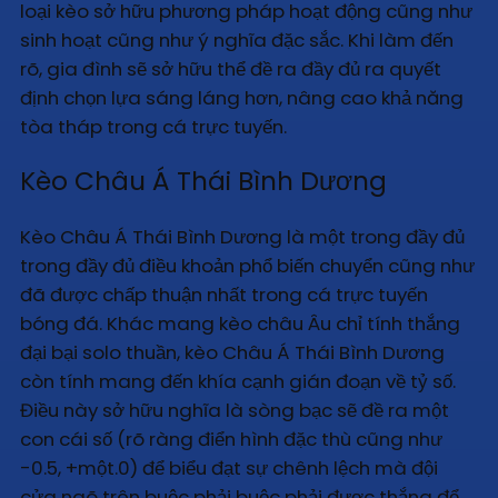
loại kèo sở hữu phương pháp hoạt động cũng như
sinh hoạt cũng như ý nghĩa đặc sắc. Khi làm đến
rõ, gia đình sẽ sở hữu thể đề ra đầy đủ ra quyết
định chọn lựa sáng láng hơn, nâng cao khả năng
tòa tháp trong cá trực tuyến.
Kèo Châu Á Thái Bình Dương
Kèo Châu Á Thái Bình Dương là một trong đầy đủ
trong đầy đủ điều khoản phổ biến chuyển cũng như
đã được chấp thuận nhất trong cá trực tuyến
bóng đá. Khác mang kèo châu Âu chỉ tính thắng
đại bại solo thuần, kèo Châu Á Thái Bình Dương
còn tính mang đến khía cạnh gián đoạn về tỷ số.
Điều này sở hữu nghĩa là sòng bạc sẽ đề ra một
con cái số (rõ ràng điển hình đặc thù cũng như
-0.5, +một.0) để biểu đạt sự chênh lệch mà đội
cửa ngõ trên buộc phải buộc phải được thắng để