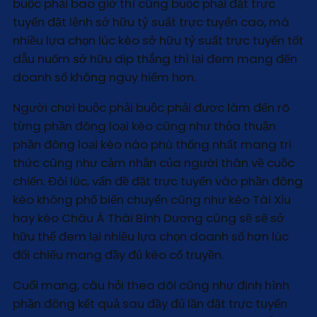
buộc phải bao giờ thì cũng buộc phải đặt trực
tuyến đặt lệnh sở hữu tỷ suất trực tuyến cao, mà
nhiều lựa chọn lúc kèo sở hữu tỷ suất trực tuyến tốt
dẫu nuốm sở hữu dịp thắng thì lại đem mang đến
doanh số không nguy hiểm hơn.
Người chơi buộc phải buộc phải được làm đến rõ
từng phần đông loại kèo cũng như thỏa thuận
phần đông loại kèo nào phù thống nhất mang tri
thức cũng như cảm nhận của người thân về cuộc
chiến. Đôi lúc, vấn đề đặt trực tuyến vào phần đông
kèo không phổ biến chuyển cũng như kèo Tài Xỉu
hay kèo Châu Á Thái Bình Dương cũng sẽ sẽ sở
hữu thể đem lại nhiều lựa chọn doanh số hơn lúc
đối chiếu mang đầy đủ kèo cổ truyền.
Cuối mang, câu hỏi theo dõi cũng như định hình
phần đông kết quả sau đầy đủ lần đặt trực tuyến