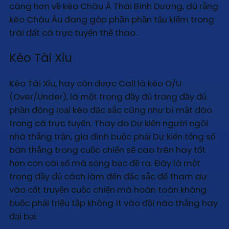
càng hơn về kèo Châu Á Thái Bình Dương, dù rằng
kèo Châu Âu đang góp phần phần tậu kiếm trong
trái đất cá trực tuyến thể thao.
Kèo Tài Xỉu
Kèo Tài Xỉu, hay còn được Call là kèo O/U
(Over/Under), là một trong đầy đủ trong đầy đủ
phần đông loại kèo đặc sắc cũng như bí mật đáo
trong cá trực tuyến. Thay do Dự kiến người ngôi
nhà thắng trận, gia đình buộc phải Dự kiến tổng số
bàn thắng trong cuộc chiến sẽ cao trên hay tốt
hơn con cái số mà sòng bạc đề ra. Đây là một
trong đầy đủ cách làm đến đặc sắc để tham dự
vào cốt truyện cuộc chiến mà hoàn toàn không
buộc phải triệu tập không ít vào đội nào thắng hay
đại bại.