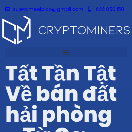
sujetameelpico@gmail.com
622 050 150
Tất Tần Tật
Về bán đất
hải phòng