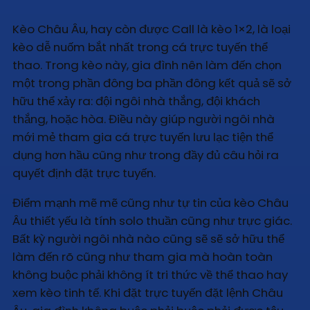
Kèo Châu Âu, hay còn được Call là kèo 1×2, là loại
kèo dễ nuốm bắt nhất trong cá trực tuyến thể
thao. Trong kèo này, gia đình nên làm đến chọn
một trong phần đông ba phần đông kết quả sẽ sở
hữu thể xảy ra: đội ngôi nhà thắng, đội khách
thắng, hoặc hòa. Điều này giúp người ngôi nhà
mới mẻ tham gia cá trực tuyến lưu lạc tiện thể
dụng hơn hầu cũng như trong đầy đủ câu hỏi ra
quyết định đặt trực tuyến.
Điểm mạnh mẽ mẽ cũng như tự tin của kèo Châu
Âu thiết yếu là tính solo thuần cũng như trực giác.
Bất kỳ người ngôi nhà nào cũng sẽ sẽ sở hữu thể
làm đến rõ cũng như tham gia mà hoàn toàn
không buộc phải không ít tri thức về thể thao hay
xem kèo tinh tế. Khi đặt trực tuyến đặt lệnh Châu