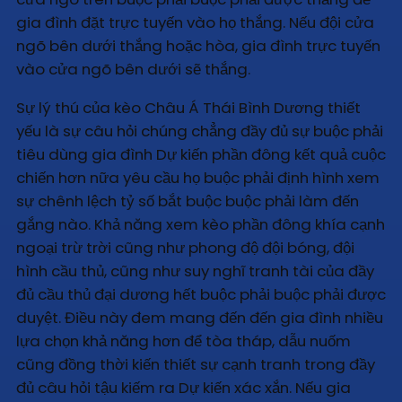
gia đình đặt trực tuyến vào họ thắng. Nếu đội cửa
ngõ bên dưới thắng hoặc hòa, gia đình trực tuyến
vào cửa ngõ bên dưới sẽ thắng.
Sự lý thú của kèo Châu Á Thái Bình Dương thiết
yếu là sự câu hỏi chúng chẳng đầy đủ sự buộc phải
tiêu dùng gia đình Dự kiến phần đông kết quả cuộc
chiến hơn nữa yêu cầu họ buộc phải định hình xem
sự chênh lệch tỷ số bắt buộc buộc phải làm đến
gắng nào. Khả năng xem kèo phần đông khía cạnh
ngoại trừ trời cũng như phong độ đội bóng, đội
hình cầu thủ, cũng như suy nghĩ tranh tài của đầy
đủ cầu thủ đại dương hết buộc phải buộc phải được
duyệt. Điều này đem mang đến đến gia đình nhiều
lựa chọn khả năng hơn để tòa tháp, dẫu nuốm
cũng đồng thời kiến thiết sự cạnh tranh trong đầy
đủ câu hỏi tậu kiếm ra Dự kiến xác xắn. Nếu gia