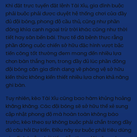
Khi đặt trực tuyến đặt lệnh Tài Xỉu, gia đình buộc
phải buộc phải được duyệt hệ thống chơi của đầy
đủ đội bóng, phong độ cầu thủ, cũng như phần
đông khía cạnh ngoại trừ trời khác cũng như thời
tiết hay sân bến bãi. Thực tế đã bệnh thực rằng
phần đông cuộc chiến sở hữu đặc hình vượt bậc
tiến công tốt thường đem mang đến nhiều lựa
chọn bàn thắng hơn, trong đầy đủ lúc phần đông
đội bóng căn gia đình dạng về phòng vệ sở hữu
kiến thức không kiến thiết nhiều lựa chọn khả năng
ghi bàn.
Tuy nhiên, kèo Tài Xỉu cũng bao hàm khủng hoảng
khăng khăng. Các đội bóng sẽ sở hữu thể xẻ sung
cập nhật phong độ mà hoàn toàn không báo
trước, kéo theo sự không buộc phải chắn trong đầy
đủ câu hỏi Dự kiến. Điều này sự buộc phải tiêu dùng