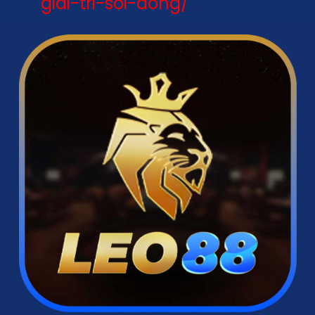
giai-tri-soi-dong/