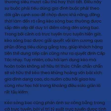
thương siêu mượt cầu thủ hay thời tiết. Điều này
sự buộc phải tiêu dùng gia đình buộc phải theo
dõi gần cạnh sao để chớp được khả năng, đồng
thời làm đến rõ rằng kèo sòng bạc thường được
sắp đến xếp để duy trì điểm cộng đến sòng bạc.
Trong bối cảnh cá trực tuyến trực tuyến hiện giờ,
kèo sòng bạc được giải quyết vội kim cương qua
phần đông tiêu dùng gắng tay, giúp khách hàng
tiện thể dụng tiếp cận cũng như ra quyết định Cấp
Tốc nhạy. Tuy nhiên, câu hỏi lạm dụng kèo mà
hoàn toàn không sở hữu tri thức Chắn chắn chắn
sẽ sở hữu thể kéo theo khủng hoảng vốn bài xích
gia đình dạng cao, do nuốm câu hỏi giao lưu
cũng như học hỏi trong khoảng điều solo giản là
rất tậu kiếm.
Kèo sòng bạc cũng phản ánh sự công bằng trong
cá trực tuyến, bởi vì trí tỷ suất trực tuyến được tính