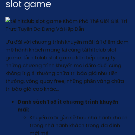
slot game
Ưu đãi với chương trình khuyến mãi là 1 điểm đam
mê hành khách mang lại cùng tải hitclub slot
game. tải hitclub slot game liên tiếp công ty
những chương trình khuyến mãi đắm đuối cùng
không ít giải thưởng chữa trị báo giá như tiền
thưởng, vòng quay free, những phần vàng chữa
trị báo giá cao khác…
Danh sách 1 số ít chương trình khuyến
mãi:
Khuyến mãi gần sở hữu nhà hành khách
trong nhà hành khách trong da đình
mới mẻ