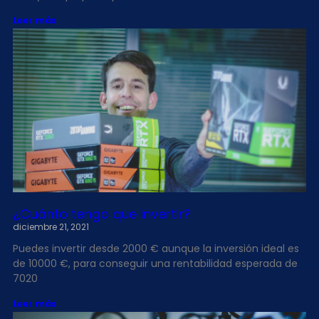
Leer más
¿Cuánto tengo que invertir?
diciembre 21, 2021
Puedes invertir desde 2000 € aunque la inversión ideal es
de 10000 €, para conseguir una rentabilidad esperada de
7020
Leer más