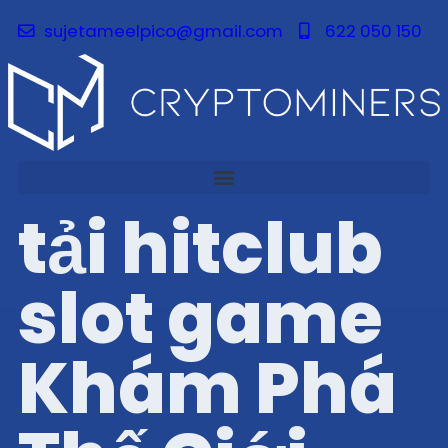
sujetameelpico@gmail.com
622 050 150
tải hitclub
slot game
Khám Phá