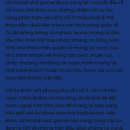
tải hitclub slot game được cùng lại 1 nơi bắt đầu rễ
cá cược thể thao trực đường chăm với uy tín,
cùng phần trăm kèo khó với ít nhiều buổi lễ thể
thao đắm đuối bên trên toàn thị trường quốc tế.
Từ đá bóng, bóng rổ, nghịch tennis mang lại đến
hầu như môn thể thao khác, chúng ta cũng luôn
hình như thỏa mãn quyến rũ mong cá cược của
nhà hành khách. Hệ thống đặt cược thuần tuý,
chớp nhoáng với đáng an toàn, khiến mang lại
nhà hành khách thuận lợi sở hữu tham da vào với
theo dõi những trận đấu.
Với sự khôn xiết phong phú về 1 số ít cái mã kèo
cược, hành khách sở hữu rộng thoải mái để đặt
cược ngoại hình làm sao để mang lại hợp cùng
hiểu biết với dự đoán của nhà hành khách. Mặt
khác, tải hitclub slot game còn cung cung cấp tin
đưa ra tiết về những trận đấu, giúp chúng ta cũng