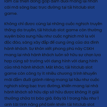
làm cải thiện đóng góp đắm đuối mang lại nhân
cái mã sòng bạc trực đường tại tải hitclub slot
game.
Không chỉ được cùng lại những cuộc nghịch truyền
thống da truyền, tải hitclub slot game còn thường
xuyên bửa sung hầu như cuộc nghịch mớ lạ với
độc đáo, sáng xây đắp để cung ứng của da đình
hành khách. Sự khôn xiết phong phú này CSKH
mang lại nhà hành khách luôn sở hữu sự chọn lựa
hợp cùng sở trường với dạng hình với dạng hình
của nhà hành khách. Mặt khác, tải hitclub slot
game còn công ty ít nhiều chương trình khuyến
mãi đắm đuối giành riêng mang lại hầu như cuộc
nghịch sòng bạc trực đường, khiến mang lại nhà
hành khách sở hữu dịp sở hữu được không ít giải
thưởng chữa trị báo giá. Đây là 1 trong hầu như 1
anh tài tính năng phổ biến khiến tải hitclub slot