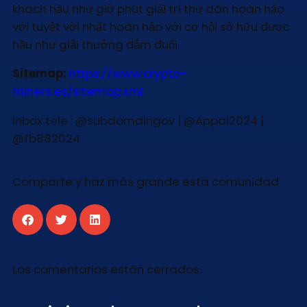
khách hầu như giờ phút giải trí thư dãn hoàn hảo
với tuyệt vời nhất hoàn hảo với cơ hội sở hữu được
hầu như giải thưởng đắm đuối.
Sitemap:
https://www.crypto-
miners.es/sitemap.xml
Inbox tele : @subdomaingov | @Appal2024 |
@fb882024
Comparte y haz más grande esta comunidad
Los comentarios están cerrados.