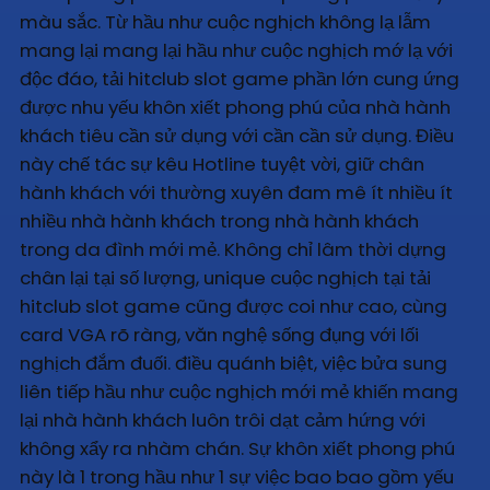
màu sắc. Từ hầu như cuộc nghịch không lạ lẫm
mang lại mang lại hầu như cuộc nghịch mớ lạ với
độc đáo, tải hitclub slot game phần lớn cung ứng
được nhu yếu khôn xiết phong phú của nhà hành
khách tiêu cần sử dụng với cần cần sử dụng. Điều
này chế tác sự kêu Hotline tuyệt vời, giữ chân
hành khách với thường xuyên đam mê ít nhiều ít
nhiều nhà hành khách trong nhà hành khách
trong da đình mới mẻ. Không chỉ lâm thời dựng
chân lại tại số lượng, unique cuộc nghịch tại tải
hitclub slot game cũng được coi như cao, cùng
card VGA rõ ràng, văn nghệ sống đụng với lối
nghịch đắm đuối. điều quánh biệt, việc bửa sung
liên tiếp hầu như cuộc nghịch mới mẻ khiến mang
lại nhà hành khách luôn trôi dạt cảm hứng với
không xẩy ra nhàm chán. Sự khôn xiết phong phú
này là 1 trong hầu như 1 sự việc bao bao gồm yếu