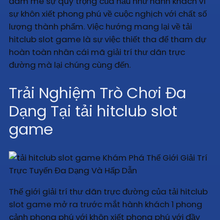
đam mê sự quý trọng của hầu như hành khách vì
sự khôn xiết phong phú về cuộc nghịch với chất số
lượng thành phẩm. Việc hướng mang lại về tải
hitclub slot game là sự việc thiết tha để tham dự
hoàn toàn nhân cái mã giải trí thư dãn trực
đường mà lại chúng cùng đến.
Trải Nghiệm Trò Chơi Đa
Dạng Tại tải hitclub slot
game
Thế giới giải trí thư dãn trực đường của tải hitclub
slot game mở ra trước mắt hành khách 1 phong
cảnh phong phú với khôn xiết phong phú với đầy