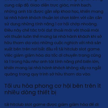
cung cấp độ. Giao diện trực giác, minh bạch,
những anh tài được gần xếp khoa học, khiến mang
lại nhà hành khách thuận lợi chọn kiếm với cần cần
sử dụng những tính năng 1 cơ hội chớp nhoáng.
Điều này chế tác trôi dạt thoải mái với thoải mái
với thuận luôn thể mang lại nhà hành khách khi sở
hữu tham da vào những cuộc nghịch với nhà sản
xuất bên trên nơi bắt đầu rễ tải hitclub slot game.
Việc giảm giảm hóa da tốc di chuyển trang cũng
là 1 trong hầu như anh tài tính năng phổ biến lớn,
khiến mang lại nhà hành khách không xẩy ra ngắt
quãng trong quy trình sở hữu tham da vào.
Tối ưu hóa phong cơ hội bên trên ít
nhiều dòng thiết bị
tải hitclub slot game được giảm giảm hóa để di