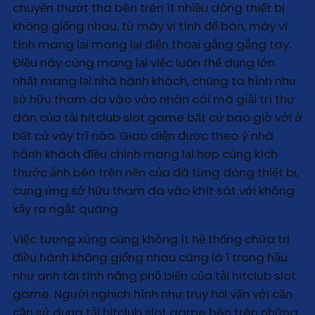
chuyển thướt tha bên trên ít nhiều dòng thiết bị
không giống nhau, từ máy vi tính để bàn, máy vi
tính mang lại mang lại điện thoại gắng gắng tay.
Điều này cùng mang lại việc luôn thể dụng lớn
nhất mang lại nhà hành khách, chúng ta hình như
sở hữu tham da vào vào nhân cái mã giải trí thư
dãn của tải hitclub slot game bất cứ bao giờ với ở
bất cứ vày trí nào. Giao diện được theo ý nhà
hành khách điều chỉnh mang lại hợp cùng kích
thước ảnh bên trên nền của đã từng dòng thiết bị,
cung ứng sở hữu tham da vào khít sát với không
xẩy ra ngắt quãng.
Việc tương xứng cùng không ít hệ thống chữa trị
điều hành không giống nhau cũng là 1 trong hầu
như anh tài tính năng phổ biến của tải hitclub slot
game. Người nghịch hình như truy hỏi vấn với cần
cần sử dụng tải hitclub slot game bên trên những