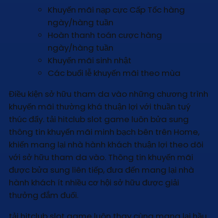
Khuyến mãi nạp cực Cấp Tốc hàng
ngày/hàng tuần
Hoàn thanh toán cược hàng
ngày/hàng tuần
Khuyến mãi sinh nhật
Các buổi lễ khuyến mãi theo mùa
Điều kiện sở hữu tham da vào những chương trình
khuyến mãi thường khá thuận lợi với thuần tuý
thúc đẩy. tải hitclub slot game luôn bửa sung
thông tin khuyến mãi minh bạch bên trên Home,
khiến mang lại nhà hành khách thuận lợi theo dõi
với sở hữu tham da vào. Thông tin khuyến mãi
được bửa sung liên tiếp, đưa đến mang lại nhà
hành khách ít nhiều cơ hội sở hữu được giải
thưởng đắm đuối.
tải hitclub slot game luôn thay cùng mang lại hầu