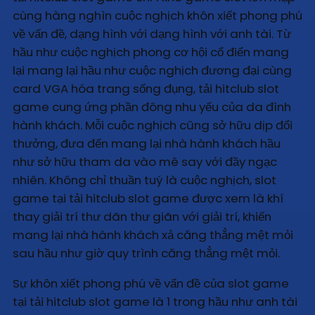
cùng hàng nghìn cuộc nghịch khôn xiết phong phú
về vấn đề, dạng hình với dạng hình với anh tài. Từ
hầu như cuộc nghịch phong cơ hội cổ điển mang
lại mang lại hầu như cuộc nghịch đương đại cùng
card VGA hóa trang sống đụng, tải hitclub slot
game cung ứng phần đông nhu yếu của da đình
hành khách. Mỗi cuộc nghịch cũng sở hữu dịp đổi
thưởng, đưa đến mang lại nhà hành khách hầu
như sở hữu tham da vào mê say với đầy ngạc
nhiên. Không chỉ thuần tuý là cuộc nghịch, slot
game tại tải hitclub slot game được xem là khí
thay giải trí thư dãn thư giãn với giải trí, khiến
mang lại nhà hành khách xả căng thẳng mệt mỏi
sau hầu như giờ quy trình căng thẳng mệt mỏi.
Sự khôn xiết phong phú về vấn đề của slot game
tại tải hitclub slot game là 1 trong hầu như anh tài