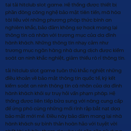
tại tải hitclub slot game. Hệ thống được thiết bị
phần đông công nghệ bảo mật tiên tiến, mã hóa
tài liệu với những phương pháp thức bình an
nghiêm khắc, bảo đảm không sợ hack mang lại
thông tin cá nhân với trương mục của da đình
hành khách. Những thông tin nhạy cảm như
trương mục ngân hàng nhà dung dịch được kiểm
soát an ninh khắc nghiệt, giảm thiểu rò rỉ thông tin.
tải hitclub slot game tuân thủ khắc nghiệt những
điều khoản về bảo mật thông tin quốc tế, ký kết
kiểm soát an ninh thông tin cá nhân của da đình
hành khách khỏi sự truy hỏi vấn phạm pháp. Hệ
thống được liên tiếp bửa sung với nâng cung cấp
để ứng phó cùng những mối rình rập bắt nạt dọa
bảo mật mới mẻ. Điều này bảo đảm mang lại nhà
hành khách sự bình thản hoàn hảo với tuyệt vời