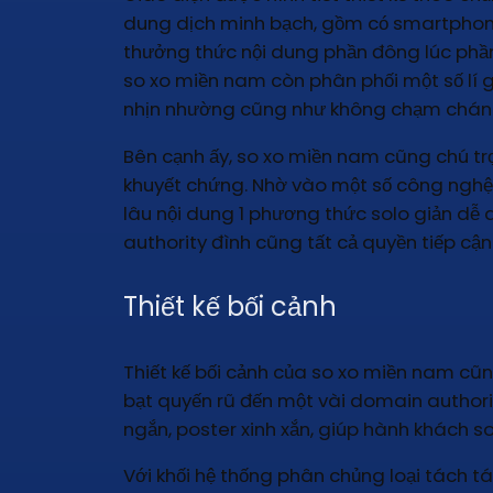
dung dịch minh bạch, gồm có smartphon
thưởng thức nội dung phần đông lúc phần 
so xo miền nam còn phân phối một số lí gi
nhịn nhường cũng như không chạm chán t
Bên cạnh ấy, so xo miền nam cũng chú trọ
khuyết chứng. Nhờ vào một số công nghệ 
lâu nội dung 1 phương thức solo giản dễ
authority đình cũng tất cả quyền tiếp cận 
Thiết kế bối cảnh
Thiết kế bối cảnh của so xo miền nam cũ
bạt quyến rũ đến một vài domain authori
ngắn, poster xinh xắn, giúp hành khách 
Với khối hệ thống phân chủng loại tách 