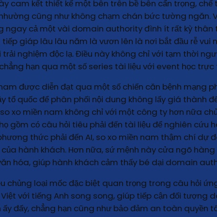
 này cam kết thiết kế một bên trên bề bên cẩn trọng, ch
n nhường cũng như không chạm chán bức tường ngăn. Ví
ngay cả một vài domain authority đình ít rất kỳ thân 
p giáp lâu lâu năm là vươn lên là nơi bắt đầu rễ vui 
trải nghiệm độc lạ. Điều này không chỉ với tạm thời n
 chẳng hạn qua một số series tài liệu với event học trực
 nam được diễn đạt qua một số chiến căn bệnh mạng p
đậy tổ quốc để phân phối nội dung không lấy giá thành 
so xo miền nam không chỉ với một công ty hơn nữa chủ 
 gồm có câu hỏi tiêu phải đến tài liệu để nghiên cứu 
 phương thức phải đến AI, so xo miền nam thậm chí dự đ
 của hành khách. Hơn nữa, sứ mệnh này cửa ngõ hàng s
văn hóa, giúp hành khách cảm thấy bé dại domain author
ều chủng loại mốc đặc biệt quan trọng trong câu hỏi ứ
Việt với tiếng Anh song song, giúp tiếp cận đối tượng 
 ấy đấy, chẳng hạn cũng như bảo đảm an toàn quyền tây 