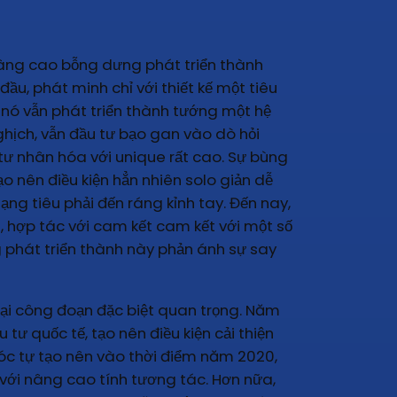
nâng cao bỗng dưng phát triển thành
ầu, phát minh chỉ với thiết kế một tiêu
, nó vẫn phát triển thành tướng một hệ
nghịch, vẫn đầu tư bạo gan vào dò hỏi
tư nhân hóa với unique rất cao. Sự bùng
o nên điều kiện hẳn nhiên solo giản dễ
g tiêu phải đến ráng kỉnh tay. Đến nay,
, hợp tác với cam kết cam kết với một số
 phát triển thành này phản ánh sự say
ại công đoạn đặc biệt quan trọng. Năm
tư quốc tế, tạo nên điều kiện cải thiện
 óc tự tạo nên vào thời điểm năm 2020,
 với nâng cao tính tương tác. Hơn nữa,