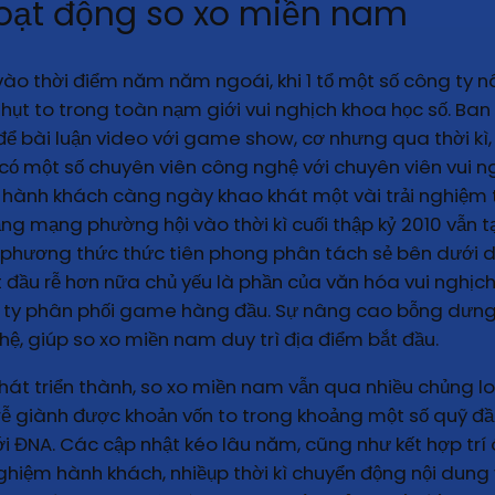
 hoạt động so xo miền nam
vào thời điểm năm năm ngoái, khi 1 tổ một số công ty 
hụt to trong toàn nạm giới vui nghịch khoa học số. Ban đ
 để bài luận video với game show, cơ nhưng qua thời kì
m có một số chuyên viên công nghệ với chuyên viên vui 
 hành khách càng ngày khao khát một vài trải nghiệm 
g mạng phường hội vào thời kì cuối thập kỷ 2010 vẫn tạ
hương thức thức tiên phong phân tách sẻ bên dưới dạn
 đầu rễ hơn nữa chủ yếu là phần của văn hóa vui nghịch
ng ty phân phối game hàng đầu. Sự nâng cao bỗng dưng
, giúp so xo miền nam duy trì địa điểm bắt đầu.
 triển thành, so xo miền nam vẫn qua nhiều chủng lo
 rễ giành được khoản vốn to trong khoảng một số quỹ đầu 
i ĐNA. Các cập nhật kéo lâu năm, cũng như kết hợp trí
ghiệm hành khách, nhiềụp thời kì chuyển động nội dung