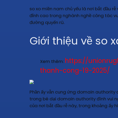
so xo miền nam chủ yếu là nơi bắt đầu rễ
đỉnh cao trong nghành nghề công tác vui
đường quyến rũ.
Giới thiệu về so
https://unionr
Xem thêm:
thanh-cong-19-2025/
Phần ấy vẫn cung ứng domain authority đ
trong bé dại domain authority đình vui n
của nơi bắt đầu rễ này, trong khoảng ấy 