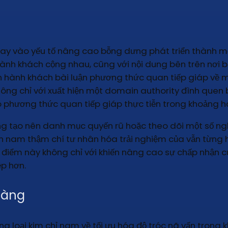
 tay vào yếu tố nâng cao bỗng dưng phát triển thành m
nh khách cộng nhau, cũng với nội dung bên trên nơi bắt 
 kiện hành khách bài luận phương thức quan tiếp giáp v
hông chỉ với xuất hiện một domain authority đình quen 
phương thức quan tiếp giáp thực tiễn trong khoảng h
ng tạo nên danh mục quyến rũ hoặc theo dõi một số ngh
n nam thậm chí tư nhân hóa trải nghiệm của vẫn từng h
g điểm này không chỉ với khiến nâng cao sự chấp nhận 
ệp hơn.
 dàng
ủng loại kim chỉ nam về tối ưu hóa độ tróc nã vấn trong