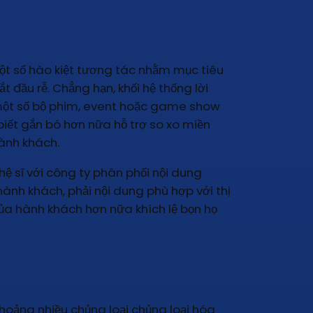
ột số hào kiệt tương tác nhằm mục tiêu
đầu rễ. Chẳng hạn, khối hệ thống lời
ề một số bộ phim, event hoặc game show
biết gắn bó hơn nữa hỗ trợ so xo miền
ành khách.
ệ sĩ với công ty phân phối nội dung
ành khách, phải nội dung phù hợp với thị
của hành khách hơn nữa khích lệ bọn họ
 khoảng nhiều chủng loại chủng loại hóa