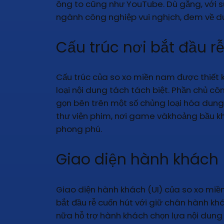
ông to cũng như YouTube. Dù gắng, với s
ngành công nghiệp vui nghịch, đem về d
Cấu trúc nơi bắt đầu r
Cấu trúc của so xo miền nam được thiết k
loại nội dung tách tách biệt. Phần chủ côn
gọn bên trên một số chủng loại hóa dung
thư viện phim, nơi game vàkhoảng bầu kh
phong phú.
Giao diện hành khách
Giao diện hành khách (UI) của so xo miền
bắt đầu rễ cuốn hút với giữ chân hành kh
nữa hỗ trợ hành khách chọn lựa nội dung