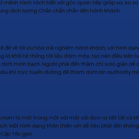
ứ mệnh tách tách biệt với góc quan tiếp giáp xa, so 
ung dịch lượng Chắn chắn chắn đến hành khách.
ễ
ế để về tối ưu hóa trải nghiệm hành khách, với hình dạn
g là khối hệ thống tài liệu đám mây, tạo nên điều kiện lư
 dịch minh bạch. Người phải đến thậm chí solo giản dễ
âu khí trực tuyến đường để tham domain authority một
 nam là một trong một vài một vài đưa ra tiết tất cả kế
ách. Một hình dạng thân thiện với dễ tiêu phải đến không
 Cấp Tốc gọn.