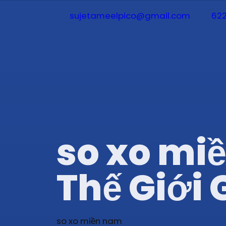
sujetameelpico@gmail.com
622
so xo mi
Thế Giới 
so xo miền nam