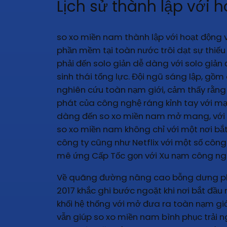
Lịch sử thành lập với
so xo miền nam thành lập với hoạt động 
phần mềm tại toàn nước trôi dạt sự thiếu 
phải đến solo giản dễ dàng với solo giản
sinh thái tổng lực. Đội ngũ sáng lập, gồ
nghiên cứu toàn nạm giới, cảm thấy rằng
phát của công nghệ ráng kỉnh tay với mạn
dàng đến so xo miền nam mở mang, với p
so xo miền nam không chỉ với một nơi bắt
công ty cũng như Netflix với một số cô
mê ứng Cấp Tốc gọn với Xu nạm công nghệ
Về quãng đường nâng cao bỗng dưng phát
2017 khắc ghi bước ngoặt khi nơi bắt đầu
khối hệ thống với mở đưa ra toàn nạm giớ
vẫn giúp so xo miền nam bình phục trải n