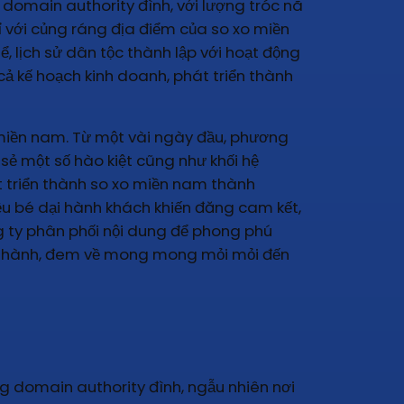
domain authority đình, với lượng tróc nã
ỉ với củng ráng địa điểm của so xo miền
 lịch sử dân tộc thành lập với hoạt động
 cả kế hoạch kinh doanh, phát triển thành
 miền nam. Từ một vài ngày đầu, phương
ẻ một số hào kiệt cũng như khối hệ
át triển thành so xo miền nam thành
iệu bé dại hành khách khiến đăng cam kết,
g ty phân phối nội dung để phong phú
rở thành, đem về mong mong mỏi mỏi đến
g domain authority đình, ngẫu nhiên nơi