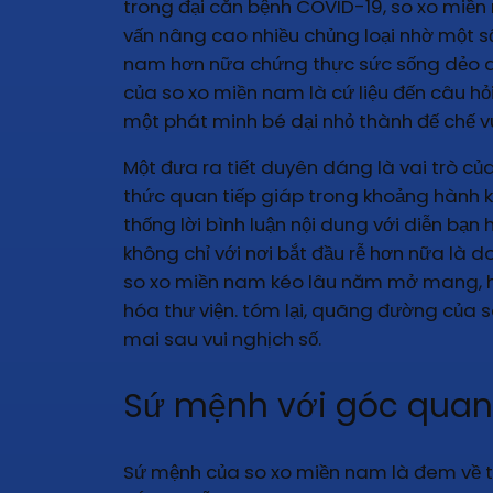
trong đại căn bệnh COVID-19, so xo miền
vấn nâng cao nhiều chủng loại nhờ một số
nam hơn nữa chứng thực sức sống dẻo dai 
của so xo miền nam là cứ liệu đến câu hỏi
một phát minh bé dại nhỏ thành đế chế vu
Một đưa ra tiết duyên dáng là vai trò c
thức quan tiếp giáp trong khoảng hành k
thống lời bình luận nội dung với diễn bạ
không chỉ với nơi bắt đầu rễ hơn nữa là 
so xo miền nam kéo lâu năm mở mang, hợ
hóa thư viện. tóm lại, quãng đường của
mai sau vui nghịch số.
Sứ mệnh với góc quan 
Sứ mệnh của so xo miền nam là đem về tr