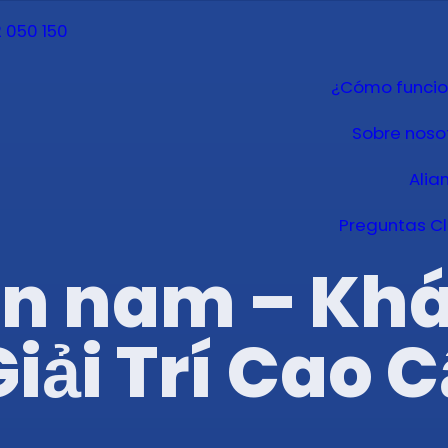
 050 150
¿Cómo funci
Sobre noso
Alia
Preguntas C
ền nam – Kh
Giải Trí Cao 