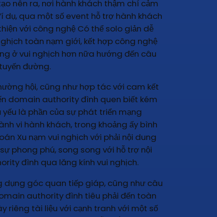
ế tạo nên ra, nơi hành khách thậm chí cảm
 dụ, qua một số event hỗ trợ hành khách
thiện với công nghệ Có thể solo giản dễ
nghịch toàn nạm giới, kết hợp công nghệ
gưng ở vui nghịch hơn nữa hướng đến câu
 tuyến đường.
hường hội, cũng như hợp tác với cam kết
đến domain authority đình quen biết kém
yếu là phần của sự phát triển mạng
hành vi hành khách, trong khoảng ấy bình
oán Xu nạm vui nghịch với phải nội dung
ự phong phú, song song với hỗ trợ nội
ity đình qua lăng kính vui nghịch.
ng dụng góc quan tiếp giáp, cũng như câu
domain authority đình tiêu phải đến toàn
riêng tài liệu với cạnh tranh với một số