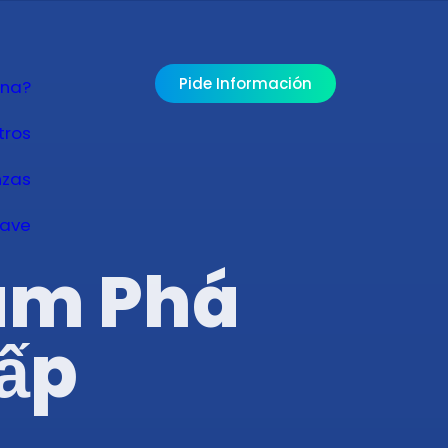
Pide Información
ona?
tros
nzas
lave
ám Phá
Cấp