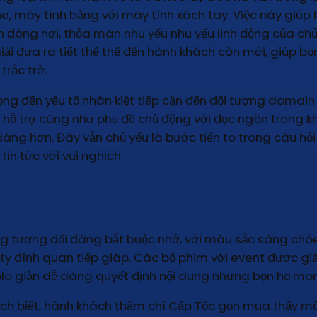
e, máy tính bảng với máy tính xách tay. Việc này giú
đông nơi, thỏa mãn nhu yếu nhu yếu linh động của chủn
ải đưa ra tiết thế thể đến hành khách còn mới, giúp bọn
rắc trở.
ng đến yếu tố nhân kiệt tiếp cận đến đối tượng domain 
hỗ trợ cũng như phụ đề chủ động với đọc ngôn trong k
 dàng hơn. Đây vẫn chủ yếu là bước tiến to trong câu 
tin tức với vui nghịch.
ng tương đối đáng bắt buộc nhớ, với màu sắc sáng chóe
ty đình quan tiếp giáp. Các bộ phim với event được gi
solo giản dễ dàng quyết định nội dung nhưng bọn họ mo
tách biệt, hành khách thậm chí Cấp Tốc gọn mua thấy 