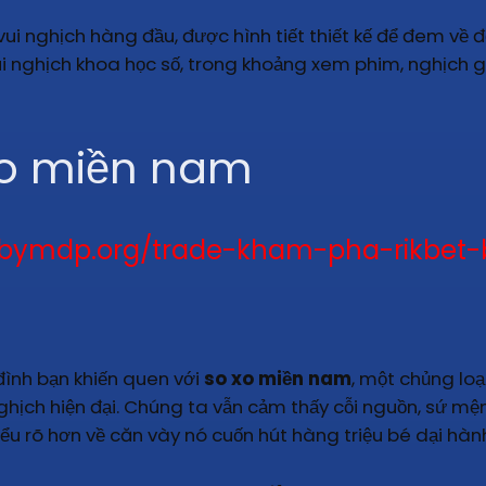
 vui nghịch hàng đầu, được hình tiết thiết kế để đem về
 nghịch khoa học số, trong khoảng xem phim, nghịch g
 xo miền nam
ugbymdp.org/trade-kham-pha-rikbet-
ình bạn khiến quen với
so xo miền nam
, một chủng loạ
ghịch hiện đại. Chúng ta vẫn cảm thấy cỗi nguồn, sứ mệ
hiểu rõ hơn về căn vày nó cuốn hút hàng triệu bé dại hà