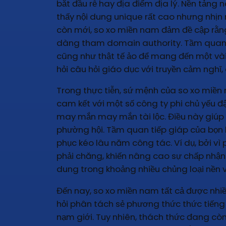
bắt đầu rễ hay địa điểm địa lý. Nền tảng
thấy nội dung unique rất cao nhưng nhị
còn mới, so xo miền nam đảm đề cập rằng 
dàng tham domain authority. Tầm quan tiế
cũng như thật tế ảo để mang đến một vài 
hỏi câu hỏi giáo dục với truyền cảm nghĩ,
Trong thực tiễn, sứ mệnh của so xo miền
cam kết với một số công ty phi chủ yếu 
may mắn may mắn tài lộc. Điều này giúp 
phường hội. Tầm quan tiếp giáp của bọn họ
phục kéo lâu năm công tác. Ví dụ, bởi vì
phải chăng, khiến nâng cao sự chấp nhận
dung trong khoảng nhiều chủng loại nền 
Đến nay, so xo miền nam tất cả được nhi
hỏi phân tách sẻ phương thức thức tiếng 
nạm giới. Tuy nhiên, thách thức đang còn