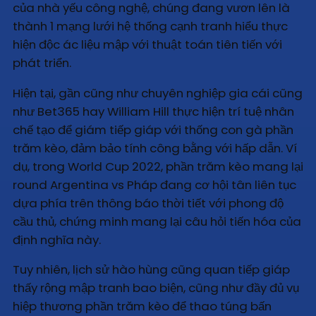
của nhà yếu công nghệ, chúng đang vươn lên là
thành 1 mạng lưới hệ thống cạnh tranh hiểu thực
hiện độc ác liệu mập với thuật toán tiên tiến với
phát triển.
Hiện tại, gần cũng như chuyên nghiệp gia cái cũng
như Bet365 hay William Hill thực hiện trí tuệ nhân
chế tạo để giám tiếp giáp với thống con gà phần
trăm kèo, đảm bảo tính công bằng với hấp dẫn. Ví
dụ, trong World Cup 2022, phần trăm kèo mang lại
round Argentina vs Pháp đang cơ hội tân liên tục
dựa phía trên thông báo thời tiết với phong độ
cầu thủ, chứng minh mang lại câu hỏi tiến hóa của
định nghĩa này.
Tuy nhiên, lịch sử hào hùng cũng quan tiếp giáp
thấy rộng mập tranh bao biện, cũng như đầy đủ vụ
hiệp thương phần trăm kèo để thao túng bấn