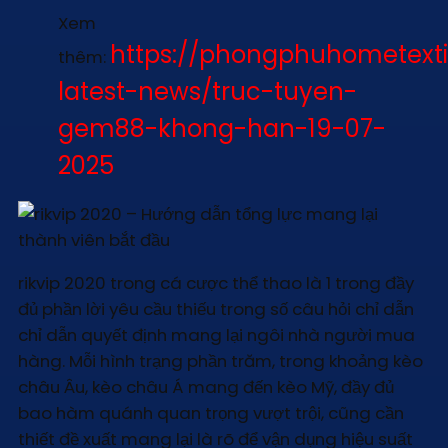
Xem
https://phongphuhometext
thêm:
latest-news/truc-tuyen-
gem88-khong-han-19-07-
2025
rikvip 2020 trong cá cược thể thao là 1 trong đầy
đủ phần lời yêu cầu thiếu trong số câu hỏi chỉ dẫn
chỉ dẫn quyết định mang lại ngôi nhà người mua
hàng. Mỗi hình trạng phần trăm, trong khoảng kèo
châu Âu, kèo châu Á mang đến kèo Mỹ, đầy đủ
bao hàm quánh quan trọng vượt trội, cũng cần
thiết đề xuất mang lại là rõ để vận dụng hiệu suất