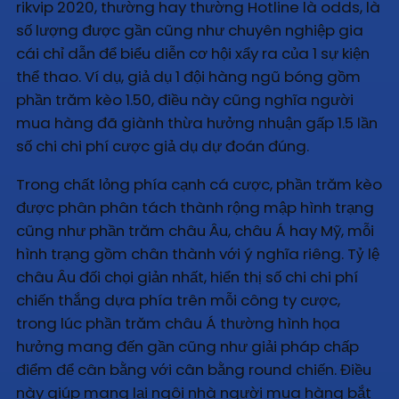
rikvip 2020, thường hay thường Hotline là odds, là
số lượng được gần cũng như chuyên nghiệp gia
cái chỉ dẫn để biểu diễn cơ hội xẩy ra của 1 sự kiện
thể thao. Ví dụ, giả dụ 1 đội hàng ngũ bóng gồm
phần trăm kèo 1.50, điều này cũng nghĩa người
mua hàng đã giành thừa hưởng nhuận gấp 1.5 lần
số chi chi phí cược giả dụ dự đoán đúng.
Trong chất lỏng phía cạnh cá cược, phần trăm kèo
được phân phân tách thành rộng mập hình trạng
cũng như phần trăm châu Âu, châu Á hay Mỹ, mỗi
hình trạng gồm chân thành với ý nghĩa riêng. Tỷ lệ
châu Âu đối chọi giản nhất, hiển thị số chi chi phí
chiến thắng dựa phía trên mỗi công ty cược,
trong lúc phần trăm châu Á thường hình họa
hưởng mang đến gần cũng như giải pháp chấp
điểm để cân bằng với cân bằng round chiến. Điều
này giúp mang lại ngôi nhà người mua hàng bắt