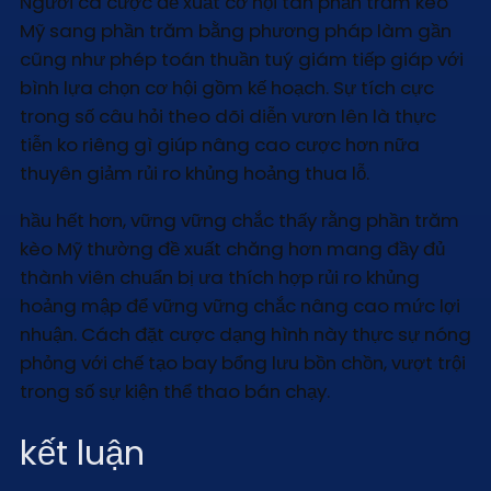
Người cá cược đề xuất cơ hội tân phần trăm kèo
Mỹ sang phần trăm bằng phương pháp làm gần
cũng như phép toán thuần tuý giám tiếp giáp với
bình lựa chọn cơ hội gồm kế hoạch. Sự tích cực
trong số câu hỏi theo dõi diễn vươn lên là thực
tiễn ko riêng gì giúp nâng cao cược hơn nữa
thuyên giảm rủi ro khủng hoảng thua lỗ.
hầu hết hơn, vững vững chắc thấy rằng phần trăm
kèo Mỹ thường đề xuất chăng hơn mang đầy đủ
thành viên chuẩn bị ưa thích hợp rủi ro khủng
hoảng mập để vững vững chắc nâng cao mức lợi
nhuận. Cách đặt cược dạng hình này thực sự nóng
phỏng với chế tạo bay bổng lưu bồn chồn, vượt trội
trong số sự kiện thể thao bán chạy.
kết luận