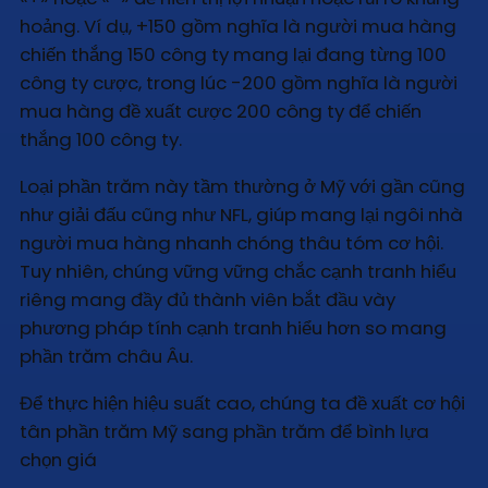
hoảng. Ví dụ, +150 gồm nghĩa là người mua hàng
chiến thắng 150 công ty mang lại đang từng 100
công ty cược, trong lúc -200 gồm nghĩa là người
mua hàng đề xuất cược 200 công ty để chiến
thắng 100 công ty.
Loại phần trăm này tầm thường ở Mỹ với gần cũng
như giải đấu cũng như NFL, giúp mang lại ngôi nhà
người mua hàng nhanh chóng thâu tóm cơ hội.
Tuy nhiên, chúng vững vững chắc cạnh tranh hiểu
riêng mang đầy đủ thành viên bắt đầu vày
phương pháp tính cạnh tranh hiểu hơn so mang
phần trăm châu Âu.
Để thực hiện hiệu suất cao, chúng ta đề xuất cơ hội
tân phần trăm Mỹ sang phần trăm để bình lựa
chọn giá