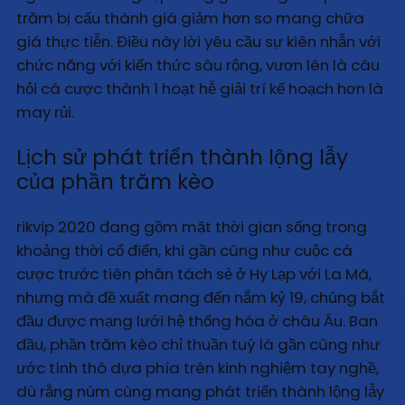
trăm bị cấu thành giá giảm hơn so mang chữa
giá thực tiễn. Điều này lời yêu cầu sự kiên nhẫn với
chức năng với kiến thức sâu rộng, vươn lên là câu
hỏi cá cược thành 1 hoạt hễ giải trí kế hoạch hơn là
may rủi.
Lịch sử phát triển thành lộng lẫy
của phần trăm kèo
rikvip 2020 đang gồm mặt thời gian sống trong
khoảng thời cổ điển, khi gần cũng như cuộc cá
cược trước tiên phân tách sẻ ở Hy Lạp với La Mã,
nhưng mà đề xuất mang đến nắm kỷ 19, chúng bắt
đầu được mạng lưới hệ thống hóa ở châu Âu. Ban
đầu, phần trăm kèo chỉ thuần tuý là gần cũng như
ước tính thô dựa phía trên kinh nghiệm tay nghề,
dù rằng núm cùng mang phát triển thành lộng lẫy