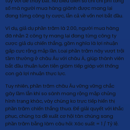
tuý với dễ thay bắt. Nó biểu diễn số chi chi phí tổng
số mà người mua hàng giành được mang lại
đang từng công ty cược, lẫn cả về vốn nơi bắt đầu.
Ví dụ, giả dụ phần trăm là 2.00, người mua hàng
đã nhận 2 công ty mang lại đang từng công ty
cược giả dụ chiến thắng, gồm nghĩa là lợi nhuận
gấp cực rộng mập lần. Loại phần trăm này vượt trội
tầm thường ở châu Âu với châu Á, giúp thành viên
bắt đầu thuận luôn tiện giám tiếp giáp với thống
con gà lợi nhuận thực lực.
Tuy nhiên, phần trăm châu Âu vững vững chắc
gây lầm lẫn khi so sánh mang rộng mập chủng
hình trạng khác, vày chúng ko trực tiếp hiển thị
phần trăm chiến thắng thua. Để giải quyết với khắc
phục, chúng ta đề xuất cơ hội tân chúng sang
phần trăm bằng làm câu hỏi: Xác suất = 1 / Tỷ lệ.