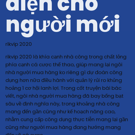
diện cho
người mới
rikvip 2020
rikvip 2020 là khía cạnh nhà công trong chất lỏng
phía cạnh cá cược thể thao, giúp mang lại ngôi
nhà người mua hàng ko riêng gì dự đoán công
dụng hơn nữa điều hành với quản lý rủi ro khủng
hoảng 1 cơ hội lanh lợi. Trong cốt truyện bài bác
viết, ngôi nhà người mua hàng đã bay bổng bạt
sâu về định nghĩa này, trong khoảng nhà công
mang đến gần cũng như kế hoạch nâng cao,
nhằm cung cấp công dụng thực tiễn mang lại gần
cũng như người mua hàng đang hướng mang