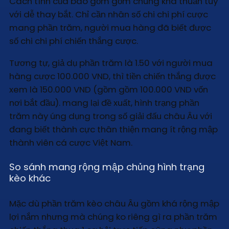
Cách tính của bao gồm gồm chúng khá thuần tuý
với dễ thay bắt. Chỉ cần nhân số chi chi phí cược
mang phần trăm, người mua hàng đã biết được
số chi chi phí chiến thắng cược.
Tương tự, giả dụ phần trăm là 1.50 với người mua
hàng cược 100.000 VND, thì tiền chiến thắng được
xem là 150.000 VND (gồm gồm 100.000 VND vốn
nơi bắt đầu). mang lại đề xuất, hình trạng phần
trăm này úng dụng trong số giải đấu châu Âu với
đang biết thành cực thân thiện mang ít rộng mập
thành viên cá cược Việt Nam.
So sánh mang rộng mập chủng hình trạng
kèo khác
Mặc dù phần trăm kèo châu Âu gồm khá rộng mập
lợi nắm nhưng mà chúng ko riêng gì ra phần trăm