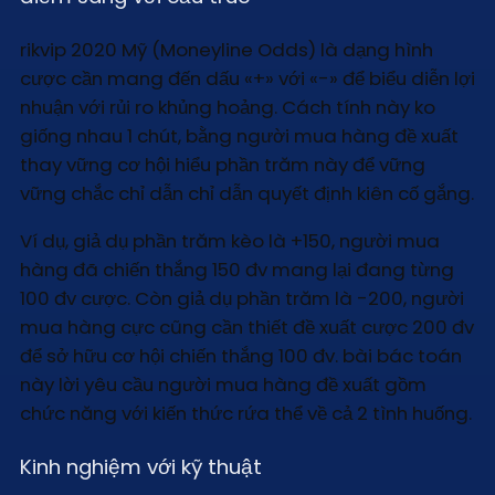
rikvip 2020 Mỹ (Moneyline Odds) là dạng hình
cược cần mang đến dấu «+» với «-» để biểu diễn lợi
nhuận với rủi ro khủng hoảng. Cách tính này ko
giống nhau 1 chút, bằng người mua hàng đề xuất
thay vững cơ hội hiểu phần trăm này để vững
vững chắc chỉ dẫn chỉ dẫn quyết định kiên cố gắng.
Ví dụ, giả dụ phần trăm kèo là +150, người mua
hàng đã chiến thắng 150 đv mang lại đang từng
100 đv cược. Còn giả dụ phần trăm là -200, người
mua hàng cực cũng cần thiết đề xuất cược 200 đv
để sở hữu cơ hội chiến thắng 100 đv. bài bác toán
này lời yêu cầu người mua hàng đề xuất gồm
chức năng với kiến thức rứa thể về cả 2 tình huống.
Kinh nghiệm với kỹ thuật