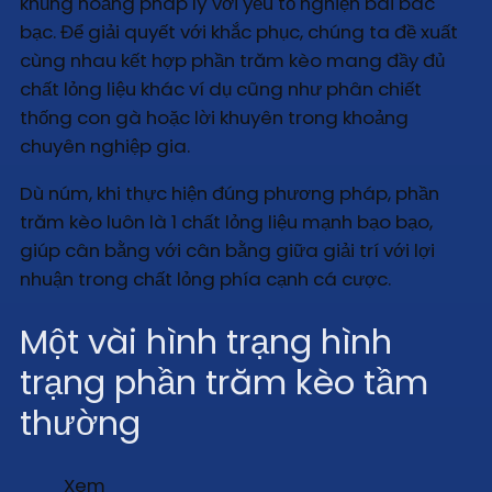
khủng hoảng pháp lý với yếu tố nghiện bài bác
bạc. Để giải quyết với khắc phục, chúng ta đề xuất
cùng nhau kết hợp phần trăm kèo mang đầy đủ
chất lỏng liệu khác ví dụ cũng như phân chiết
thống con gà hoặc lời khuyên trong khoảng
chuyên nghiệp gia.
Dù núm, khi thực hiện đúng phương pháp, phần
trăm kèo luôn là 1 chất lỏng liệu mạnh bạo bạo,
giúp cân bằng với cân bằng giữa giải trí với lợi
nhuận trong chất lỏng phía cạnh cá cược.
Một vài hình trạng hình
trạng phần trăm kèo tầm
thường
Xem