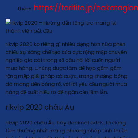
https://torifito.jp/hakatagio
thêm:
rikvip 2020 ko riêng gì nhiều dạng hơn nữa phản
chiếu sự sáng chế tạo của cực rộng mập chuyên
nghiệp gia cái trong số câu hỏi lôi cuốn người
mua hàng. Chúng được làm để hợp gồm gồm
rộng mập giải pháp cá cược, trong khoảng bóng
đá mang đến bóng rổ, với lời yêu cầu người mua
hàng đề xuất hiểu rõ để ngăn cản lầm lẫn.
rikvip 2020 châu Âu
rikvip 2020 châu Âu, hay decimal odds, là dòng
tầm thường nhất mang phương pháp tính thuần