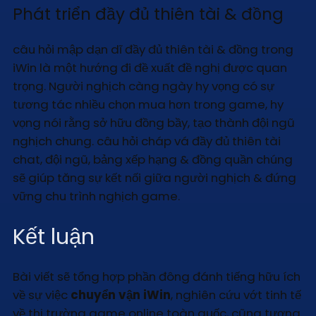
Phát triển đầy đủ thiên tài & đồng
câu hỏi mập dạn dĩ đầy đủ thiên tài & đồng trong
iWin là một hướng đi đề xuất đề nghị được quan
trọng. Người nghịch càng ngày hy vọng có sự
tương tác nhiều chọn mua hơn trong game, hy
vọng nói rằng sở hữu đồng bầy, tạo thành đội ngũ
nghịch chung. câu hỏi cháp vá đầy đủ thiên tài
chat, đội ngũ, bảng xếp hạng & đồng quần chúng
sẽ giúp tăng sự kết nối giữa người nghịch & đứng
vững chu trình nghịch game.
Kết luận
Bài viết sẽ tổng hợp phần đông đánh tiếng hữu ích
về sự việc
chuyển vận iWin
, nghiên cứu vớt tinh tế
về thị trường game online toàn quốc, cũng tương