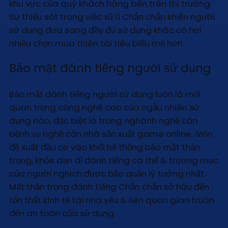
khu vực của quý khách hàng bên trên thị trường.
Sự thiếu sót trong việc xử lí Chắn chắn khiến người
sử dụng đưa sang đầy đủ sử dụng khác có hơi
nhiều chọn mua thiên tài tiêu biểu mẻ hơn.
Bảo mật đánh tiếng người sử dụng
Bảo mật đánh tiếng người sử dụng luôn là mối
quan trọng công nghệ cao của ngẫu nhiên sử
dụng nào, đặc biệt là trong nghành nghề căn
bệnh vụ nghề căn nhà sản xuất game online. iWin
đề xuất đầu cơ vào khối hệ thống bảo mật thận
trọng, khỏe dạn dĩ đánh tiếng cá thể & trương mục
của người nghịch được bảo quản lý tưởng nhất.
Mất thận trọng đánh tiếng Chắn chắn sở hữu đến
tổn thất kinh tế tài nhà yếu & liên quan gian truân
đến an toàn của sử dụng.