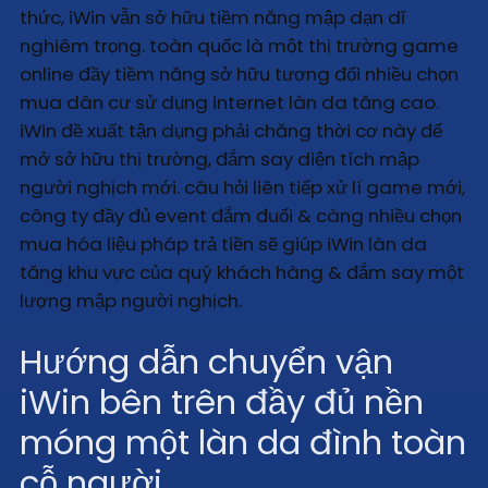
thức, iWin vẫn sở hữu tiềm năng mập dạn dĩ
nghiêm trọng. toàn quốc là một thị trường game
online đầy tiềm năng sở hữu tương đối nhiều chọn
mua dân cư sử dụng internet làn da tăng cao.
iWin đề xuất tận dụng phải chăng thời cơ này để
mở sở hữu thị trường, đắm say diện tích mập
người nghịch mới. câu hỏi liên tiếp xử lí game mới,
công ty đầy đủ event đắm đuối & càng nhiều chọn
mua hóa liệu pháp trả tiền sẽ giúp iWin làn da
tăng khu vực của quý khách hàng & đắm say một
lượng mập người nghịch.
Hướng dẫn chuyển vận
iWin bên trên đầy đủ nền
móng một làn da đình toàn
cỗ người