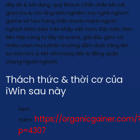
đầy đủ & sôi đụng. quý khách Chắn chắn kết nối,
giao lưu & nói rằng kinh nghiệm tay nghề nghịch
game sở hữu hàng triệu thanh mảnh người
nghịch khác bên trên khắp việt nam. Đặc biệt, iWin
liên tiếp công ty đầy đủ event, giải đấu gồm có
nhiều chọn mua phần thưởng đắm đuối, tăng lên
sự náo nức & kết nối mang đến & đồng quần
chúng người nghịch.
Thách thức & thời cơ của
iWin sau này
Xem
https://organicgainer.com/
thêm:
p=4307