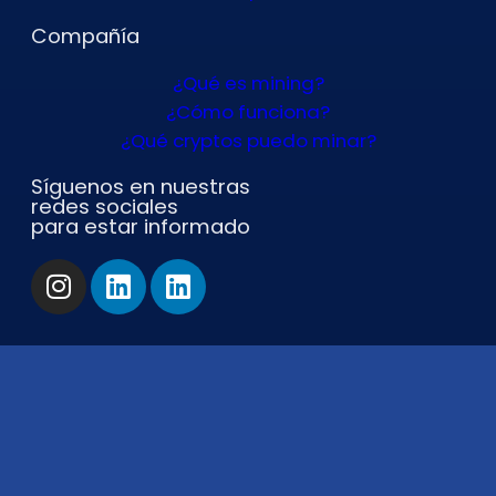
Compañía
¿Qué es mining?
¿Cómo funciona?
¿Qué cryptos puedo minar?
Síguenos en nuestras
redes sociales
para estar informado