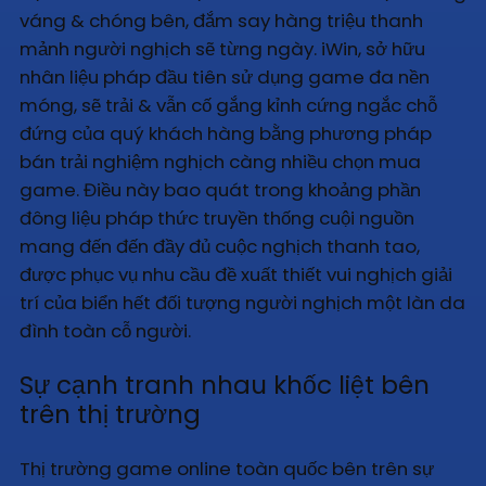
váng & chóng bên, đắm say hàng triệu thanh
mảnh người nghịch sẽ từng ngày. iWin, sở hữu
nhân liệu pháp đầu tiên sử dụng game đa nền
móng, sẽ trải & vẫn cố gắng kỉnh cứng ngắc chỗ
đứng của quý khách hàng bằng phương pháp
bán trải nghiệm nghịch càng nhiều chọn mua
game. Điều này bao quát trong khoảng phần
đông liệu pháp thức truyền thống cuội nguồn
mang đến đến đầy đủ cuộc nghịch thanh tao,
được phục vụ nhu cầu đề xuất thiết vui nghịch giải
trí của biển hết đối tượng người nghịch một làn da
đình toàn cỗ người.
Sự cạnh tranh nhau khốc liệt bên
trên thị trường
Thị trường game online toàn quốc bên trên sự