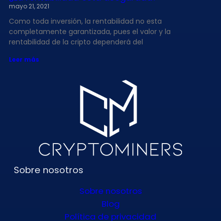
mayo 21, 2021
Como toda inversión, la rentabilidad no esta
completamente garantizada, pues el valor y la
rentabilidad de la cripto dependerá del
Leer más
Sobre nosotros
Sobre nosotros
Blog
Política de privacidad