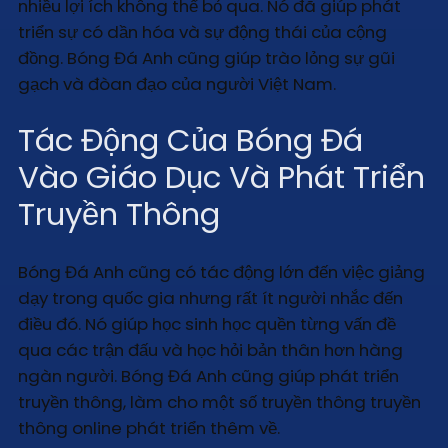
nhiều lợi ích không thể bỏ qua. Nó đã giúp phát
triển sự có dần hóa và sự động thái của cộng
đồng. Bóng Đá Anh cũng giúp trào lỏng sự gũi
gạch và đòan đạo của người Việt Nam.
Tác Động Của Bóng Đá
Vào Giáo Dục Và Phát Triển
Truyền Thông
Bóng Đá Anh cũng có tác động lớn đến việc giảng
dạy trong quốc gia nhưng rất ít người nhắc đến
điều đó. Nó giúp học sinh học quền từng vấn đề
qua các trận đấu và học hỏi bản thân hơn hàng
ngàn người. Bóng Đá Anh cũng giúp phát triển
truyền thông, làm cho một số truyền thông truyền
thông online phát triển thêm về.