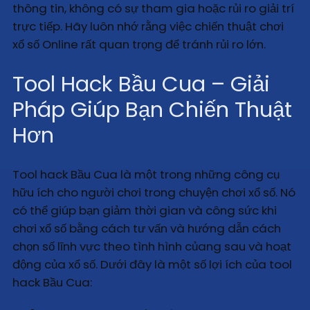
thông tin, không có sự tham gia hoặc rủi ro giải trí
trực tiếp. Hãy luôn nhớ rằng việc chiến thuật chơi
xổ số Online rất quan trọng để tránh rủi ro lớn.
Tool Hack Bầu Cua – Giải
Pháp Giúp Bạn Chiến Thuật
Hơn
Tool hack Bầu Cua là một trong những công cụ
hữu ích cho người chơi trong chuyện chơi xổ số. Nó
có thể giúp bạn giảm thời gian và công sức khi
chơi xổ số bằng cách tư vấn và hướng dẫn cách
chọn số lĩnh vực theo tình hình củang sau và hoạt
động của xổ số. Dưới đây là một số lợi ích của tool
hack Bầu Cua: