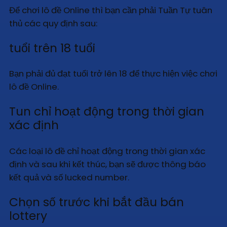
Để chơi lô đề Online thì bạn cần phải Tuần Tự tuân
thủ các quy định sau:
tuổi trên 18 tuổi
Bạn phải đủ đạt tuổi trở lên 18 để thực hiện việc chơi
lô đề Online.
Tun chỉ hoạt động trong thời gian
xác định
Các loại lô đề chỉ hoạt động trong thời gian xác
định và sau khi kết thúc, bạn sẽ được thông báo
kết quả và số lucked number.
Chọn số trước khi bắt đầu bán
lottery