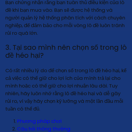
Bạn chứng nhận rằng bạn tuân thủ điều kiện của lô
đề khi bạn mua vào. Bạn sẽ được hệ thống và
người quản lý hệ thống phân tích với cách chuyên
nghiệp, để đảm bảo cho mỗi vòng lô đề luôn tránh
rủi ro quá lớn.
3. Tại sao mình nên chọn số trong lô
đề héo hại?
Có rất nhiều lý do để chọn số trong lô đề héo hại, kể
cả việc có thể giữ cho lợi ích của mình trả lại cho
mình hoặc có thể giữ cho lợi nhuận lâu dài. Tuy
nhiên, hãy luôn nhớ rằng lô đề héo hại và dễ gây
rủi ro, vì vậy hãy chọn kỹ lưỡng và một lần đầu mỗi
tuần có thể đủ.
Phương pháp chơi
Câu hỏi thông thường