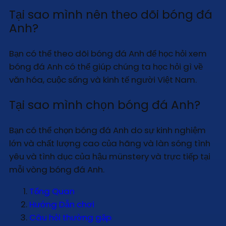
Tại sao mình nên theo dõi bóng đá
Anh?
Bạn có thể theo dõi bóng đá Anh để học hỏi xem
bóng đá Anh có thể giúp chúng ta học hỏi gì về
văn hóa, cuộc sống và kinh tế người Việt Nam.
Tại sao mình chọn bóng đá Anh?
Bạn có thể chọn bóng đá Anh do sự kinh nghiệm
lớn và chất lượng cao của hãng và làn sóng tình
yêu và tình dục của hậu münstery và trực tiếp tại
mỗi vòng bóng đá Anh.
Tổng Quan
Hướng Dẫn chơi
Câu hỏi thường gặp