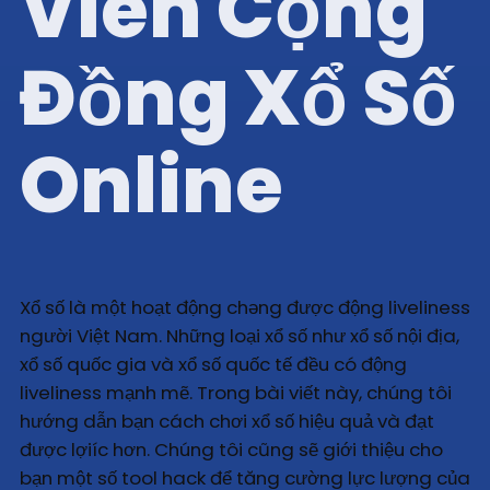
Viên Cộng
Đồng Xổ Số
Online
Xổ số là một hoạt động chәng được động liveliness
người Việt Nam. Những loại xổ số như xổ số nội địa,
xổ số quốc gia và xổ số quốc tế đều có động
liveliness mạnh mẽ. Trong bài viết này, chúng tôi
hướng dẫn bạn cách chơi xổ số hiệu quả và đạt
được lợiíc hơn. Chúng tôi cũng sẽ giới thiệu cho
bạn một số tool hack để tăng cường lực lượng của