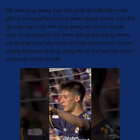
Để chơi ứng dụng, bạn cần phải tải xuất bản miễn
phí từ Google Play Store hoặc Apple Store. Sau khi
tải xuất bản, hãy mở ứng dụng và tạo tài khoản
mới. Ứng dụng hỗ trợ theo giảng dạy bằng video
và quảng cáo, hãy theo dõi hộp thư email và các
thông báo trong ứng dụng để có thể học hỏi cách
chơi một cách chi tiết.