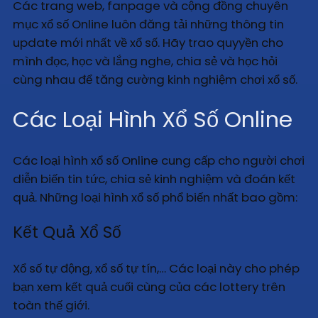
Các trang web, fanpage và cộng đồng chuyên
mục xổ số Online luôn đăng tải những thông tin
update mới nhất về xổ số. Hãy trao quyyền cho
mình đọc, học và lắng nghe, chia sẻ và học hỏi
cùng nhau để tăng cường kinh nghiệm chơi xổ số.
Các Loại Hình Xổ Số Online
Các loại hình xổ số Online cung cấp cho người chơi
diễn biến tin tức, chia sẻ kinh nghiệm và đoán kết
quả. Những loại hình xổ số phổ biến nhất bao gồm:
Kết Quả Xổ Số
Xổ số tự động, xổ số tự tín,… Các loại này cho phép
bạn xem kết quả cuối cùng của các lottery trên
toàn thế giới.