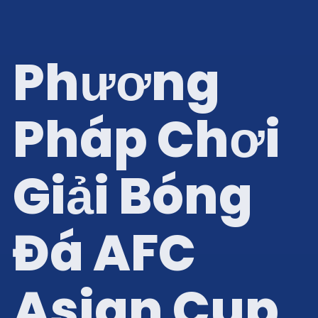
Phương
Pháp Chơi
Giải Bóng
Đá AFC
Asian Cup