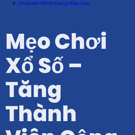
Chuynén Nhan Dung Bầu Cua
Mẹo Chơi
Xổ Số –
Tăng
Thành