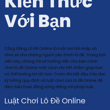
Kiến Thức
Với Bạn
Cộng Đồng Lô Đề Online là một nơi hội nhập và
chia sẻ cho những người yêu thích lô đề. Trong bài
viết này, chúng tôi sẽ hướng dẫn cho bạn cách
chơi lô đề Online một cách chi tiết nhằm giúp bạn
có thể hưởng lợi tốt hơn. Trước khi bắt đầu, hãy đọc
kỹ lưỡng quy định và luật chơi của lô đề Online để
đảm bảo hoạt động xứng đáng với pháp luật.
Luật Chơi Lô Đề Online