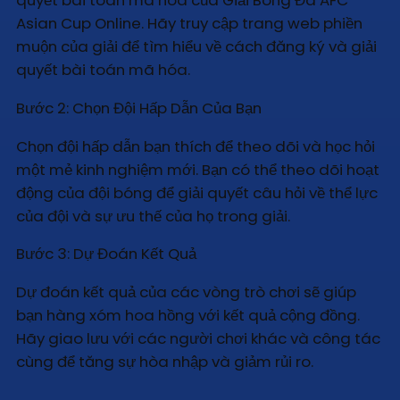
Asian Cup Online. Hãy truy cập trang web phiền
muộn của giải để tìm hiểu về cách đăng ký và giải
quyết bài toán mã hóa.
Bước 2: Chọn Đội Hấp Dẫn Của Bạn
Chọn đội hấp dẫn bạn thích để theo dõi và học hỏi
một mẻ kinh nghiệm mới. Bạn có thể theo dõi hoạt
động của đội bóng để giải quyết câu hỏi về thể lực
của đội và sự ưu thế của họ trong giải.
Bước 3: Dự Đoán Kết Quả
Dự đoán kết quả của các vòng trò chơi sẽ giúp
bạn hàng xóm hoa hồng với kết quả cộng đồng.
Hãy giao lưu với các người chơi khác và công tác
cùng để tăng sự hòa nhập và giảm rủi ro.