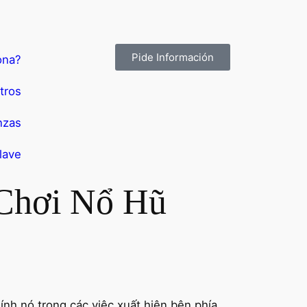
Pide Información
ona?
tros
nzas
lave
 Chơi Nổ Hũ
hính nó trong các việc xuất hiện bên phía