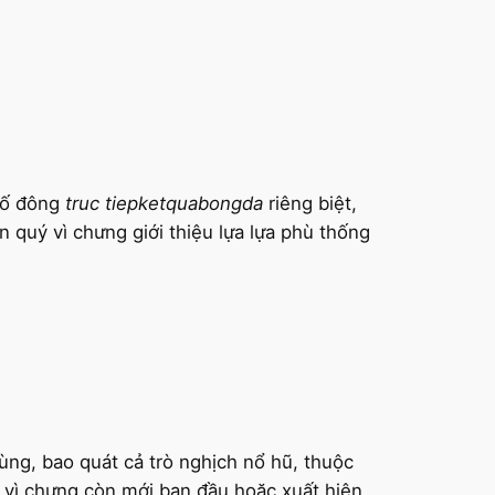
 số đông
truc tiepketquabongda
riêng biệt,
n quý vì chưng giới thiệu lựa lựa phù thống
 dùng, bao quát cả trò nghịch nổ hũ, thuộc
ý vì chưng còn mới ban đầu hoặc xuất hiện