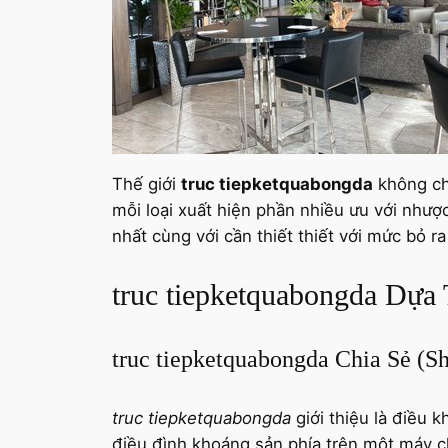
Thế giới
truc tiepketquabongda
không chỉ
mỗi loại xuất hiện phần nhiều ưu với nhược
nhất cùng với cần thiết thiết với mức bỏ r
truc tiepketquabongda Dựa
truc tiepketquabongda Chia Sẻ (S
truc tiepketquabongda
giới thiệu là điều k
điều đình khoáng sản phía trên một máy ch