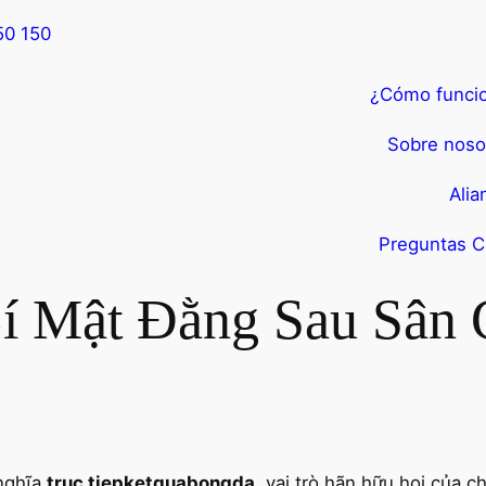
50 150
¿Cómo funci
Sobre noso
Alia
Preguntas C
í Mật Đằng Sau Sân
 nghĩa
truc tiepketquabongda
, vai trò hãn hữu hoi của c