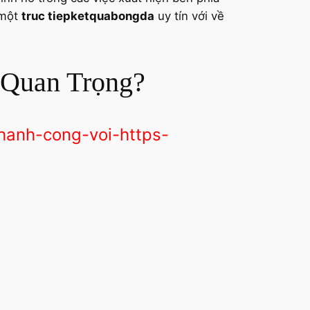
 một
truc tiepketquabongda
uy tín với về
 Quan Trọng?
hanh-cong-voi-https-