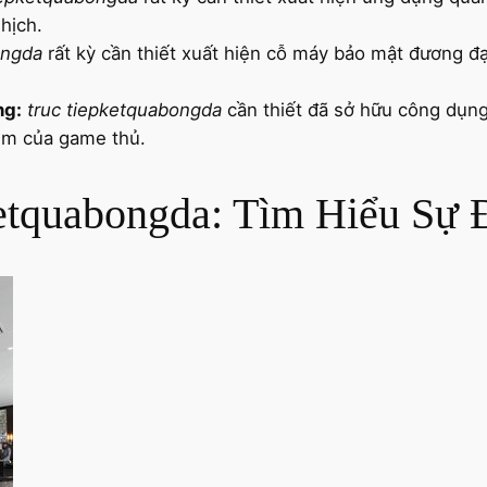
hịch.
ongda
rất kỳ cần thiết xuất hiện cỗ máy bảo mật đương đạ
ng:
truc tiepketquabongda
cần thiết đã sở hữu công dụ
hêm của game thủ.
ketquabongda: Tìm Hiểu Sự