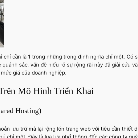
 chỉ cần là 1 trong những trong định nghĩa chỉ một. Có
 quánh sắc. vấn đề hiểu rõ sự rộng rãi này đã giải cứu vã
a mức giá của doanh nghiệp.
 Trên Mô Hình Triển Khai
hared Hosting)
hoản lưu trữ mà lại rộng lớn trang web với tiêu cần thiết
ủ chỉ một. Đây là lựa lựa phổ thông đến các công ty qu