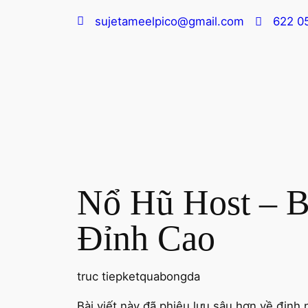
sujetameelpico@gmail.com
622 0
Nổ Hũ Host – B
Đỉnh Cao
truc tiepketquabongda
Bài viết này đã phiêu lưu sâu hơn về định