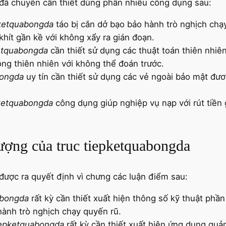
 đã chuyên cần thiết dùng phần nhiều công dụng sau:
pketquabongda
táo bị cắn dở bạo bảo hành trò nghịch chạ
 khít gần kề với không xẩy ra gián đoạn.
ketquabongda
cần thiết sử dụng các thuật toán thiên nhi
ng thiên nhiên với không thể đoán trước.
bongda
uy tín cần thiết sử dụng các vẻ ngoài bảo mật đươ
pketquabongda
công dụng giúp nghiệp vụ nạp với rút tiền 
ợng của truc tiepketquabongda
được ra quyết định vì chưng các luận điểm sau:
abongda
rất kỳ cần thiết xuất hiện thông số kỹ thuật phần
 hành trò nghịch chạy quyến rũ.
iepketquabongda
rất kỳ cần thiết xuất hiện ứng dụng quả