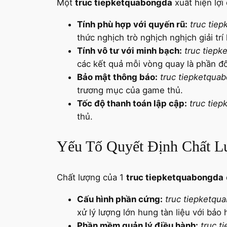
Một
truc tiepketquabongda
xuất hiện lợi
Tính phù hợp với quyến rũ:
truc tie
thức nghịch trò nghịch nghịch giải trí
Tính vô tư với minh bạch:
truc tiep
các kết quả mỗi vòng quay là phần đô
Bảo mật thông báo:
truc tiepketqua
trương mục của game thủ.
Tốc độ thanh toán lập cập:
truc tie
thủ.
Yếu Tố Quyết Định Chất Lư
Chất lượng của 1
truc tiepketquabongda
Cấu hình phần cứng:
truc tiepketqu
xử lý lượng lớn hung tàn liệu với bảo
Phần mềm quản lý điều hành:
truc t