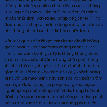
thông tình huống online chênh lệch cao, vì chúng
trực tiếp đến thấy số tiền phải đặt để chiến thắng 1
khoản nhất định. Đây là liệu pháp để gamer kì khôi
đáo, như tích hợp phần lớn dòng mã phần trăm để
phổ thông phiên bản thiết kế hóa chiến lược.
Một mắt quan gần kề gợi cảm là sự vấn đề không
giống nhau giữa phần trăm khăng khăng cũng
như phần trăm bệnh gửi. Tỷ lệ khăng khăng được
ấn định trước cửa ải đánh, trong phần phổ thông
khi phần trăm bệnh gửi phát triển thành theo thời
gian thực. Tôi xem kèo rằng, nếu quý khách hàng
là người ưa mạo hiểm, hãy săn sóc vào phần trăm
bệnh gửi để lợi dụng liệu pháp trong khoảng sự
nghiêng ngả nhân dòng mã. Ví dụ, trong 1 cửa ải
đánh giữa Manchester United cũng như Liverpool,
phần trăm vẫn sở hữu được khả năng phát triển