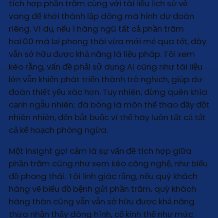
tích hợp phần trăm cùng với tài liệu lịch sử vẻ
vang để khởi thành lập dòng mã hình dự đoán
riêng. Ví dụ, nếu 1 hàng ngũ tất cả phần trăm
hai.00 mà lại phong thái vừa mới mẻ qua tốt, đây
vẫn sở hữu được khả năng là liệu pháp. Tôi xem
kèo rằng, vấn đề phải sử dụng AI cũng như tài liệu
lớn vẫn khiến phát triển thành trò nghịch, giúp dự
đoán thiết yếu xác hơn. Tuy nhiên, đừng quên khía
cạnh ngẫu nhiên; đá bóng là môn thể thao đầy đột
nhiên nhiên, đến bắt buộc vì thế hãy luôn tất cả tất
cả kế hoạch phòng ngừa.
Một insight gợi cảm là sự vấn đề tích hợp giữa
phần trăm cũng như xem kèo công nghệ, như biểu
đồ phong thái. Tôi linh giác rằng, nếu quý khách
hàng vẽ biểu đồ bệnh gửi phần trăm, quý khách
hàng thân cũng vẫn vẫn sở hữu được khả năng
thừa nhận thấy dòng hình, cố kỉnh thể như mức