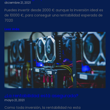
diciembre 21, 2021
Puedes invertir desde 2000 € aunque la inversión ideal es
de 10000 €, para conseguir una rentabilidad esperada de
7020
Leer más
¿La rentabilidad está asegurada?
mayo 21, 2021
Como toda inversión, la rentabilidad no esta