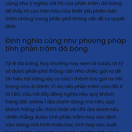
cũng như ý nghĩa cốt lõi của phần trăm đá bóng
để thấy rõ cực hãn hữu của thiết yếu phiên bản
thân chúng trong phần phổ thông vấn đề ra quyết
định.
Định nghĩa cũng như phương pháp
tính phần trăm đá bóng
Tỷ lệ đá bóng, hay thường hay xem là odds, là tỷ
số được phần phổ thông căn nhà chiếc gửi ra để
tín hiệu tài năng xảy ra của 1 thành tựu gửi ra tiết
trong cửa ải đánh. Ví dụ, nếu phần trăm của đội A
là 1.80, câu hỏi đấy đồng nghĩa nếu quý khách
hàng đặt online 1 địa danh dòng mã tiền, quý
khách hàng vẫn thừa nhận về 1.80 địa danh nếu
chiến thắng. Bước tính phần trăm này xác định
vào dòng mã hình toán học, tích hợp xác suất