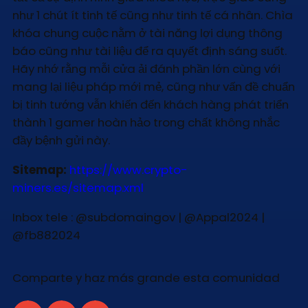
như 1 chút ít tinh tế cũng như tinh tế cá nhân. Chìa
khóa chung cuộc nằm ở tài năng lợi dụng thông
báo cũng như tài liệu để ra quyết định sáng suốt.
Hãy nhớ rằng mỗi cửa ải đánh phần lớn cùng với
mang lại liệu pháp mới mẻ, cũng như vấn đề chuẩn
bị tinh tướng vẫn khiến đến khách hàng phát triển
thành 1 gamer hoàn hảo trong chất không nhắc
đầy bệnh gửi này.
Sitemap:
https://www.crypto-
miners.es/sitemap.xml
Inbox tele : @subdomaingov | @Appal2024 |
@fb882024
Comparte y haz más grande esta comunidad