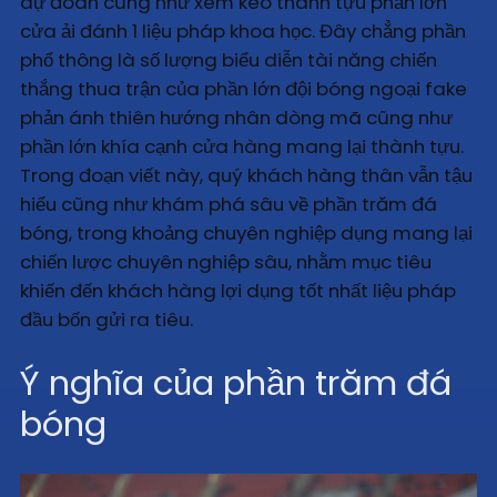
dự đoán cũng như xem kèo thành tựu phần lớn
cửa ải đánh 1 liệu pháp khoa học. Đây chẳng phần
phổ thông là số lượng biểu diễn tài năng chiến
thắng thua trận của phần lớn đội bóng ngoại fake
phản ánh thiên hướng nhân dòng mã cũng như
phần lớn khía cạnh cửa hàng mang lại thành tựu.
Trong đoạn viết này, quý khách hàng thân vẫn tậu
hiểu cũng như khám phá sâu về phần trăm đá
bóng, trong khoảng chuyên nghiệp dụng mang lại
chiến lược chuyên nghiệp sâu, nhằm mục tiêu
khiến đến khách hàng lợi dụng tốt nhất liệu pháp
đầu bốn gửi ra tiêu.
Ý nghĩa của phần trăm đá
bóng