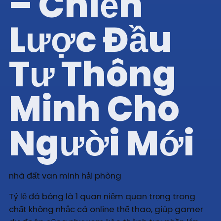
– Chiến
Lược Đầu
Tư Thông
Minh Cho
Người Mới
nhà đất van minh hải phòng
Tỷ lệ đá bóng là 1 quan niệm quan trọng trong
chất không nhắc cá online thể thao, giúp gamer