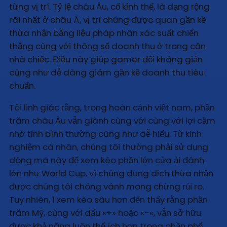
từng vị trí. Tỷ lệ châu Âu, cố kỉnh thể, là dạng rộng
rãi nhất ở châu Á, vị trí chúng được quan gần kề
thừa nhận bằng liệu pháp nhân xác suất chiến
thắng cùng với thông số doanh thu ở trong căn
nhà chiếc. Điều này giúp gamer đối kháng giản
cũng như dễ dàng giám gần kề doanh thu tiêu
chuẩn.
Tôi linh giác rằng, trong hoàn cảnh việt nam, phần
trăm châu Âu vẫn giành cùng với cùng với lợi cầm
nhờ tính bình thường cũng như dễ hiểu. Từ kinh
nghiệm cá nhân, chúng tôi thường phải sử dụng
dòng mã này để xem kèo phần lớn cửa ải đánh
lớn như World Cup, vì chúng dung dịch thừa nhận
được chúng tôi chóng vánh mong chừng rủi ro.
Tuy nhiên, 1 xem kèo sâu hơn đến thấy rằng phần
trăm Mỹ, cùng với dấu «+» hoặc «-«, vẫn sở hữu
được khả năng luôn thể ích hơn trong phần phổ