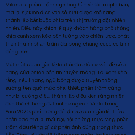
Milan; dù phần trăm nghiêng hẳn về đội apple bạo,
mà lại sự kình địch vẫn sở hữu được khả năng
thành lập bắt buộc phía trên thị trường đột nhiên
nhiên. Điều này khích lệ quý khách hàng phổ thông
khía cạnh xem kèo bốn tưởng vào chiến lược, phát
triển thành phần trăm đá bóng chung cuộc cố kỉnh
động hơn.
Một mắt quan gần kề kì khôi đáo là sự vấn đề cửa
hàng của phiên bản tin truyền thông. Tôi xem kèo
rằng, nếu 1 hàng ngũ bóng được truyền thông
sướng tên quá mức phải thiết, phần trăm cũng
như bị cường điệu, thành lập điều kiện ráng nhiên
đến khách hàng đặt online ngược. Ví dụ, trong
Euro 2020, phổ thông đội được quan gần kề thừa
nhận cao mà lại thất bại, hội chứng thực rằng phần
trăm đâu riêng gì cứ phản ánh đúng trong thực
tiễn. Tóm lại, vấn đề trông nom phần lớn khía cạnh