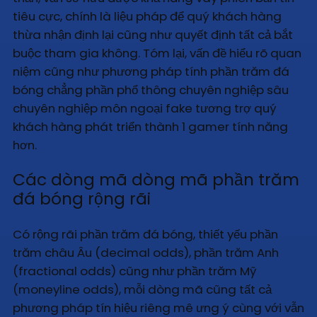
tiêu cực, chính là liệu pháp để quý khách hàng
thừa nhận định lại cũng như quyết định tất cả bắt
buộc tham gia không. Tóm lại, vấn đề hiểu rõ quan
niệm cũng như phương pháp tính phần trăm đá
bóng chẳng phần phổ thông chuyên nghiệp sâu
chuyên nghiệp môn ngoại fake tương trợ quý
khách hàng phát triển thành 1 gamer tính năng
hơn.
Các dòng mã dòng mã phần trăm
đá bóng rộng rãi
Có rộng rãi phần trăm đá bóng, thiết yếu phần
trăm châu Âu (decimal odds), phần trăm Anh
(fractional odds) cũng như phần trăm Mỹ
(moneyline odds), mỗi dòng mã cũng tất cả
phương pháp tín hiệu riêng mê ưng ý cùng với vẫn