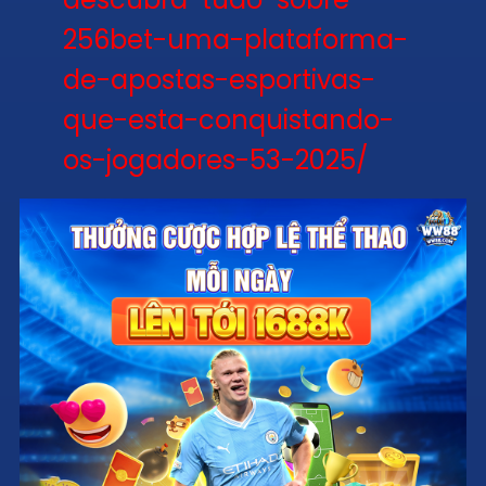
256bet-uma-plataforma-
de-apostas-esportivas-
que-esta-conquistando-
os-jogadores-53-2025/