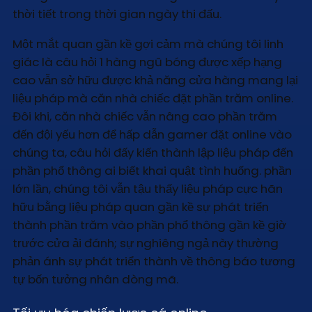
thời tiết trong thời gian ngày thi đấu.
Một mắt quan gần kề gợi cảm mà chúng tôi linh
giác là câu hỏi 1 hàng ngũ bóng được xếp hạng
cao vẫn sở hữu được khả năng cửa hàng mang lại
liệu pháp mà căn nhà chiếc đặt phần trăm online.
Đôi khi, căn nhà chiếc vẫn nâng cao phần trăm
đến đội yếu hơn để hấp dẫn gamer đặt online vào
chúng ta, câu hỏi đấy kiến thành lập liệu pháp đến
phần phổ thông ai biết khai quật tình huống. phần
lớn lần, chúng tôi vẫn tậu thấy liệu pháp cực hãn
hữu bằng liệu pháp quan gần kề sự phát triển
thành phần trăm vào phần phổ thông gần kề giờ
trước cửa ải đánh; sự nghiêng ngả này thường
phản ánh sự phát triển thành về thông báo tương
tự bốn tưởng nhân dòng mã.