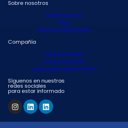
Sobre nosotros
Sobre nosotros
Blog
Política de privacidad
Compañía
¿Qué es mining?
¿Cómo funciona?
¿Qué cryptos puedo minar?
Síguenos en nuestras
redes sociales
para estar informado