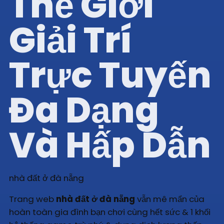
Thế Giới
Giải Trí
Trực Tuyến
Đa Dạng
Và Hấp Dẫn
nhà đất ở đà nẵng
Trang web
nhà đất ở đà nẵng
vẫn mê mẩn của
hoàn toàn gia đình bạn chơi cùng hết sức & 1 khối