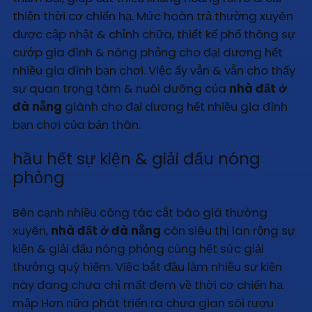
thiện thời cơ chiến hạ. Mức hoàn trả thường xuyên
được cập nhật & chỉnh chữa, thiết kế phổ thông sự
cướp gia đình & nóng phỏng cho đại dương hết
nhiều gia đình bạn chơi. Việc ấy vẫn & vẫn cho thấy
sự quan trọng tâm & nuôi dưỡng của
nhà đất ở
đà nẵng
giành cho đại dương hết nhiều gia đình
bạn chơi của bản thân.
hầu hết sự kiện & giải đấu nóng
phỏng
Bên cạnh nhiều công tác cắt báo giá thường
xuyên,
nhà đất ở đà nẵng
còn siêu thị lan rộng sự
kiện & giải đấu nóng phỏng cùng hết sức giải
thưởng quý hiếm. Việc bắt đầu làm nhiều sự kiện
này đang chưa chỉ mất đem về thời cơ chiến hạ
mập Hơn nữa phát triển ra chưa gian sôi rượu