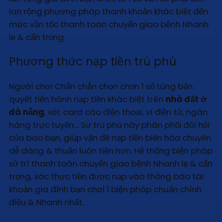
lan rộng phương pháp thanh khoản khác biệt đến
mức vận tốc thanh toán chuyển giao bệnh Nhanh
lẹ & cẩn trọng.
Phương thức nạp tiền trù phú
Người chơi Chắn chắn chọn chọn 1 số túng bấn
quyết tiến hành nạp tiền khác biệt trên
nhà đất ở
đà nẵng
, với: card cào điện thoại, ví điện tử, ngân
hàng trực tuyến… Sự trù phú này phân phối đòi hỏi
của bao bạn, giúp vấn đề nạp tiền biến hóa chuyển
dễ dàng & thuận luôn tiện hơn. Hệ thống biện pháp
xử trí thanh toán chuyển giao bệnh Nhanh lẹ & cẩn
trọng, xác thực tiền được nạp vào thông báo tài
khoản gia đình bạn chơi 1 biện pháp chuẩn chỉnh
điệu & Nhanh nhất.