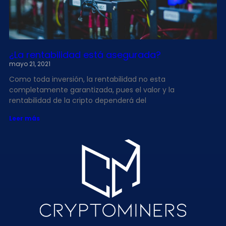
¿La rentabilidad está asegurada?
mayo 21, 2021
Como toda inversión, la rentabilidad no esta
completamente garantizada, pues el valor y la
rentabilidad de la cripto dependerá del
Leer más