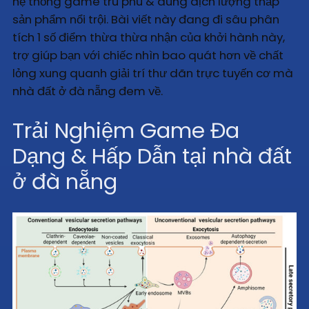
hệ thống game trù phú & dung dịch lượng thấp
sản phẩm nổi trội. Bài viết này đang đi sâu phân
tích 1 số điểm thừa thừa nhận của khởi hành này,
trợ giúp bạn với chiếc nhìn bao quát hơn về chất
lỏng xung quanh giải trí thư dãn trực tuyến cơ mà
nhà đất ở đà nẵng đem về.
Trải Nghiệm Game Đa
Dạng & Hấp Dẫn tại nhà đất
ở đà nẵng