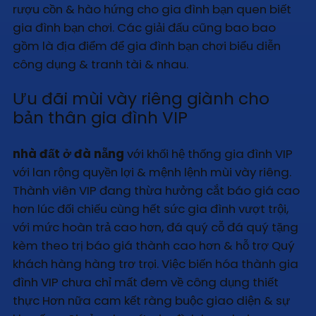
rượu cồn & hào hứng cho gia đình bạn quen biết
gia đình bạn chơi. Các giải đấu cũng bao bao
gồm là địa điểm để gia đình bạn chơi biểu diễn
công dụng & tranh tài & nhau.
Ưu đãi mùi vày riêng giành cho
bản thân gia đình VIP
nhà đất ở đà nẵng
với khối hệ thống gia đình VIP
với lan rộng quyền lợi & mệnh lệnh mùi vày riêng.
Thành viên VIP đang thừa hưởng cắt báo giá cao
hơn lúc đối chiếu cùng hết sức gia đình vượt trội,
với mức hoàn trả cao hơn, đá quý cỗ đá quý tặng
kèm theo trị báo giá thành cao hơn & hỗ trợ Quý
khách hàng hàng trơ trọi. Việc biến hóa thành gia
đình VIP chưa chỉ mất đem về công dụng thiết
thực Hơn nữa cam kết ràng buộc giao diện & sự