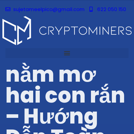
sujetameelpico@gmail.com
622 050 150
nằm mơ
hai con rắn
– Hướng