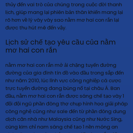
thủy đến vai trò của chúng trong cuộc đời thanh
lịch, giúp mang lại phiên bản thân khiến mang lại
rõ hơn về lý vày vày sao nằm mơ hai con rắn lại
được thu hút mê đến vậy.
Lịch sử chế tạo yêu cầu của nằm
mơ hai con rắn
nằm mơ hai con rắn mở ải chặng tuyến đường
đường của gia đình tín đồ vào đầu trong sắp đến
như năm 2010, lúc lĩnh vực công nghiệp cá cược
trực tuyến đường đang bùng nổ tại châu Á. Ban
đầu, nằm mơ hai con rắn được sáng chế tạo vày 1
đội đội ngũ phần đông thợ chụp hình họa giải pháp
công nghệ cũng như sale đến từ phần đông dung
dịch căn nhà như Malaysia cũng như Nước Sing,
cùng kim chỉ nam sáng chế tạo 1 nền móng an