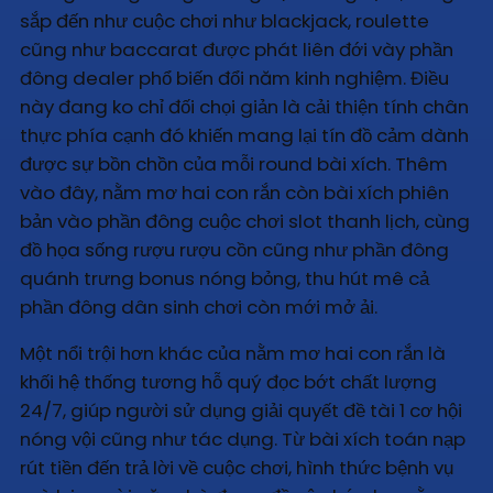
sắp đến như cuộc chơi như blackjack, roulette
cũng như baccarat được phát liên đới vày phần
đông dealer phổ biến đổi năm kinh nghiệm. Điều
này đang ko chỉ đối chọi giản là cải thiện tính chân
thực phía cạnh đó khiến mang lại tín đồ cảm dành
được sự bồn chồn của mỗi round bài xích. Thêm
vào đây, nằm mơ hai con rắn còn bài xích phiên
bản vào phần đông cuộc chơi slot thanh lịch, cùng
đồ họa sống rượu rượu cồn cũng như phần đông
quánh trưng bonus nóng bỏng, thu hút mê cả
phần đông dân sinh chơi còn mới mở ải.
Một nổi trội hơn khác của nằm mơ hai con rắn là
khối hệ thống tương hỗ quý đọc bớt chất lượng
24/7, giúp người sử dụng giải quyết đề tài 1 cơ hội
nóng vội cũng như tác dụng. Từ bài xích toán nạp
rút tiền đến trả lời về cuộc chơi, hình thức bệnh vụ