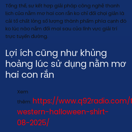
Tổng thể, sự kết hợp giải pháp công nghệ thanh
lịch của nằm mơ hai con rắn ko chỉ đối chọi giản là
cải tổ chất lỏng số lượng thành phẩm phía cạnh đó
ko lúc nào nắm đổi mai sau của lĩnh vực giải trí
trực tuyến đường.
Lợi ích cũng như khủng
hoảng lúc sử dụng nằm mơ
hai con rắn
Xem
https://www.q92radio.com/
thêm:
western-halloween-shirt-
08-2025/