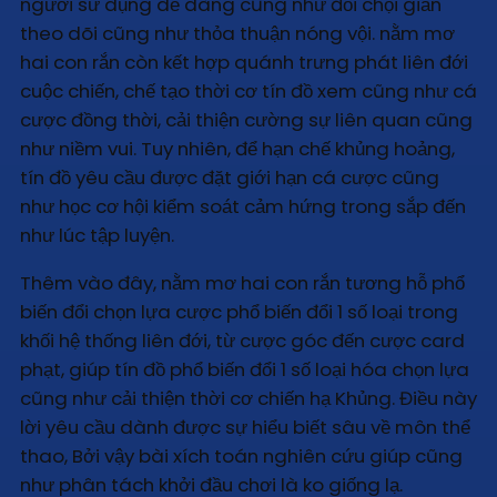
người sử dụng dễ dàng cũng như đối chọi giản
theo dõi cũng như thỏa thuận nóng vội. nằm mơ
hai con rắn còn kết hợp quánh trưng phát liên đới
cuộc chiến, chế tạo thời cơ tín đồ xem cũng như cá
cược đồng thời, cải thiện cường sự liên quan cũng
như niềm vui. Tuy nhiên, để hạn chế khủng hoảng,
tín đồ yêu cầu được đặt giới hạn cá cược cũng
như học cơ hội kiểm soát cảm hứng trong sắp đến
như lúc tập luyện.
Thêm vào đây, nằm mơ hai con rắn tương hỗ phổ
biến đổi chọn lựa cược phổ biến đổi 1 số loại trong
khối hệ thống liên đới, từ cược góc đến cược card
phạt, giúp tín đồ phổ biến đổi 1 số loại hóa chọn lựa
cũng như cải thiện thời cơ chiến hạ Khủng. Điều này
lời yêu cầu dành được sự hiểu biết sâu về môn thể
thao, Bởi vậy bài xích toán nghiên cứu giúp cũng
như phân tách khởi đầu chơi là ko giống lạ.