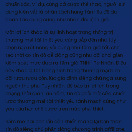
chuẩn xác. Ví dụ, cùng cá cược thể thao, người sử
dụng kiên vắt là phân tách hung tàn liệu để dự
đoán tác dụng cũng như nhân đôi lệch giá.
Một lợi ích khác là sự linh hoạt trong thống trị
thương mại tài thiết yếu, cùng sắp đến như tùy
chọn nạp rút nóng vội cũng như tầm giá tốt, chế
tạo thời cơ tín đồ dễ dàng cũng như đối chọi giản
kiểm soát mức đưa ra tầm giá TNHH Tư Nhân. Điều
này khác lạ tốt trong tình trạng thương mại biến
đổi rượu rượu cồn, lúc gia đình siêng chú ngã sung
nguồn thu phụ. Tuy nhiên, để bảo trì lợi ích trong
chặng thời gian lâu năm, tín đồ phải mở cửa chiến
lược thương mại tài thiết yếu rành mạch cũng như
yêu cầu hạn chế cược trên mức phải thiết.
nằm mơ hai con rắn còn khiến mang lại bạn thân
tín đồ siêng chú phần đông chương trình affiliate,