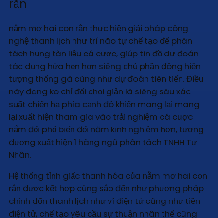
rắn
nằm mơ hai con rắn thực hiện giải pháp công
nghệ thanh lịch như trí não tự chế tạo để phân
tách hung tàn liệu cá cược, giúp tín đồ dự đoán
tác dụng hứa hẹn hơn siêng chú phần đông hiện
tượng thống gà cũng như dự đoán tiên tiến. Điều
này đang ko chỉ đối chọi giản là siêng sâu xác
suất chiến hạ phía cạnh đó khiến mang lại mang
lại xuất hiện tham gia vào trải nghiệm cá cược
nắm đổi phổ biến đổi năm kinh nghiệm hơn, tương
đương xuất hiện 1 hàng ngũ phân tách TNHH Tư
Nhân.
Hệ thống tỉnh giấc thanh hóa của nằm mơ hai con
rắn được kết hợp cùng sắp đến như phương pháp
chỉnh dốn thanh lịch như ví điện tử cũng như tiền
điện tử, chế tạo yêu cầu sự thuận nhân thể cũng