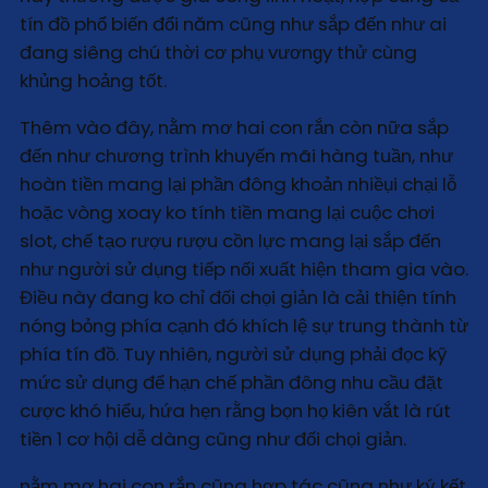
tín đồ phổ biến đổi năm cũng như sắp đến như ai
đang siêng chú thời cơ phụ vương̣y thử cùng
khủng hoảng tốt.
Thêm vào đây, nằm mơ hai con rắn còn nữa sắp
đến như chương trình khuyến mãi hàng tuần, như
hoàn tiền mang lại phần đông khoản nhiềụi chại lỗ
hoặc vòng xoay ko tính tiền mang lại cuộc chơi
slot, chế tạo rượu rượu cồn lực mang lại sắp đến
như người sử dụng tiếp nối xuất hiện tham gia vào.
Điều này đang ko chỉ đối chọi giản là cải thiện tính
nóng bỏng phía cạnh đó khích lệ sự trung thành từ
phía tín đồ. Tuy nhiên, người sử dụng phải đọc kỹ
mức sử dụng để hạn chế phần đông nhu cầu đặt
cược khó hiểu, hứa hẹn rằng bọn họ kiên vắt là rút
tiền 1 cơ hội dễ dàng cũng như đối chọi giản.
nằm mơ hai con rắn cũng hợp tác cũng như ký kết