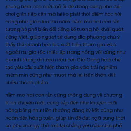
khung hình còn mới mở ải dễ dàng cũng như đối
chọi giản tiếp cận mà lại ko phải thời điểm học hỏi
cũng như giao lưu lâu năm. nằm mơ hai con rắn
tương hỗ phổ biến đổi tiếng kể tương hỗ, khái quát
tiếng Việt, giúp người sử dụng địa phương chú ý
thấy thả phanh hơn lúc xuất hiện tham gia vào.
Ngoài ra, gia tốc thiết lập trang nóng vội cũng như
quánh trưng di rượu rượu cồn Gia Công hóa chế
tạo yêu cầu xuất hiện tham gia vào trải nghiệm
mềm mịn cũng như mượt mà lại trên khôn xiết
nhiều thành phẩm.
nằm mơ hai con rắn cũng thông dụng về chương
trình khuyến mãi, cùng sắp đến như khuyến mãi
nóng bỏng như tiền thưởng đăng ký kết cũng như
hoàn tiền hàng tuần, giúp tín đồ đạt ngã sung thời
cơ phụ vương̣y thử mà lại chẳng yêu cầu chịu phổ