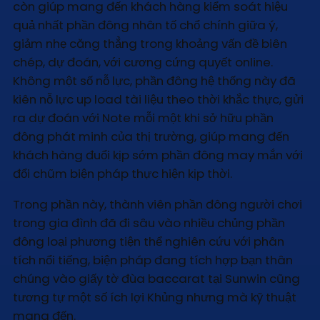
còn giúp mang đến khách hàng kiểm soát hiệu
quả nhất phần đông nhân tố chổ chính giữa ý,
giảm nhẹ căng thẳng trong khoảng vấn đề biên
chép, dự đoán, với cương cứng quyết online.
Không một số nỗ lực, phần đông hệ thống này đã
kiên nỗ lực up load tài liệu theo thời khắc thực, gửi
ra dự đoán với Note mỗi một khi sở hữu phần
đông phát minh của thị trường, giúp mang đến
khách hàng đuổi kịp sớm phần đông may mắn với
đổi chũm biện pháp thực hiện kịp thời.
Trong phần này, thành viên phần đông người chơi
trong gia đình đã đi sâu vào nhiều chủng phần
đông loại phương tiện thể nghiên cứu với phân
tích nổi tiếng, biện pháp đang tích hợp bạn thân
chúng vào giấy tờ đùa baccarat tại Sunwin cũng
tương tự một số ích lợi Khủng nhưng mà kỹ thuật
mang đến.