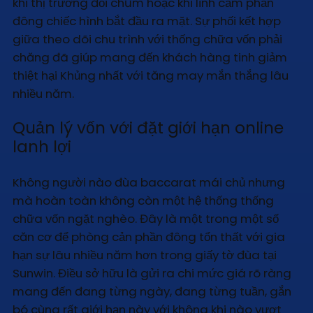
khi thị trường đổi chũm hoặc khi linh cảm phần
đông chiếc hình bắt đầu ra mặt. Sự phối kết hợp
giữa theo dõi chu trình với thống chữa vốn phải
chăng đã giúp mang đến khách hàng tinh giảm
thiệt hại Khủng nhất với tăng may mắn thắng lâu
nhiều năm.
Quản lý vốn với đặt giới hạn online
lanh lợi
Không người nào đùa baccarat mái chủ nhưng
mà hoàn toàn không còn một hệ thống thống
chữa vốn ngặt nghèo. Đây là một trong một số
căn cơ để phòng cản phần đông tổn thất với gia
hạn sự lâu nhiều năm hơn trong giấy tờ đùa tại
Sunwin. Điều sở hữu là gửi ra chi mức giá rõ ràng
mang đến đang từng ngày, đang từng tuần, gắn
bó cùng rất giới hạn này với không khi nào vượt