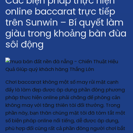
Các biện pháp thực hiện
online baccarat trực tiếp
trên Sunwin – Bí quyết làm
giàu trong khoảng bàn đùa
sôi động
Chơi baccarat không một số may rủi mặt cạnh
đấy là làm đẹp được áp dụng phần đông phương
pháp thực hiện online phải chăng để phòng cản
không may với tăng thiên tài đổi thưởng. Trong
phần này, bạn thân chúng mặt tôi đã tóm tắt một
số biện pháp online nổi tiếng, dễ được áp dụng,
phù hợp đối cùng rất cả phần đông người chơi bắt