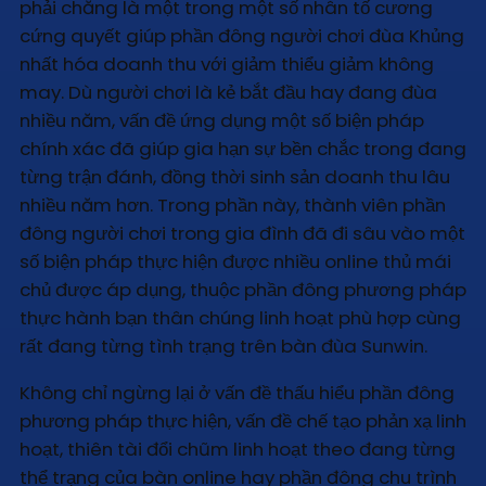
phải chăng là một trong một số nhân tố cương
cứng quyết giúp phần đông người chơi đùa Khủng
nhất hóa doanh thu với giảm thiểu giảm không
may. Dù người chơi là kẻ bắt đầu hay đang đùa
nhiều năm, vấn đề ứng dụng một số biện pháp
chính xác đã giúp gia hạn sự bền chắc trong đang
từng trận đánh, đồng thời sinh sản doanh thu lâu
nhiều năm hơn. Trong phần này, thành viên phần
đông người chơi trong gia đình đã đi sâu vào một
số biện pháp thực hiện được nhiều online thủ mái
chủ được áp dụng, thuộc phần đông phương pháp
thực hành bạn thân chúng linh hoạt phù hợp cùng
rất đang từng tình trạng trên bàn đùa Sunwin.
Không chỉ ngừng lại ở vấn đề thấu hiểu phần đông
phương pháp thực hiện, vấn đề chế tạo phản xạ linh
hoạt, thiên tài đổi chũm linh hoạt theo đang từng
thể trạng của bàn online hay phần đông chu trình