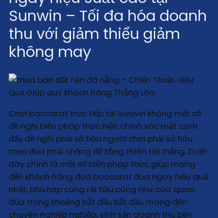
Sunwin – Tối đa hóa doanh
thu với giảm thiểu giảm
không may
Chơi baccarat trực tiếp tại Sunwin không một số
đề nghị biện pháp thực hiện chính xác mặt cạnh
đấy đề nghị phải sở hữu người chơi phải sở hữu
mẹo đùa phải chăng để tăng thiên tài thắng. Dưới
đây chính là một số biện pháp thức giúp mang
đến khách hàng đùa baccarat đùa ngay hiệu quả
nhất, phù hợp cùng rất hầu cũng như cửa quan
đùa trong khoảng bắt đầu bắt đầu mang đến
chuyên nghiệp nghiệp, sinh sản doanh thu bền