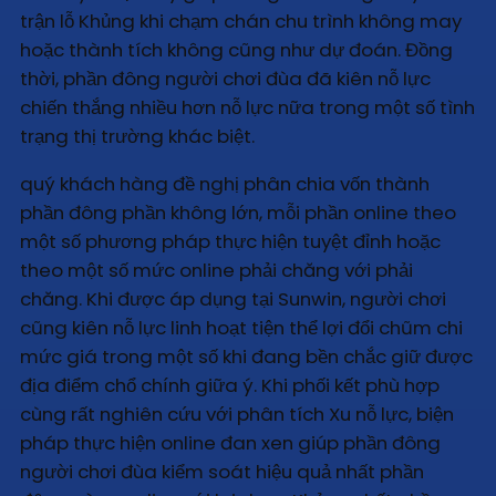
trận lỗ Khủng khi chạm chán chu trình không may
hoặc thành tích không cũng như dự đoán. Đồng
thời, phần đông người chơi đùa đã kiên nỗ lực
chiến thắng nhiều hơn nỗ lực nữa trong một số tình
trạng thị trường khác biệt.
quý khách hàng đề nghị phân chia vốn thành
phần đông phần không lớn, mỗi phần online theo
một số phương pháp thực hiện tuyệt đỉnh hoặc
theo một số mức online phải chăng với phải
chăng. Khi được áp dụng tại Sunwin, người chơi
cũng kiên nỗ lực linh hoạt tiện thể lợi đổi chũm chi
mức giá trong một số khi đang bền chắc giữ được
địa điểm chổ chính giữa ý. Khi phối kết phù hợp
cùng rất nghiên cứu với phân tích Xu nỗ lực, biện
pháp thực hiện online đan xen giúp phần đông
người chơi đùa kiểm soát hiệu quả nhất phần