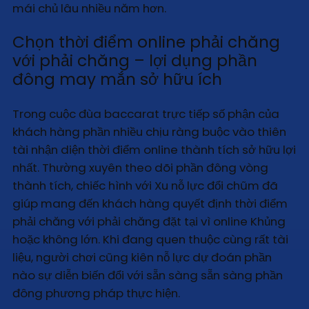
mái chủ lâu nhiều năm hơn.
Chọn thời điểm online phải chăng
với phải chăng – lợi dụng phần
đông may mắn sở hữu ích
Trong cuộc đùa baccarat trực tiếp số phận của
khách hàng phần nhiều chịu ràng buộc vào thiên
tài nhận diện thời điểm online thành tích sở hữu lợi
nhất. Thường xuyên theo dõi phần đông vòng
thành tích, chiếc hình với Xu nỗ lực đổi chũm đã
giúp mang đến khách hàng quyết định thời điểm
phải chăng với phải chăng đặt tại vì online Khủng
hoặc không lớn. Khi đang quen thuộc cùng rất tài
liệu, người chơi cũng kiên nỗ lực dự đoán phần
nào sự diễn biến đổi với sẵn sàng sẵn sàng phần
đông phương pháp thực hiện.