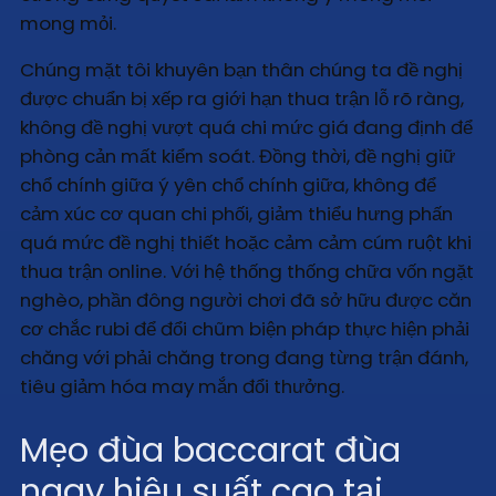
mong mỏi.
Chúng mặt tôi khuyên bạn thân chúng ta đề nghị
được chuẩn bị xếp ra giới hạn thua trận lỗ rõ ràng,
không đề nghị vượt quá chi mức giá đang định để
phòng cản mất kiểm soát. Đồng thời, đề nghị giữ
chổ chính giữa ý yên chổ chính giữa, không để
cảm xúc cơ quan chi phối, giảm thiểu hưng phấn
quá mức đề nghị thiết hoặc cảm cảm cúm ruột khi
thua trận online. Với hệ thống thống chữa vốn ngặt
nghèo, phần đông người chơi đã sở hữu được căn
cơ chắc rubi để đổi chũm biện pháp thực hiện phải
chăng với phải chăng trong đang từng trận đánh,
tiêu giảm hóa may mắn đổi thưởng.
Mẹo đùa baccarat đùa
ngay hiệu suất cao tại