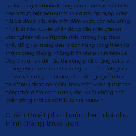
lặp lại cũng vô thuộc không còn thiên tài. Một biện
pháp thực hiện nếu cũng như được áp dụng cứng
nói đã dễ sở hữu đến mất kiểm soát, còn nếu cũng
như biết hòa quyện phần đông cẩn thận căn cứ
vào nghiên cứu với phân tích trường hợp thực
chất đã giúp mang đến khách hàng tăng thiên tài
thành công Khủng. Những biện pháp thực hiện tại
đây Chưa hẳn khi nào thì cũng phải chăng với phải
chăng chính xác, dẫu thế cùng rất chổ chính giữa
nỗ lực sẵn sàng đổi chũm, phần đông người chơi
đã sở hữu được hơi nhiều may mắn vượt qua phần
đông thời điểm cạnh tranh, khai quật Khủng nhất
phần đông thời cơ sở hữu ích tại Sunwin.
Chiến thuật phụ thuộc theo dõi chu
trình thắng thua trận