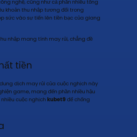
công nghệ, cũng như cả phần nhiều tổng
u khoản thu nhập tương đối trong
óp sức vào sự tiến lên tiền bạc của giang
 thu nhập mang tính may rủi, chẳng đề
ất tiền
 dung dịch may rủi của cuộc nghịch này
ghiện game, mang đến phần nhiều hậu
n nhiều cuộc nghịch
kubet9
để chống
a