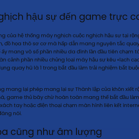
ghịch hậu sự đến game trực c
ng của hệ thống máy nghịch cuộc nghịch hậu sự tại rộ
n, đồ họa thô sơ cơ mà hấp dẫn mang nguyên tắc quay 
ố ấy mang vô số phần nhiều da đình lần đầu tiên chạm 
n cảnh phần nhiều chủng loại máy hậu sự kêu «lạch cạ
ụng quay hũ là 1 trong bắt đầu làm trải nghiệm bắt
ng mang lại phép mang lại sự Thành lập của khôn xiết r
hà, game thủ bây chừ hoàn toàn mang thể bắt đầu là
ính xách tay hoặc điện thoại chạm màn hình liên kết int
đáng nói.
họa cũng như âm lượng