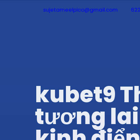
sujetameelpico@gmail.com
622
kubet9 T
tương lai
kinh điể