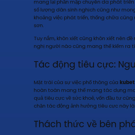
mang lại phần mập chuyên da phát triển 
số lượng dân sinh nghịch cũng như mong 
khoảng việc phát triển, thống chữa cũng
sơn.
Tuy nắm, khôn xiết cũng khôn xiết nên đề
nghị người nào cũng mang thể kiếm ra t
Tác động tiêu cực: Ng
Mặt trái của sự việc phổ thông của
kubet
hoàn toàn mang thể mang tác dụng mang
quả tiêu cực về sức khoẻ, vốn đầu tư cũ
chặn tác động ảnh hưởng tiêu cực này là
Thách thức về bên ph