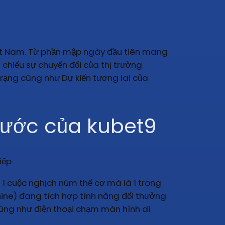
iệt Nam. Từ phần mập ngày đầu tiên mang
 chiếu sự chuyển đổi của thị trường
trạng cũng như Dự kiến tương lai của
trước của kubet9
e 1 cuộc nghịch núm thể cơ mà là 1 trong
ine) đang tích hợp tính năng đổi thưởng
 cũng như điện thoại chạm màn hình di