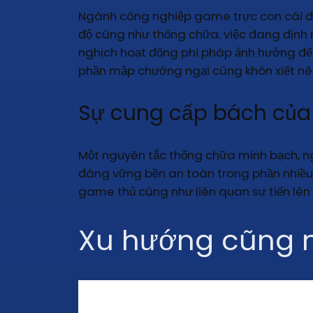
Ngành công nghiệp game trực con cái đ
độ cũng như thống chữa. việc đang định 
nghịch hoạt động phi pháp ảnh hưởng đ
phần mập chướng ngại cũng khôn xiết nên
Sự cung cấp bách của
Một nguyên tắc thống chữa minh bạch, n
đáng vững bền an toàn trong phần nhiề
game thủ cũng như liên quan sự tiến lên
Xu hướng cũng n