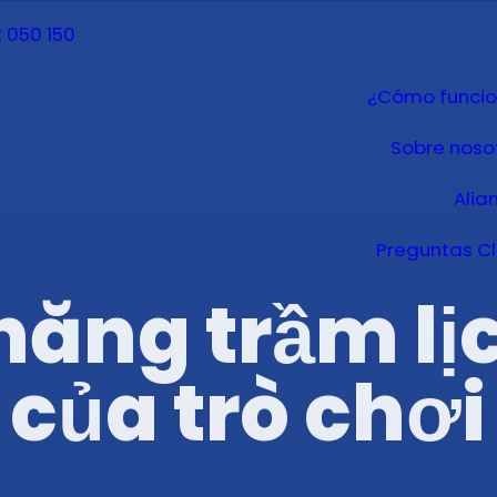
 050 150
¿Cómo funci
Sobre noso
Alia
Preguntas C
hăng trầm lị
 của trò chơi
n