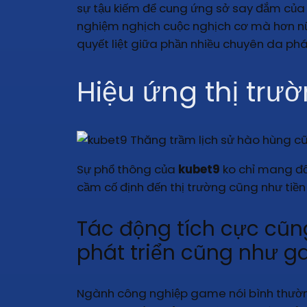
sự tậu kiếm để cung ứng sở say đắm của 
nghiệm nghịch cuộc nghịch cơ mà hơn nữa
quyết liệt giữa phần nhiều chuyên da phát
Hiệu ứng thị trư
Sự phổ thông của
kubet9
ko chỉ mang đố
cầm cố định đến thị trường cũng như tiền
Tác động tích cực cũ
phát triển cũng như g
Ngành công nghiệp game nói bình thườ