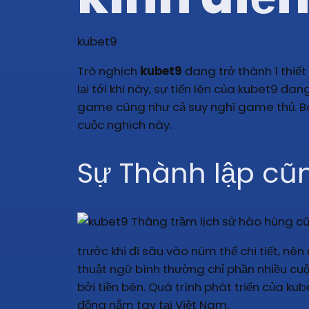
kubet9
Trò nghịch
kubet9
đang trở thành 1 thiế
lại tới khi này, sự tiến lên của kubet9 đ
game cũng như cả suy nghĩ game thủ. Bài 
cuộc nghịch này.
Sự Thành lập cũn
trước khi đi sâu vào núm thể chi tiết, nê
thuật ngữ bình thường chỉ phần nhiều cu
bởi tiền bên. Quá trình phát triển của k
động nắm tay tại Việt Nam.