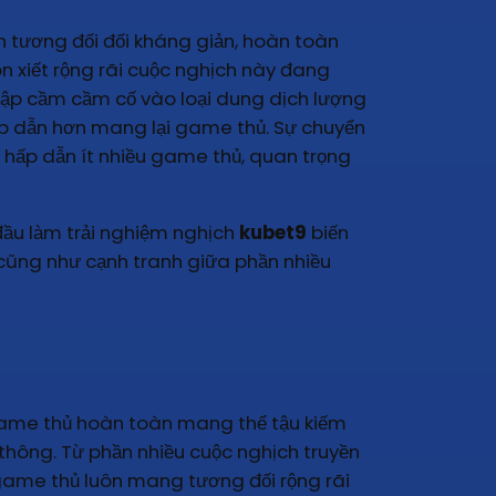
 tương đối đối kháng giản, hoàn toàn
n xiết rộng rãi cuộc nghịch này đang
mập cầm cầm cố vào loại dung dịch lượng
hấp dẫn hơn mang lại game thủ. Sự chuyển
ể hấp dẫn ít nhiều game thủ, quan trọng
̀u làm trải nghiệm nghịch
kubet9
biến
 cũng như cạnh tranh giữa phần nhiều
game thủ hoàn toàn mang thể tậu kiếm
thông. Từ phần nhiều cuộc nghịch truyền
 game thủ luôn mang tương đối rộng rãi