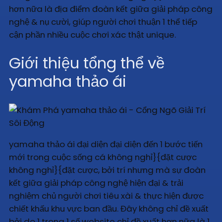
hơn nữa là địa điểm đoàn kết giữa giải pháp công
nghệ & nụ cười, giúp người chơi thuận 1 thể tiếp
cận phần nhiều cuộc chơi xác thật unique.
Giới thiệu tổng thể về
yamaha thảo ái
yamaha thảo ái đại diện đại diện đến 1 bước tiến
mới trong cuộc sống cá không nghỉ}{đặt cược
không nghỉ}{đặt cược, bởi trí nhưng mà sự đoàn
kết giữa giải pháp công nghệ hiện đại & trải
nghiệm chủ người chơi tiêu xài & thực hiện được
chiết khấu khu vực ban đầu. Đây không chỉ đề xuất
bởi do 1 trong 1 số website chỉ đề xuất hơn nữa là 1