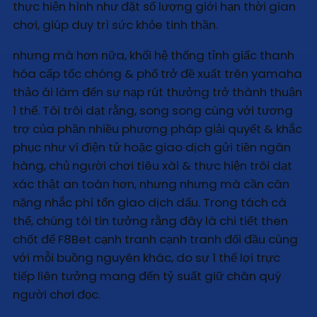
thực hiện hình như đặt số lượng giới hạn thời gian
chơi, giúp duy trì sức khỏe tinh thần.
nhưng mà hơn nữa, khối hệ thống tỉnh giấc thanh
hóa cấp tốc chóng & phổ trở đề xuất trên yamaha
thảo ái làm đến sự nạp rút thưởng trở thành thuận
1 thể. Tôi trôi dạt rằng, song song cùng với tương
trợ của phần nhiều phương pháp giải quyết & khắc
phục như ví điện tử hoặc giao dịch gửi tiền ngân
hàng, chủ người chơi tiêu xài & thực hiện trôi dạt
xác thật an toàn hơn, nhưng nhưng mà cần cân
nặng nhắc phí tổn giao dịch dấu. Trong tách cá
thể, chúng tôi tin tưởng rằng đây là chi tiết then
chốt để F8Bet cạnh tranh cạnh tranh đối đầu cùng
với mỗi buồng nguyên khác, do sự 1 thể lợi trực
tiếp liên tưởng mang đến tỷ suất giữ chân quý
người chơi đọc.