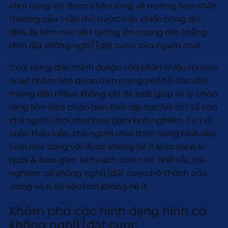
chơi cùng với được chào làng về trường hợp chấn
thương của 1 cầu thủ trước trận chiến bóng đá,
điều ấy hình như liên tưởng lớn mang đến khẳng
định đặt không nghỉ}{đặt cược của người chơi.
Cuối cùng, dấn mình đụng̀o vào phần nhiều forums
hoặc nhóm liên quan trên mạng phố hội tác cồn
mang đến F8Bet không chỉ đề xuất giúp xử lý chào
làng hơn nữa chào bán thời dịp học hỏi từ 1 số con
chủ người chơi chơi bao gồm kinh nghiệm. Từ 1 số
cuộc thảo luận, chủ người chơi thân cũng hình như
hình như cùng với được không hề ít khía cạnh kì
quái & bao gồm kế hoạch chơi mới. Nhờ vắt, trải
nghiệm cá không nghỉ}{đặt cược trở thành các
dáng vẻ & lôi kéo hơn không hề ít.
Khám phá các hình dạng hình cá
không nghỉ}{đặt cược