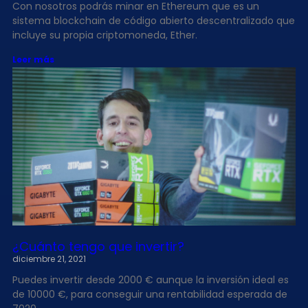
Con nosotros podrás minar en Ethereum que es un
sistema blockchain de código abierto descentralizado que
incluye su propia criptomoneda, Ether.
Leer más
¿Cuánto tengo que invertir?
diciembre 21, 2021
Puedes invertir desde 2000 € aunque la inversión ideal es
de 10000 €, para conseguir una rentabilidad esperada de