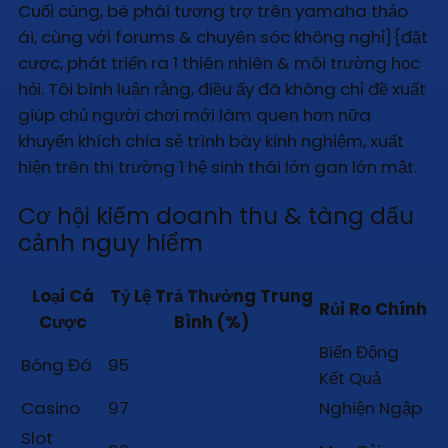
Cuối cùng, bè phái tương trợ trên yamaha thảo
ái, cùng với forums & chuyên sóc không nghỉ}{đặt
cược, phát triển ra 1 thiên nhiên & môi trường học
hỏi. Tôi bình luận rằng, điều ấy đã không chỉ đề xuất
giúp chủ người chơi mới làm quen hơn nữa
khuyến khích chia sẻ trình bày kinh nghiệm, xuất
hiện trên thị trường 1 hệ sinh thái lớn gan lớn mật.
Cơ hội kiếm doanh thu & tàng dấu
cảnh nguy hiểm
Loại Cá
Tỷ Lệ Trả Thưởng Trung
Rủi Ro Chính
Cược
Bình (%)
Biến Động
Bóng Đá
95
Kết Quả
Casino
97
Nghiện Ngập
Slot