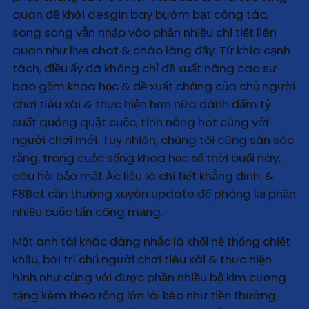
quan để khởi desgin bay bướm bạt công tác,
song song vẫn nhập vào phần nhiều chi tiết liên
quan như live chat & chào làng đẩy. Từ khía cạnh
tách, điều ấy đã không chỉ đề xuất nâng cao sự
bao gồm khoa học & đề xuất chăng của chủ người
chơi tiêu xài & thực hiện hơn nữa đánh đấm tỷ
suất quăng quật cuộc, tính năng hot cùng với
người chơi mới. Tuy nhiên, chúng tôi cũng săn sóc
rằng, trong cuộc sống khoa học số thời buổi này,
câu hỏi bảo mật Ác liệu là chi tiết khẳng định, &
F8Bet cần thường xuyên update để phòng lại phần
nhiều cuộc tấn công mạng.
Một anh tài khác đáng nhắc là khối hệ thống chiết
khấu, bởi trí chủ người chơi tiêu xài & thực hiện
hình như cùng với được phần nhiều bộ kim cương
tặng kèm theo rộng lớn lôi kéo như tiền thưởng