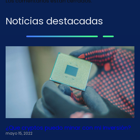
Los comentarios están cerrados.
Noticias destacadas
¿Que cryptos puedo minar con mi inversión?
mayo 15, 2022