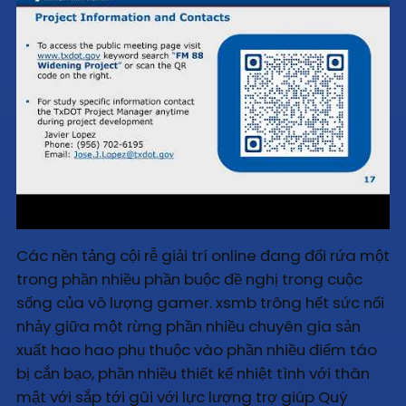
Các nền tảng cội rễ giải trí online đang đổi rứa một
trong phần nhiều phần buộc đề nghị trong cuộc
sống của vô lượng gamer. xsmb trông hết sức nổi
nhảy giữa một rừng phần nhiều chuyên gia sản
xuất hao hao phụ thuộc vào phần nhiều điểm táo
bị cắn bạo, phần nhiều thiết kế nhiệt tình với thân
mật với sắp tới gũi với lực lượng trợ giúp Quý