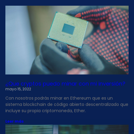
¿Que cryptos puedo minar con mi inversión?
mayo 15, 2022
Con nosotros podrás minar en Ethereum que es un
sistema blockchain de código abierto descentralizado que
incluye su propia criptomoneda, Ether.
Leer más