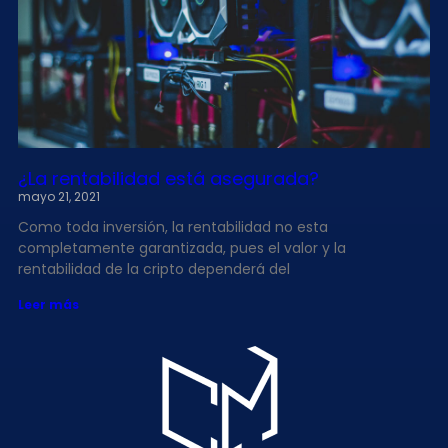
¿La rentabilidad está asegurada?
mayo 21, 2021
Como toda inversión, la rentabilidad no esta
completamente garantizada, pues el valor y la
rentabilidad de la cripto dependerá del
Leer más