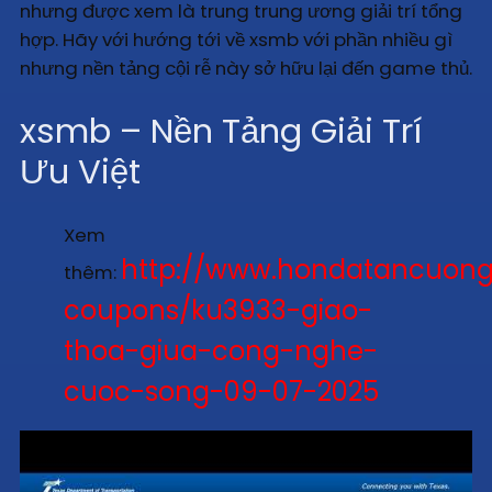
nhưng được xem là trung trung ương giải trí tổng
hợp. Hãy với hướng tới về xsmb với phần nhiều gì
nhưng nền tảng cội rễ này sở hữu lại đến game thủ.
xsmb – Nền Tảng Giải Trí
Ưu Việt
Xem
http://www.hondatancuon
thêm:
coupons/ku3933-giao-
thoa-giua-cong-nghe-
cuoc-song-09-07-2025