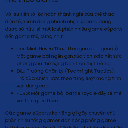
Với sự tiến tới ko hoàn thành nghỉ của thể thao
điện tử, xsmb đang nhanh nhẹn update đang
được sở hữu lại một loạt phần nhiều game eSports
đến game thủ, cũng như:
Liên Minh Huyền Thoại (League of Legends):
Một game bài ngắn gọn xúc tích solo hết sức
phong phú thứ hạng bên trên thị trường.
Đấu Trường Chân Lý (Teamfight Tactics):
Trò đùa chiến lược theo từng lượt mang tính
vận dụng cao.
PUBG: Một game bài battle royale đầy tê mê
với thời gian thực.
Các game eSports ko riêng gì gây chuyên chú
phần nhiều tổng gamer dân nóng phỏng game
bài nhưng còn xây cất điều kiện tất nhiên đến phần