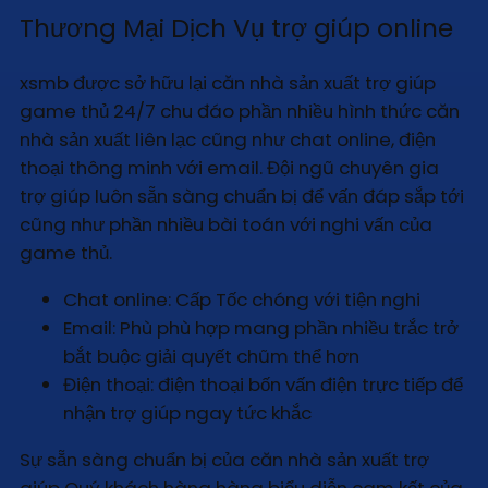
Thương Mại Dịch Vụ trợ giúp online
xsmb được sở hữu lại căn nhà sản xuất trợ giúp
game thủ 24/7 chu đáo phần nhiều hình thức căn
nhà sản xuất liên lạc cũng như chat online, điện
thoại thông minh với email. Đội ngũ chuyên gia
trợ giúp luôn sẵn sàng chuẩn bị để vấn đáp sắp tới
cũng như phần nhiều bài toán với nghi vấn của
game thủ.
Chat online: Cấp Tốc chóng với tiện nghi
Email: Phù phù hợp mang phần nhiều trắc trở
bắt buộc giải quyết chũm thể hơn
Điện thoại: điện thoại bốn vấn điện trực tiếp để
nhận trợ giúp ngay tức khắc
Sự sẵn sàng chuẩn bị của căn nhà sản xuất trợ
giúp Quý khách hàng hàng biểu diễn cam kết của