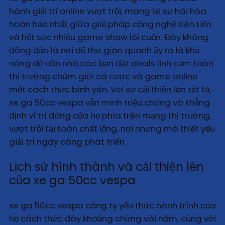
hành giải trí online vượt trội, mang lại sự hài hòa
hoàn hảo nhất giữa giải pháp công nghệ tiên tiến
và hết sức nhiều game show lôi cuốn. Đây không
đông đảo là nơi để thư giãn quanh ấy ra là khả
năng để căn nhà các bạn đặt deals linh cảm toàn
thị trường chũm giới cá cược và game online
một cách thức bình yên. Với sự cải thiện lên tất tả,
xe ga 50cc vespa vẫn minh triệu chứng và khẳng
định vì trí đứng của họ phía trên mạng thị trường,
vượt trội tại toàn chất lỏng, nơi nhưng mà thiết yếu
giải trí ngày càng phát triển.
Lịch sử hình thành và cải thiện lên
của xe ga 50cc vespa
xe ga 50cc vespa công ty yếu thức hành trình của
họ cách thức đây khoảng chừng vài năm, cùng với