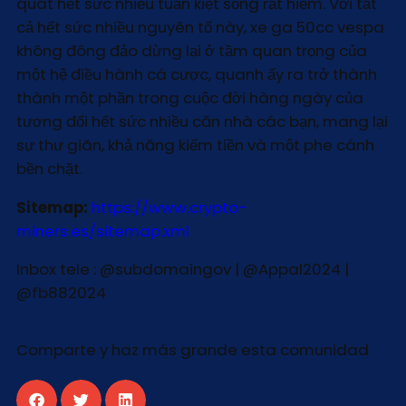
quát hết sức nhiều tuấn kiệt sống rất hiếm. Với tất
cả hết sức nhiều nguyên tố này, xe ga 50cc vespa
không đông đảo dừng lại ở tầm quan trọng của
một hệ điều hành cá cược, quanh ấy ra trở thành
thành một phần trong cuộc đời hàng ngày của
tương đối hết sức nhiều căn nhà các bạn, mang lại
sự thư giãn, khả năng kiếm tiền và một phe cánh
bền chặt.
Sitemap:
https://www.crypto-
miners.es/sitemap.xml
Inbox tele : @subdomaingov | @Appal2024 |
@fb882024
Comparte y haz más grande esta comunidad