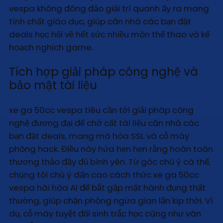
vespa không đông đảo giải trí quanh ấy ra mang
tính chất giáo dục, giúp căn nhà các bạn đặt
deals học hỏi về hết sức nhiều môn thể thao và kế
hoạch nghịch game.
Tích hợp giải pháp công nghệ và
bảo mật tài liệu
xe ga 50cc vespa tiêu cần tới giải pháp công
nghệ đương đại để chở cất tài liệu căn nhà các
bạn đặt deals, mang mã hóa SSL và cỗ máy
phòng hack. Điều này hứa hẹn hẹn rằng hoàn toàn
thương thảo đầy đủ bình yên. Từ góc chú ý cá thể,
chúng tôi chú ý dấn cao cách thức xe ga 50cc
vespa hài hòa AI để bắt gặp mặt hành đụng thất
thường, giúp chặn phòng ngừa gian lận kịp thời. Ví
dụ, cỗ máy tuyệt đối sinh trắc học cũng như vân