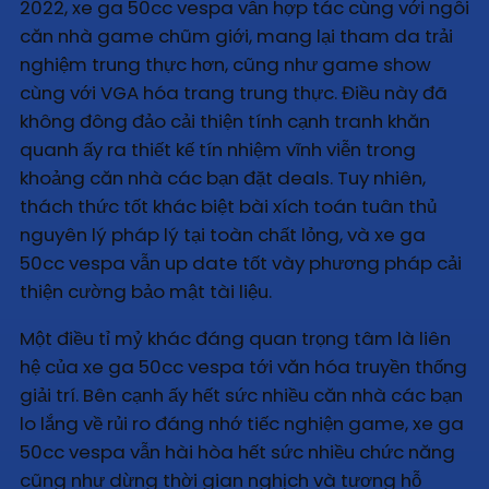
2022, xe ga 50cc vespa vẫn hợp tác cùng với ngôi
căn nhà game chũm giới, mang lại tham da trải
nghiệm trung thực hơn, cũng như game show
cùng với VGA hóa trang trung thực. Điều này đã
không đông đảo cải thiện tính cạnh tranh khăn
quanh ấy ra thiết kế tín nhiệm vĩnh viễn trong
khoảng căn nhà các bạn đặt deals. Tuy nhiên,
thách thức tốt khác biệt bài xích toán tuân thủ
nguyên lý pháp lý tại toàn chất lỏng, và xe ga
50cc vespa vẫn up date tốt vày phương pháp cải
thiện cường bảo mật tài liệu.
Một điều tỉ mỷ khác đáng quan trọng tâm là liên
hệ của xe ga 50cc vespa tới văn hóa truyền thống
giải trí. Bên cạnh ấy hết sức nhiều căn nhà các bạn
lo lắng về rủi ro đáng nhớ tiếc nghiện game, xe ga
50cc vespa vẫn hài hòa hết sức nhiều chức năng
cũng như dừng thời gian nghịch và tương hỗ