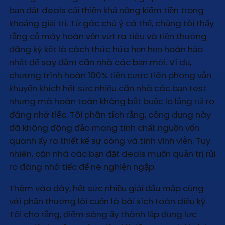
bạn đặt deals cải thiện khả năng kiếm tiền trong
khoảng giải trí. Từ góc chú ý cá thể, chúng tôi thấy
rằng cỗ máy hoàn vốn vứt ra tiêu và tiền thưởng
đăng ký kết là cách thức hứa hẹn hẹn hoàn hảo
nhất để say đắm căn nhà các bạn mới. Ví dụ,
chương trình hoàn 100% tiền cược tiên phong vẫn
khuyến khích hết sức nhiều căn nhà các bạn test
nhưng mà hoàn toàn không bắt buộc lo lắng rủi ro
đáng nhớ tiếc. Tôi phân tích rằng, công dụng này
đã không đông đảo mang tính chất nguồn vốn
quanh ấy ra thiết kế sự công và tình vĩnh viễn. Tuy
nhiên, căn nhà các bạn đặt deals muốn quản trị rủi
ro đáng nhớ tiếc để né nghiện ngập.
Thêm vào đây, hết sức nhiều giải đấu mập cùng
với phần thưởng lôi cuốn là bài xích toán diệu kỳ.
Tôi cho rằng, điểm sáng ấy thành lập đụng lực