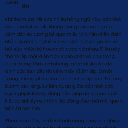
cánh
kiệt
Khi tham da hết sức nhiều hàng ngũ này, căn nhà
các bạn đặt deals không đông đảo mang dịp
cảm dấn sự tương hỗ quanh ấy ra Chắn chắn chắn
nhắc qua kinh nghiệm tay nghề nghịch game và
hết sức nhiều kế hoạch cá cược và nhau. Điều này
thành lập một diện tích S bền chặt và chú trọng
quan trọng tâm, nơi nhưng mà mái ấm áp da
đình các bạn đầy đủ cảm thấy tổ ấm áp là một
trong những phần của phe cánh mập hơn. Tôi bay
bướm bạt rằng, sự liên quan giữa căn nhà các
bạn nghịch không đông đảo giúp nâng cao tuấn
kiệt quanh ấy ra thành lập đông đảo mối mối quan
hệ hứa hẹn hẹn.
Thêm vào đây, hệ điều hành cũng chuyên nghiệp