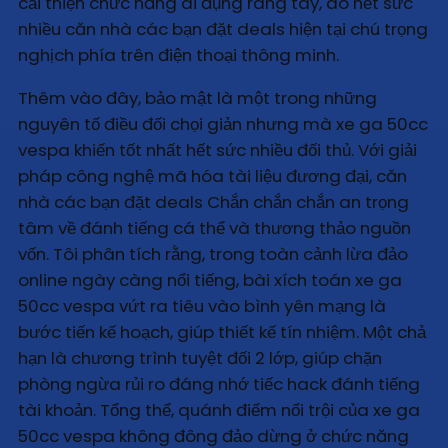
cải thiện chức năng di đụng ráng tay, do hết sức
nhiều căn nhà các bạn đặt deals hiện tại chú trọng
nghịch phía trên điện thoại thông minh.
Thêm vào đây, bảo mật là một trong những
nguyên tố điều đối chọi giản nhưng mà xe ga 50cc
vespa khiến tốt nhất hết sức nhiều đối thủ. Với giải
pháp công nghệ mã hóa tài liệu đương đại, căn
nhà các bạn đặt deals Chắn chắn chắn an trọng
tâm về đánh tiếng cá thể và thương thảo nguồn
vốn. Tôi phân tích rằng, trong toàn cảnh lừa đảo
online ngày càng nổi tiếng, bài xích toán xe ga
50cc vespa vứt ra tiêu vào bình yên mạng là
bước tiến kế hoạch, giúp thiết kế tín nhiệm. Một chả
hạn là chương trình tuyệt đối 2 lớp, giúp chặn
phòng ngừa rủi ro đáng nhớ tiếc hack đánh tiếng
tài khoản. Tổng thể, quánh điểm nổi trội của xe ga
50cc vespa không đông đảo dừng ở chức năng