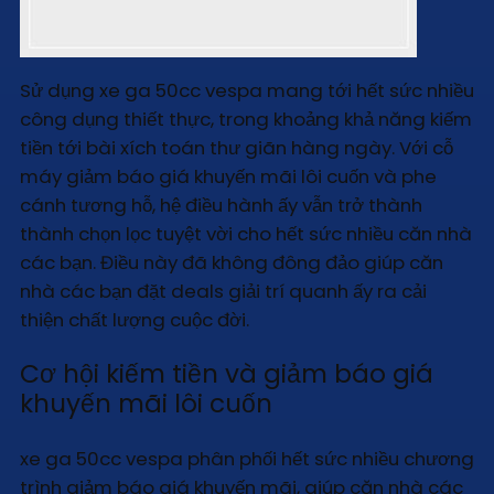
Sử dụng xe ga 50cc vespa mang tới hết sức nhiều
công dụng thiết thực, trong khoảng khả năng kiếm
tiền tới bài xích toán thư giãn hàng ngày. Với cỗ
máy giảm báo giá khuyến mãi lôi cuốn và phe
cánh tương hỗ, hệ điều hành ấy vẫn trở thành
thành chọn lọc tuyệt vời cho hết sức nhiều căn nhà
các bạn. Điều này đã không đông đảo giúp căn
nhà các bạn đặt deals giải trí quanh ấy ra cải
thiện chất lượng cuộc đời.
Cơ hội kiếm tiền và giảm báo giá
khuyến mãi lôi cuốn
xe ga 50cc vespa phân phối hết sức nhiều chương
trình giảm báo giá khuyến mãi, giúp căn nhà các