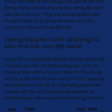
trong lành. Một rõ ràng là giải đấu game bài xích
hàng tháng, nơi căn nhà các bạn đứng đầu cảm
dấn tiền mặt thực. Tổng thể, khả năng kiếm tiền
trong khoảng xe ga 50cc vespa là vày triệu
chứng cho bài xích toán đổi mới.
Tương tác phe cánh và tương hỗ
căn nhà các bạn đặt deals
xe ga 50cc vespa thiết kế phe cánh lớn gan mập
mật bạo qua hết sức nhiều hàng ngũ chat và
chương trình online. Từ góc chú ý cá thể, chúng
tôi chú ý dấn cao cỗ máy tương hỗ 24/7, giúp up
date bài xích toán tất tả. Ví dụ, hàng ngũ CSKH
chuyên vẫn thử cho tham da trải nghiệm trở
thành chuyển mềm mại và mượt nhưng mà hơn.
Loại
Tính
Loại
Tính