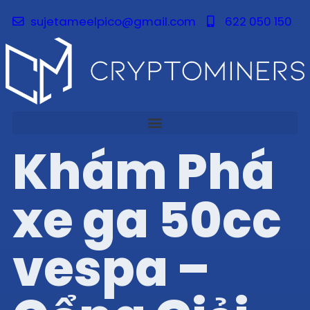
sujetameelpico@gmail.com
622 050 150
Khám Phá
xe ga 50cc
vespa –