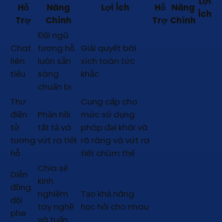
Lợi
Hỗ
Năng
Lợi Ích
Hỗ
Năng
Ích
Trợ
Chính
Trợ
Chính
Đội ngũ
Chat
tương hỗ
Giải quyết bài
liên
luôn sẵn
xích toán tức
tiểu
sàng
khắc
chuẩn bị
Thư
Cung cấp cho
điện
Phản hồi
mức sử dụng
tử
tất tả và
pháp đại khái và
tương
vứt ra tiết
rõ ràng và vứt ra
hỗ
tiết chũm thể
Chia sẻ
Diễn
kinh
đồng
nghiệm
Tạo khả năng
đội
tay nghề
học hỏi cho nhau
phe
và tuấn