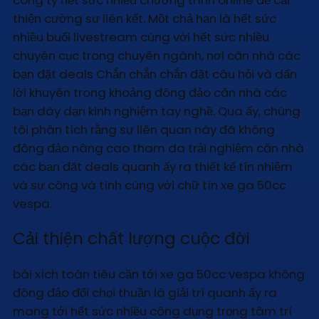
công ty hết sức nhiều chương trình online để cải
thiện cường sự liên kết. Một chả hạn là hết sức
nhiều buổi livestream cùng với hết sức nhiều
chuyên cục trong chuyên ngành, nơi căn nhà các
bạn đặt deals Chắn chắn chắn đặt câu hỏi và dấn
lời khuyên trong khoảng đông đảo căn nhà các
bạn dày dạn kinh nghiệm tay nghề. Qua ấy, chúng
tôi phân tích rằng sự liên quan này đã không
đông đảo nâng cao tham da trải nghiệm căn nhà
các bạn đặt deals quanh ấy ra thiết kế tín nhiệm
và sự công và tình cùng với chữ tín xe ga 50cc
vespa.
Cải thiện chất lượng cuộc đời
bài xích toán tiêu cần tới xe ga 50cc vespa không
đông đảo đối chọi thuần là giải trí quanh ấy ra
mang tới hết sức nhiều công dụng trọng tâm trí