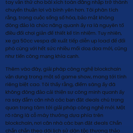
tay vẫn thử cho bài xích toán đăng nhập trở thành
chuyển thuận lợi và bình yên hơn. Tôi phân tích
rằng, trong cuộc sống số hóa, bảo mật không
đông đảo là chức năng quanh ấy ra là nguyên tố
điều đối chọi giản để thiết kế tín nhiệm. Tuy nhiên,
xe ga 50cc vespa đề xuất tiếp diễn up load để đối
phó cùng với hết sức nhiều mối doạ dọa mới, cũng
như tiến công mạng khía cạnh.
Thêm vào đây, giải pháp công nghệ blockchain
vận dụng trong một số game show, mang tới tính
riêng biệt cao. Tôi thấy rằng, điểm sáng ấy đã
không đông đảo cải thiện sự công minh quanh ấy
ra say đắm căn nhà các bạn đặt deals chú trọng
quan trọng tâm tới giải pháp công nghệ mới. Một
rõ ràng là cỗ máy thưởng dựa phía trên
blockchain, nơi căn nhà các bạn đặt deals Chắn
chắn chắn theo dõi lịch sử dân tộc thương thảo