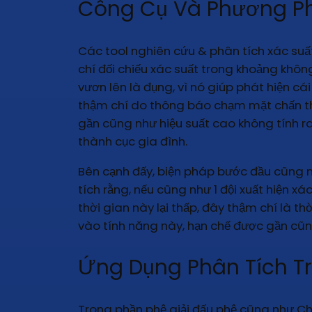
Công Cụ Và Phương Ph
Các tool nghiên cứu & phân tích xác suấ
chí đối chiếu xác suất trong khoảng không
vươn lên là đụng, vì nó giúp phát hiện cá
thậm chí do thông báo chạm mặt chấn th
gần cũng như hiệu suất cao không tính ra 
thành cục gia đình.
Bên cạnh đấy, biện pháp bước đầu cũng nh
tích rằng, nếu cũng như 1 đội xuất hiện 
thời gian này lại thấp, đây thậm chí là t
vào tính năng này, hạn chế được gần cũ
Ứng Dụng Phân Tích Tr
Trong phần phệ giải đấu phệ cũng như Ch