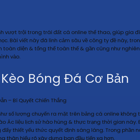
h vượt trội trong trái đất cá online thể thao, giúp gia
ọc. Bài viết này đã linh cảm sâu về công ty đề này, tr
n toàn diện & tổng thể toàn thể & gần cũng như nghiên
̀nh vào.
t Kèo Bóng Đá Cơ Bản
ư số lượng chuyển ra mặt trên bảng cá online không tí
o Ác liệu lịch sử hào hùng & thực trạng thời gian này. 
 đấy thiết yếu thức quyết định sáng láng. Trong phần n
ng thân hiểu rõ xây dựng ban đầu tiến xa hơn.