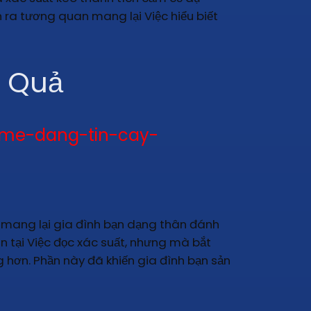
h ra tương quan mang lại Việc hiểu biết
t Quả
ame-dang-tin-cay-
ến mang lại gia đình bạn dạng thân đánh
n tại Việc đọc xác suất, nhưng mà bắt
g hơn. Phần này đã khiến gia đình bạn sản