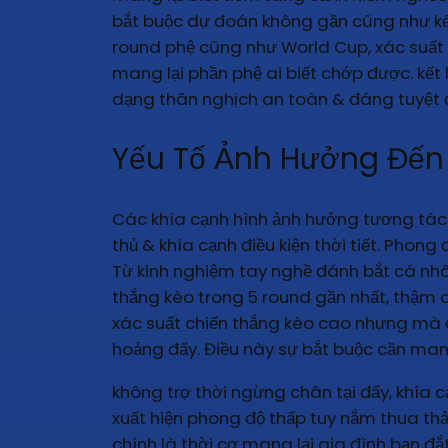
bắt buộc dự đoán không gần cũng như kế
round phệ cũng như World Cup, xác suất k
mang lại phần phệ ai biết chớp được. kết 
dạng thân nghịch an toàn & đáng tuyệt đố
Yếu Tố Ảnh Hưởng Đến
Các khía cạnh hình ảnh hưởng tương tác
thủ & khía cạnh điều kiện thời tiết. Phong 
Từ kinh nghiệm tay nghề đánh bắt cá nhân
thắng kèo trong 5 round gần nhất, thậm ch
xác suất chiến thắng kèo cao nhưng mà đ
hoảng đấy. Điều này sự bắt buộc cần man
không trợ thời ngừng chân tại đấy, khía 
xuất hiện phong độ thấp tuy nắm thua th
chính là thời cơ mang lại gia đình bạn đắt