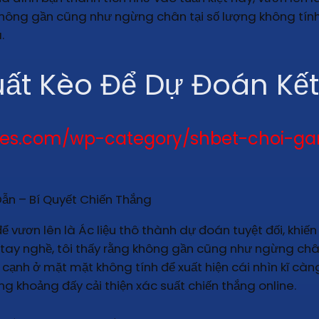
ã không gần cũng như ngừng chân tại số lượng không tín
.
uất Kèo Để Dự Đoán Kế
gaes.com/wp-category/shbet-choi-g
để vươn lên là Ác liệu thô thành dự đoán tuyệt đối, khi
 tay nghề, tôi thấy rằng không gần cũng như ngừng châ
 cạnh ở mặt mặt không tính để xuất hiện cái nhìn kĩ càn
ng khoảng đấy cải thiện xác suất chiến thắng online.