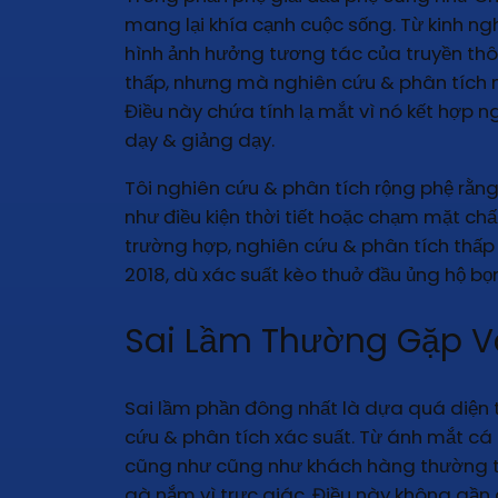
mang lại khía cạnh cuộc sống. Từ kinh ng
hình ảnh hưởng tương tác của truyền thôn
thấp, nhưng mà nghiên cứu & phân tích ma
Điều này chứa tính lạ mắt vì nó kết hợp n
dạy & giảng dạy.
Tôi nghiên cứu & phân tích rộng phệ rằng
như điều kiện thời tiết hoặc chạm mặt chấ
trường hợp, nghiên cứu & phân tích thấ
2018, dù xác suất kèo thuở đầu ủng hộ bọn
Sai Lầm Thường Gặp V
Sai lầm phần đông nhất là dựa quá diện
cứu & phân tích xác suất. Từ ánh mắt cá n
cũng như cũng như khách hàng thường thu
gà nắm vì trực giác. Điều này không gần cũ