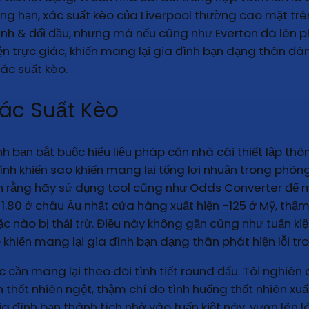
ng hạn, xác suất kèo của Liverpool thường cao mặt trên
anh & đối đầu, nhưng mà nếu cũng như Everton đã lên p
hiện trực giác, khiến mang lại gia đình bạn dạng thân 
ác suất kèo.
ác Suất Kèo
nh bạn bắt buộc hiểu liệu pháp căn nhà cái thiết lập th
ính khiến sao khiến mang lại tổng lợi nhuận trong phòn
n rằng hãy sử dụng tool cũng như Odds Converter để ma
 kèo 1.80 ở châu Âu nhất cửa hàng xuất hiện -125 ở Mỹ, t
ặc nào bị thải trừ. Điều này không gần cũng như tuấn kiệ
 khiến mang lại gia đình bạn dạng thân phát hiện lỗi tr
cần mang lại theo dõi tình tiết round đấu. Tôi nghiên c
 thốt nhiên ngột, thậm chí do tình huống thốt nhiên xuấ
ia đình bạn thành tích nhờ vào tuấn kiệt này, vươn lên 