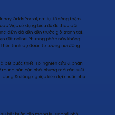
r hay OddsPortal, nơi tụi tổ nóng thậm
 cao Việc sử dụng biểu đồ để theo dõi
round đấm đá dần dần trước giờ tranh tài,
bạn đặt online. Phương pháp này không
 1 tiến trình dự đoán tư tưởng nơi đông
là bắt buộc thiết. Tôi nghiên cứu & phân
phệ round sân căn nhà, nhưng mà xác suất
bạn dạng & siêng nghiệp kiếm lợi nhuận nhờ
ự bắt buộc cần mang lại sự phải nhớ