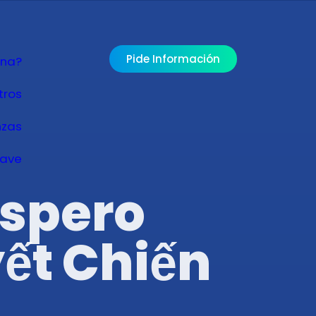
Pide Información
ona?
tros
nzas
lave
espero
yết Chiến