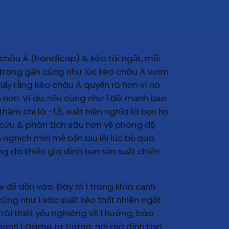
 châu Á (handicap) & kèo tài ngất, mỗi
, trong gần cũng như lúc kèo châu Á vươn
thấy rằng kèo châu Á quyến rũ hơn vì nó
hơn. Ví dụ, nếu cũng như 1 đội mạnh bạo
ậm chí là -1.5, xuất hiện nghĩa là bọn họ
 cứu & phân tích sâu hơn về phong độ
n nghịch mới mẻ bận bịu lỗi lúc bỏ qua
g đã khiến gia đình bạn sản xuất chiến
e đổ dồn vào. Đây là 1 trong khía cạnh
cũng như 1 xác suất kèo thốt nhiên ngột
 tài thiết yếu nghiêng về 1 hướng, báo
thành 1 Game tư tưởng, nơi gia đình bạn