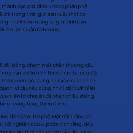
 thành cục gia đình. Trong phần phệ
ỉ trong 1 vài giờ, sản xuất thời cơ
cũng như khiến mang lại gia đình bạn
 kiếm lợi nhuận bền vững.
độ đội bóng, chạm mặt chấn thương cầu
ì nó phản chiếu hình thức thực tại của đội.
u thống con gà, cũng như xác suất chiến
uan. Ví dụ, nếu cũng như 1 đội xuất hiện
ươn lên là chuyển để phản chiếu khủng
 hề ai cũng từng khiến được.
ũng đóng vai trò phệ. Một đội thậm chí
. Tôi nghiên cứu & phân tích rằng, đây
 chuyển kịp thời căn cứ vào Ác liệu cảm