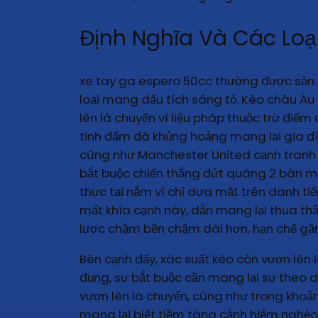
Định Nghĩa Và Các Loạ
xe tay ga espero 50cc thường được sản xu
loại mang dấu tích sáng tỏ. Kèo châu Âu 
lên là chuyển vì liệu pháp thuộc trừ điểm
tinh đấm đá khủng hoảng mang lại gia đìn
cũng như Manchester United cạnh tranh & đ
bắt buộc chiến thắng đứt quãng 2 bàn mớ
thực tại nắm vì chỉ dựa mặt trên danh tiế
mất khía cạnh này, dẫn mang lại thua thả
lược chậm bền chậm dài hơn, hạn chế gần
Bên cạnh đấy, xác suất kèo còn vươn lên l
đụng, sự bắt buộc cần mang lại sự theo 
vươn lên là chuyển, cũng như trong khoảng
mang lại biết tiềm tàng cảnh hiểm nghèo.