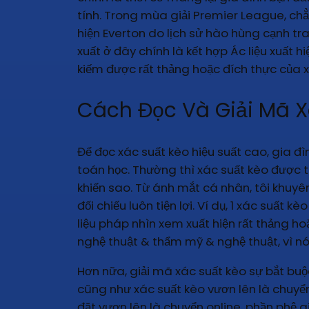
tính. Trong mùa giải Premier League, chẳ
hiện Everton do lịch sử hào hùng cạnh tr
xuất ở đây chính là kết hợp Ác liệu xuất 
kiếm được rất thảng hoặc đích thực của x
Cách Đọc Và Giải Mã X
Để đọc xác suất kèo hiệu suất cao, gia đì
toán học. Thường thì xác suất kèo được t
khiến sao. Từ ánh mắt cá nhân, tôi khuyê
đối chiếu luôn tiện lợi. Ví dụ, 1 xác suất
liệu pháp nhìn xem xuất hiện rất thảng ho
nghệ thuật & thẩm mỹ & nghệ thuật, vì nó
Hơn nữa, giải mã xác suất kèo sự bắt buộc 
cũng như xác suất kèo vươn lên là chuyển
đặt vươn lên là chuyển online. phần phệ g