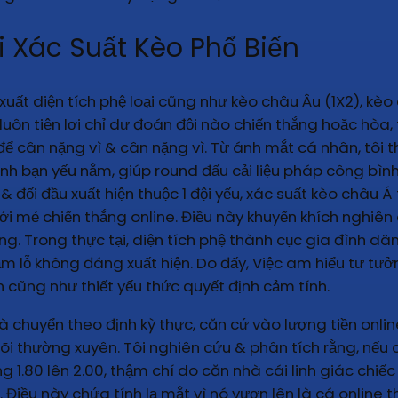
i Xác Suất Kèo Phổ Biến
ất diện tích phệ loại cũng như kèo châu Âu (1X2), kèo
luôn tiện lợi chỉ dự đoán đội nào chiến thắng hoặc hòa
 để cân nặng vì & cân nặng vì. Từ ánh mắt cá nhân, tôi 
h bạn yếu nắm, giúp round đấu cải liệu pháp công bình 
ối đầu xuất hiện thuộc 1 đội yếu, xác suất kèo châu Á th
i mẻ chiến thắng online. Điều này khuyến khích nghiên
ng. Trong thực tại, diện tích phệ thành cục gia đình dâ
m lỗ không đáng xuất hiện. Do đấy, Việc am hiểu tư tưởn
 cũng như thiết yếu thức quyết định cảm tính.
à chuyển theo định kỳ thực, căn cứ vào lượng tiền onlin
dõi thường xuyên. Tôi nghiên cứu & phân tích rằng, nếu 
 1.80 lên 2.00, thậm chí do căn nhà cái linh giác chiếc
 Điều này chứa tính lạ mắt vì nó vươn lên là cá online 