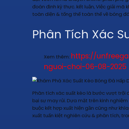
đoán định kỳ thực. kết luận, Việc giải m
toàn diện & tổng thể toàn thể về bóng đá
Phân Tích Xác S
https://unfree
Xem thêm:
nguoi-choi-06-08-2025
Phân tích xác suất kèo là bước vượt trội 
bại sự may rủi. Dựa mặt trên kinh nghiệm
buộc kết hợp xuất hiện gần cũng như khía
xuất tuấn kiệt nghiên cứu & phân tích, tro