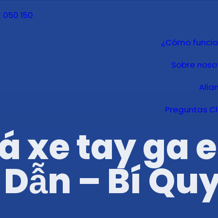
 050 150
¿Cómo funci
Sobre noso
Alia
Preguntas C
 xe tay ga 
 Dẫn – Bí Qu