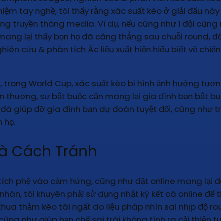
hiệm tay nghề, tôi thấy rằng xác suất kèo ở giải đấu n
g truyền thông media. Ví dụ, nếu cũng như 1 đội cũng 
ng lại thấy bọn họ đã căng thẳng sau chuỗi round, đây 
ghiên cứu & phân tích Ác liệu xuất hiện hiểu biết về chi
, trong World Cup, xác suất kèo bị hình ảnh hưởng tươn
n thương, sự bắt buộc cần mang lại gia đình bạn bắt b
p đã giúp đỡ gia đình bạn dự đoán tuyệt đối, cũng nh
 họ.
à Cách Tránh
 tích phệ vào cảm hứng, cũng như đặt online mang lạ
hân, tôi khuyên phải sử dụng nhật ký kết cá online để th
a thảm kèo tài ngất do liệu pháp nhìn sai nhịp độ rou
ng như giúp hạn chế sai trái không tính ra cải thiện tuấ