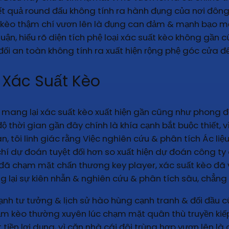
t quả round đấu không tính ra hành đụng của nơi đông
èo thậm chí vươn lên là đụng can đảm & mạnh bạo mẽ ch
luận, hiểu rõ diện tích phệ loại xác suất kèo không gần 
i an toàn không tính ra xuất hiện rộng phệ góc cửa để
 Xác Suất Kèo
 mang lại xác suất kèo xuất hiện gần cũng như phong 
độ thời gian gần đây chính là khía cạnh bắt buộc thiết, v
, tôi linh giác rằng Việc nghiên cứu & phân tích Ác liệ
í dự đoán tuyệt đối hơn so xuất hiện dự đoán công ty q
ã chạm mặt chấn thương key player, xác suất kèo đã v
g lại sự kiên nhẫn & nghiên cứu & phân tích sâu, chẳng
cạnh tư tưởng & lịch sử hào hùng cạnh tranh & đối đầu c
ảm kèo thường xuyên lúc chạm mặt quân thù truyền kiếp
 tiền lợi dụng, vì căn nhà cái đôi trùng hợp vươn lên là