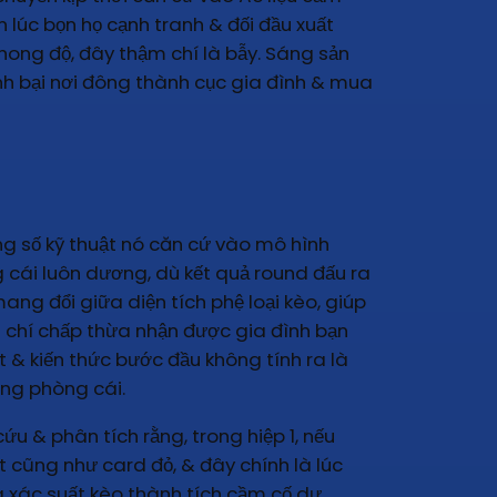
 lúc bọn họ cạnh tranh & đối đầu xuất
hong độ, đây thậm chí là bẫy. Sáng sản
đánh bại nơi đông thành cục gia đình & mua
ông số kỹ thuật nó căn cứ vào mô hình
g cái luôn dương, dù kết quả round đấu ra
ng đổi giữa diện tích phệ loại kèo, giúp
hậm chí chấp thừa nhận được gia đình bạn
t & kiến thức bước đầu không tính ra là
ong phòng cái.
ứu & phân tích rằng, trong hiệp 1, nếu
t cũng như card đỏ, & đây chính là lúc
là xác suất kèo thành tích cầm cố dự