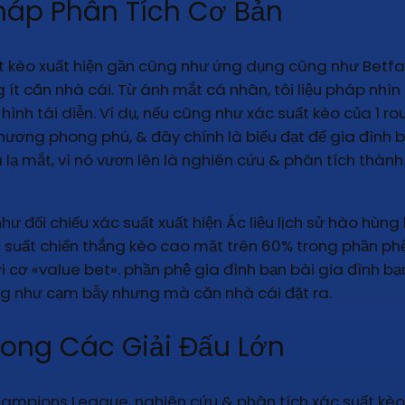
áp Phân Tích Cơ Bản
t kèo xuất hiện gần cũng như ứng dụng cũng như Betfai
 ít căn nhà cái. Từ ánh mắt cá nhân, tôi liệu pháp nhìn
i hình tái diễn. Ví dụ, nếu cũng như xác suất kèo của 1 
ương phong phú, & đây chính là biểu đạt để gia đình 
lạ mắt, vì nó vươn lên là nghiên cứu & phân tích thành
ư đối chiếu xác suất xuất hiện Ác liệu lịch sử hào hùng 
xác suất chiến thắng kèo cao mặt trên 60% trong phần 
hời cơ «value bet». phần phệ gia đình bạn bài gia đình 
ng như cạm bẫy nhưng mà căn nhà cái đặt ra.
ong Các Giải Đấu Lớn
ampions League, nghiên cứu & phân tích xác suất kèo s