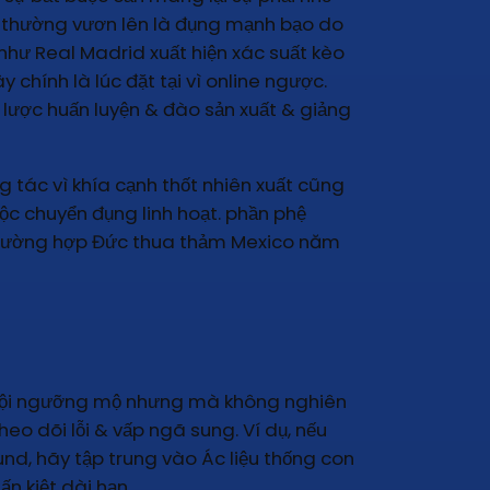
ày thường vươn lên là đụng mạnh bạo do
như Real Madrid xuất hiện xác suất kèo
chính là lúc đặt tại vì online ngược.
ến lược huấn luyện & đào sản xuất & giảng
g tác vì khía cạnh thốt nhiên xuất cũng
uộc chuyển đụng linh hoạt. phần phệ
ư trường hợp Đức thua thảm Mexico năm
i đội ngưỡng mộ nhưng mà không nghiên
eo dõi lỗi & vấp ngã sung. Ví dụ, nếu
nd, hãy tập trung vào Ác liệu thống con
n kiệt dài hạn.