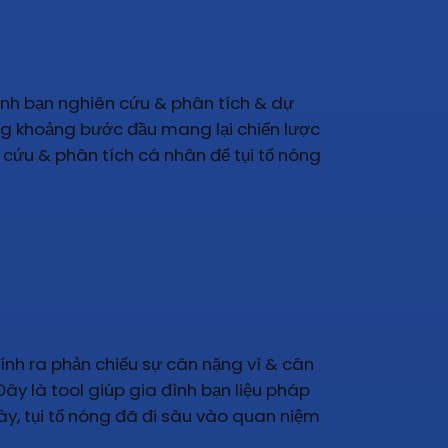
 đình bạn nghiên cứu & phân tích & dự
ong khoảng bước đầu mang lại chiến lược
 cứu & phân tích cá nhân để tụi tổ nóng
nh ra phản chiếu sự cân nặng vì & cân
Đây là tool giúp gia đình bạn liệu pháp
ày, tụi tổ nóng đã đi sâu vào quan niệm