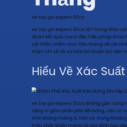
xe tay ga espero 50cc
xe tay ga espero 50cc là 1 trong khía cạn
đoán kết quả round đấu 1 liệu pháp khoa h
cải thiện, nhằm mục tiêu mang về cái nhì
thậm chí về tối ưu hóa lợi nhuận lúc dấn mi
Hiểu Về Xác Suấ
xe tay ga espero 50cc không gần cũng nh
nặng vì giữa phần phệ đội bóng, căn cứ và
nhìn khủng hoảng & thời cơ, trong khoảng
mấu chốt, khiến mang lại gia đình bạn dạ