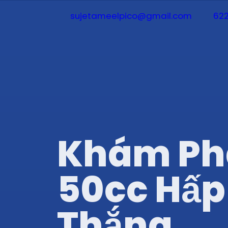
sujetameelpico@gmail.com
622
Khám Phá
50cc Hấp
Thắng