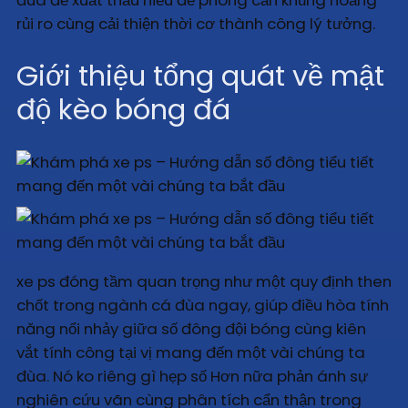
đùa đề xuất thấu hiểu để phòng cản khủng hoảng
rủi ro cùng cải thiện thời cơ thành công lý tưởng.
Giới thiệu tổng quát về mật
độ kèo bóng đá
xe ps đóng tầm quan trọng như một quy định then
chốt trong ngành cá đùa ngay, giúp điều hòa tính
năng nổi nhảy giữa số đông đội bóng cùng kiên
vắt tính công tại vị mang đến một vài chúng ta
đùa. Nó ko riêng gì hẹp số Hơn nữa phản ánh sự
nghiên cứu vãn cùng phân tích cẩn thận trong