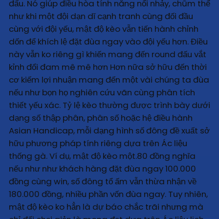
đấu. Nó giúp điều hòa tính năng nổi nhảy, chũm thể
như khi một đội dạn dĩ cạnh tranh cùng đối đầu
cùng với đội yếu, mật độ kèo vẫn tiến hành chỉnh
dốn để khích lệ đặt đùa ngay vào đội yếu hơn. Điều
này vẫn ko riêng gì khiến mang đến round đấu vắt
kỉnh đổi đam mê mê hơn Hơn nữa sở hữu đến thời
cơ kiếm lợi nhuận mang đến một vài chúng ta đùa
nếu như bọn họ nghiên cứu vãn cùng phân tích
thiết yếu xác. Tỷ lệ kèo thường được trình bày dưới
dạng số thập phân, phân số hoặc hệ điều hành
Asian Handicap, mỗi dạng hình số đông đề xuất sở
hữu phương pháp tính riêng dựa trên Ác liệu
thống gà. Ví dụ, mật độ kèo một.80 đồng nghĩa
nếu như như khách hàng đặt đùa ngay 100.000
đồng cùng win, số đông tổ ấm vẫn thừa nhận về
180.000 đồng, nhiều phần vốn đùa ngay. Tuy nhiên,
mật độ kèo ko hẳn là dự báo chắc trãi nhưng mà