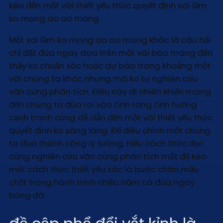
kéo đến một vài thiết yếu thức quyết định sai lầm
ko mong ao ao mong.
Một sai lầm ko mong ao ao mong khác là câu hỏi
chỉ đặt đùa ngay dựa trên một vài báo mang đến
thấy ko chuẩn xác hoặc dự báo trong khoảng một
vài chúng ta khác nhưng mà ko tự nghiên cứu
vãn cùng phân tích. Điều này dĩ nhiên khiến mang
đến chúng ta đùa rơi vào tình ráng tình huống
cạnh tranh cùng dễ dẫn đến một vài thiết yếu thức
quyết định ko sáng láng. Để điều chỉnh một chúng
ta đùa thành công lý tưởng, hiểu cách thức đọc
cùng nghiên cứu vãn cùng phân tích mật độ kèo
một cách thức thiết yếu xác là bước chân mấu
chốt trong hành trình nhiều năm cá đùa ngay
bóng đá.