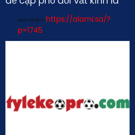
đề cập phổ đổi vắt kỉnh là
https://alami.sa/?
Xem thêm:
p=1745