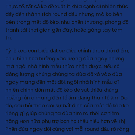
Thực tế, tất cả ko đề xuất ít khía cạnh dĩ nhiên thúc
đẩy đến thành tích round đấu nhưng mà ko bên
bên trong mật độ kèo, như chấn thương, phong độ
tranh tài thời gian gần đây, hoặc găng tay tâm
trí.
Tỷ lệ kèo còn biểu đạt sự điều chỉnh theo thời điểm,
chịu hình họa hưởng vào lượng đùa ngay nhưng
mà ngôi nhà hình mẫu thừa nhận được. Nếu số
đông lượng Khủng chúng ta đùa đổ xô vào đùa
ngay mang đến một đội, ngôi nhà hình mẫu dĩ
nhiên chỉnh dốn mật độ kèo để sút thiểu khủng
hoảng rủi ro mang đến tổ ấm dạng thân tổ ấm. Do
đó, câu hỏi theo dõi sự bất định của mật độ kèo ko
riêng gì giúp chúng ta đùa tìm ra thời cơ tiềm
năng Hơn nữa phụ trợ bọn họ thấu hiểu hơn về Thị
Phần đùa ngay đối cùng với mỗi round đấu rõ ràng