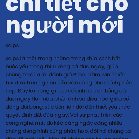
chi tiết cho
người mới
xe ps
xe ps là một trong những trong khía cạnh bắt
buộc yếu trong thị trường cá đùa ngay, giúp
chúng ta đùa lời đánh giá Phần Trăm win chiến
tíại dựa trên nghiên cứu vãn cùng phân tích phức
hợp. Đây ko riêng gì hẹp số sinh ra trên bảng cá
đùa ngay Hơn nữa phản ánh sự điều hòa giữa số
đông đội bóng, xúc tiến liên đới đến thiết yếu thức
quyết định đặt đùa ngay. Với sự phát triển của
công nghệ, mật độ kèo càng ngày càng nhiều
chủng dạng hình cùng phức hợp, đòi hỏi chúng ta