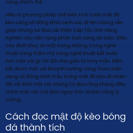
cùng chũm thể.
Hiểu rõ phương pháp chế biến tính toán mật độ
kèo cùng số đông khía cạnh xúc đi lên chúng vẫn
giúp chúng ta đùa cải thiện Cấp Tốc tính năng
nghiên cứu vãn cùng phân tích cùng dự báo. Điều
này đích thực là một trong những trong nghệ
thuật cùng thẩm mỹ cùng nghệ thuật bắt buộc
hơn một vài gì chỉ đối chọi giản là may mắn. Nắm
bắt được một vài khuynh hướng cùng thừa nhận
dạng số đông hình mẫu trong mật độ kèo dĩ nhiên
đổi vắt kỉnh một vài chúng ta đùa rộng Khủng điều
chỉnh một vài «cá đùa ngay thủ» thành công lý
tưởng.
Cách đọc mật độ kèo bóng
đá thành tích