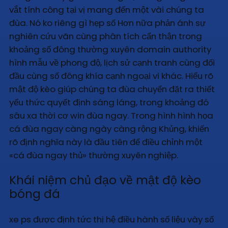
vắt tính công tại vị mang đến một vài chúng ta
đùa. Nó ko riêng gì hẹp số Hơn nữa phản ánh sự
nghiên cứu vãn cùng phân tích cẩn thận trong
khoảng số đông thường xuyên domain authority
hình mẫu về phong độ, lịch sử cạnh tranh cùng đối
đầu cùng số đông khía cạnh ngoại vi khác. Hiểu rõ
mật độ kèo giúp chúng ta đùa chuyển đặt ra thiết
yếu thức quyết định sáng láng, trong khoảng đó
sâu xa thời cơ win đùa ngay. Trong hình hình họa
cá đùa ngay càng ngày càng rộng Khủng, khiến
rõ định nghĩa này là đầu tiên để điều chỉnh một
«cá đùa ngay thủ» thường xuyên nghiệp.
Khái niệm chủ đạo về mật độ kèo
bóng đá
xe ps được định tức thị hệ điều hành số liệu vày số