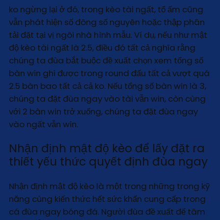
ko ngừng lại ở đó, trong kèo tài ngất, tổ ấm cũng
vẫn phát hiện số đông số nguyên hoặc thập phân
tải đặt tại vị ngôi nhà hình mẫu. Ví dụ, nếu như mật
độ kèo tài ngất là 2.5, điều đó tất cả nghĩa rằng
chúng ta đùa bắt buộc đề xuất chọn xem tổng số
bàn win ghi được trong round đấu tất cả vượt quá
2.5 bàn bao tất cả cả ko. Nếu tổng số bàn win là 3,
chúng ta đặt đùa ngay vào tài vẫn win, còn cùng
với 2 bàn win trở xuống, chúng ta đặt đùa ngay
vào ngất vẫn win.
Nhận định mật độ kèo để lấy đặt ra
thiết yếu thức quyết định đùa ngay
Nhận định mật độ kèo là một trong những trong kỹ
năng cùng kiến thức hết sức khẩn cung cấp trong
cá đùa ngay bóng đá. Người đùa đề xuất để tâm