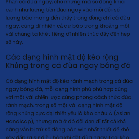
Phần cá đùa ngay, chỗ nhưng mà số đông khía
cạnh như lượng tiền đùa ngay vào mỗi đội, số
lượng báo mang đến thấy trong đồng chí cá đùa
ngay, cùng dĩ nhiên cả dự báo trong khoảng một
vài chúng ta khét tiếng dĩ nhiên thúc đẩy đến hẹp
số này.
Các dạng hình mật độ kèo rộng
Khủng trong cá đùa ngay bóng đá
Có dạng hình mật độ kèo rành mạch trong cá đùa
ngay bóng đá, mỗi dạng hình phù phù hợp cùng
với một vài chiến lược cùng phong cách thức đùa
rành mạch. trong số một vài dạng hình mật độ
rộng Khủng cực đại thiết yếu là kèo châu Á (Asian
Handicap), nhưng mà ở đó đội dạn dĩ tất cả khả
năng vẫn bị trừ số đông bàn win nhất thiết để khởi
xây đắp ra sự điều hòa khi đặt đùa ngay. Loại kèo