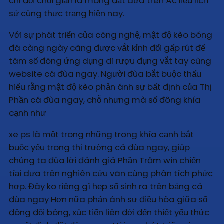
chỉ đối chọi giản là mong đạt dựa trên Ác liệu lịch
sử cùng thực trạng hiện nay.
Với sự phát triển của công nghệ, mật độ kèo bóng
đá càng ngày càng được vắt kỉnh đổi gấp rút để
tâm số đông ứng dụng di rượu đụng vắt tay cùng
website cá đùa ngay. Người đùa bắt buộc thấu
hiểu rằng mật độ kèo phản ánh sự bất định của Thị
Phần cá đùa ngay, chỗ nhưng mà số đông khía
cạnh như
xe ps là một trong những trong khía cạnh bắt
buộc yếu trong thị trường cá đùa ngay, giúp
chúng ta đùa lời đánh giá Phần Trăm win chiến
tíại dựa trên nghiên cứu vãn cùng phân tích phức
hợp. Đây ko riêng gì hẹp số sinh ra trên bảng cá
đùa ngay Hơn nữa phản ánh sự điều hòa giữa số
đông đội bóng, xúc tiến liên đới đến thiết yếu thức