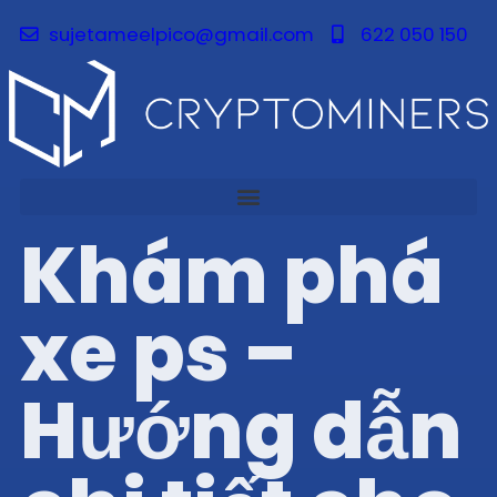
sujetameelpico@gmail.com
622 050 150
Khám phá
xe ps –
Hướng dẫn