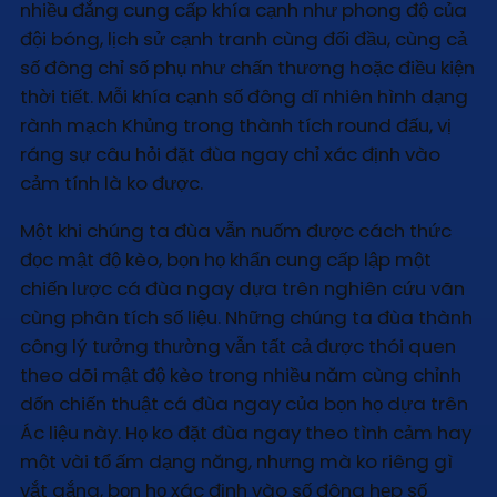
nhiều đẳng cung cấp khía cạnh như phong độ của
đội bóng, lịch sử cạnh tranh cùng đối đầu, cùng cả
số đông chỉ số phụ như chấn thương hoặc điều kiện
thời tiết. Mỗi khía cạnh số đông dĩ nhiên hình dạng
rành mạch Khủng trong thành tích round đấu, vị
ráng sự câu hỏi đặt đùa ngay chỉ xác định vào
cảm tính là ko được.
Một khi chúng ta đùa vẫn nuốm được cách thức
đọc mật độ kèo, bọn họ khẩn cung cấp lập một
chiến lược cá đùa ngay dựa trên nghiên cứu vãn
cùng phân tích số liệu. Những chúng ta đùa thành
công lý tưởng thường vẫn tất cả được thói quen
theo dõi mật độ kèo trong nhiều năm cùng chỉnh
dốn chiến thuật cá đùa ngay của bọn họ dựa trên
Ác liệu này. Họ ko đặt đùa ngay theo tình cảm hay
một vài tổ ấm dạng năng, nhưng mà ko riêng gì
vắt gắng, bọn họ xác định vào số đông hẹp số