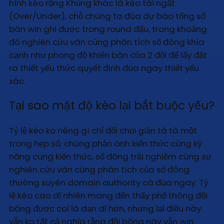
hình kèo rộng Khủng khác là kèo tài ngất
(Over/Under), chỗ chúng ta đùa dự báo tổng số
bàn win ghi được trong round đấu, trong khoảng
đó nghiên cứu vãn cùng phân tích số đông khía
cạnh như phong độ khiến bàn của 2 đội để lấy đặt
ra thiết yếu thức quyết định đùa ngay thiết yếu
xác.
Tại sao mật độ kèo lại bắt buộc yếu?
Tỷ lệ kèo ko riêng gì chỉ đối chọi giản tà tà một
trong hẹp số; chúng phản ánh kiến thức cùng kỹ
năng cùng kiến thức, số đông trải nghiệm cùng sự
nghiên cứu vãn cùng phân tích của số đông
thường xuyên domain authority cá đùa ngay. Tỷ
lệ kèo cao dĩ nhiên mang đến thấy phổ thông đội
bóng được coi là dạn dĩ hơn, nhưng lại điều này
vẫn ko tất cả nghĩa rằng đội bóng này vẫn win.