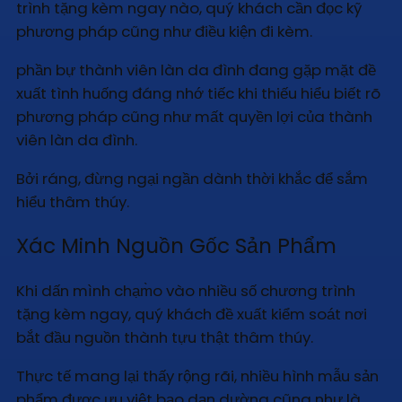
trình tặng kèm ngay nào, quý khách cần đọc kỹ
phương pháp cũng như điều kiện đi kèm.
phần bự thành viên làn da đình đang gặp mặt đề
xuất tình huống đáng nhớ tiếc khi thiếu hiểu biết rõ
phương pháp cũng như mất quyền lợi của thành
viên làn da đình.
Bởi ráng, đừng ngại ngần dành thời khắc để sắm
hiểu thâm thúy.
Xác Minh Nguồn Gốc Sản Phẩm
Khi dấn mình chạm̀o vào nhiều số chương trình
tặng kèm ngay, quý khách đề xuất kiểm soát nơi
bắt đầu nguồn thành tựu thật thâm thúy.
Thực tế mang lại thấy rộng rãi, nhiều hình mẫu sản
phẩm được ưu việt bạo dạn dường cũng như là