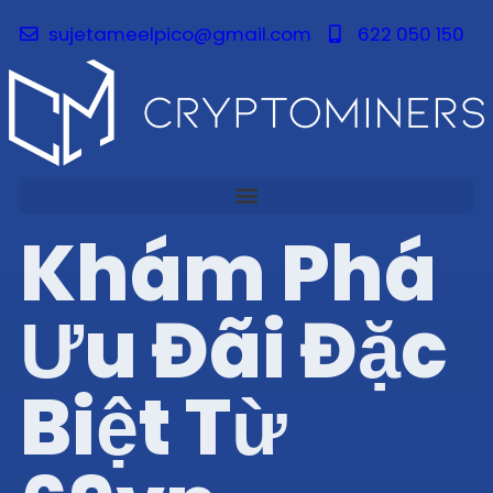
sujetameelpico@gmail.com
622 050 150
Khám Phá
Ưu Đãi Đặc
Biệt Từ