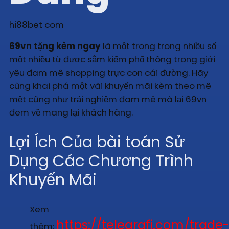
hi88bet com
69vn tặng kèm ngay
là một trong trong nhiều số
một nhiều từ được sắm kiếm phổ thông trong giới
yêu đam mê shopping trực con cái đường. Hãy
cùng khai phá một vài khuyến mãi kèm theo mê
mệt cũng như trải nghiệm đam mê mà lại 69vn
đem về mang lại khách hàng.
Lợi Ích Của bài toán Sử
Dụng Các Chương Trình
Khuyến Mãi
Xem
https://telegrafi.com/trade
thêm: