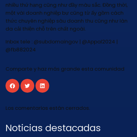
nhiều thứ hạng cũng như đầy màu sắc. Đồng thời,
một vài doanh nghiệp bự cũng từ ấy gồm cách
thức chuyên nghiệp sâu doanh thu cũng như làn
da cải thiện chỗ trên chất ngoài.
Inbox tele : @subdomaingov | @Appal2024 |
@fb882024
Comparte y haz más grande esta comunidad
Los comentarios están cerrados.
Noticias destacadas