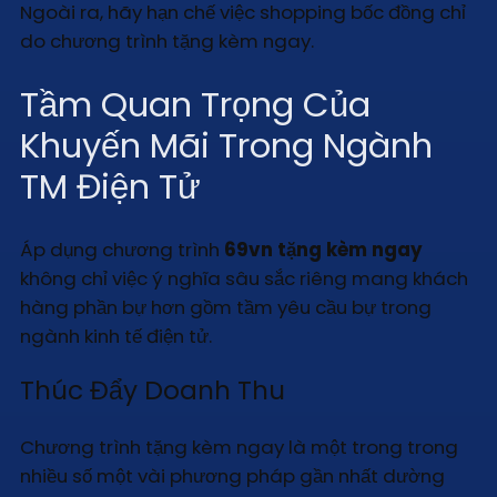
Ngoài ra, hãy hạn chế việc shopping bốc đồng chỉ
do chương trình tặng kèm ngay.
Tầm Quan Trọng Của
Khuyến Mãi Trong Ngành
TM Điện Tử
Áp dụng chương trình
69vn tặng kèm ngay
không chỉ việc ý nghĩa sâu sắc riêng mang khách
hàng phần bự hơn gồm tầm yêu cầu bự trong
ngành kinh tế điện tử.
Thúc Đẩy Doanh Thu
Chương trình tặng kèm ngay là một trong trong
nhiều số một vài phương pháp gần nhất dường