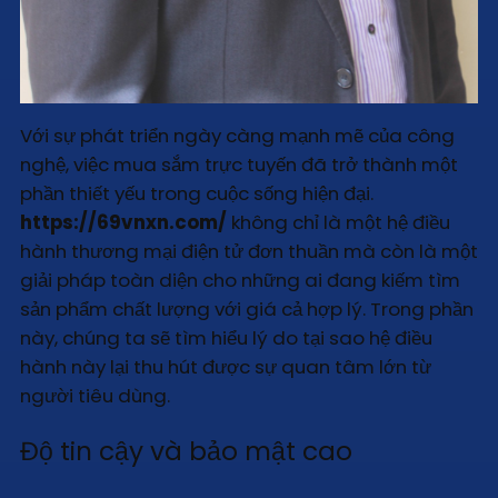
Với sự phát triển ngày càng mạnh mẽ của công
nghệ, việc mua sắm trực tuyến đã trở thành một
phần thiết yếu trong cuộc sống hiện đại.
https://69vnxn.com/
không chỉ là một hệ điều
hành thương mại điện tử đơn thuần mà còn là một
giải pháp toàn diện cho những ai đang kiếm tìm
sản phẩm chất lượng với giá cả hợp lý. Trong phần
này, chúng ta sẽ tìm hiểu lý do tại sao hệ điều
hành này lại thu hút được sự quan tâm lớn từ
người tiêu dùng.
Độ tin cậy và bảo mật cao