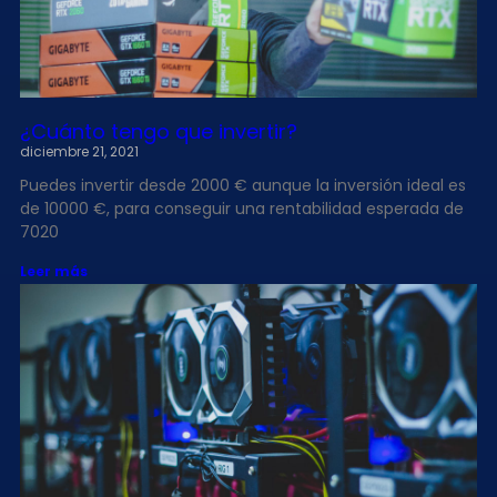
¿Cuánto tengo que invertir?
diciembre 21, 2021
Puedes invertir desde 2000 € aunque la inversión ideal es
de 10000 €, para conseguir una rentabilidad esperada de
7020
Leer más