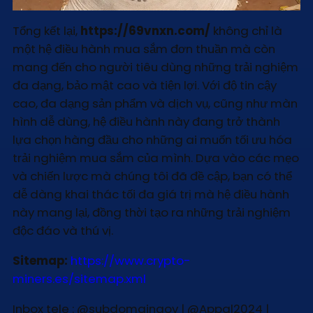
Tổng kết lại,
https://69vnxn.com/
không chỉ là
một hệ điều hành mua sắm đơn thuần mà còn
mang đến cho người tiêu dùng những trải nghiệm
đa dạng, bảo mật cao và tiện lợi. Với độ tin cậy
cao, đa dạng sản phẩm và dịch vụ, cũng như màn
hình dễ dùng, hệ điều hành này đang trở thành
lựa chọn hàng đầu cho những ai muốn tối ưu hóa
trải nghiệm mua sắm của mình. Dựa vào các mẹo
và chiến lược mà chúng tôi đã đề cập, bạn có thể
dễ dàng khai thác tối đa giá trị mà hệ điều hành
này mang lại, đồng thời tạo ra những trải nghiệm
độc đáo và thú vị.
Sitemap:
https://www.crypto-
miners.es/sitemap.xml
Inbox tele : @subdomaingov | @Appal2024 |