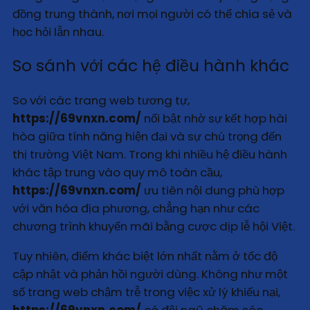
đồng trung thành, nơi mọi người có thể chia sẻ và
học hỏi lẫn nhau.
So sánh với các hệ điều hành khác
So với các trang web tương tự,
https://69vnxn.com/
nổi bật nhờ sự kết hợp hài
hòa giữa tính năng hiện đại và sự chú trọng đến
thị trường Việt Nam. Trong khi nhiều hệ điều hành
khác tập trung vào quy mô toàn cầu,
https://69vnxn.com/
ưu tiên nội dung phù hợp
với văn hóa địa phương, chẳng hạn như các
chương trình khuyến mãi bằng cược dịp lễ hội Việt.
Tuy nhiên, điểm khác biệt lớn nhất nằm ở tốc độ
cập nhật và phản hồi người dùng. Không như một
số trang web chậm trễ trong việc xử lý khiếu nại,