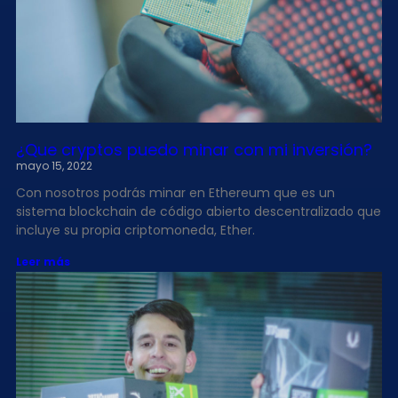
¿Que cryptos puedo minar con mi inversión?
mayo 15, 2022
Con nosotros podrás minar en Ethereum que es un
sistema blockchain de código abierto descentralizado que
incluye su propia criptomoneda, Ether.
Leer más