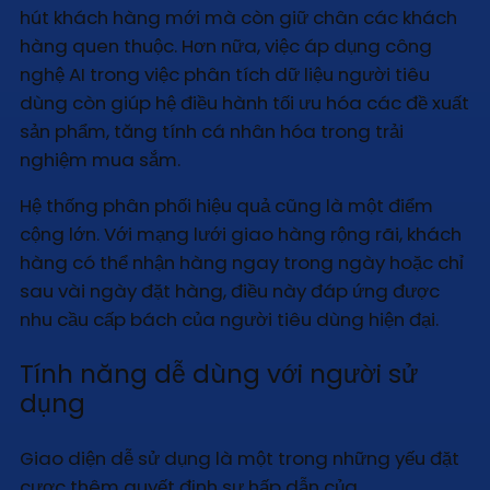
hút khách hàng mới mà còn giữ chân các khách
hàng quen thuộc. Hơn nữa, việc áp dụng công
nghệ AI trong việc phân tích dữ liệu người tiêu
dùng còn giúp hệ điều hành tối ưu hóa các đề xuất
sản phẩm, tăng tính cá nhân hóa trong trải
nghiệm mua sắm.
Hệ thống phân phối hiệu quả cũng là một điểm
cộng lớn. Với mạng lưới giao hàng rộng rãi, khách
hàng có thể nhận hàng ngay trong ngày hoặc chỉ
sau vài ngày đặt hàng, điều này đáp ứng được
nhu cầu cấp bách của người tiêu dùng hiện đại.
Tính năng dễ dùng với người sử
dụng
Giao diện dễ sử dụng là một trong những yếu đặt
cược thêm quyết định sự hấp dẫn của