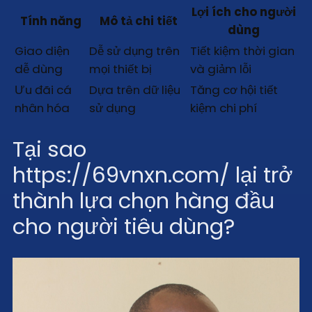
Lợi ích cho người
Tính năng
Mô tả chi tiết
dùng
Giao diện
Dễ sử dụng trên
Tiết kiệm thời gian
dễ dùng
mọi thiết bị
và giảm lỗi
Ưu đãi cá
Dựa trên dữ liệu
Tăng cơ hội tiết
nhân hóa
sử dụng
kiệm chi phí
Tại sao
https://69vnxn.com/ lại trở
thành lựa chọn hàng đầu
cho người tiêu dùng?