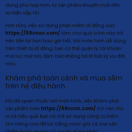
dung phù hợp hơn, từ sản phẩm khuyến mãi đến
sự kiện sắp tới.
Hơn nữa, việc sử dụng phần mềm di động của
https://69vnxn.com/
làm cho quá trình này trở
nên tiện lợi hơn bao giờ hết. Với màn hình dễ dùng
trên thiết bị di động, bạn có thể quản lý tài khoản
mọi lúc mọi nơi, đảm bảo không bỏ lỡ bất kỳ ưu đãi
nào.
Khám phá toàn cảnh và mua sắm
trên hệ điều hành
Khi đã quen thuộc với màn hình, việc khám phá
sản phẩm trên
https://69vnxn.com/
trở nên thú
vị và hiệu quả. Bạn có thể sử dụng công cụ kiếm
tìm nâng cao để lọc bằng cược giá cả, loại sản
phẩm hoặc review từ người dùng khác.