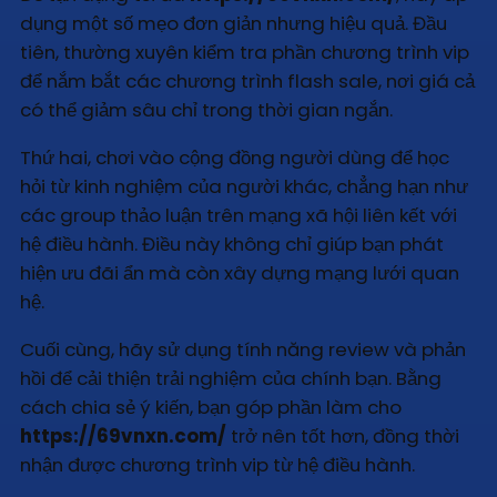
dụng một số mẹo đơn giản nhưng hiệu quả. Đầu
tiên, thường xuyên kiểm tra phần chương trình vip
để nắm bắt các chương trình flash sale, nơi giá cả
có thể giảm sâu chỉ trong thời gian ngắn.
Thứ hai, chơi vào cộng đồng người dùng để học
hỏi từ kinh nghiệm của người khác, chẳng hạn như
các group thảo luận trên mạng xã hội liên kết với
hệ điều hành. Điều này không chỉ giúp bạn phát
hiện ưu đãi ẩn mà còn xây dựng mạng lưới quan
hệ.
Cuối cùng, hãy sử dụng tính năng review và phản
hồi để cải thiện trải nghiệm của chính bạn. Bằng
cách chia sẻ ý kiến, bạn góp phần làm cho
https://69vnxn.com/
trở nên tốt hơn, đồng thời
nhận được chương trình vip từ hệ điều hành.