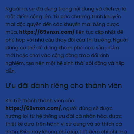
Ngoài ra, sự đa dạng trong nội dung và dịch vụ là
một điểm cộng lớn. Từ các chương trình khuyến
mãi độc quyền đến các khuyến mãi bằng cược
mùa,
https://69vnxn.com/
liên tục cập nhật để
phù hợp với nhu cầu thay đổi của thị trường. Người
dùng có thể dễ dàng khám phá các sản phẩm
mới hoặc chơi vào cộng đồng trao đổi kinh
nghiệm, tạo nên một hệ sinh thái sôi động và hấp
dẫn.
Ưu đãi dành riêng cho thành viên
Khi trở thành thành viên của
https://69vnxn.com/
, người dùng sẽ được
hưởng lợi từ hệ thống ưu đãi cá nhân hóa, được
thiết kế dựa trên hành vi sử dụng và sở thích cá
nhân. Điều này không chỉ giúp tiết kiệm chi phí mà